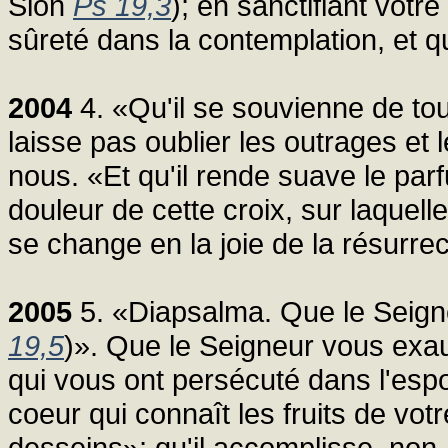
Sion
Ps 19,3
); en sanctifiant votr
sûreté dans la contemplation, et 
2004
4. «Qu'il se souvienne de tou
laisse pas oublier les outrages et
nous. «Et qu'il rende suave le par
douleur de cette croix, sur laquelle
se change en la joie de la résurrec
2005
5. «Diapsalma. Que le Seign
19,5
)». Que le Seigneur vous exau
qui vous ont persécuté dans l'espo
coeur qui connaît les fruits de vot
desseins»; qu'il accomplisse, non