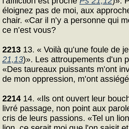
l'affliction est proche
Ps 21,12
)». 
éloignez pas de moi, aux approches
chair. «Car il n'y a personne qui 
ce n'est vous?
2213
13. « Voilà qu'une foule de 
21,13
)». Les attroupements d'un p
«Des taureaux puissants m'ont inve
de mon oppression, m'ont assiégé 
2214
14. «Ils ont ouvert leur bou
livré passage, non point aux parol
cris de leurs passions. «Tel un lion
lion, ce serait moi que l'on saisit