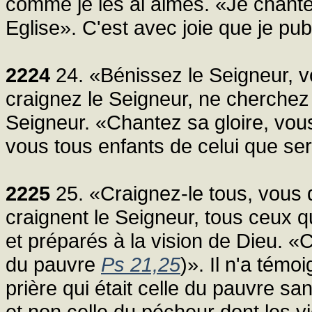
comme je les ai aimés. «Je chant
Eglise». C'est avec joie que je pub
2224
24. «Bénissez le Seigneur, v
craignez le Seigneur, ne cherchez p
Seigneur. «Chantez sa gloire, vous
vous tous enfants de celui que ser
2225
25. «Craignez-le tous, vous q
craignent le Seigneur, tous ceux q
et préparés à la vision de Dieu. «Ca
du pauvre
Ps 21,25
)». Il n'a témo
prière qui était celle du pauvre sa
et non celle du pécheur dont les vi