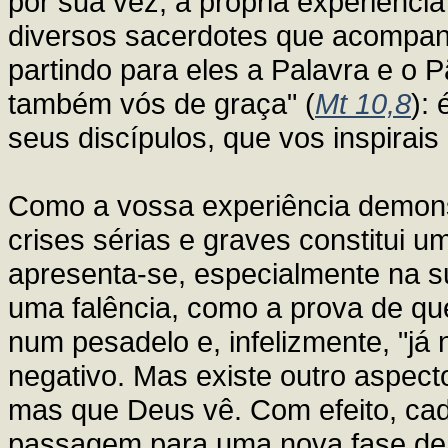
por sua vez, a própria experiênci
diversos sacerdotes que acompa
partindo para eles a Palavra e o 
também vós de graça" (
Mt 10,8
):
seus discípulos, que vos inspirai
Como a vossa experiência demonst
crises sérias e graves constitui 
apresenta-se, especialmente na s
uma falência, como a prova de qu
num pesadelo e, infelizmente, "já 
negativo. Mas existe outro aspec
mas que Deus vê. Com efeito, cad
passagem para uma nova fase de v