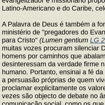
evangelizador e missionário prop
Latino-Americano e do Caribe, ce
A Palavra de Deus é também a fon
ministério de "pregadores do Eva
para Cristo"
(Lumen gentium
LG 2
muitas vozes procuram silenciar D
homens por caminhos que abalam 
desinteressam da verdade firme n
humano. Portanto, ensinai a fé da 
a persuasão próprias de quem vive
proclamar explicitamente os valore
vezes são objecto de debate no âmb
comunicação social, como os que s