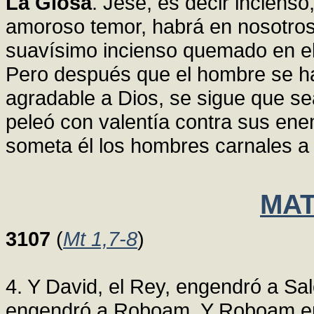
La Glosa
. Jesé, es decir inciens
amoroso temor, habrá en nosotros
suavísimo incienso quemado en el
Pero después que el hombre se ha 
agradable a Dios, se sigue que s
peleó con valentía contra sus enem
someta él los hombres carnales a 
MAT
3107
(
Mt 1,7-8
)
4. Y David, el Rey, engendró a Sa
engendró a Roboam. Y Roboam eng