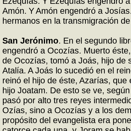
Ezequías. Y Ezequías engendró 
Amón. Y Amón engendró a Josías.
hermanos en la transmigración de B
San Jerónimo
. En el segundo li
engendró a Ocozías. Muerto éste,
de Ocozías, tomó a Joás, hijo de 
Atalía. A Joás lo sucedió en el re
reinó el hijo de éste, Azarías, qu
hijo Joatam. De esto se ve, según 
pasó por alto tres reyes intermed
Ozías, sino a Ocozías y a los de
propósito del evangelista era poner
catorce cada una, y Joram se habí