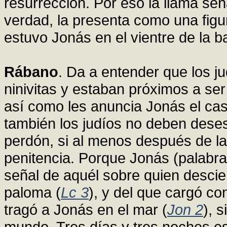
resurrección. Por eso la llama se
verdad, la presenta como una figu
estuvo Jonás en el vientre de la ba
Rábano
. Da a entender que los j
ninivitas y estaban próximos a ser
así como les anuncia Jonás el cast
también los judíos no deben dese
perdón, si al menos después de l
penitencia. Porque Jonás (palabra
señal de aquél sobre quien descie
paloma (
Lc 3
), y del que cargó c
tragó a Jonás en el mar (
Jon 2
), 
mundo. Tres días y tres noches est