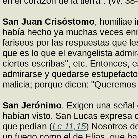
en el corazón de la tierra". (vv. 38
San Juan Crisóstomo
, homiliae
había hecho ya muchas veces enmu
fariseos por las respuestas que l
que es lo que el evangelista admi
ciertos escribas", etc. Entonces, 
admirarse y quedarse estupefacto
malicia; porque dicen: "Queremos v
San Jerónimo
. Exigen una señal
habían visto. San Lucas expresa 
que pedían (
Lc 11,15
) Nosotros de
un fuego como el de Elías, que bajó