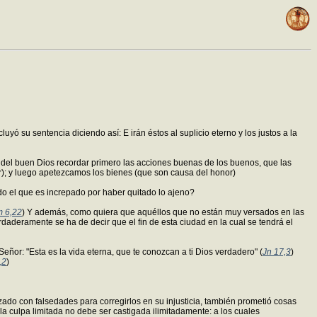
yó su sentencia diciendo así: E irán éstos al suplicio eterno y los justos a la
o del buen Dios recordar primero las acciones buenas de los buenos, que las
r); y luego apetezcamos los bienes (que son causa del honor)
do el que es increpado por haber quitado lo ajeno?
 6,22
) Y además, como quiera que aquéllos que no están muy versados en las
rdaderamente se ha de decir que el fin de esta ciudad en la cual se tendrá el
Señor: "Esta es la vida eterna, que te conozcan a ti Dios verdadero" (
Jn 17,3
)
,2
)
ado con falsedades para corregirlos en su injusticia, también prometió cosas
 la culpa limitada no debe ser castigada ilimitadamente: a los cuales