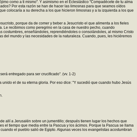
prójimo como a ti mismo". Y asimismo en el Eclesiástico "Compadécete de tu alma
ecados? Por esta razón se han de hacer las limosnas para que seamos oídos
 colocaría a su derecha a los que hicieron limosnas y a la izquierda a los que
sucristo, porque da de comer y beber a Jesucristo el que alimenta a los fieles
dia. Le recibimos como peregrino en la casa de nuestro pecho, cuando
 las costumbres, enseñándoles, reprendiéndoles o consolándoles, al mismo Cristo
cias del mundo y las necesidades de la naturaleza. Cuando, pues, les hiciéremos
erá entregado para ser crucificado". (vv. 1-2)
a unido el de su eterna gloria. Por eso dice: "Y sucedió que cuando hubo Jesús
n.
e allí a Jerusalén sobre un jumentillo; después tienen lugar los hechos que
es el tiempo que media entre la Pascua y los ácimos. Porque la Pascua se llama
nta cuando el pueblo salió de Egipto. Algunas veces los evangelistas acostumbran