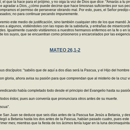
, el que la hace para el prójimo, y no oiga la voz de Dios que dice: "Amarás a tu 
a de agradar a Dios, ¿cómo puede decirse que hace limosnas suficientes por sus p
ramos el permiso de perseverar obrando mal. Por esto, pues, el Señor predijo que
s pasados; no para continuar pecando impunemente.
remio este medio de justificación, sino también cualquier otro de los que mandó Je
os a algunos, vistiéndoles con las ropas de la sabiduría, y entrañas de misericor
rtudes. Igualmente cuando visitáremos a nuestros hermanos enfermos en la fe o en
 y de los suyos, que se encuentran como prisioneros y encarcelados por las exigen
MATEO 26,1-2
discípulos: "sabéis que de aquí a dos días será la Pascua, y el Hijo del hombre s
n gloria, ahora avisa su pasión para que comprendan que al misterio de la cruz v
 y predicando había completado todo desde el principio del Evangelio hasta su pasió
o todos éstos; pues aun convenía que pronunciara otros antes de su muerte.
scua".
e San Juan se deduce que seis días antes de la Pascua fue Jesús a Betania, y desd
gó a Betania hasta los dos antes de la Pascua, habían pasado cuatro, pues este 
l primer mes; mientras que la fiesta de los ácimos tenía lugar en la luna decimaqui