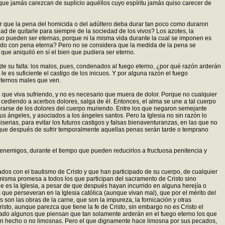
e que jamás carezcan de suplicio aquéllos cuyo espíritu jamás quiso carecer de
ener que la pena del homicida o del adúltero deba durar tan poco como duraron
d de quitarle para siempre de la sociedad de los vivos? Los azotes, la
 no pueden ser eternas, porque ni la misma vida durante la cual se imponen es
gado con pena eterna? Pero no se considera que la medida de la pena se
que aniquiló en sí el bien que pudiera ser eterno.
 de su falta: los malos, pues, condenados al fuego eterno, ¿por qué razón arderán
es suficiente el castigo de los inicuos. Y por alguna razón el fuego
 eternos males que ven.
o que viva sufriendo, y no es necesario que muera de dolor. Porque no cualquier
cediendo a acerbos dolores, salga de él. Entonces, el alma se une a tal cuerpo
librarse de los dolores del cuerpo muriendo. Entre los que negaron semejante
us ángeles, y asociados a los ángeles santos. Pero la Iglesia no sin razón lo
erias, para evitar los futuros castigos y falsas bienaventuranzas, en las que no
que después de sufrir temporalmente aquellas penas serán tarde o temprano
nemigos, durante el tiempo que pueden reducirlos a fructuosa penitencia y
ados con el bautismo de Cristo y que han participado de su cuerpo, de cualquier
misma promesa a todos los que participan del sacramento de Cristo sino
e es la Iglesia, a pesar de que después hayan incurrido en alguna herejía o
s que perseveran en la Iglesia católica (aunque vivan mal), que por el mérito del
es son las obras de la carne, que son la impureza, la fornicación y otras
risto, aunque parezca que tiene la fe de Cristo, sin embargo no es Cristo el
lado algunos que piensan que tan solamente arderán en el fuego eterno los que
an hecho o no limosnas. Pero el que dignamente hace limosna por sus pecados,