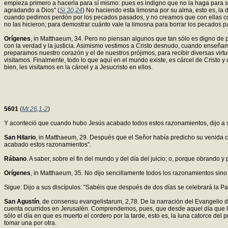
empieza primero a hacerla para sí mismo: pues es indigno que no la haga para sí
agradando a Dios" (
Si 30,24
) No haciendo esta limosna por su alma, esto es, l
cuando pedimos perdón por los pecados pasados, y no creamos que con ellas comp
no las hicieron; para demostrar cuánto vale la limosna para borrar los pecado
Orígenes
, in Matthaeum, 34. Pero no piensan algunos que tan sólo es digno de p
con la verdad y la justicia. Asimismo vestimos a Cristo desnudo, cuando enseñam
preparamos nuestro corazón y el de nuestros prójimos, para recibir diversas vi
visitamos. Finalmente, todo lo que aquí en el mundo existe, es cárcel de Cristo
bien, les visitamos en la cárcel y a Jesucristo en ellos.
5601
(
Mt 26,1-2
)
Y aconteció que cuando hubo Jesús acabado todos estos razonamientos, dijo a sus 
San Hilario
, in Matthaeum, 29. Después que el Señor había predicho su venida co
acabado estos razonamientos".
Rábano
. A saber, sobre el fin del mundo y del día del juicio; o, porque obrando
Orígenes
, in Matthaeum, 35. No dijo sencillamente todos los razonamientos sin
Sigue: Dijo a sus discípulos: "Sabéis que después de dos días se celebrará la Pa
San Agustín
, de consensu evangelistarum, 2,78. De la narración del Evangelio d
cuenta ocurridos en Jerusalén. Comprendemos, pues, que desde aquel día que lle
sólo el día en que es muerto el cordero por la tarde, esto es, la luna catorce de
tomar una por otra.