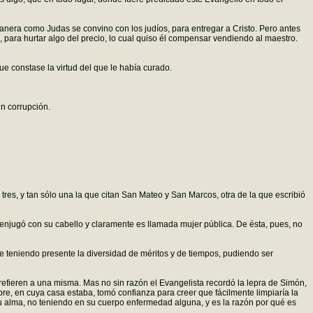
anera como Judas se convino con los judíos, para entregar a Cristo. Pero antes
para hurtar algo del precio, lo cual quiso él compensar vendiendo al maestro.
e constase la virtud del que le había curado.
in corrupción.
res, y tan sólo una la que citan San Mateo y San Marcos, otra de la que escribió
 enjugó con su cabello y claramente es llamada mujer pública. De ésta, pues, no
se teniendo presente la diversidad de méritos y de tiempos, pudiendo ser
refieren a una misma. Mas no sin razón el Evangelista recordó la lepra de Simón,
re, en cuya casa estaba, tomó confianza para creer que fácilmente limpiaría la
su alma, no teniendo en su cuerpo enfermedad alguna, y es la razón por qué es