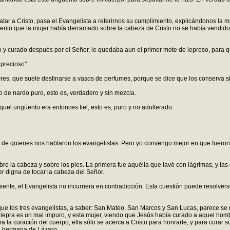
ar a Cristo, pasa el Evangelista a referirnos su cumplimiento, explicándonos la m
ento que la mujer había derramado sobre la cabeza de Cristo no se había vendido, 
o y curado después por el Señor, le quedaba aun el primer mote de leproso, para qu
precioso".
ores, que suele destinarse a vasos de perfumes, porque se dice que los conserva s
jo de nardo puro, esto es, verdadero y sin mezcla.
s aquel ungüento era entonces fiel, esto es, puro y no adulterado.
 de quienes nos hablaron los evangelistas. Pero yo convengo mejor en que fueron t
re la cabeza y sobre los pies. La primera fue aquélla que lavó con lágrimas, y las
er digna de tocar la cabeza del Señor.
uiente, el Evangelista no incurriera en contradicción. Esta cuestión puede resolver
 que los tres evangelistas, a saber: San Mateo, San Marcos y San Lucas, parece se 
a lepra es un mal impuro, y esta mujer, viendo que Jesús había curado a aquel homb
 la curación del cuerpo, ella sólo se acerca a Cristo para honrarle, y para curar 
e hermana de Lázaro.