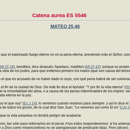
Catena aurea ES 5546
MATEO 25,46
que el expresado fuego eterno no es la pena eterna: previendo esto el Señor, conclu
Mt 25,34
), benditos, dice después: Apartaos, malditos (
Mt 25,41
): porque es propi
a vida de los justos, para que evitemos primero los males (que son causa del temo
o el que es acusado de no haber dado lo suyo, con qué pena habrá de ser vulnera
el fin de la ciudad de Dios. De este fin dice el Apóstol: "Y por fin la vida eterna" (
Rm
e la inmortalidad del alma, o a causa de las penas interminables de los impíos: ve
ida eterna en la paz.
oy el que soy" (
Ex 3,14
), lo veremos cuando vivamos para siempre: y así lo dice el 
na de todos los goces, de la cual dice San Juan: "Le veremos así como El es" (
1Jn 3
y que la vida perpetua no tendrá peligro de acabarse.
s, tan sólo para refrenarlos en el pecar. A los estos responderemos: si ha amenaz
tar a Dios como misericordioso no se avergüenzan de predicarle falaz. Pero (dicen),