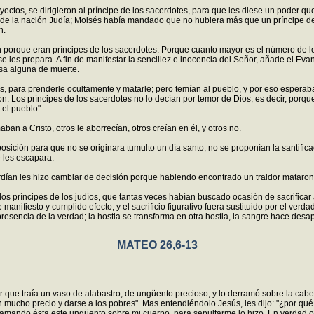
ectos, se dirigieron al príncipe de los sacerdotes, para que les diese un poder que
 de la nación Judía; Moisés había mandado que no hubiera más que un príncipe de l
n.
 porque eran príncipes de los sacerdotes. Porque cuanto mayor es el número de lo
se les prepara. A fin de manifestar la sencillez e inocencia del Señor, añade el Ev
sa alguna de muerte.
, para prenderle ocultamente y matarle; pero temían al pueblo, y por eso esperaban 
ón. Los príncipes de los sacerdotes no lo decían por temor de Dios, es decir, porq
el pueblo".
an a Cristo, otros le aborrecían, otros creían en él, y otros no.
posición para que no se originara tumulto un día santo, no se proponían la santifica
e les escapara.
ardían les hizo cambiar de decisión porque habiendo encontrado un traidor mataron 
los príncipes de los judíos, que tantas veces habían buscado ocasión de sacrificar
nifiesto y cumplido efecto, y el sacrificio figurativo fuera sustituido por el verdad
presencia de la verdad; la hostia se transforma en otra hostia, la sangre hace de
MATEO 26,6-13
 que traía un vaso de alabastro, de ungüento precioso, y lo derramó sobre la cabe
n mucho precio y darse a los pobres". Mas entendiéndolo Jesús, les dijo: "¿por 
amando ésta este ungüento sobre mi cuerpo, para sepultarme lo hizo. En verdad os