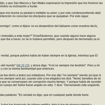
 dijo, y que San Marcos y San Mateo expresaron la impresión que les hicieron las
otivo su inclinación a hurtar.
 porque era mucha su piedad e inefable su amor; y por esto condescendiendo dejó
intención no conocían los discípulos que se quejaban. Por esto sigue:
conmigo", como si dijera: no es desperdicio del bálsamo como vosotros decís,
qué molestáis a esta mujer?" Enseñándonos, que cuando alguno hace alguna
lo que iba a hacer, no se lo hubiera permitido, pero después de derramado ya el
 mortal, porque pobres había de haber siempre en la Iglesia, mientras que El
n del mundo" (
Mt 28,20
), y ahora diga: "A mí no siempre me tendréis". Pero a mí
 y con la misma familiaridad que entonces.
s fue dicho a todos sus imitadores. Por eso dijo "no siempre" siendo así que ni
 siempre será así, cuando sólo a los elegidos les dirá: "Venid, benditos de mi
ra que se conservasen sin corrupción mucho tiempo. Y porque había de suceder
que el cuerpo del Señor fuese ungido en vida. Y dice: "Derramando este ungüento
stas palabras: "En verdad os digo, que en cualquier parte donde fuere
o Judas fue dominado de infame perfidia, ésta lo fue de gloriosa piedad y