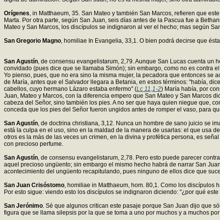
Orígenes
, in Matthaeum, 35. San Mateo y también San Marcos, refieren que este
Marta. Por otra parte, según San Juan, seis días antes de la Pascua fue a Bet
Mateo y San Marcos, los discípulos se indignaron al ver el hecho; mas según Sa
San Gregorio Magno
, homiliae In Evangelia, 33,1. O bien podrá decirse que é
San Agustín
, de consensu evangelistarum, 2,79. Aunque San Lucas cuenta un h
convidado (pues dice que se llamaba Simón); sin embargo, como no es contra el 
Yo pienso, pues, que no era sino la misma mujer, la pecadora que entonces se a
de María, antes que el Salvador llegara a Betania, en estos términos: "había, di
cabellos, cuyo hermano Lázaro estaba enfermo" (
Lc 11,1-2
) María había, por con
Juan, Mateo y Marcos, con la diferencia empero que San Mateo y San Marcos dic
cabeza del Señor, sino también los pies. A no ser que haya quien niegue que, co
conceda que los pies del Señor fueron ungidos antes de romper el vaso, para que
San Agustín
, de doctrina christiana, 3,12. Nunca un hombre de sano juicio se 
está la culpa en el uso, sino en la maldad de la manera de usarlas: el que usa d
otros es la más de las veces un crimen, en la divina y profética persona, es seña
con precioso perfume.
San Agustín
, de consensu evangelistarum, 2,78. Pero esto puede parecer contr
aquel precioso ungüento; sin embargo el mismo hecho habrá de narrar San Juan 
acontecimiento del ungüento recapitulando, pues ninguno de ellos dice que suce
San Juan Crisóstomo
, homiliae in Matthaeum, hom. 80,1. Como los discípulos hab
Por esto sigue: viendo esto los discípulos se indignaron diciendo: "¿por qué est
San Jerónimo
. Sé que algunos critican este pasaje porque San Juan dijo que sól
figura que se llama silepsis por la que se toma a uno por muchos y a muchos por 