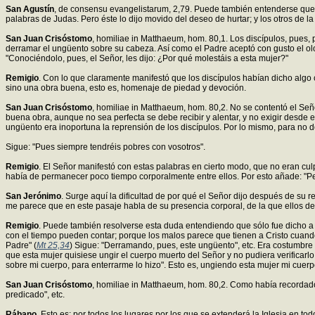
San Agustín
, de consensu evangelistarum, 2,79. Puede también entenderse que i
palabras de Judas. Pero éste lo dijo movido del deseo de hurtar; y los otros de l
San Juan Crisóstomo
, homiliae in Matthaeum, hom. 80,1. Los discípulos, pues,
derramar el ungüento sobre su cabeza. Así como el Padre aceptó con gusto el olo
"Conociéndolo, pues, el Señor, les dijo: ¿Por qué molestáis a esta mujer?"
Remigio
. Con lo que claramente manifestó que los discípulos habían dicho algo 
sino una obra buena, esto es, homenaje de piedad y devoción.
San Juan Crisóstomo
, homiliae in Matthaeum, hom. 80,2. No se contentó el S
buena obra, aunque no sea perfecta se debe recibir y alentar, y no exigir desde 
ungüento era inoportuna la reprensión de los discípulos. Por lo mismo, para no d
Sigue: "Pues siempre tendréis pobres con vosotros".
Remigio
. El Señor manifestó con estas palabras en cierto modo, que no eran cul
había de permanecer poco tiempo corporalmente entre ellos. Por esto añade: "Pe
San Jerónimo
. Surge aquí la dificultad de por qué el Señor dijo después de su r
me parece que en este pasaje habla de su presencia corporal, de la que ellos d
Remigio
. Puede también resolverse esta duda entendiendo que sólo fue dicho a J
con el tiempo pueden contar; porque los malos parece que tienen a Cristo cuando
Padre" (
Mt 25,34
) Sigue: "Derramando, pues, este ungüento", etc. Era costumbr
que esta mujer quisiese ungir el cuerpo muerto del Señor y no pudiera verificarl
sobre mi cuerpo, para enterrarme lo hizo". Esto es, ungiendo esta mujer mi cuerp
San Juan Crisóstomo
, homiliae in Matthaeum, hom. 80,2. Como había recordado 
predicado", etc.
Rábano
. Esto es: por todos los lugares por los que se extenderá la Iglesia en t