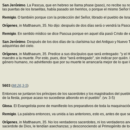
San Jerónimo
. La Pascua, que en hebreo se llama phase (paso), no recibe su n
las puertas de los Israelitas, había pasado sin herirlos, o porque el mismo Seño
Remigio
. O también porque con la protección del Señor, librado el pueblo de Isra
Orígenes
, in Matthaeum, 35. No dijo: después de dos días será o vendrá la Pas
Remigio
. En sentido místico se dice Pascua porque en aquel día pasó Cristo de e
San Jerónimo
. Después de los dos días de la clarísima luz del Antiguo y Nuevo
adquirirlas del cielo.
Orígenes
, in Matthaeum, 35. Predice a sus discípulos que será entregado: "y el
maestro a la muerte. Por esto, pues, dice "será entregado", sin indicar por quién
género humano, no advirtiendo que por su muerte le arrancaría mejor de lo que l
5603
(
Mt 26,3-5
)
Entonces se juntaron los príncipes de los sacerdotes y los magistrados del pueblo
de la fiesta, porque acaso no sucediese alboroto en el pueblo". (vv. 3-5)
Glosa
. El Evangelista pone de manifiesto los preparativos de toda la maquinaci
Remigio
. La palabra entonces, va unida a las anteriores, esto es, antes de que 
Orígenes
, in Matthaeum, 35. No los verdaderos sacerdotes, ni los verdaderos a
sacerdote de Dios, le tendían asechanzas; y desconociendo al Primogénito de tod