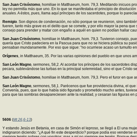
San Juan Crisóstomo
, homiliae in Matthaeum, hom. 79,3. Meditando inicuos proy
ley no permitía más que uno. En lo que se manifestaba el principio de disolución
anuales. A éstos, pues, llama aquí príncipes de los sacerdotes, porque lo parecía
Remigio
. Son dignos de condenación, no sólo porque se reunieron, sino también
fueren, tanto más grave es el delito que se comete, y por ello mayor la pena que 
consejo para prender y matar con engaño a aquél en quien no podían hallar cau
San Juan Crisóstomo
, homiliae in Matthaeum, hom. 79,3. Tuvieron consejo, pues
quería que Cristo padeciera en la Pascua para que no se hiciera pública su pasi
pensaban mundanamente. Por eso que sigue: "no ocurriese acaso un tumulto en 
Orígenes
, in Matthaeum, 35. Por las varias opiniones del pueblo en que unos amab
San León Magno
, sermones, 58,2. Al acordar los príncipes de los sacerdotes dis
pecara, sublevándose las turbas en la principal solemnidad, sino el que Cristo s
San Juan Crisóstomo
, homiliae in Matthaeum, hom. 79,3. Pero el furor en que 
San León Magno
, sermones, 58,1. Parécenos que fue providencia divina, el que 
Convenía, pues, que lo que había sido figurado y prometido mucho antes, tuviese ma
para que las sombras desapareciesen ante la realidad, y cesaran las figuras en 
5606
(
Mt 26,6-13
)
Y estando Jesús en Betania, en casa de Simón el leproso, se llegó a El una mujer
indignaron diciendo: "¿A qué fin este desperdicio? porque podía eso venderse e
siempre tenéis pobres con vosotros: mas a mí no siempre me tenéis. Porque derr