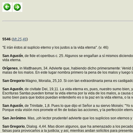
5546
(
Mt 25,46
)
"E irán éstos al suplicio eterno y los justos a la vida eterna". (v. 46)
San Agustín
, de fide et operibus c. 25. Algunos se engañan a sí mismos diciendo 
vida eterna.
Orígenes
, in Matthaeum, 34. Advierte que, habiendo dicho primeramente: Venid (
malas de los malos. En este lugar nombra primero la pena de los malos y luego l
San Gregorio
Magno, Moralia, 25,10. Si con tan extraordinaria pena es castigad
San Agustín
, de civitate Dei, 19,11. La vida eterna es, pues, nuestro sumo bien, y 
Escrituras Santas pueden tomar la vida eterna por la vida de los malos, a causa d
sumo bien para que todos puedan entenderlo es o la paz en la vida eterna, o la v
San Agustín
, de Trinitate, 1,8. Pues lo que dijo el Señor a su siervo Moisés: "Yo s
Porque esta visión nos promete el fin de todas las acciones, y la perfección eter
San Jerónimo
. Mas, ¡oh lector prudente! advierte que los suplicios son eternos 
San Gregorio
, Dialog. 4,44. Mas dicen algunos, que ha amenazado a los pecadore
falsas para provocarlos a la justicia; y así, mientras andan solícitos para presen