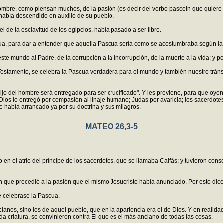
ombre, como piensan muchos, de la pasión (es decir del verbo pascein que quiere 
r había descendido en auxilio de su pueblo.
el de la esclavitud de los egipcios, había pasado a ser libre.
cua, para dar a entender que aquella Pascua sería como se acostumbraba según la 
ste mundo al Padre, de la corrupción a la incorrupción, de la muerte a la vida; y p
 Testamento, se celebra la Pascua verdadera para el mundo y también nuestro tráns
 Hijo del hombre será entregado para ser crucificado". Y les previene, para que o
. Dios lo entregó por compasión al linaje humano; Judas por avaricia; los sacerdote
e había arrancado ya por su doctrina y sus milagros.
MATEO 26,3-5
 en el atrio del príncipe de los sacerdotes, que se llamaba Caifás; y tuvieron con
ón que precedió a la pasión que el mismo Jesucristo había anunciado. Por esto dice
se celebrase la Pascua.
ncianos, sino los de aquel pueblo, que en la apariencia era el de Dios. Y en real
a criatura, se convinieron contra El que es el más anciano de todas las cosas.