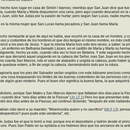
 hecho tuvo lugar en casa de Simón l leproso; mientras que San Juan dice que fue
hania, cuando María y Marta dispusieron una cena; pero aquí cuando descansó en 
n Juan, sólo fue Judas por la pasión de hurtar; pero según San Lucas, nadie murm
sta es la misma mujer que San Lucas llama pecadora y San Juan llama María.
echo semejante al que de aquí se habla, que ocurrió en la casa de un hombre, y 
uso y costumbre de los hombres el que dos tengan el mismo nombre, es más creíbl
cercó a los pies de Jesús. Y que la misma María hizo esto dos veces; a saber: l
ce, un enfermo en Bethania llamado Lázaro, en el castillo de María y Marta su herm
siguiente, hecho ya esto, cuando otra vez lo hizo en Betania. Y este segundo hecho 
en que derramó aquel ungüento en la cabeza del Señor, mas San Juan en los pies
mo cuenta San Marcos, roto el vaso de alabastro y ungida la cabeza, pudo haber q
 quedase entero, a fin de ungir la cabeza, derramándolo todo por la rotura.
imaginaría que los pies del Salvador serían ungidos con este bálsamo precioso c
e una cosa traspasando los límites de las buenas costumbres de las personas con qu
l de algún gran misterio. Pues el buen olor significa la buena fama, la que adquirir
adictorio, porque San Mateo y San Marcos dijeron que faltaban dos días para la P
cuando dice "seis días antes de la Pascua" (
Jn 12,1
) Pero los que presentan est
dió dos días antes de la Pascua; así continuó diciendo: "después de esto hallándo
ían oído decir a su maestro: "Misericordia quiero y no sacrificio" (
Mt 9,13
), pensa
e desperdicio? pues pudo esto venderse", etc.
o Judas fue el que lo tomó a mal, porque era el depositario y ladrón desde el princ
uno. Pues San Pablo en su epístola a los hebreos dice que los ancianos de la antig