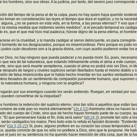
 los hombres, sino sus obras. A la justicia, por tanto, del severo juez correspond
duración del tiempo de la pena al de la culpa, pues no hay quien haya querido sost
 toman en consideración las leyes el tiempo que dura el suplicio; y no la necesida
n alguna, ¿no se parece en esta vida, en la forma, a las penas eternas? Y eso que
on la misma medida que midiereis seréis medidos", si el pecado temporal es casti
esto es, que el que mal hizo mal padezca; hízose digno de la pena eterna, el hombre 
ciese en la crueldad, y si manda castigar al siervo delincuente, es para corregirle
mento de los desgraciados, porque es misericordioso. Pero porque es justo no le 
justos cuán deudores son a la gracia divina, con cuyo auxilio pudieron evitar los
s por Dios, no hay ninguno que pueda padecer y no pueda morir. Es, pues, necesari
 que sea de tal naturaleza, que estando íntimamente unida el alma a este cuerpo, 
erte, sino que será muerte sempiterna, cuando el alma no podrá vivir sin Dios, ni 
ue después de largos y crueles suplicios serían libertados hasta el mismo diablo y s
sión de falsa misericordia que le había hecho inventar en los santos verdaderas mis
s otros llevados de un sentimiento de compasión puramente humano, que suponen 
oda la naturaleza humana, y ninguna con la angélica?
 rogarán por sus enemigos cuando los verán ardiendo. Ruegan, en verdad por sus e
 pueden convertirse de la iniquidad?
s hombres la redención del suplicio eterno, sino tan sólo a aquéllos que están lav
comiere de este pan no morirá eternamente" (
Jn 6,51
) Asimismo otros no hacen la 
ado del cuerpo de Cristo, sino que de hecho hayan formado parte de su cuerpo, qu
: "El que perseverare hasta el fin, ésta será salvo" (
Mt 24,3
); promete tan sólo a lo
o serán castigados los malos. Pero todo esto lo refuta el Apóstol diciendo: "Evident
os" (
Ga 5,19-21
) Si, pues, alguno prefiere en su corazón las cosas temporales a C
, queda convicto de que no sólo no prefiere a Dios, sino que le pospone. He hal
e el juez en su sentencia no ha querido hacer mención de otra cosa, que de si h