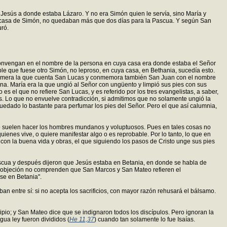
 Jesús a donde estaba Lázaro. Y no era Simón quien le servía, sino María y
la casa de Simón, no quedaban más que dos días para la Pascua. Y según San
uró.
convengan en el nombre de la persona en cuya casa era donde estaba el Señor
e que fuese otro Simón, no leproso, en cuya casa, en Bethania, sucedía esto.
a primera la que cuenta San Lucas y conmemora también San Juan con el nombre
ana. María era la que ungió al Señor con ungüento y limpió sus pies con sus
es el que no refiere San Lucas, y es referido por los tres evangelistas, a saber,
. Lo que no envuelve contradicción, si admitimos que no solamente ungió la
uedado lo bastante para perfumar los pies del Señor. Pero el que así calumnia,
omo suelen hacer los hombres mundanos y voluptuosos. Pues en tales cosas no
ienes vive, o quiere manifestar algo o es reprobable. Por lo tanto, lo que en
á con la buena vida y obras, el que siguiendo los pasos de Cristo unge sus pies
ascua y después dijeron que Jesús estaba en Betania, en donde se habla de
a objeción no comprenden que San Marcos y San Mateo refieren el
se en Betania".
ban entre sí: si no acepta los sacrificios, con mayor razón rehusará el bálsamo.
ipio; y San Mateo dice que se indignaron todos los discípulos. Pero ignoran la
ua ley fueron divididos (
He 11,37
) cuando tan solamente lo fue Isaías.