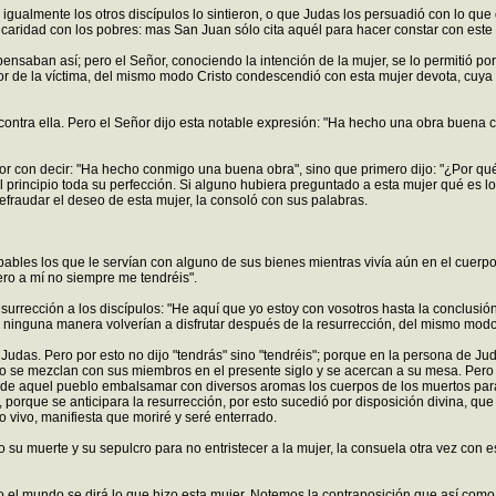
gualmente los otros discípulos lo sintieron, o que Judas los persuadió con lo que
a caridad con los pobres: mas San Juan sólo cita aquél para hacer constar con este m
 pensaban así; pero el Señor, conociendo la intención de la mujer, se lo permitió
r de la víctima, del mismo modo Cristo condescendió con esta mujer devota, cuya 
contra ella. Pero el Señor dijo esta notable expresión: "Ha hecho una obra buena 
eñor con decir: "Ha hecho conmigo una buena obra", sino que primero dijo: "¿Por 
el principio toda su perfección. Si alguno hubiera preguntado a esta mujer qué es 
efraudar el deseo de esta mujer, la consoló con sus palabras.
pables los que le servían con alguno de sus bienes mientras vivía aún en el cuerpo
ro a mí no siempre me tendréis".
esurrección a los discípulos: "He aquí que yo estoy con vosotros hasta la conclusió
e ninguna manera volverían a disfrutar después de la resurrección, del mismo modo
udas. Pero por esto no dijo "tendrás" sino "tendréis"; porque en la persona de Juda
 se mezclan con sus miembros en el presente siglo y se acercan a su mesa. Pero no
e de aquel pueblo embalsamar con diversos aromas los cuerpos de los muertos pa
o, porque se anticipara la resurrección, por esto sucedió por disposición divina, 
o vivo, manifiesta que moriré y seré enterrado.
su muerte y su sepulcro para no entristecer a la mujer, la consuela otra vez con e
odo el mundo se dirá lo que hizo esta mujer. Notemos la contraposición que así com