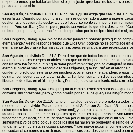
responderemos que hablarían bien, si el juez justo apreciara, no los corazones de
pecado en esta vida.
San Agustín
, de civitate Dei, 21,11. Ninguna ley justa exige que sea igual la 
estas faltas. Cuando por algún gran crimen es condenado alguno a muerte, ¿acaso
deshonra, el destierro, la esclavitud que frecuentemente se imponen sin remisió
eterna. Pero se dice: ¿Cómo, pues, puede ser verdad lo que dice Jesucristo: "C
entiende, no por la igual duración del tiempo, sino por la reciprocidad del mal, 
San Gregorio
, Dialog. 4,44. No se ha dicho jamás de hombre justo que se compla
eternamente? A esto responderemos que Dios Omnipotente no se complace en el tor
eternamente devorará a los malvados, así, pues, servirá para que reconozcan los 
San Agustín
, de civitate Dei, 21,3. Pero dirán que de todos los cuerpos creado
dolor mata a estos cuerpos mortales; para que un dolor pueda matar es necesario
con un lazo tan íntimo que ningún dolor podrá romperlo; y no se extinguirá la mu
eterno suplicio el más misericordioso fue Orígenes, que incurrió en el error de q
condenó no sólo por éste, sino por muchos otros errores, y le abandonó a esta ilu
gozaran con seguridad de la eterna dicha. También yerran en diversos sentido
libertados de ellas en el último juicio. ¿Por qué, pues, tanta misericordia con t
San Gregorio
, Dialog. 4,44. Pero preguntan cómo pueden ser santos los que no
convertir sus corazones, pero ¿cómo orarán por aquéllos que ya de ningún modo
San Agustín
, De civ. Dei 21,19. También hay algunos que no prometen a todos lo
modo que hayan vivido. Por aquello que dice el Señor por San Juan: "Si alguno 
solamente a los católicos (aunque vivan mal), y que no solamente hayan particip
idolatría. No falta quien teniendo fijos los ojos en aquellas palabras de San Mateo
fundamento, es decir, de la fe, se salvarán por el fuego con que en el último juici
semejantes: yo os predico que todos los que tal hacen no poseerán el reino de Di
fundamento en quien tales cosas antepone. Y con mayor razón, si comete pecados
descuidan el compensar con dignas limosnas sus pecados y por eso sostienen qu