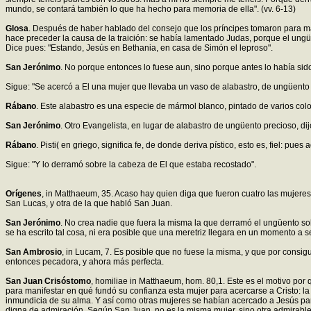
mundo, se contará también lo que ha hecho para memoria de ella". (vv. 6-13)
Glosa
. Después de haber hablado del consejo que los príncipes tomaron para mat
hace preceder la causa de la traición: se había lamentado Judas, porque el ungü
Dice pues: "Estando, Jesús en Bethania, en casa de Simón el leproso".
San Jerónimo
. No porque entonces lo fuese aun, sino porque antes lo había sid
Sigue: "Se acercó a El una mujer que llevaba un vaso de alabastro, de ungüento 
Rábano
. Este alabastro es una especie de mármol blanco, pintado de varios col
San Jerónimo
. Otro Evangelista, en lugar de alabastro de ungüento precioso, di
Rábano
. Pisti( en griego, significa fe, de donde deriva pístico, esto es, fiel: pue
Sigue: "Y lo derramó sobre la cabeza de El que estaba recostado".
Orígenes
, in Matthaeum, 35. Acaso hay quien diga que fueron cuatro las mujeres
San Lucas, y otra de la que habló San Juan.
San Jerónimo
. No crea nadie que fuera la misma la que derramó el ungüento sob
se ha escrito tal cosa, ni era posible que una meretriz llegara en un momento a s
San Ambrosio
, in Lucam, 7. Es posible que no fuese la misma, y que por consig
entonces pecadora, y ahora más perfecta.
San Juan Crisóstomo
, homiliae in Matthaeum, hom. 80,1. Este es el motivo por
para manifestar en qué fundó su confianza esta mujer para acercarse a Cristo: l
inmundicia de su alma. Y así como otras mujeres se habían acercado a Jesús para
digna de admiración. Según San Juan, no es la misma mujer, sino otra admirabl