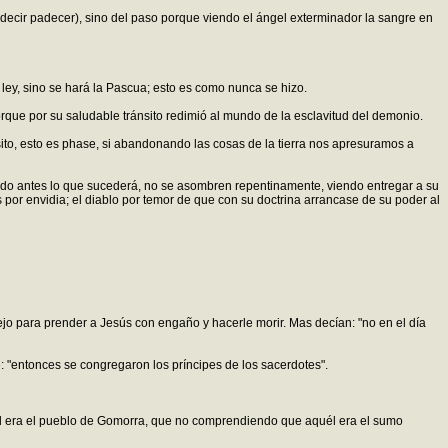
decir padecer), sino del paso porque viendo el ángel exterminador la sangre en
ley, sino se hará la Pascua; esto es como nunca se hizo.
orque por su saludable tránsito redimió al mundo de la esclavitud del demonio.
ito, esto es phase, si abandonando las cosas de la tierra nos apresuramos a
yendo antes lo que sucederá, no se asombren repentinamente, viendo entregar a su
s por envidia; el diablo por temor de que con su doctrina arrancase de su poder al
sejo para prender a Jesús con engaño y hacerle morir. Mas decían: "no en el día
: "entonces se congregaron los príncipes de los sacerdotes".
idad era el pueblo de Gomorra, que no comprendiendo que aquél era el sumo