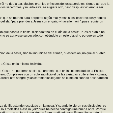
 él no debía dar. Muchos eran los príncipes de los sacerdotes, siendo así que la
os sacerdotes, y muerto éste, se eligiera otro, pero después vinieron a ser
s que se reúnen para perpetrar algún mal, y más altos, esclarecidos y nobles
angelista: "para prender a Jesús con engaño y hacerle morir", pues reunieron
que pasara la fiesta, diciendo: "no en el día de la fiesta". Pues el diablo no
ue no se agravase su pecado, cometiéndolo en este día; sino porque en todo
ción de la fiesta, sino la impunidad del crimen, pues temían, no que el pueblo
a Cristo en la misma festividad.
 a Cristo, no pudieran saciar su furor más que en la solemnidad de la Pascua.
ero. Completóse con un solo sacrificio el de las variadas y diferentes víctimas,
saparecer otra sangre, y las ceremonias legales se cumplen cuando desaparecen.
za de El, estando recostado en la mesa. Y cuando lo vieron sus discípulos, se
qué sois molestos a esa mujer? pues ha hecho conmigo una buena obra. Porque
 digo, que en todo lugar, donde fuere predicado este Evangelio en todo el