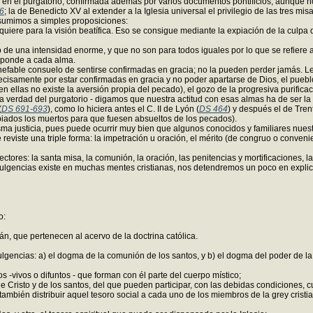
l en el purgatorio, confirmada además por varios documentos pontificios, aunque n
6
; la de Benedicto XV al extender a la Iglesia universal el privilegio de las tres mis
esumimos a simples proposiciones:
requiere para la visión beatífica. Eso se consigue mediante la expiación de la culpa
o de una intensidad enorme, y que no son para todos iguales por lo que se refiere 
responde a cada alma.
inefable consuelo de sentirse confirmadas en gracia; no la pueden perder jamás. 
recisamente por estar confirmadas en gracia y no poder apartarse de Dios, el puebl
 ellas no existe la aversión propia del pecado), el gozo de la progresiva purificaci
 la verdad del purgatorio - digamos que nuestra actitud con esas almas ha de ser la
(
DS 691-693
), como lo hiciera antes el C. II de Lyón (
DS 464
) y después el de Tren
xpiados los muertos para que fuesen absueltos de los pecados).
sma justicia, pues puede ocurrir muy bien que algunos conocidos y familiares nuest
reviste una triple forma: la impetración u oración, el mérito (de congruo o convenie
ectores: la santa misa, la comunión, la oración, las penitencias y mortificaciones, 
ndulgencias existe en muchas mentes cristianas, nos detendremos un poco en explicar
o:
rán, que pertenecen al acervo de la doctrina católica.
gencias: a) el dogma de la comunión de los santos, y b) el dogma del poder de la 
 -vivos o difuntos - que forman con él parte del cuerpo místico;
os de Cristo y de los santos, del que pueden participar, con las debidas condicione
mbién distribuir aquel tesoro social a cada uno de los miembros de la grey cristi