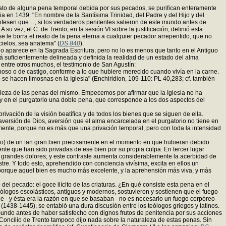
 reato de alguna pena temporal debida por sus pecados, se purifican enteramente
cia en 1439: "En nombre de la Santísima Trinidad, del Padre y del Hijo y del
 profesen que…, si los verdaderos penitentes salieron de este mundo antes de
. A su vez, el C. de Trento, en la sesión VI sobre la justificación, definió esta
 se le borra el reato de la pena eterna a cualquier pecador arrepentido, que no
cielos, sea anatema" (
DS 840
).
 no aparece en la Sagrada Escritura; pero no lo es menos que tanto en el Antiguo
tá suficientemente delineada y definida la realidad de un estado del alma
, entre otros muchos, el testimonio de San Agustín:
poso o de castigo, conforme a lo que hubiere merecido cuando vivía en la carne.
 se hacen limosnas en la Iglesia" (Enchiridion, 109-110: PL 40,283; cf. también
raleza de las penas del mismo. Empecemos por afirmar que la Iglesia no ha
ay en el purgatorio una doble pena, que corresponde a los dos aspectos del
rivación de la visión beatífica y de todos los bienes que se siguen de ella.
ersión de Dios, aversión que el alma encarcelada en el purgatorio no tiene en
mente, porque no es más que una privación temporal, pero con toda la intensidad
orio) de un tan gran bien precisamente en el momento en que hubieran debido
te que han sido privadas de ese bien por su propia culpa. En tercer lugar
ir grandes dolores; y este contraste aumenta considerablemente la acerbidad de
stre. Y todo esto, aprehendido con conciencia vivísima, excita en ellos un
porque aquel bien es mucho más excelente, y la aprehensión más viva, y más
del pecado: el goce ilícito de las criaturas. ¿En qué consiste esta pena en el
teólogos escolásticos, antiguos y modernos, sostuvieron y sostienen que el fuego
que - y ésta era la razón en que se basaban - no es necesario un fuego corpóreo
 (1438-1445), se entabló una dura discusión entre los teólogos griegos y latinos.
e mundo antes de haber satisfecho con dignos frutos de penitencia por sus acciones
el Concilio de Trento tampoco dijo nada sobre la naturaleza de estas penas. Sin