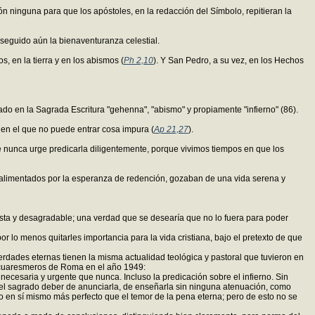
ón ninguna para que los apóstoles, en la redacción del Símbolo, repitieran la
nseguido aún la bienaventuranza celestial.
, en la tierra y en los abismos (
Ph 2,10
). Y San Pedro, a su vez, en los Hechos
ado en la Sagrada Escritura "gehenna", "abismo" y propiamente "infierno" (86).
, en el que no puede entrar cosa impura (
Ap 21,27
).
e nunca urge predicarla diligentemente, porque vivimos tiempos en que los
e y alimentados por la esperanza de redención, gozaban de una vida serena y
esta y desagradable; una verdad que se desearía que no lo fuera para poder
or lo menos quitarles importancia para la vida cristiana, bajo el pretexto de que
verdades eternas tienen la misma actualidad teológica y pastoral que tuvieron en
s cuaresmeros de Roma en el año 1949:
necesaria y urgente que nunca. Incluso la predicación sobre el infierno. Sin
s el sagrado deber de anunciarla, de enseñarla sin ninguna atenuación, como
o en sí mismo más perfecto que el temor de la pena eterna; pero de esto no se