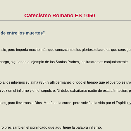
Catecismo Romano ES 1050
 de entre los muertos"
risto; pero importa mucho más que conozcamos los gloriosos laureles que consiguió 
bargo, siguiendo el ejemplo de los Santos Padres, los trataremos conjuntamente.
 a los infiernos su alma (85), y allí permaneció todo el tiempo que el cuerpo estuv
vez en el infierno y en el sepulcro. Ni debe extrañarse nadie de esta afirmación,
s, para llevarnos a Dios. Murió en la carne, pero volvió a la vida por el Espíritu, y
 precisar bien el significado que aquí tiene la palabra infierno.