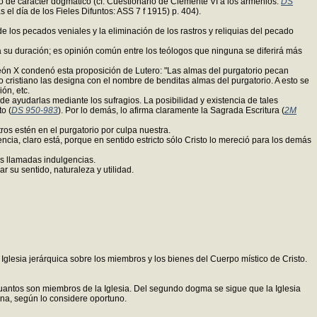
o de carácter dogmático (cf. Cuestionario de Clemente VI a los armenios:
DS
as el día de los Fieles Difuntos: ASS 7 f 1915) p. 404).
 de los pecados veniales y la eliminación de los rastros y reliquias del pecado
a su duración; es opinión común entre los teólogos que ninguna se diferirá más
León X condenó esta proposición de Lutero: "Las almas del purgatorio pecan
o cristiano las designa con el nombre de benditas almas del purgatorio. A esto se
ón, etc.
 de ayudarlas mediante los sufragios. La posibilidad y existencia de tales
to (
DS 950-983
). Por lo demás, lo afirma claramente la Sagrada Escritura (
2M
ros estén en el purgatorio por culpa nuestra.
ncia, claro está, porque en sentido estricto sólo Cristo lo mereció para los demás
las llamadas indulgencias.
 su sentido, naturaleza y utilidad.
Iglesia jerárquica sobre los miembros y los bienes del Cuerpo místico de Cristo.
s, cuantos son miembros de la Iglesia. Del segundo dogma se sigue que la Iglesia
ana, según lo considere oportuno.