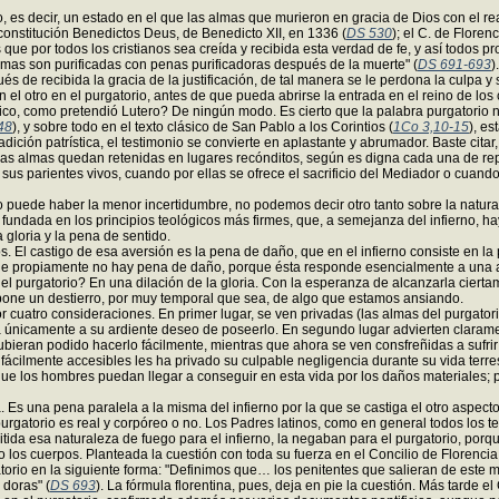
io, es decir, un estado en el que las almas que murieron en gracia de Dios con el
a constitución Benedictos Deus, de Benedicto XII, en 1336 (
DS 530
); el C. de Floren
 que por todos los cristianos sea creída y recibida esta verdad de fe, y así todos
almas son purificadas con penas purificadoras después de la muerte" (
DS 691-693
)
és de recibida la gracia de la justificación, de tal manera se le perdona la culpa y
 otro en el purgatorio, antes de que pueda abrirse la entrada en el reino de los 
ístico, como pretendió Lutero? De ningún modo. Es cierto que la palabra purgatorio
48
), y sobre todo en el texto clásico de San Pablo a los Corintios (
1Co 3,10-15
), es
adición patrística, el testimonio se convierte en aplastante y abrumador. Baste citar
, las almas quedan retenidas en lugares recónditos, según es digna cada una de re
sus parientes vivos, cuando por ellas se ofrece el sacrificio del Mediador o cuando
no puede haber la menor incertidumbre, no podemos decir otro tanto sobre la natu
fundada en los principios teológicos más firmes, que, a semejanza del infierno, h
a gloria y la pena de sentido.
 El castigo de esa aversión es la pena de daño, que en el infierno consiste en la p
ue propiamente no hay pena de daño, porque ésta responde esencialmente a una av
 purgatorio? En una dilación de la gloria. Con la esperanza de alcanzarla cierta
supone un destierro, por muy temporal que sea, de algo que estamos ansiando.
or cuatro consideraciones. En primer lugar, se ven privadas (las almas del purgat
 únicamente a su ardiente deseo de poseerlo. En segundo lugar advierten claramen
hubieran podido hacerlo fácilmente, mientras que ahora se ven consfreñidas a sufr
 fácilmente accesibles les ha privado su culpable negligencia durante su vida terre
e los hombres puedan llegar a conseguir en esta vida por los daños materiales; 
 Es una pena paralela a la misma del infierno por la que se castiga el otro aspecto 
purgatorio es real y corpóreo o no. Los Padres latinos, como en general todos los 
itida esa naturaleza de fuego para el infierno, la negaban para el purgatorio, por
o los cuerpos. Planteada la cuestión con toda su fuerza en el Concilio de Florencia
urgatorio en la siguiente forma: "Definimos que… los penitentes que salieran de est
 doras" (
DS 693
). La fórmula florentina, pues, deja en pie la cuestión. Más tarde 