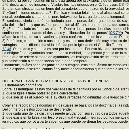
embargo, la opinión común en la Iglesia aboga por la existencia de un fuego rea
570
; declaración de Inocencio IV sobre los ritos griegos en el C. I de Lyón:
DS 45
Se plantean otros temas en torno del purgatorio, que en razón de la brevedad r
1) ¿Qué fin tienen esas penas? - Purificar y limpiar total mente al alma, cual se 
mortal, perdonado ciertamente, pero todavía con la carga de la pena temporal.
Es sentencia cierta también en teología que las penas del purgatorio son de suy
allá del juicio final y que está en proporción al diferente reato de pena que cor
2) ¿En qué estado están esas almas? - Dentro de las penas descritas, tienen el 
continuamente deseando el descanso y la liberación de sus penas" (
DS 799
). P
añade la certeza de su salvación, la plena conformidad con la voluntad de Dios (en
3) Por último, con relación a nosotros - y ésta es una derivación muy práctica de
sufragios por los difuntos ha sido definida por la Iglesia en el Concilio Florentino 
12,46
: Obra santa y piadosa es orar por los muertos. Por eso hizo que fuesen e
La obligación de ayudarlas proviene de la caridad, de la piedad y hasta de la mi
Por lo que se refiere al modo de ayudarlas, los teólogos están de acuerdo en que 
y la satisfacción o compensación por la pena temporal.
Finalmente, cuáles sean los principales sufragios, está en el ánimo de todos los l
Por la especial dificultad, confusión y hasta desorientación que en torno a las i
DOCTRINA DOGMÁTICO - ASCÉTICA SOBRE LAS INDULGENCIAS
I. Fundamento dogmático
Sobre las indulgencias hay dos verdades de fe definidas por el Concilio de Trent
1) que la Iglesia tiene potestad para concederlas;
2) que son útiles al pueblo fiel. Hay otras verdades no definidas, que luego se di
Conviene recordar dos dogmas en los cuales se basa toda la doctrina de las indul
Del primero de estos dogmas se desprende:
1) que cada uno de los cristianos puede ayudar con sus sufragios a todos aquellos
2) que existe en la Iglesia un tesoro espiritual y social, integrado por los mérit
jerárquica, que por otra parte sabemos que puede perdonar los pecados, puede ta