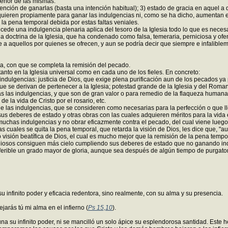
señor de las mismas.
tención de ganarlas (basta una intención habitual); 3) estado de gracia en aquel a 
 requieren propiamente para ganar las indulgencias ni, como se ha dicho, aumentan 
 la pena temporal debida por estas faltas veniales.
ncede una indulgencia plenaria aplica del tesoro de la Iglesia todo lo que es nece
la doctrina de la Iglesia, que ha condenado como falsa, temeraria, perniciosa y ofen
 a aquellos por quienes se ofrecen, y aun se podría decir que siempre e infaliblem
na, con que se completa la remisión del pecado.
o en la Iglesia universal como en cada uno de los fieles. En concreto:
ndulgencias: justicia de Dios, que exige plena purificación aun de los pecados ya 
 se derivan de pertenecer a la Iglesia; potestad grande de la Iglesia y del Roman
as las indulgencias, y que son de gran valor o para remedio de la flaqueza humana o
de la vida de Cristo por el rosario, etc.
e las indulgencias, que se consideren como necesarias para la perfección o que lle
 deberes de estado y otras obras con las cuales adquieren méritos para la vida et
muchas indulgencias y no obrar eficazmente contra el pecado, del cual viene luego
 cuales se quita la pena temporal, que retarda la visión de Dios, les dice que, "a
 visión beatífica de Dios, el cual es mucho mejor que la remisión de la pena tempor
ligiosos consiguen más cielo cumpliendo sus deberes de estado que no ganando i
eferible un grado mayor de gloria, aunque sea después de algún tiempo de purgator
 infinito poder y eficacia redentora, sino realmente, con su alma y su presencia.
jarás tú mi alma en el infierno (
Ps 15,10
).
na su infinito poder, ni se mancilló un solo ápice su esplendorosa santidad. Este 