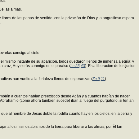
nos:
uellas almas.
libres de las penas de sentido, con la privación de Dios y la angustiosa espera
.
evarlas consigo al cielo.
el mismo instante de su aparición, todos quedaron llenos de inmensa alegría; y
la cruz; Hoy serás conmigo en el paraíso (
Lc 23,43
). Esta liberación de los justos
autivos han vuelto a la fortaleza llenos de esperanzas (
Za 9,11
).
 también a cuantos habían preexistido desde Adán y a cuantos habían de nacer
de Abraham o (como ahora también sucede) iban al fuego del purgatorio, si tenían
ra que al nombre de Jesús doble la rodilla cuanto hay en los cielos, en la tierra y
r a los mismos abismos de la tierra para liberar a las almas, por Él tan