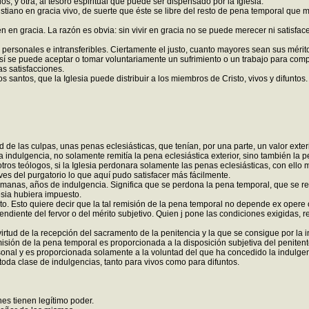
os, y otra, al tesoro espiritual que puede ser dispensado por la Iglesia:
 cristiano en gracia vivo, de suerte que éste se libre del resto de pena temporal 
n en gracia. La razón es obvia: sin vivir en gracia no se puede merecer ni satisfac
n personales e intransferibles. Ciertamente el justo, cuanto mayores sean sus mér
sí se puede aceptar o tomar voluntariamente un sufrimiento o un trabajo para comp
as satisfacciones.
los santos, que la Iglesia puede distribuir a los miembros de Cristo, vivos y difuntos.
las culpas, unas penas eclesiásticas, que tenían, por una parte, un valor exterior j
la indulgencia, no solamente remitía la pena eclesiástica exterior, sino también la 
otros teólogos, si la Iglesia perdonara solamente las penas eclesiásticas, con ell
aves del purgatorio lo que aquí pudo satisfacer más fácilmente.
 semanas, años de indulgencia. Significa que se perdona la pena temporal, que se r
esia hubiera impuesto.
. Esto quiere decir que la tal remisión de la pena temporal no depende ex opere ope
pendiente del fervor o del mérito subjetivo. Quien j pone las condiciones exigidas, 
irtud de la recepción del sacramento de la penitencia y la que se consigue por la i
isión de la pena temporal es proporcionada a la disposición subjetiva del penitente
sonal y es proporcionada solamente a la voluntad del que ha concedido la indulgen
 toda clase de indulgencias, tanto para vivos como para difuntos.
nes tienen legítimo poder.