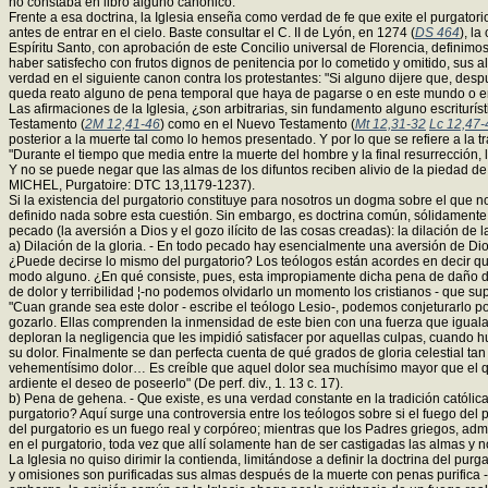
no constaba en libro alguno canónico.
Frente a esa doctrina, la Iglesia enseña como verdad de fe que exite el purgator
antes de entrar en el cielo. Baste consultar el C. II de Lyón, en 1274 (
DS 464
), l
Espíritu Santo, con aprobación de este Concilio universal de Florencia, definimos
haber satisfecho con frutos dignos de penitencia por lo cometido y omitido, sus 
verdad en el siguiente canon contra los protestantes: "Si alguno dijere que, despu
queda reato alguno de pena temporal que haya de pagarse o en este mundo o en el
Las afirmaciones de la Iglesia, ¿son arbitrarias, sin fundamento alguno escritur
Testamento (
2M 12,41-46
) como en el Nuevo Testamento (
Mt 12,31-32
Lc 12,47-
posterior a la muerte tal como lo hemos presentado. Y por lo que se refiere a la tr
"Durante el tiempo que media entre la muerte del hombre y la final resurrección
Y no se puede negar que las almas de los difuntos reciben alivio de la piedad de 
MICHEL, Purgatoire: DTC 13,1179-1237).
Si la existencia del purgatorio constituye para nosotros un dogma sobre el que 
definido nada sobre esta cuestión. Sin embargo, es doctrina común, sólidamente 
pecado (la aversión a Dios y el gozo ilícito de las cosas creadas): la dilación de l
a) Dilación de la gloria. - En todo pecado hay esencialmente una aversión de Dios.
¿Puede decirse lo mismo del purgatorio? Los teólogos están acordes en decir q
modo alguno. ¿En qué consiste, pues, esta impropiamente dicha pena de daño del
de dolor y terribilidad ¦-no podemos olvidarlo un momento los cristianos - que 
"Cuan grande sea este dolor - escribe el teólogo Lesio-, podemos conjeturarlo p
gozarlo. Ellas comprenden la inmensidad de este bien con una fuerza que iguala
deploran la negligencia que les impidió satisfacer por aquellas culpas, cuando 
su dolor. Finalmente se dan perfecta cuenta de qué grados de gloria celestial tan
vehementísimo dolor… Es creíble que aquel dolor sea muchísimo mayor que el qu
ardiente el deseo de poseerlo" (De perf. div., 1. 13 c. 17).
b) Pena de gehena. - Que existe, es una verdad constante en la tradición católica.
purgatorio? Aquí surge una controversia entre los teólogos sobre si el fuego del 
del purgatorio es un fuego real y corpóreo; mientras que los Padres griegos, adm
en el purgatorio, toda vez que allí solamente han de ser castigadas las almas y n
La Iglesia no quiso dirimir la contienda, limitándose a definir la doctrina del p
y omisiones son purificadas sus almas después de la muerte con penas purifica -