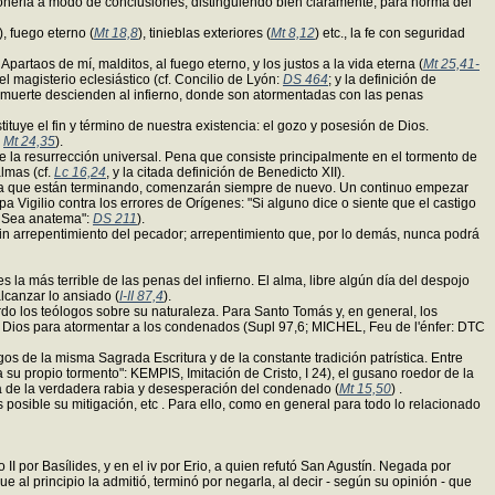
ponerla a modo de conclusiones, distinguiendo bien claramente, para norma del
), fuego eterno (
Mt 18,8
), tinieblas exteriores (
Mt 8,12
) etc., la fe con seguridad
artaos de mí, malditos, al fuego eterno, y los justos a la vida eterna (
Mt 25,41-
l magisterio eclesiástico (cf. Concilio de Lyón:
DS 464
; y la definición de
muerte descienden al infierno, donde son atormentadas con las penas
tituye el fin y término de nuestra existencia: el gozo y posesión de Dios.
Mt 24,35
).
la resurrección universal. Pena que consiste principalmente en el tormento de
lmas (cf.
Lc 16,24
, y la citada definición de Benedicto XII).
arezca que están terminando, comenzarán siempre de nuevo. Un continuo empezar
pa Vigilio contra los errores de Orígenes: "Si alguno dice o siente que el castigo
, Sea anatema":
DS 211
).
in arrepentimiento del pecador; arrepentimiento que, por lo demás, nunca podrá
 más terrible de las penas del infierno. El alma, libre algún día del despojo
alcanzar lo ansiado (
I-II 87,4
).
rdo los teólogos sobre su naturaleza. Para Santo Tomás y, en general, los
r Dios para atormentar a los condenados (Supl 97,6; MICHEL, Feu de l'énfer: DTC
s de la misma Sagrada Escritura y de la constante tradición patrística. Entre
u propio tormento": KEMPIS, Imitación de Cristo, I 24), el gusano roedor de la
rica de la verdadera rabia y desesperación del condenado (
Mt 15,50
) .
 posible su mitigación, etc . Para ello, como en general para todo lo relacionado
I por Basílides, y en el iv por Erio, a quien refutó San Agustín. Negada por
e al principio la admitió, terminó por negarla, al decir - según su opinión - que