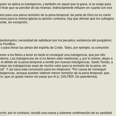
quien se aplica la indulgencia, y también en aquel que la gana, si se exige para
el fruto que se percibe de las mismas. Indirectamente influyen en cuanto con ese
sario para una plena remisión de la pena temporal; de parte de Dios no es cierto
siva para la misma Iglesia la opinión contraria, hay que afirmar que los sufragios
ente, sin excepción.
perdonados; necesidad de satisfacer por los pecados; existencia del purgatorio;
o Pontífice.
 para llenar las almas del espíritu de Cristo. Tales, por ejemplo, la comunión
ven a los fieles a tener en tanto el conseguir una indulgencia, que por ello
erna. Las indulgencias de sí no tienen valor medicinal, y, por lo mismo, dejan a
 el débito de la pena temporal a remitir por nuevas indulgencias. Santo Tomás, a
unque las indulgencias sean de mucho valor para la remisión de la pena, sin
al". Y así saca esta conclusión para los religiosos: "Por causa de conseguir
ndulgencias, aunque pueden obtener menor remisión de la pena temporal, que,
io, que un grado menor sin pasar por él (c, GALTIER, De paeniteníia).
hecho, por el contrario, resultó una nueva y solemne confirmación de su santidad