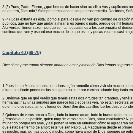
8 (3) Pues, Padre Eterno, ¿qué hemos de hacer sino acudir a Vos y suplicaros no 
entenderá, Dios mío? Siempre hemos menester pediros remedio. Decidnos, Señor
9 (4) Cosa extraña es ésta, ¡como si para los que no van por camino de oración
públicos, que no hay que andar a mirar si es bueno o malo, porque de mil legua
A la verdad, tienen razón, porque son tan poquísimos a los que engaña el demon
continuo que ven y espantarse mucho de lo que es muy pocas veces o casi ningun
Capítulo 40 (69-70)
Dice cómo procurando siempre andar en amor y temor de Dios iremos seguros ent
1 Pues, buen Maestro nuestro, dadnos algún remedio cómo vivir sin mucho sobresa
mirando adónde ponemos los pies para no caer por camino adonde hay tanto en
2 Diréisme que en qué veréis que tenéis estas dos virtudes tan grandes, y tené
hermanas: hay unas señales que parece los ciegos las ven, no están secretas; 
quien no dice nada: amor y temor de Dios! Son dos castillos fuertes desde dond
3 Quienes de veras aman a Dios, todo lo bueno aman, todo lo bueno quieren, tod
¿Pensáis que es posible, quien muy de veras ama a Dios, amar vanidades? Ni pued
muriendo porque los ame, y así ponen la vida en entender cómo le agradarán má
que estaba enfermo de amor; éste fue san Pablo. La Magdalena desde el primer dí
es mucho, mucho; mas poco o mucho, como haya amor de Dios, siempre se enti