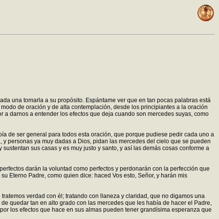
cada una tomarla a su propósito. Espántame ver que en tan pocas palabras está
modo de oración y de alta contemplación, desde los principiantes a la oración
eñor a darnos a entender los efectos que deja cuando son mercedes suyas, como
a de ser general para todos esta oración, que porque pudiese pedir cada uno a
ra, y personas ya muy dadas a Dios, pidan las mercedes del cielo que se pueden
 y sustentan sus casas y es muy justo y santo, y así las demás cosas conforme a
perfectos darán la voluntad como perfectos y perdonarán con la perfección que
su Eterno Padre, como quien dice: haced Vos esto, Señor, y harán mis
tratemos verdad con él; tratando con llaneza y claridad, que no digamos una
 de quedar tan en alto grado con las mercedes que les había de hacer el Padre,
o por los efectos que hace en sus almas pueden tener grandísima esperanza que