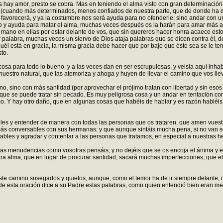
hay amor, presto se cobra. Mas en teniendo el alma visto con gran determinación 
s (cuando más determinados, menos confiados de nuestra parte, que de donde ha d
avorecerá, y ya la costumbre nos será ayuda para no ofenderle; sino andar con una
o y ayuda para matar el alma, muchas veces después os la harán para amar más a Dio
a mano en ellas por estar delante de vos, que sin quereros hacer honra acaece esto
palabra, muchas veces un siervo de Dios ataja palabras que se dicen contra él, de
uél está en gracia, la misma gracia debe hacer que por bajo que éste sea se le te
to.
sa para todo lo bueno, y a las veces dan en ser escrupulosas, y veisla aquí inhabil
uestro natural, que las atemoriza y ahoga y huyen de llevar el camino que vos lle
no, sino con más santidad (por aprovechar el prójimo tratan con libertad y sin esos
 que se puede tratar sin pecado. Es muy peligrosa cosa y un andar en tentación con
o. Y hay otro daño, que en algunas cosas que habéis de hablar y es razón habléis,
bles y entender de manera con todas las personas que os trataren, que amen vuestr
más conversables con sus hermanas; y que aunque sintáis mucha pena, si no van sus 
bles y agradar y contentar a las personas que tratamos, en especial a nuestras 
ntas menudencias como vosotras pensáis; y no dejéis que se os encoja el ánima y e
ra alma, que en lugar de procurar santidad, sacará muchas imperfecciones, que el 
ste camino sosegados y quietos, aunque, como el temor ha de ir siempre delante, 
 de esta oración dice a su Padre estas palabras, como quien entendió bien eran me