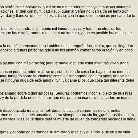
 no serán contemplativos , y así se da a entender mucho y de muchas maneras.
aciones, anden con humildad y supliquen al Señor no los traiga en tentación;
 verdad y llaneza, que, como está dicho, con lo que el demonio os pensare dar la
 bienes, os pondrá el demonio mil temores falsos y hará que otros os los
que hace tan grandes a una criatura tan ruin, y que es posible hacerlas, que
a la oración, pensando han también de ser engañados; el otro, que se llegarían
 conozco algunas personas que esto los animó y comenzaron oración, y en poco
 la ayudad con más oración; porque nadie lo puede estar mientras vive y anda
ás hacen por encubrirlo, más se descubre, siendo cosa tan baja que no merece
amar, fundado sobre tal cimiento como es ser pagado con otro amor, que ya no
dase ninguna duda de este amor? ¡Oh, válgame Dios, qué cosa tan diferente debe
os amado sobre todas las cosas. Seguras podremos ir con el pleito de nuestras
go y de la pérdida en no le tener, que nos pone en manos del tentador, en manos
 despedazada irá al infierno!; ¡qué multitud de serpientes de diferentes
n de ir allá , pues posada de para siempre, para sin fin, ¿qué pensáis sentirá
sta vida. Mas, ¡qué dulce será la muerte de quien de todos sus pecados la tiene
 gana y adonde no perdamos su amistad y gracia, y que nos la dé en esta vida