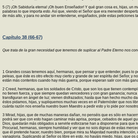
5 (7) ¡Oh Sabiduría eterna! ¡Oh buen Enseñador! Y qué gran cosa es, hijas, un m
palabras lo que importa esto. Así que, viendo el Señor que era menester desper
de más alto, y para no andar sin entenderse, engañados, pide estas peticiones ta
Capítulo 38 (66-67)
Que trata de la gran necesidad que tenemos de suplicar al Padre Eterno nos co
1 Grandes cosas tenemos aquí, hermanas, que pensar y que entender, pues lo pedi
peleas, que éste es otro efecto muy cierto y grande de ser espíritu del Señor, y
están más contentos cuando hay más guerra, porque esperan salir con más ganan
2 Creed, hermanas, que los soldados de Cristo, que son los que tienen contempl
no tienen fuerza, y que siempre quedan vencedores y con gran ganancia; nunca l
transfiguran en ángel de luz; vienen disfrazados; hasta que han hecho mucho d
éstos pidamos, hijas, y supliquemos muchas veces en el Paternóster que nos lib
cuánta razón nos enseña nuestro buen Maestro a pedir esto y lo pide por nosotro
3 Mirad, hijas, que de muchas maneras dañan, no penséis que es sólo en hacerno
podrá ser que con esto hagan caminar más aprisa, porque, cebados de aquel gust
Dios, quedarán más obligados a servirle esforzarse han a disponerse para que
Procurad, hermanas, siempre humildad y ver que no sois dignas de estas merced
que él pretende hacer, nuestro bien, porque mira su Majestad nuestra intención, 
vanagloria. Suplicando al Señor os libre en esto, no hayáis miedo, hijas, que os