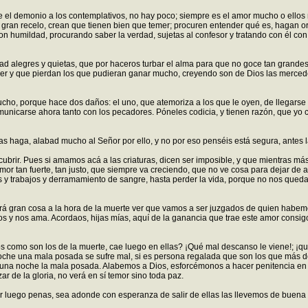
e el demonio a los contemplativos, no hay poco; siempre es el amor mucho o ellos
 gran recelo, crean que tienen bien que temer; procuren entender qué es, hagan or
n humildad, procurando saber la verdad, sujetas al confesor y tratando con él con
ad alegres y quietas, que por haceros turbar el alma para que no goce tan grandes
 y que pierdan los que pudieran ganar mucho, creyendo son de Dios las mercedes 
ho, porque hace dos daños: el uno, que atemoriza a los que le oyen, de llegarse 
unicarse ahora tanto con los pecadores. Póneles codicia, y tienen razón, que yo
las haga, alabad mucho al Señor por ello, y no por eso penséis está segura, antes
ubrir. Pues si amamos acá a las criaturas, dicen ser imposible, y que mientras m
r tan fuerte, tan justo, que siempre va creciendo, que no ve cosa para dejar de 
es y trabajos y derramamiento de sangre, hasta perder la vida, porque no nos que
erá gran cosa a la hora de la muerte ver que vamos a ser juzgados de quien habem
mos y nos ama. Acordaos, hijas mías, aquí de la ganancia que trae este amor consi
os como son los de la muerte, cae luego en ellas? ¡Qué mal descanso le viene!; ¡qué
he una mala posada se sufre mal, si es persona regalada que son los que más debe
s una noche la mala posada. Alabemos a Dios, esforcémonos a hacer penitencia en e
 de la gloria, no verá en sí temor sino toda paz.
r luego penas, sea adonde con esperanza de salir de ellas las llevemos de buena