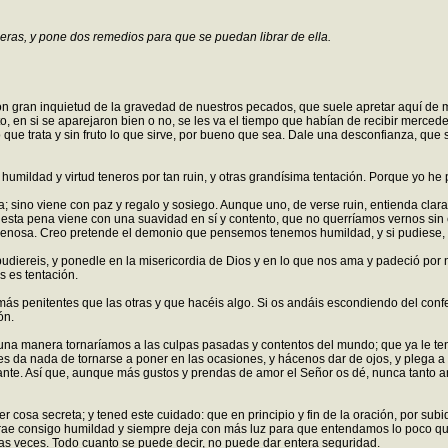
eras, y pone dos remedios para que se puedan librar de ella.
n gran inquietud de la gravedad de nuestros pecados, que suele apretar aquí de m
 en si se aparejaron bien o no, se les va el tiempo que habían de recibir mercedes
 que trata y sin fruto lo que sirve, por bueno que sea. Dale una desconfianza, que
humildad y virtud teneros por tan ruin, y otras grandísima tentación. Porque yo he 
 sino viene con paz y regalo y sosiego. Aunque uno, de verse ruin, entienda clarame
esta pena viene con una suavidad en sí y contento, que no querríamos vernos sin ell
muy penosa. Creo pretende el demonio que pensemos tenemos humildad, y si pudiese,
udiereis, y ponedle en la misericordia de Dios y en lo que nos ama y padeció por n
s es tentación.
 penitentes que las otras y que hacéis algo. Si os andáis escondiendo del confesor
ón.
guna manera tornaríamos a las culpas pasadas y contentos del mundo; que ya le t
e les da nada de tornarse a poner en las ocasiones, y hácenos dar de ojos, y pleg
nte. Así que, aunque más gustos y prendas de amor el Señor os dé, nunca tanto an
er cosa secreta; y tened este cuidado: que en principio y fin de la oración, por s
e trae consigo humildad y siempre deja con más luz para que entendamos lo poco q
nas veces. Todo cuanto se puede decir, no puede dar entera seguridad.