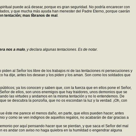
espiritual puede acá desear, porque es gran seguridad. No podría encarecer con
scuidados, y que mucha más ayuda han menester del Padre Eterno, porque caerán
 en tentación; mas líbranos de mal
.
bera nos a malo
, y declara algunas tentaciones. Es de notar.
iden al Señor los libre de los trabajos ni de las tentaciones ni persecuciones y
oco ha dije, antes los desean y los piden y los aman. Son como los soldados que
úblicos; ya los conocen y saben que, con la fuerza que en ellos pone el Señor,
el Señor de ellos, son unos enemigos que hay traidores, unos demonios que se
bando las virtudes y andamos en la misma tentación y no lo entendemos. De
que se descubra la ponzoña, que no os escondan la luz y la verdad. ¡Oh, con
que éste me parece el menos daño, en parte, que ellos pueden hacer; antes
nio y como se ven indignos de aquellos regalos, no acabarán de dar gracias a
demonio por aquí pensando hacer que se pierdan, y que saca el Señor del mal
 Bien es andar con aviso no haga quiebra en la humildad o engendrar alguna