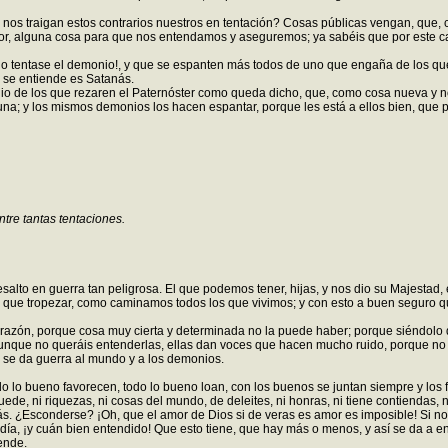
nos traigan estos contrarios nuestros en tentación? Cosas públicas vengan, que, co
, alguna cosa para que nos entendamos y aseguremos; ya sabéis que por este cam
 no tentase el demonio!, y que se espanten más todos de uno que engaña de los q
s se entiende es Satanás.
io de los que rezaren el Paternóster como queda dicho, que, como cosa nueva y no
a; y los mismos demonios los hacen espantar, porque les está a ellos bien, que p
re tantas tentaciones.
lto en guerra tan peligrosa. El que podemos tener, hijas, y nos dio su Majestad, e
 que tropezar, como caminamos todos los que vivimos; y con esto a buen seguro
is razón, porque cosa muy cierta y determinada no la puede haber; porque siéndol
aunque no queráis entenderlas, ellas dan voces que hacen mucho ruido, porque no 
e se da guerra al mundo y a los demonios.
o lo bueno favorecen, todo lo bueno loan, con los buenos se juntan siempre y los
e, ni riquezas, ni cosas del mundo, de deleites, ni honras, ni tiene contiendas, 
s. ¿Esconderse? ¡Oh, que el amor de Dios si de veras es amor es imposible! Si n
a, ¡y cuán bien entendido! Que esto tiene, que hay más o menos, y así se da a ente
ende.