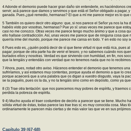
4 Adonde el demonio puede hacer gran daño sin entenderle, es haciéndonos cree
servir; acá parece que damos y servimos y que está el Señor obligado a pagar, 
ganada. Pues ¿qué remedio, hermanas? El que a mí me parece mejor es lo que n
5 También os quiero decir otro alguno: que, si nos parece el Señor ya nos la ha
habéis visto por vosotras, hermanas? Pue yo sí: unas veces me parece que estoy m
casi no me conozco. Otras veces me parece tengo mucho ánimo y que a cosa que fu
ello hallase contradicción. Así, unas veces me parece que de ninguna cosa que 
querría irme del mundo, porque me parece me cansa en todo. Y en esto no soy s
6 Pues esto es, ¿quién podrá decir de sí que tiene virtud ni que está rica, pue
pagar; porque de otra parte ha de venir el tesoro, y no sabemos cuándo nos que
burlados ellos y nosotras. Verdad es que sirviendo con humildad, en fin, nos so
que la tengáis y entendáis con verdad que no tenemos nada que no lo recibimos
7 Ahora, pues, notad otro aviso. Hácenos entender el demonio que tenemos una
sufriríamos, y así estamos muy contentas, porque ayuda el demonio a que lo cre
porque acaecerá que a una palabra que os digan a vuestro disgusto, vaya la pac
se la paguéis, pues os la da, y no la tengáis sino como en depósito, como ya que
8 (3) Trae otra tentación: que nos parecemos muy pobres de espíritu, y traemos
perdida la pobreza de espíritu.
9 4) Mucho ayuda el traer costumbre de decirlo a parecer que se tiene. Mucho h
sólida virtud de éstas, todas parece las trae tras sí; es muy conocida cosa. Ma
ordinariamente le parecen más ciertas y de más valor las que ve en sus prójimos
Capítulo 39 (67-68)