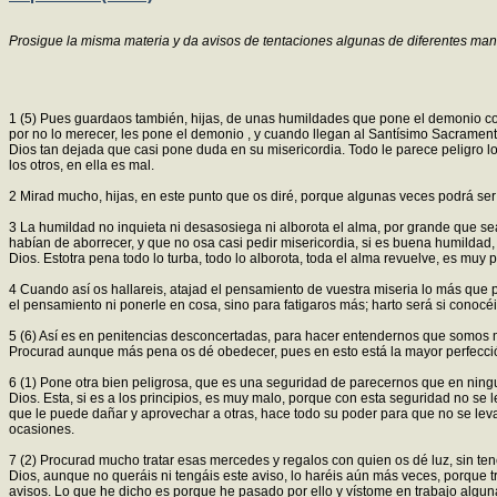
Prosigue la misma materia y da avisos de tentaciones algunas de diferentes man
1 (5) Pues guardaos también, hijas, de unas humildades que pone el demonio co
por no lo merecer, les pone el demonio , y cuando llegan al Santísimo Sacramento,
Dios tan dejada que casi pone duda en su misericordia. Todo le parece peligro lo
los otros, en ella es mal.
2 Mirad mucho, hijas, en este punto que os diré, porque algunas veces podrá ser 
3 La humildad no inquieta ni desasosiega ni alborota el alma, por grande que sea;
habían de aborrecer, y que no osa casi pedir misericordia, si es buena humildad, 
Dios. Estotra pena todo lo turba, todo lo alborota, toda el alma revuelve, es 
4 Cuando así os hallareis, atajad el pensamiento de vuestra miseria lo más que p
el pensamiento ni ponerle en cosa, sino para fatigaros más; harto será si conocéi
5 (6) Así es en penitencias desconcertadas, para hacer entendernos que somos más
Procurad aunque más pena os dé obedecer, pues en esto está la mayor perfecci
6 (1) Pone otra bien peligrosa, que es una seguridad de parecernos que en nin
Dios. Esta, si es a los principios, es muy malo, porque con esta seguridad no s
que le puede dañar y aprovechar a otras, hace todo su poder para que no se leva
ocasiones.
7 (2) Procurad mucho tratar esas mercedes y regalos con quien os dé luz, sin ten
Dios, aunque no queráis ni tengáis este aviso, lo haréis aún más veces, porqu
avisos. Lo que he dicho es porque he pasado por ello y vístome en trabajo algu