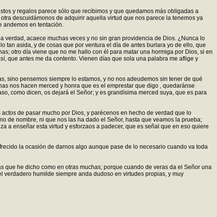
gustos y regalos parece sólo que recibimos y que quedamos más obligadas a
 otra descuidámonos de adquirir aquella virtud que nos parece la tenemos ya
e andemos en tentación.
a la verdad, acaece muchas veces y no sin gran providencia de Dios. ¿Nunca lo
 tan asida, y de cosas que por ventura el día de antes burlara yo de ello, que
as; otro día viene que no me hallo con él para matar una hormiga por Dios, si en
í, que antes me da contento. Vienen días que sola una palabra me aflige y
manas, sino pensemos siempre lo estamos, y no nos adeudemos sin tener de qué
uenas nos hacen merced y honra que es el emprestar que digo , quedaránse
paso, como dicen, os dejará el Señor; y es grandísima merced suya, que es para
 actos de pasar mucho por Dios, y parécenos en hecho de verdad que lo
ino de nombre, ni que nos las ha dado el Señor, hasta que veamos la prueba;
za a enseñar esta virtud y esforzaos a padecer, que es señal que en eso quiere
ofrecido la ocasión de darnos algo aunque pase de lo necesario cuando va toda
osas que he dicho como en otras muchas; porque cuando de veras da el Señor una
e el verdadero humilde siempre anda dudoso en virtudes propias, y muy