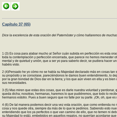
Capítulo 37 (65)
Dice la excelencia de esta oración del Paternóster y cómo hallaremos de mucha
1 (3) Es cosa para alabar mucho al Señor cuán subida en perfección es esta ora
toda la contemplación y perfección encerrada, que parece no hemos menester otro
mental y de quietud y unión, que a ser yo para saberlo decir, se pudiera hacer
habéis visto.
2 (4)Pensado he yo cómo no se había su Majestad declarado más en cosas tan s
su propósito y se consolase, pareciéndonos le damos buen entendimiento, lo dejó
por la gran bondad de Dios dar en la tierra; y los que aún viven en ella y es bi
sus necesidades.
3 (5) Mas miren que estas dos cosas, que es darle nuestra voluntad y perdonar,
queda dicha; nosotras, hermanas, haremos lo que pudiéremos, que todo lo recib
hermanos estotro. Pues a buen seguro que no falte por su parte. ¡Oh, oh, que e
4 (6) De tal manera podemos decir una vez esta oración, que como entienda no n
cosa y nos quede otra, siempre da más de lo que le pedimos. Sabiendo esto nues
entendiendo que los ya perfectos o que van camino de ello, que no temen ni de
su Majestad lo está), embebidos en aquellos regalos, no querrían acordarse que 