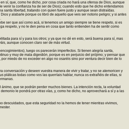
en sí, que, como he dicho, por cosa criada no hará una ofensa de Dios, aunque
e venir la confianza ha de ser de Dios); cuando esto que he dicho entendamos
 santa libertad, tratando con quien fuere justo y aunque sean distraídas.
s y alabarle porque os libró de aquello que veis ser notorio peligro; y si antes
.
be ser que así como acá, si tenemos un amigo siempre se tiene respeto, si es
nga respeto, y no le den pena en cosa que tanto entienden ha de sentir como
itada para sí y para los otros; y ya que no dé en esto, será buena para sí, mas
váis, aunque conocen claro ser de más virtud.
 encogimientos), luego os parecerán imperfectos. Si tienen alegría santa,
tinuo y muy de mala digestión, porque es en perjuicio del prójimo; y pensar que
 por miedo de no exceder en algo no osaréis sino por ventura decir bien de lo
a conversación y deseen vuestra manera de vivir y tratar, y no se atemoricen y
pláticas todas como vos las querríais hablar, nunca os extrañéis de ellas, si
hermanas.
l ánimo, que se podrán perder muchos bienes. La intención recta, la voluntad
demonio le pondrá por otras vías, y, como he dicho, no aprovechará a sí y a las
no descuidados, que esta seguridad no la hemos de tener mientras vivimos,
nester.