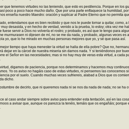
r que tenemos virtudes no las teniendo, que esto es pestilencia. Porque en los 
y así poco a poco hace mucho daño. Que por una parte enflaquece la humildad, por
os enseña nuestro Maestro: oración y suplicar al Padre Eterno que no permita qu
 dado, entendamos que es bien recibido y que nos le puede tornar a quitar, como, 
uy desasida, y en hecho de verdad, venido a la prueba, lo estoy; otra vez me hallo
ese servir a Dios no volvería el rostro; y probado, es así que le tengo para algun
me murmurasen ni dijesen de mí, no se me da nada, y probado, algunas veces es as
ola yo, que lo he mirado en muchas personas mejores que yo, y sé que pasa así.
s al mejor tiempo que haya menester la virtud se halla de ella pobre? Que no, her
rrá dejar en la cárcel de nuestra miseria sin darnos nada. Y si teniéndonos por b
corre el Señor en las necesidades; mas si no hay muy de veras esta virtud, a cada 
.
 virtud, digamos de paciencia, porque nos determinamos y hacemos muy continuos
amos. Yo os aviso no hagáis caso de estas virtudes, ni pensemos las conocemos s
iencia por el suelo. Cuando muchas veces sufriereis, alabad a Dios que os comien
da dicho.
 costumbre de decirlo, que ni queremos nada ni se nos da nada de nada; no se ha 
ace al caso andar siempre sobre aviso para entender esta tentación, así en las c
s tórnoos a avisar que, aunque os parezca la tenéis, temáis que os engañáis; porqu
.