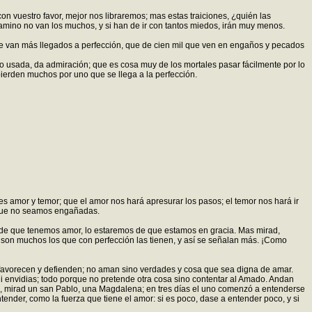
n vuestro favor, mejor nos libraremos; mas estas traiciones, ¿quién las
ino no van los muchos, y si han de ir con tantos miedos, irán muy menos.
ue van más llegados a perfección, que de cien mil que ven en engaños y pecados
 usada, da admiración; que es cosa muy de los mortales pasar fácilmente por lo
ierden muchos por uno que se llega a la perfección.
s amor y temor; que el amor nos hará apresurar los pasos; el temor nos hará ir
 que no seamos engañadas.
o de que tenemos amor, lo estaremos de que estamos en gracia. Mas mirad,
son muchos los que con perfección las tienen, y así se señalan más. ¡Como
 favorecen y defienden; no aman sino verdades y cosa que sea digna de amar.
ni envidias; todo porque no pretende otra cosa sino contentar al Amado. Andan
o, mirad un san Pablo, una Magdalena; en tres días el uno comenzó a entenderse
nder, como la fuerza que tiene el amor: si es poco, dase a entender poco, y si