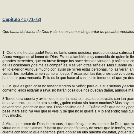
Capítulo 41 (71-72)
Que habla del temor de Dios y cómo nos hemos de guardar de pecados veniales
1 ¡Cómo me he alargado! Pues no tanto como quisiera, porque es cosa sabrosa ha
Ahora vengamos al temor de Dios. Es cosa también muy conocida de quien le tiene
grandes mercedes, que en breve tiempo las hace ricas de virtudes; y así no se 
de las ocasiones y de malas compañías, y se ven otras señales. Mas cuando ya l
en lo exterior. Aunque mucho con aviso se miren estas personas, no las verán an
venial; los mortales temen como al fuego. Y éstas son las ilusiones que yo quer
ha de dar para vencerla. Esto es lo que hace al caso; este temor es el que yo de
2 ¡Oh, que es gran cosa no tener ofendido al Señor, para que sus siervos y escla
contento, ellos estarán a raya, no harán cosa que nos puedan dañar, aunque más
3 Tened esta cuenta y aviso, que importa mucho, hasta que os veáis con tan gran
de advertencia, que de otra suerte, ¿quién estará sin hacer muchos? Mas hay u
advertencia, por chico que sea, Dios nos libre de él. ¡Cuánto más que no hay p
pese, haré esto; ya veo que lo veis, y sé que no lo queréis, y lo entiendo; mas q
muy mucho.
4 Mirad, por amor de Dios, hermanas, si queréis ganar este temor de Dios, que v
virtud en nuestras almas. Y hasta que entendáis muy de veras que le tenéis, e
cuenta con todo lo que hacemos, para doblar en ello nuestra voluntad, y cuenta 