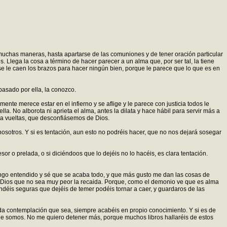
uchas maneras, hasta apartarse de las comuniones y de tener oración particular
. Llega la cosa a término de hacer parecer a un alma que, por ser tal, la tiene
 se le caen los brazos para hacer ningún bien, porque le parece que lo que es en
pasado por ella, la conozco.
nte merece estar en el infierno y se aflige y le parece con justicia todos le
a. No alborota ni aprieta el alma, antes la dilata y hace hábil para servir más a
 a vueltas, que desconfiásemos de Dios.
osotros. Y si es tentación, aun esto no podréis hacer, que no nos dejará sosegar
 o prelada, o si diciéndoos que lo dejéis no lo hacéis, es clara tentación.
engo entendido y sé que se acaba todo, y que más gusto me dan las cosas de
a a Dios que no sea muy peor la recaida. Porque, como el demonio ve que es alma
déis seguras que dejéis de temer podéis tornar a caer, y guardaros de las
ubida contemplación que sea, siempre acabéis en propio conocimiento. Y si es de
ue somos. No me quiero detener más, porque muchos libros hallaréis de estos