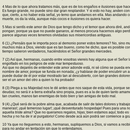
4 Mas de lo que ahora tratamos más, que es de los engaños e ilusiones que hac
Es fuego grande, no puede sino dar gran resplandor. Y si esto no hay, anden con
que, cierto, a no haber esta señal, yo temo que andamos en ella. Mas andando co
muerte, os da la vida, aunque más cocos e ilusiones os quiera hacer.
5 Mas si sentís este amor de Dios que tengo dicho y el temor que ahora diré, and
pongan; porque ya que no puede ganaros, al menos procura hacernos algo perder
parece algunas veces tenemos olvidadas sus misericordias antiguas.
6 (1) ¿Pensáis que le importa poco al demonio poner estos temores? No, sino muc
muchos más a Dios, viendo que es tan bueno, como he dicho, que es posible com
tiempo salieron verdaderos, haciéndolos el Señor grandes mercedes.
7 (2) Así que, hermanas, cuando entre vosotras viereis hay alguna que el Señor 
engolfado en los peligros de este mar tempestuoso.
Así que no dejaréis de entender este amor adonde está, ni sé cómo se pueda enc
nombre de amor, porque se funda en nonada; ¿y habíase de poder encubrir un amo
puede dudar de él por estar mostrado tan al descubierto, con tan grandes dolor
ser el un amor del otro a quien lo ha probado!
8 (3) Plega a su Majestad nos le dé antes que nos saque de esta vida, porque s
deudas; no será ir a tierra extraña sino propia, pues es a la de quien tanto ama
tan crueles, manos tan enemigas de todo bien y tan amigas de todo mal.
9 (4) ¿Qué será de la pobre alma que, acabada de salir de tales dolores y trabaj
maneras!; ¡qué temeroso lugar!; ¡qué desventurado hospedaje! Pues para una noc
aquella triste alma? Que no queramos regalos, hijas; bien estamos aquí; todo e
hecha y no ha de ir al purgatorio! Como desde acá aún podrá ser comience a gozar
10 Ya que no lleguemos a esto, hermanas, supliquemos a Dios, si vamos a recibi
para no andar en tentación sin que lo entendamos.