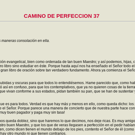
CAMINO DE PERFECCION 37
s maneras consolación en ella.
ción evangelical, bien como ordenada de tan buen Maestro; y así podemos, hijas, 
 libro sino estudiar en éste. Porque hasta aquí nos ha enseñado el Señor todo el 
 un gran libro de oración sobre tan verdadero fundamento. Ahora ya comienza el S
ubidas y oscuras para que todos lo entendiésemos. Hame parecido que, como habí
 así en confuso, para que los contemplativos, que ya no quieren cosas de la tier
en que vivan conforme a sus estados, pidan también su pan, que se han de sustentar
 que es para todos. Verdad es que hay más y menos en ello, como queda dicho: los 
e el Señor. Porque parece una manera de concierto que de nuestra parte hace con 
s muy buen pagador y paga muy sin tasa!
os queda doblez, sino que haremos lo que decimos, nos deje ricas. Es muy amigo 
tro buen Maestro, y que los que de veras llegasen a perfección en el pedir habían
ben, como dicen tienen el mundo debajo de los pies, contento el Señor de él (com
hay otro mundo ni que tienen contrarios.