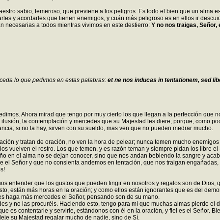
aestro sabio, temeroso, que previene a los peligros. Es todo el bien que un alma 
tarles y acordarles que tienen enemigos, y cuán más peligroso es en ellos ir de
n necesarias a todos mientras vivimos en este destierro:
Y no nos traigas, Señor,
nceda lo que pedimos en estas palabras:
et ne nos inducas in tentationem, sed li
mos. Ahora mirad que tengo por muy cierto los que llegan a la perfección que no p
 no ilusión, la contemplación y mercedes que su Majestad les diere; porque, como p
cia; si no la hay, sirven con su sueldo, mas ven que no pueden medrar mucho.
ación y tratan de oración, no ven la hora de pelear; nunca temen mucho enemigos p
os vuelven el rostro. Los que temen, y es razón teman y siempre pidan los libre 
año en el alma no se dejan conocer, sino que nos andan bebiendo la sangre y aca
re el Señor y que no consienta andemos en tentación, que nos traigan engañadas, 
s!
s entender que los gustos que pueden fingir en nosotros y regalos son de Dios, 
o, están más horas en la oración; y como ellos están ignorantes que es del demo
 les haga más mercedes el Señor, pensando son de su mano.
es y no las procuréis. Haciendo esto, tengo para mí que muchas almas pierde el 
que es contentarle y servirle, estándonos con él en la oración, y fiel es el Señor.
 deje su Majestad regalar mucho de nadie, sino de Sí.