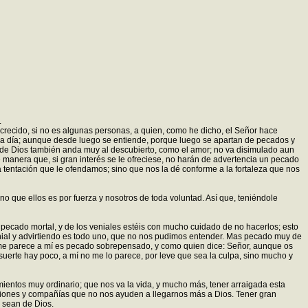
.
 crecido, si no es algunas personas, a quien, como he dicho, el Señor hace
ada día; aunque desde luego se entiende, porque luego se apartan de pecados y
r de Dios también anda muy al descubierto, como el amor; no va disimulado aun
 manera que, si gran interés se le ofreciese, no harán de advertencia un pecado
 tentación que le ofendamos; sino que nos la dé conforme a la fortaleza que nos
 sino que ellos es por fuerza y nosotros de toda voluntad. Así que, teniéndole
 pecado mortal, y de los veniales estéis con mucho cuidado de no hacerlos; esto
nial y advirtiendo es todo uno, que no nos pudimos entender. Mas pecado muy de
o me parece a mí es pecado sobrepensado, y como quien dice: Señor, aunque os
 suerte hay poco, a mí no me lo parece, por leve que sea la culpa, sino mucho y
ientos muy ordinario; que nos va la vida, y mucho más, tener arraigada esta
siones y compañías que no nos ayuden a llegarnos más a Dios. Tener gran
o sean de Dios.