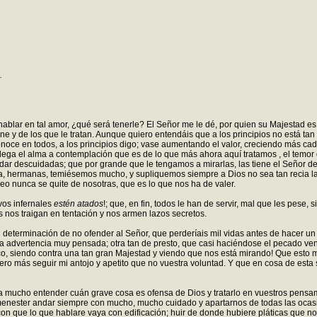
.
blar en tal amor, ¿qué será tenerle? El Señor me le dé, por quien su Majestad es
 y de los que le tratan. Aunque quiero entendáis que a los principios no está tan
conoce en todos, a los principios digo; vase aumentando el valor, creciendo más c
lega el alma a contemplación que es de lo que más ahora aquí tratamos , el temo
dar descuidadas; que por grande que le tengamos a mirarlas, las tiene el Señor de
ría, hermanas, temiésemos mucho, y supliquemos siempre a Dios no sea tan recia la
seo nunca se quite de nosotras, que es lo que nos ha de valer.
vos infernales
estén atados
!; que, en fin, todos le han de servir, mal que les pese,
 nos traigan en tentación y nos armen lazos secretos.
 determinación de no ofender al Señor, que perderíais mil vidas antes de hacer un
na advertencia muy pensada; otra tan de presto, que casi haciéndose el pecado ve
oco, siendo contra una tan gran Majestad y viendo que nos está mirando! Que est
uiero más seguir mi antojo y apetito que no vuestra voluntad. Y que en cosa de esta
a mucho entender cuán grave cosa es ofensa de Dios y tratarlo en vuestros pensam
s menester andar siempre con mucho, mucho cuidado y apartarnos de todas las oca
con que lo que hablare vaya con edificación; huir de donde hubiere pláticas que n