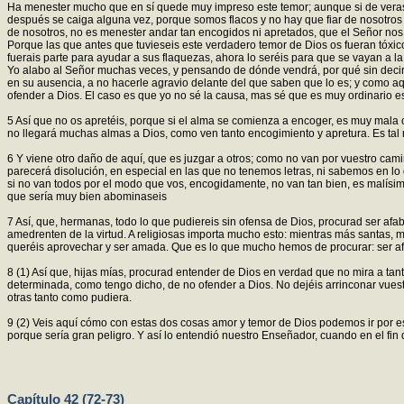
Ha menester mucho que en sí quede muy impreso este temor; aunque si de veras 
después se caiga alguna vez, porque somos flacos y no hay que fiar de nosotro
de nosotros, no es menester andar tan encogidos ni apretados, que el Señor nos f
Porque las que antes que tuvieseis este verdadero temor de Dios os fueran tóxic
fuerais parte para ayudar a sus flaquezas, ahora lo seréis para que se vayan a l
Yo alabo al Señor muchas veces, y pensando de dónde vendrá, por qué sin decir 
en su ausencia, a no hacerle agravio delante del que saben que lo es; y como aq
ofender a Dios. El caso es que yo no sé la causa, mas sé que es muy ordinario es
5 Así que no os apretéis, porque si el alma se comienza a encoger, es muy mala co
no llegará muchas almas a Dios, como ven tanto encogimiento y apretura. Es tal n
6 Y viene otro daño de aquí, que es juzgar a otros; como no van por vuestro cami
parecerá disolución, en especial en las que no tenemos letras, ni sabemos en lo
si no van todos por el modo que vos, encogidamente, no van tan bien, es malísim
que sería muy bien abominaseis
7 Así, que, hermanas, todo lo que pudiereis sin ofensa de Dios, procurad ser afa
amedrenten de la virtud. A religiosas importa mucho esto: mientras más santas, 
queréis aprovechar y ser amada. Que es lo que mucho hemos de procurar: ser afa
8 (1) Así que, hijas mías, procurad entender de Dios en verdad que no mira a ta
determinada, como tengo dicho, de no ofender a Dios. No dejéis arrinconar vuest
otras tanto como pudiera.
9 (2) Veis aquí cómo con estas dos cosas amor y temor de Dios podemos ir por e
porque sería gran peligro. Y así lo entendió nuestro Enseñador, cuando en el fin
Capítulo 42 (72-73)