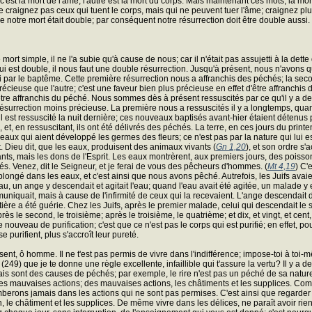
, c'est la mort de l'âme; l'autre est la mort du corps. Mais maintenant ces mots, la mo
 craignez pas ceux qui tuent le corps, mais qui ne peuvent tuer l'âme; craignez plutôt
e notre mort était double; par conséquent notre résurrection doit être double aussi.
ort simple, il ne l'a subie qu'à cause de nous; car il n'était pas assujetti à la dette
qui est double, il nous faut une double résurrection. Jusqu'à présent, nous n'avons
 par le baptême. Cette première résurrection nous a affranchis des péchés; la seco
récieuse que l'autre; c'est une faveur bien plus précieuse en effet d'être affranchi
 d'être affranchis du péché. Nous sommes dès à présent ressuscités par ce qu'il y a de
surrection moins précieuse. La première nous a ressuscités il y a longtemps, quan
 est ressuscité la nuit dernière; ces nouveaux baptisés avant-hier étaient détenus par 
é, et, en ressuscitant, ils ont été délivrés des péchés. La terre, en ces jours du print
aux qui aient développé les germes des fleurs; ce n'est pas par la nature qui lui est
t. Dieu dit, que les eaux, produisent des animaux vivants (
Gn 1,20
), et son ordre s
, mais les dons de l'Esprit. Les eaux montrèrent, aux premiers jours, des poissons 
hés. Venez, dit le Seigneur, et je ferai de vous des pêcheurs d'hommes. (
Mt 4,19
) C'
plongé dans les eaux, et c'est ainsi que nous avons pêché. Autrefois, les Juifs avai
u, un ange y descendait et agitait l'eau; quand l'eau avait été agitée, un malade y en
niquait, mais à cause de l'infirmité de ceux qui la recevaient. L'ange descendait don
ntière a été guérie. Chez les Juifs, après le premier malade, celui qui descendait le s
s le second, le troisième; après le troisième, le quatrième; et dix, et vingt, et cent, 
 nouveau de purification; c'est que ce n'est pas le corps qui est purifié; en effet, 
e purifient, plus s'accroît leur pureté.
 ô homme. Il ne t'est pas permis de vivre dans l'indifférence; impose-toi à toi-mêm
 (249) que je te donne une règle excellente, infaillible qui t'assure la vertu? Il y a
is sont des causes de péchés; par exemple, le rire n'est pas un péché de sa nature, m
les mauvaises actions; des mauvaises actions, les châtiments et les supplices. Comm
mberons jamais dans les actions qui ne sont pas permises. C'est ainsi que regarde
on, le châtiment et les supplices. De même vivre dans les délices, ne paraît avoir rie