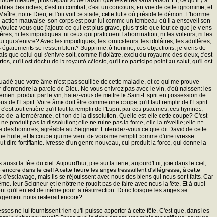
toute mesure, plus dépourvu de raison que les êtres sans raison. Et, ce qu'il y a
ables des riches, c'est un combat, c'est un concours, en vue de cette ignominie, et
 Maître, notre Dieu, et l'on voit ce stade, cette lutte où préside le démon. L'homme
ute action mauvaise, son corps est pour lui comme un tombeau où il a enseveli son
ez-vous que j'ajoute ce qui est plus grave, plus triste que tout ce que je viens
res, ni les impudiques, ni ceux qui pratiquent l'abomination, ni les voleurs, ni les
i qui s'enivre? Avec les impudiques, les fornicateurs, les idolâtres, les adultères,
, ces égarements se ressemblent? Supprime, ô homme, ces objections; je viens de
mais que celui qui s'enivre soit, comme l'idolâtre, exclu du royaume des cieux, c'est
 qu'il est déchu de la royauté céleste, qu'il ne participe point au salut, qu'il est
suadé que votre âme n'est pas souillée de cette maladie, et ce qui me prouve
er d'entendre la parole de Dieu. Ne vous enivrez pas avec le vin, d'où naissent les
ssement produit par le vin; hâtez-vous de mettre le Saint-Esprit en possession de
us de l'Esprit. Votre âme doit être comme une coupe qu'il faut remplir de l'Esprit
c'est tout entière qu'il faut la remplir de l'Esprit par ces psaumes, ces hymnes,
e de la tempérance, et non de la dissolution. Quelle est-elle cette coupe? C'est
roduit pas la dissolution; elle ne ruine pas la force, elle la réveille; elle ne
orée des hommes, agréable au Seigneur. Entendez-vous ce que dit David de cette
ne huile, et la coupe qui me vient de vous me remplit comme d'une ivresse
t dire fortifiante. Ivresse d'un genre nouveau, qui produit la force, qui donne la
si la fête du ciel. Aujourd'hui, joie sur la terre; aujourd'hui, joie dans le ciel;
e encore dans le ciel! A cette heure les anges tressaillent d'allégresse, à cette
d'esclavage, mais ils se réjouissent avec nous des biens qui nous sont faits. Car
 leur Seigneur et le nôtre ne rougit pas de faire avec nous la fête. Et à quoi
ident qu'il en est de même pour la résurrection. Donc lorsque les anges se
ragement nous resterait encore?
esses ne lui fournissent rien qu'il puisse apporter à cette fête. C'est que, dans les