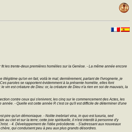
ur fit les trente-deux premières homélies sur la Genèse. - La même année encore
gitime qu'on en fait, voilà le mal; dernièrement, parlant de l'ivrognerie, je
- Ces paroles se rapportent évidemment à la présente homélie, elles font
e vin est créature de Dieu: or, la créature de Dieu n'a rien en soi de mauvais, la
rection contre ceux qui s'enivrent, les cinq sur le commencement des Actes, les
née. - Quelle est cette année R c'est ce qu'il est difficile de déterminer d'une
est pire qu'un démoniaque. - Nolite inebriari vina, in quo est luxuria, sed
 au ciel et sur la terre; cette joie spirituelle, il n'est interdit à personne d'y
Christ. - 4. Développement de l'idée précédente. - S'adressant aux nouveaux
ne chère, qui conduisent peu à peu aux plus grands désordres.