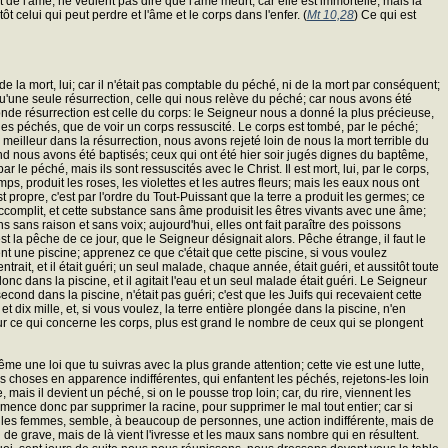
rt de l'âme, ne veulent pas dire que l'âme meurt, car elle est immortelle; mais la
 celui qui peut perdre et l'âme et le corps dans l'enfer. (
Mt 10,28
) Ce qui est
 de la mort, lui; car il n'était pas comptable du péché, ni de la mort par conséquent;
 qu'une seule résurrection, celle qui nous relève du péché; car nous avons été
nde résurrection est celle du corps: le Seigneur nous a donné la plus précieuse,
s des péchés, que de voir un corps ressuscité. Le corps est tombé, par le péché;
 meilleur dans la résurrection, nous avons rejeté loin de nous la mort terrible du
d nous avons été baptisés; ceux qui ont été hier soir jugés dignes du baptême,
le péché, mais ils sont ressuscités avec le Christ. Il est mort, lui, par le corps,
emps, produit les roses, les violettes et les autres fleurs; mais les eaux nous ont
 propre, c'est par l'ordre du Tout-Puissant que la terre a produit les germes; ce
'accomplit, et cette substance sans âme produisit les êtres vivants avec une âme;
sans raison et sans voix; aujourd'hui, elles ont fait paraître des poissons
est la pêche de ce jour, que le Seigneur désignait alors. Pêche étrange, il faut le
ent une piscine; apprenez ce que c'était que cette piscine, si vous voulez
trait, et il était guéri; un seul malade, chaque année, était guéri, et aussitôt toute
c dans la piscine, et il agitait l'eau et un seul malade était guéri. Le Seigneur
econd dans la piscine, n'était pas guéri; c'est que les Juifs qui recevaient cette
et dix mille, et, si vous voulez, la terre entière plongée dans la piscine, n'en
pour ce qui concerne les corps, plus est grand le nombre de ceux qui se plongent
e une loi que tu suivras avec la plus grande attention; cette vie est une lutte,
 des choses en apparence indifférentes, qui enfantent les péchés, rejetons-les loin
ais il devient un péché, si on le pousse trop loin; car, du rire, viennent les
ence donc par supprimer la racine, pour supprimer le mal tout entier; car si
r les femmes, semble, à beaucoup de personnes, une action indifférente, mais de
n de grave, mais de là vient l'ivresse et les maux sans nombre qui en résultent.