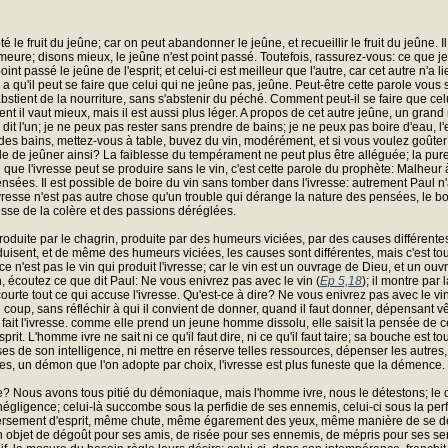
 fruit du jeûne; car on peut abandonner le jeûne, et recueillir le fruit du jeûne. Il
 demeure; disons mieux, le jeûne n'est point passé. Toutefois, rassurez-vous: ce que
int passé le jeûne de l'esprit; et celui-ci est meilleur que l'autre, car cet autre n'a
 a qu'il peut se faire que celui qui ne jeûne pas, jeûne. Peut-être cette parole vou
abstient de la nourriture, sans s'abstenir du péché. Comment peut-il se faire que cel
nt il vaut mieux, mais il est aussi plus léger. A propos de cet autre jeûne, un gr
t l'un; je ne peux pas rester sans prendre de bains; je ne peux pas boire d'eau, l'
z des bains, mettez-vous à table, buvez du vin, modérément, et si vous voulez goût
e jeûner ainsi? La faiblesse du tempérament ne peut plus être alléguée; la pureté d
que l'ivresse peut se produire sans le vin, c'est cette parole du prophète: Malheur à
ées. Il est possible de boire du vin sans tomber dans l'ivresse: autrement Paul n'au
ivresse n'est pas autre chose qu'un trouble qui dérange la nature des pensées, le boul
vresse de la colère et des passions déréglées.
 produite par le chagrin, produite par des humeurs viciées, par des causes différente
roduisent, et de même des humeurs viciées, les causes sont différentes, mais c'est
e n'est pas le vin qui produit l'ivresse; car le vin est un ouvrage de Dieu, et un o
in, écoutez ce que dit Paul: Ne vous enivrez pas avec le vin (
Ep 5,18
); il montre par
rte tout ce qui accuse l'ivresse. Qu'est-ce à dire? Ne vous enivrez pas avec le vin
ul coup, sans réfléchir à qui il convient de donner, quand il faut donner, dépensant v
it l'ivresse. comme elle prend un jeune homme dissolu, elle saisit la pensée de ceu
 L'homme ivre ne sait ni ce qu'il faut dire, ni ce qu'il faut taire; sa bouche est tou
 de son intelligence, ni mettre en réserve telles ressources, dépenser les autres, il
mes, un démon que l'on adopte par choix, l'ivresse est plus funeste que la démence.
 Nous avons tous pitié du démoniaque, mais l'homme ivre, nous le détestons; le d
 négligence; celui-là succombe sous la perfidie de ses ennemis, celui-ci sous la pe
ement d'esprit, même chute, même égarement des yeux, même manière de se débat
bjet de dégoût pour ses amis, de risée pour ses ennemis, de mépris pour ses servi