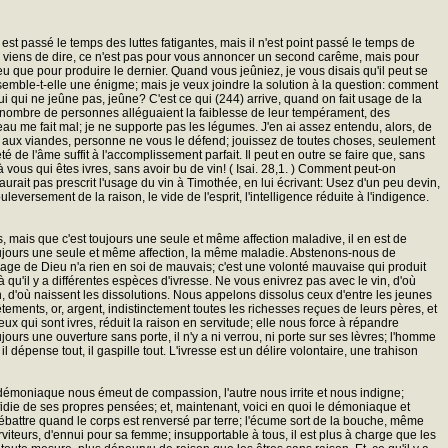
 est passé le temps des luttes fatigantes, mais il n'est point passé le temps de
 je viens de dire, ce n'est pas pour vous annoncer un second carême, mais pour
 lieu que pour produire le dernier. Quand vous jeûniez, je vous disais qu'il peut se
s semble-t-elle une énigme; mais je veux joindre la solution à la question: comment
ui qui ne jeûne pas, jeûne? C'est ce qui (244) arrive, quand on fait usage de la
and nombre de personnes alléguaient la faiblesse de leur tempérament, des
eau me fait mal; je ne supporte pas les légumes. J'en ai assez entendu, alors, de
er aux viandes, personne ne vous le défend; jouissez de toutes choses, seulement
e l'âme suffit à l'accomplissement parfait. Il peut en outre se faire que, sans
 vous qui êtes ivres, sans avoir bu de vin! ( Isai. 28,1. ) Comment peut-on
rait pas prescrit l'usage du vin à Timothée, en lui écrivant: Usez d'un peu devin,
eversement de la raison, le vide de l'esprit, l'intelligence réduite à l'indigence.
s, mais que c'est toujours une seule et même affection maladive, il en est de
 toujours une seule et même affection, la même maladie. Abstenons-nous de
uvrage de Dieu n'a rien en soi de mauvais; c'est une volonté mauvaise qui produit
 là qu'il y a différentes espèces d'ivresse. Ne vous enivrez pas avec le vin, d'où
, d'où naissent les dissolutions. Nous appelons dissolus ceux d'entre les jeunes
êtements, or, argent, indistinctement toutes les richesses reçues de leurs pères, et
x qui sont ivres, réduit la raison en servitude; elle nous force à répandre
jours une ouverture sans porte, il n'y a ni verrou, ni porte sur ses lèvres; l'homme
 dépense tout, il gaspille tout. L'ivresse est un délire volontaire, une trahison
émoniaque nous émeut de compassion, l'autre nous irrite et nous indigne;
rfidie de ses propres pensées; et, maintenant, voici en quoi le démoniaque et
tre quand le corps est renversé par terre; l'écume sort de la bouche, même
teurs, d'ennui pour sa femme; insupportable à tous, il est plus à charge que les