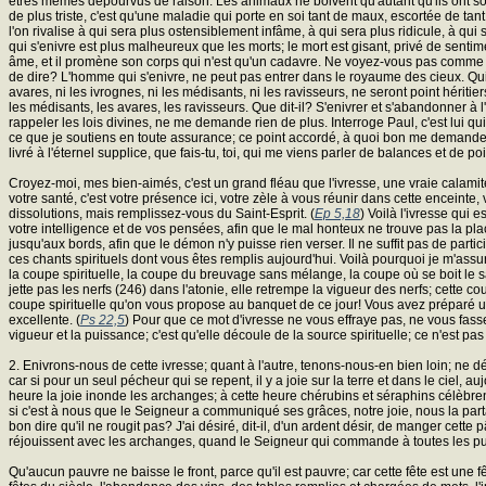
êtres mêmes dépourvus de raison. Les animaux ne boivent qu'autant qu'ils ont soif,
de plus triste, c'est qu'une maladie qui porte en soi tant de maux, escortée de tan
l'on rivalise à qui sera plus ostensiblement infâme, à qui sera plus ridicule, à qui 
qui s'enivre est plus malheureux que les morts; le mort est gisant, privé de sent
âme, et il promène son corps qui n'est qu'un cadavre. Ne voyez-vous pas comme il
de dire? L'homme qui s'enivre, ne peut pas entrer dans le royaume des cieux. Qui le 
avares, ni les ivrognes, ni les médisants, ni les ravisseurs, ne seront point héritie
les médisants, les avares, les ravisseurs. Que dit-il? S'enivrer et s'abandonner 
rappeler les lois divines, ne me demande rien de plus. Interroge Paul, c'est lui qui
ce que je soutiens en toute assurance; ce point accordé, à quoi bon me demander des
livré à l'éternel supplice, que fais-tu, toi, qui me viens parler de balances et de 
Croyez-moi, mes bien-aimés, c'est un grand fléau que l'ivresse, une vraie calamit
votre santé, c'est votre présence ici, votre zèle à vous réunir dans cette enceinte
dissolutions, mais remplissez-vous du Saint-Esprit. (
Ep 5,18
) Voilà l'ivresse qui
votre intelligence et de vos pensées, afin que le mal honteux ne trouve pas la plac
jusqu'aux bords, afin que le démon n'y puisse rien verser. Il ne suffit pas de parti
ces chants spirituels dont vous êtes remplis aujourd'hui. Voilà pourquoi je m'ass
la coupe spirituelle, la coupe du breuvage sans mélange, la coupe où se boit le san
jette pas les nerfs (246) dans l'atonie, elle retrempe la vigueur des nerfs; ce
coupe spirituelle qu'on vous propose au banquet de ce jour! Vous avez préparé u
excellente. (
Ps 22,5
) Pour que ce mot d'ivresse ne vous effraye pas, ne vous fasse p
vigueur et la puissance; c'est qu'elle découle de la source spirituelle; ce n'est 
2. Enivrons-nous de cette ivresse; quant à l'autre, tenons-nous-en bien loin; ne désh
car si pour un seul pécheur qui se repent, il y a joie sur la terre et dans le ciel, 
heure la joie inonde les archanges; à cette heure chérubins et séraphins célèbre
si c'est à nous que le Seigneur a communiqué ses grâces, notre joie, nous la par
bon dire qu'il ne rougit pas? J'ai désiré, dit-il, d'un ardent désir, de manger cette
réjouissent avec les archanges, quand le Seigneur qui commande à toutes les pui
Qu'aucun pauvre ne baisse le front, parce qu'il est pauvre; car cette fête est une fê