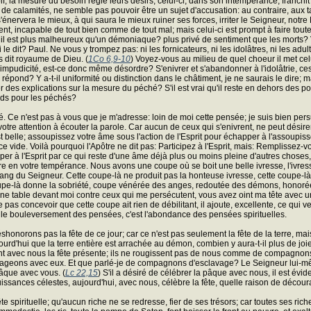
 la mesure du besoin règle leurs désirs; celui-ci, dans son intempérance, franchit 
t de calamités, ne semble pas pouvoir être un sujet d'accusation: au contraire, aux t
s'énervera le mieux, à qui saura le mieux ruiner ses forces, irriter le Seigneur, notre
iment, incapable de tout bien comme de tout mal; mais celui-ci est prompt à faire to
 est plus malheureux qu'un démoniaque? plus privé de sentiment que les morts? Voul
dit? Paul. Ne vous y trompez pas: ni les fornicateurs, ni les idolâtres, ni les adultè
rs dit royaume de Dieu. (
1Co 6,9-10
) Voyez-vous au milieu de quel choeur il met celu
à l'impudicité, est-ce donc même désordre? S'enivrer et s'abandonner à l'idolâtrie
 répond? Y a-t-il uniformité ou distinction dans le châtiment, je ne saurais le dire; 
 explications sur la mesure du péché? S'il est vrai qu'il reste en dehors des portes,
poids pour les péchés?
é. Ce n'est pas à vous que je m'adresse: loin de moi cette pensée; je suis bien per
, votre attention à écouter la parole. Car aucun de ceux qui s'enivrent, ne peut désir
 est belle; assoupissez votre âme sous l'action de l'Esprit pour échapper à l'assoupi
e vide. Voilà pourquoi l'Apôtre ne dit pas: Participez à l'Esprit, mais: Remplissez-vo
ciper à l'Esprit par ce qui reste d'une âme déjà plus ou moins pleine d'autres choses, 
ure en votre tempérance. Nous avons une coupe où se boit une belle ivresse, l'ivress
g du Seigneur. Cette coupe-là ne produit pas la honteuse ivresse, cette coupe-là ne p
tte coupe-là donne la sobriété, coupe vénérée des anges, redoutée des démons, hon
ne table devant moi contre ceux qui me persécutent, vous avez oint ma tête avec u
as concevoir que cette coupe ait rien de débilitant, il ajoute, excellente, ce qui veu
pas le bouleversement des pensées, c'est l'abondance des pensées spirituelles.
onorons pas la fête de ce jour; car ce n'est pas seulement la fête de la terre, mais aus
aujourd'hui que la terre entière est arrachée au démon, combien y aura-t-il plus de joi
nt avec nous la fête présente; ils ne rougissent pas de nous comme de compagnons 
tageons avec eux. Et que parlé-je de compagnons d'esclavage? Le Seigneur lui-même,
 pâque avec vous. (
Lc 22,15
) S'il a désiré de célébrer la pâque avec nous, il est év
ssances célestes, aujourd'hui, avec nous, célèbre la fête, quelle raison de décou
te spirituelle; qu'aucun riche ne se redresse, fier de ses trésors; car toutes ses rich