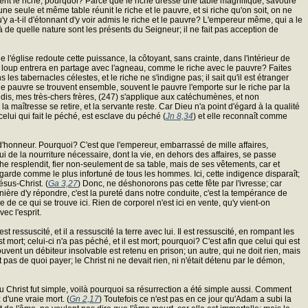
altent le riche; pourquoi? Parce que le riche dresse une table magnifique, savoure
 seule et même table réunit le riche et le pauvre, et si riche qu'on soit, on ne
qu'y a-t-il d'étonnant d'y voir admis le riche et le pauvre? L'empereur même, qui a le
à de quelle nature sont les présents du Seigneur; il ne fait pas acception de
'église redoute cette puissance, la côtoyant, sans crainte, dans l'intérieur de
ue le loup entrera en partage avec l'agneau, comme le riche avec le pauvre? Faites
s les tabernacles célestes, et le riche ne s'indigne pas; il sait qu'il est étranger
e pauvre se trouvent ensemble, souvent le pauvre l'emporte sur le riche par la
e dis, mes très-chers frères, (247) s'applique aux catéchumènes, et non
 maîtresse se retire, et la servante reste. Car Dieu n'a point d'égard à la qualité
celui qui fait le péché, est esclave du péché (
Jn 8,34
) et elle reconnaît comme
'honneur. Pourquoi? C'est que l'empereur, embarrassé de mille affaires,
ui de la nourriture nécessaire, dont la vie, en dehors des affaires, se passe
che resplendit, fier non-seulement de sa table, mais de ses vêtements, car et
regarde comme le plus infortuné de tous les hommes. Ici, cette indigence disparaît;
ésus-Christ. (
Ga 3,27
) Donc, ne déshonorons pas cette fête par l'ivresse; car
ière d'y répondre, c'est la pureté dans notre conduite, c'est la tempérance de
 de ce qui se trouve ici. Rien de corporel n'est ici en vente, qu'y vient-on
ec l'esprit.
 ressuscité, et il a ressuscité la terre avec lui. Il est ressuscité, en rompant les
 mort; celui-ci n'a pas péché, et il est mort; pourquoi? C'est afin que celui qui est
ouvent un débiteur insolvable est retenu en prison; un autre, qui ne doit rien, mais
 pas de quoi payer; le Christ ni ne devait rien, ni n'était détenu par le démon,
 Christ fut simple, voilà pourquoi sa résurrection a été simple aussi. Comment
 d'une vraie mort. (
Gn 2,17
) Toutefois ce n'est pas en ce jour qu'Adam a subi la