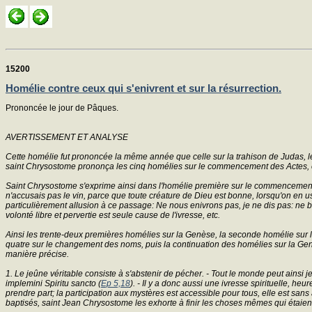
15200
Homélie contre ceux qui s'enivrent et sur la résurrection.
Prononcée le jour de Pâques.
AVERTISSEMENT ET ANALYSE
Cette homélie fut prononcée la même année que celle sur la trahison de Judas, le
saint Chrysostome prononça les cinq homélies sur le commencement des Actes, 
Saint Chrysostome s'exprime ainsi dans l'homélie première sur le commencement de
n'accusais pas le vin, parce que toute créature de Dieu est bonne, lorsqu'on en u
particulièrement allusion à ce passage: Ne nous enivrons pas, je ne dis pas: ne bu
volonté libre et pervertie est seule cause de l'ivresse, etc.
Ainsi les trente-deux premières homélies sur la Genèse, la seconde homélie sur la
quatre sur le changement des noms, puis la continuation des homélies sur la Genès
manière précise.
1. Le jeûne véritable consiste à s'abstenir de pécher. - Tout le monde peut ainsi jeû
implemini Spiritu sancto (
Ep 5,18
). - Il y a donc aussi une ivresse spirituelle, heure
prendre part; la participation aux mystères est accessible pour tous, elle est s
baptisés, saint Jean Chrysostome les exhorte à finir les choses mêmes qui étaient