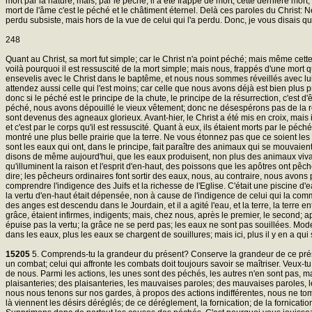
mort par la nature, mais, par le péché, il a été frappé de mort; cette dernière mort
mort de l'âme c'est le péché et le châtiment éternel. Delà ces paroles du Christ: Ne
perdu subsiste, mais hors de la vue de celui qui l'a perdu. Donc, je vous disais qu
248
Quant au Christ, sa mort fut simple; car le Christ n'a point péché; mais même cette m
voilà pourquoi il est ressuscité de la mort simple; mais nous, frappés d'une mort 
ensevelis avec le Christ dans le baptême, et nous nous sommes réveillés avec lui
attendez aussi celle qui l'est moins; car celle que nous avons déjà est bien plus p
donc si le péché est le principe de la chute, le principe de la résurrection, c'est
péché, nous avons dépouillé le vieux vêtement; donc ne désespérons pas de la ré
sont devenus des agneaux glorieux. Avant-hier, le Christ a été mis en croix, mais il
et c'est par le corps qu'il est ressuscité. Quant à eux, ils étaient morts par le péch
montré une plus belle prairie que la terre. Ne vous étonnez pas que ce soient les e
sont les eaux qui ont, dans le principe, fait paraître des animaux qui se mouvaien
disons de même aujourd'hui, que les eaux produisent, non plus des animaux vivants
qu'illuminent la raison et l'esprit d'en-haut, des poissons que les apôtres ont pêc
dire; les pêcheurs ordinaires font sortir des eaux, nous, au contraire, nous avons 
comprendre l'indigence des Juifs et la richesse de l'Eglise. C'était une piscine d'ea
la vertu d'en-haut était dépensée, non à cause de l'indigence de celui qui la commu
des anges est descendu dans le Jourdain, et il a agité l'eau, et la terre, la terre e
grâce, étaient infirmes, indigents; mais, chez nous, après le premier, le second; aprè
épuise pas la vertu; la grâce ne se perd pas; les eaux ne sont pas souillées. Mode
dans les eaux, plus les eaux se chargent de souillures; mais ici, plus il y en a qui s
15205
5. Comprends-tu la grandeur du présent? Conserve la grandeur de ce présent,
un combat; celui qui affronte les combats doit toujours savoir se maîtriser. Veux-tu
de nous. Parmi les actions, les unes sont des péchés, les autres n'en sont pas, ma
plaisanteries; des plaisanteries, les mauvaises paroles; des mauvaises paroles, 
nous nous tenons sur nos gardes, à propos des actions indifférentes, nous ne to
là viennent les désirs déréglés; de ce déréglement, la fornication; de la fornicati