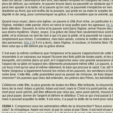
fêtes du siècle, l'abondance des vins, des tables remplies et chargées de mets, l'
plus de délices; au contraire, le pauvre trouve dans sa pauvreté un obstacle qui l
peut rien ajouter à la table; et si pauvre qu'on soit, la pauvreté n'empêche en rien 
diadème au front, qui est revêtu de la pourpre, qui porte en sa main le sceptre de
dignité ni de rang, pour communiquer sa grâce, il ne considère que la volonté, q
Quand vous voyez, dans une église, un pauvre à côté d'un riche, un particulier à 
l'église, méditez cette parole: Alors on verra le loup paître avec les agneaux. (
Is 1
bien attention. Souvent, le riche et le pauvre sont dans l'église; arrive l'heure des d
aux divins mystères. Voyez, voyez, ô la grâce de Dieu! Non seulement tous sont é
piété, et la richesse ne sert de rien à qui n'a pas la piété, et la pauvreté ne c
simplement aux riches. Considérez, mes bien-aimés, comme le maître se retire de l'é
des personnes. (
Ga 2,6
) Il n'y a donc, dans l'église, ni esclave, ni homme libre: 
libre celui qui a été délivré par la grâce divine.
C'est avec la même confiance que l'empereur et le pauvre s'approchent de cette 
ressemble à un vaisseau sur lequel l'écume des flots jaillit de toutes parts, et le
tranquille, est comme dans un port, et il s'approche avec une grande assurance de 
l'aspect de la table et l'aspect des vêtements produisent même effet. Le pauvre, à 
car tous n'ont qu'un seul et même vêtement, le bain qui procure le salut. Car, dit 
Notre-Seigneur a également honoré les riches et les pauvres, les serviteurs et le
notre âme. Cette fête, cette assemblée peut se passer de richesse, de frais dispendi
chercher? les paroles que Dieu fait entendre, les prières des Pères, les bénédiction
Célébrons cette fête, la plus grande de toutes les fêtes, fête brillante, la résurrec
liens de la mort. Adam a péché, Adam est mort; mais le Christ n'a point péché, et pou
mort pour avoir péché, pût être affranchi par celui qui, sans avoir péché, mourut de
qui peut payer, donne de l'argent et délivre le débiteur. C'est ce qui s'est passé à
mais il pouvait acquitter la dette. Il est venu, il a payé la dette de la mort pour celu
15204
4. Comprenez-vous les admirables effets de la résurrection? Nous avions su
cela? Je m'explique: Adam est mort, et par le corps et par l'âme; il est mort et par