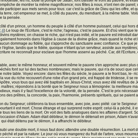
immodestie, les ris, toute la pompe de Satan, font baisser le front au pauvre, et ex
'empêche de montrer la même magnificence; nos fêtes à nous, n'ont rien de pareil; une
de participer aux mets servis pour tous: car c'est la grâce de Dieu qui les offre, et 
 la terre, cet empereur se met, à côté du pauvre, du mendiant, à la même table. Voil
ue la pensée.
côté d'un prince, un homme du peuple à côté d'un homme puissant, celui qui hors de l
1,6
) Le loup de l'Ecriture, c'est le riche; l'agneau, c'est le pauvre. Et d'où vient q
ivins mystères; on chasse le riche, qui n'est pas initié, et le pauvre est introduit dan
galement honorés dans l'église à cause de la divine grâce, mais quand le riche et l
ause aucun dommage au fidèle, qui s'approche du sanctuaire avec confiance. Ce que j
glise, tandis que le fidèle, quoique n'étant qu'un serviteur, assiste aux mystères; la
l'Ecriture ne reconnaît pour esclave que l'homme asservi au péché. Car, dit l'Ecriture, 
table, avec le même honneur, et souvent même le pauvre s'en approche avec plus d
s péchés font sur lui des taches nombreuses; mais le pauvre, qui n'a de souci que cel
notre table. Voyez encore: dans les fêtes du siècle, le pauvre a le front bas, le- ri
la vue du riche recouvert d'une robe d'un grand prix, est frappé de tristesse, il se 
l'Apôtre, vous tous qui avez été baptisés en Jésus-Christ, vous avez été revêtus de J
s maîtres; répondons à la bonté que le Seigneur nous a témoignée: la meilleure man
eux, mais il y faut l'excellence de la volonté, de la pensée. C'est le prix nécessaire
s des prêtres, la concorde, la paix, l'harmonie, présents spirituels, qui se paient av
tion du Seigneur; célébrons-la tous ensemble, avec joie, avec piété: car le Seigneur est
rtant il est mort. Chose étrange et qui surprend notre esprit: celui-là a péché, il est
 tous les liens de la mort. On voit des faits analogues dans les affaires d'argent. S
 l'occasion d'Adam. Adam était débiteur, le démon le détenait en prison, Adam n'avait
i qui était détenu par le démon, il a affranchi le débiteur.
bi une double mort, il nous faut donc attendre une double résurrection. La mort du
 le péché et par la nature: Le jour où vous mangerez du fruit de l'arbre, vous mourrez