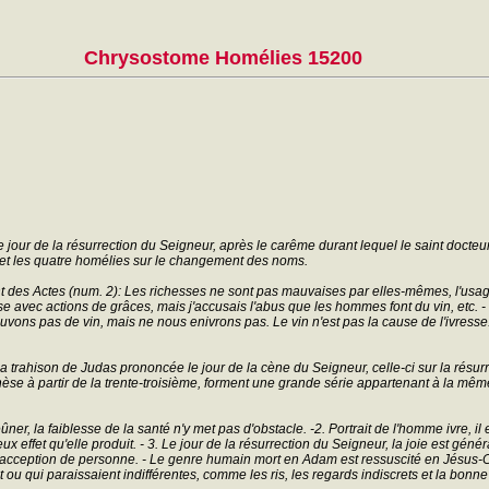
Chrysostome Homélies 15200
 jour de la résurrection du Seigneur, après le carême durant lequel le saint docte
et les quatre homélies sur le changement des noms.
s Actes (num. 2): Les richesses ne sont pas mauvaises par elles-mêmes, l'usage illé
se avec actions de grâces, mais j'accusais l'abus que les hommes font du vin, etc. 
vons pas de vin, mais ne nous enivrons pas. Le vin n'est pas la cause de l'ivresse: l
 trahison de Judas prononcée le jour de la cène du Seigneur, celle-ci sur la résur
e à partir de la trente-troisième, forment une grande série appartenant à la même an
ner, la faiblesse de la santé n'y met pas d'obstacle. -2. Portrait de l'homme ivre, il 
ux effet qu'elle produit. - 3. Le jour de la résurrection du Seigneur, la joie est générale
ans acception de personne. - Le genre humain mort en Adam est ressuscité en Jésus-
 ou qui paraissaient indifférentes, comme les ris, les regards indiscrets et la bon