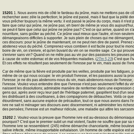
15201
1. Nous avons mis de côté le fardeau du jeûne, mais ne mettons pas de côté le
rechercher avec zèle la perfection; le jeûne est passé, mais il faut que la piété
vous prêcher toujours la même vertu: il est passé le jeûne du corps, mais il n'est po
faire que celui qui jeûne, ne jeûne pas; eh bien! de même je vous dis aujourd'hui,
se peut-il faire que celui qui jeûne ne jeûne pas? C'est ce qui arrive, quand on s'
nourriture, sans goûter au péché. Ce jeûne vaut mieux que l'autre, et non-seuleme
démangeaisons difficiles à supporter. Je suis plein de choses qui me démangent, di
ces discours: pour le jeûne de maintenant, on ne peut rien dire de pareil. Prene
abstenez-vous du péché. Comprenez-vous combien il est facile pour tout le monde d
boire de vin, on s'enivre, et qu'en buvant du vin on se montre sage. Ce qui prouve 
s'enivrer sans vin? Quand on ne mêle pas au vin pur des passions les pieuses pens
à cause de votre estomac et de vos fréquentes maladies. (
2Tm 5,23
) C'est que l'
Et ces effets ne résultent pas seulement de l'ivresse par le vin, mais aussi de l'i
Car de même que la fièvre est produite par les veilles, produite par les fatigues,
même de ce qui nous occupe: le vin produit l'ivresse, et les passions aussi la p
l'ivresse: je ne dis pas abstenons-nous du vin, mais abstenons-nous de l'ivresse; c
l'ivresse. Voulez-vous entendre dire que l'ivresse n'est pas seulement l'effet du v
naissent les dissolutions; admirable manière de renfermer dans une expression cou
gens qui, après avoir reçu leur part de l'héritage paternel, gaspillent tout d'un se
les distribuant à des courtisanes, à des compagnons de débauches. Voilà ce que fa
étourdiment, sans aucune espèce de précaution, tout ce que nous avons dans l'esprit.
ivre ne sait ni ménager ses discours avec discernement, ni administrer les richesses
des pensées; l'ivresse est un malheur ridicule, une maladie qui attire les sarcas
15202
2. Voulez-vous la preuve que l'homme ivre est au-dessous du démoniaque?
pourquoi? C'est que le premier subit un mal violent, l'autre ne souffre que par sa
l'homme ivre se ressemblent: (245) même démarche chancelante, même boulevers
salive infecte, même insupportable exhalaison. Un homme de cette espèce est un o