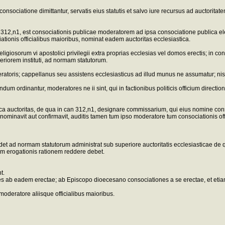
onsociatione dimittantur, servatis eius statutis et salvo iure recursus ad auctorita
 can 312,n1, est consociationis publicae moderatorem ad ipsa consociatione publica 
tionis officialibus maioribus, nominat eadem auctoritas ecclesiastica.
ligiosorum vi apostolici privilegii extra proprias ecclesias vel domos erectis; in co
eriorem instituti, ad normam statutorum.
atoris; cappellanus seu assistens ecclesiasticus ad illud munus ne assumatur; nisi a
um ordinantur, moderatores ne ii sint, qui in factionibus politicis officium directio
astica auctoritas, de qua in can 312,n1, designare commissarium, qui eius nomine c
ominavit aut confirmavit, auditis tamen tum ipso moderatore tum consociationis o
idet ad normam statutorum administrat sub superiore auctoritatis ecclesiasticae de 
em erogationis rationem reddere debet.
t.
ab eadem erectae; ab Episcopo dioecesano consociationes a se erectae, et etiam c
moderatore aliisque officialibus maioribus.