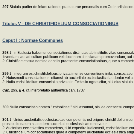
297
Statuta pariter definiant rationes praelaturae personalis cum Ordinariis loco
Titulus V - DE CHRISTIFIDELIUM CONSOCIATIONIBUS
Caput I : Normae Communes
298
1.
In Ecclesia habentur consociationes distinctae ab institutis vitae consecratae
fovendam, aut ad cultum publicum vel doctrinam christianam promovendam, aut ad a
2.
Christifideles sua nomina dent iis praesertim consociationibus, quae a compete
299
1.
Integrum est christifidelibus, privata inter se conventione inita, consociat
2.
Huiusmodi consociationes, etiamsi ab auctoritate ecclesiastica laudentur vel 
3.
Nulla christifidelium consociatio privata in Ecclesia agnoscitur, nisi eius statu
Can. 299, § 4
, cf. interpretatio authentica can. 1737
300
Nulla consociatio nomen " catholicae " sibi assumat, nisi de consensu compe
301
1.
Unius auctoritatis ecclesiasticae competentis est erigere christifidelium 
prosecutio natura sua eidem auctoritati ecclesiasticae reservatur.
2.
Auctoritas ecclesiastica competens, si id expedire iudicaverit, christifidelium 
3.
Christifidelium consociationes quae a competenti auctoritate ecclesiastica erig