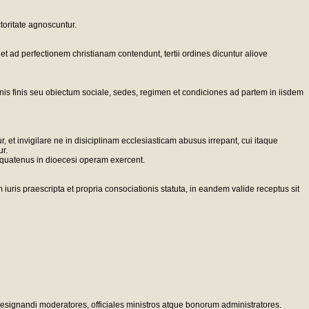
toritate agnoscuntur.
et ad perfectionem christianam contendunt, tertii ordines dicuntur aliove
nis finis seu obiectum sociale, sedes, regimen et condiciones ad partem in iisdem
, et invigilare ne in disiciplinam ecclesiasticam abusus irrepant, cui itaque
r.
, quatenus in dioecesi operam exercent.
m iuris praescripta et propria consociationis statuta, in eandem valide receptus sit
designandi moderatores, officiales ministros atque bonorum administratores.