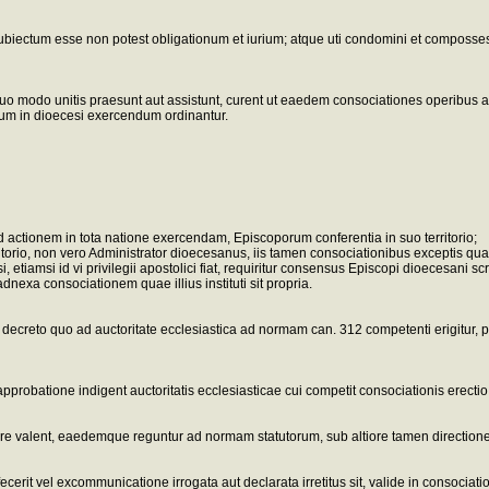
s subiectum esse non potest obligationum et iurium; atque uti condomini et composse
iquo modo unitis praesunt aut assistunt, curent ut eaedem consociationes operibus 
tum in dioecesi exercendum ordinantur.
ad actionem in tota natione exercendam, Episcoporum conferentia in suo territorio;
orio, non vero Administrator dioecesanus, iis tamen consociationibus exceptis quar
, etiamsi id vi privilegii apostolici fiat, requiritur consensus Episcopi dioecesani
nexa consociationem quae illius instituti sit propria.
reto quo ad auctoritate ecclesiastica ad normam can. 312 competenti erigitur, perso
approbatione indigent auctoritatis ecclesiasticae cui competit consociationis erec
e valent, eaedemque reguntur ad normam statutorum, sub altiore tamen directione a
rit vel excommunicatione irrogata aut declarata irretitus sit, valide in consociatio