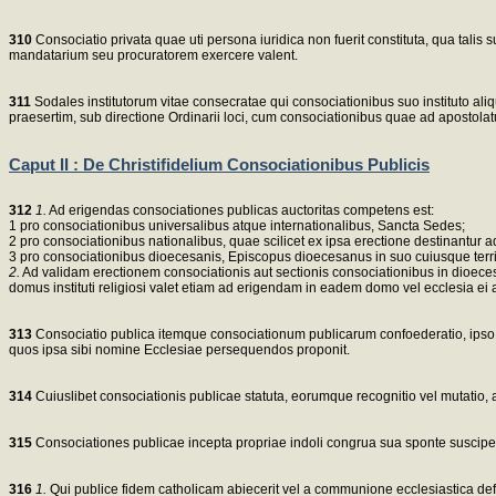
310
Consociatio privata quae uti persona iuridica non fuerit constituta, qua tali
mandatarium seu procuratorem exercere valent.
311
Sodales institutorum vitae consecratae qui consociationibus suo instituto al
praesertim, sub directione Ordinarii loci, cum consociationibus quae ad apostola
Caput II : De Christifidelium Consociationibus Publicis
312
1.
Ad erigendas consociationes publicas auctoritas competens est:
1 pro consociationibus universalibus atque internationalibus, Sancta Sedes;
2 pro consociationibus nationalibus, quae scilicet ex ipsa erectione destinantur 
3 pro consociationibus dioecesanis, Episcopus dioecesanus in suo cuiusque territ
2.
Ad validam erectionem consociationis aut sectionis consociationibus in dioecesi
domus instituti religiosi valet etiam ad erigendam in eadem domo vel ecclesia ei ad
313
Consociatio publica itemque consociationum publicarum confoederatio, ipso dec
quos ipsa sibi nomine Ecclesiae persequendos proponit.
314
Cuiuslibet consociationis publicae statuta, eorumque recognitio vel mutatio, 
315
Consociationes publicae incepta propriae indoli congrua sua sponte susciper
316
1.
Qui publice fidem catholicam abiecerit vel a communione ecclesiastica defece