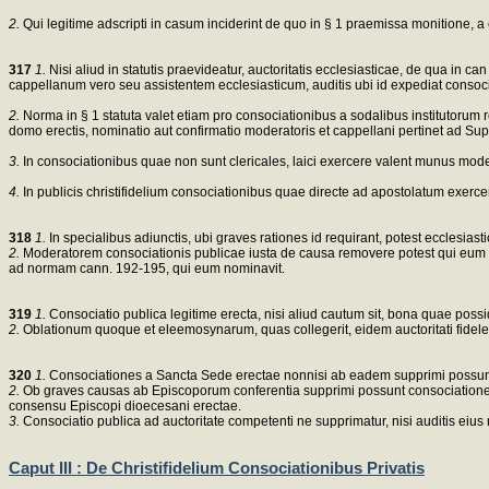
2.
Qui legitime adscripti in casum inciderint de quo in § 1 praemissa monitione, a c
317
1.
Nisi aliud in statutis praevideatur, auctoritatis ecclesiasticae, de qua in
cappellanum vero seu assistentem ecclesiasticum, auditis ubi id expediat consocia
2.
Norma in § 1 statuta valet etiam pro consociationibus a sodalibus institutorum re
domo erectis, nominatio aut confirmatio moderatoris et cappellani pertinet ad Sup
3.
In consociationibus quae non sunt clericales, laici exercere valent munus moder
4.
In publicis christifidelium consociationibus quae directe ad apostolatum exercend
318
1.
In specialibus adiunctis, ubi graves rationes id requirant, potest ecclesi
2.
Moderatorem consociationis publicae iusta de causa removere potest qui eum n
ad normam cann. 192-195, qui eum nominavit.
319
1.
Consociatio publica legitime erecta, nisi aliud cautum sit, bona quae poss
2.
Oblationum quoque et eleemosynarum, quas collegerit, eidem auctoritati fidel
320
1.
Consociationes a Sancta Sede erectae nonnisi ab eadem supprimi possun
2.
Ob graves causas ab Episcoporum conferentia supprimi possunt consociationes 
consensu Episcopi dioecesani erectae.
3.
Consociatio publica ad auctoritate competenti ne supprimatur, nisi auditis eius 
Caput III : De Christifidelium Consociationibus Privatis