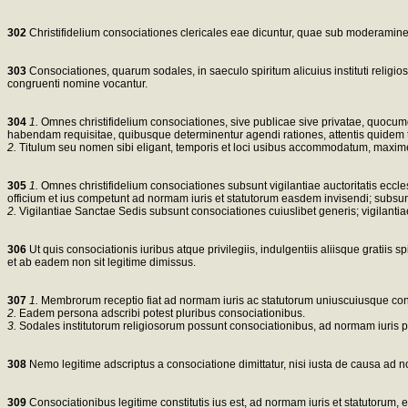
302
Christifidelium consociationes clericales eae dicuntur, quae sub moderamine s
303
Consociationes, quarum sodales, in saeculo spiritum alicuius instituti religio
congruenti nomine vocantur.
304
1.
Omnes christifidelium consociationes, sive publicae sive privatae, quocumq
habendam requisitae, quibusque determinentur agendi rationes, attentis quidem tem
2.
Titulum seu nomen sibi eligant, temporis et loci usibus accommodatum, maxime
305
1.
Omnes christifidelium consociationes subsunt vigilantiae auctoritatis ecclesi
officium et ius competunt ad normam iuris et statutorum easdem invisendi; subsu
2.
Vigilantiae Sanctae Sedis subsunt consociationes cuiuslibet generis; vigilant
306
Ut quis consociationis iuribus atque privilegiis, indulgentiis aliisque gratiis 
et ab eadem non sit legitime dimissus.
307
1.
Membrorum receptio fiat ad normam iuris ac statutorum uniuscuiusque con
2.
Eadem persona adscribi potest pluribus consociationibus.
3.
Sodales institutorum religiosorum possunt consociationibus, ad normam iuris p
308
Nemo legitime adscriptus a consociatione dimittatur, nisi iusta de causa ad n
309
Consociationibus legitime constitutis ius est, ad normam iuris et statutorum