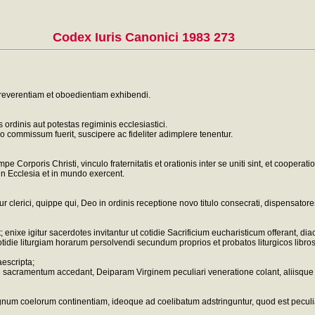
Codex Iuris Canonici 1983 273
 reverentiam et oboedientiam exhibendi.
 ordinis aut potestas regiminis ecclesiastici.
o commissum fuerit, suscipere ac fideliter adimplere tenentur.
rporis Christi, vinculo fraternitatis et orationis inter se uniti sint, et cooperation
n Ecclesia et in mundo exercent.
clerici, quippe qui, Deo in ordinis receptione novo titulo consecrati, dispensatores
enixe igitur sacerdotes invitantur ut cotidie Sacrificium eucharisticum offerant, di
otidie liturgiam horarum persolvendi secundum proprios et probatos liturgicos li
aescripta;
tiae sacramentum accedant, Deiparam Virginem peculiari veneratione colant, aliisque 
um coelorum continentiam, ideoque ad coelibatum adstringuntur, quod est peculiar