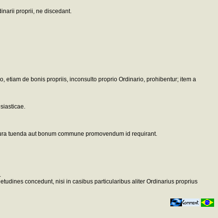
narii proprii, ne discedant.
 etiam de bonis propriis, inconsulto proprio Ordinario, prohibentur; item a
esiasticae.
iae iura tuenda aut bonum commune promovendum id requirant.
.
etudines concedunt, nisi in casibus particularibus aliter Ordinarius proprius