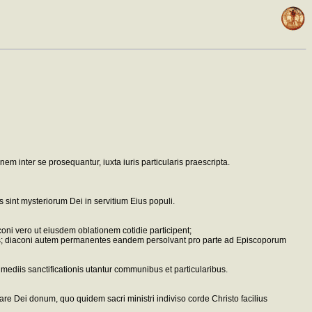
em inter se prosequantur, iuxta iuris particularis praescripta.
 sint mysteriorum Dei in servitium Eius populi.
aconi vero ut eiusdem oblationem cotidie participent;
bros; diaconi autem permanentes eandem persolvant pro parte ad Episcoporum
mediis sanctificationis utantur communibus et particularibus.
e Dei donum, quo quidem sacri ministri indiviso corde Christo facilius