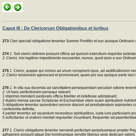
Caput III : De Clericorum Obligationibus et Iuribus
273
Cleri speciali obligatione tenentur Summo Pontifici et suo quisque Ordinario
274
1.
Soli clerici obtinere possunt officia ad quorum exercitium requiritur potestas
2.
Clerici, nisi legitimo impedimento excusentur, munus, quod ipsis a suo Ordinari
275
1.
Clerici, quippe qui omnes ad unum conspirent opus, ad aedificationem nempe Co
2.
Clerici missionem agnoscant et promoveant, quam pro sua quisque parte laici i
276
1.
In vita sua ducenda ad sanctitatem persequendam peculiari ratione tenentur 
2.
Ut hanc perfectionem persequi valeant:
1 imprimis ministerii pastoralis officia fideliter et indefesse adimpleant;
2 duplici mensa sacrae Scripturae et Eucharistiae vitam suam spiritualem nutriant; 
3 obligatione tenentur sacerdotes necnon diaconi ad presbyteratum aspirantes c
conferentia definita;
4 pariter tenentur ad vacandum recessibus spiritualibus, iuxta iuris particularis pr
5 sollicitantur ut orationi mentali regulariter incumbant, frequenter ad paeniten
277
1.
Clerici obligatione tenentur servandi perfectam perpetuamque propter Regn
adhaerere possunt atque Dei hominumque servitio liberius sese dedicare valent.