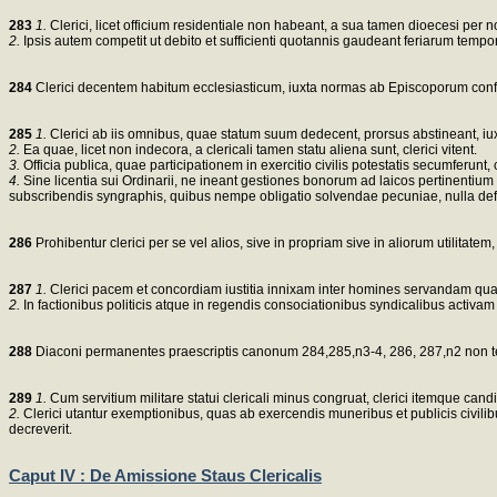
283
1.
Clerici, licet officium residentiale non habeant, a sua tamen dioecesi per n
2.
Ipsis autem competit ut debito et sufficienti quotannis gaudeant feriarum tempore
284
Clerici decentem habitum ecclesiasticum, iuxta normas ab Episcoporum confe
285
1.
Clerici ab iis omnibus, quae statum suum dedecent, prorsus abstineant, iuxta
2.
Ea quae, licet non indecora, a clericali tamen statu aliena sunt, clerici vitent.
3.
Officia publica, quae participationem in exercitio civilis potestatis secumferunt,
4.
Sine licentia sui Ordinarii, ne ineant gestiones bonorum ad laicos pertinentium
subscribendis syngraphis, quibus nempe obligatio solvendae pecuniae, nulla defin
286
Prohibentur clerici per se vel alios, sive in propriam sive in aliorum utilitate
287
1.
Clerici pacem et concordiam iustitia innixam inter homines servandam q
2.
In factionibus politicis atque in regendis consociationibus syndicalibus activ
288
Diaconi permanentes praescriptis canonum 284,285,n3-4, 286, 287,n2 non tenet
289
1.
Cum servitium militare statui clericali minus congruat, clerici itemque candid
2.
Clerici utantur exemptionibus, quas ab exercendis muneribus et publicis civilibus
decreverit.
Caput IV : De Amissione Staus Clericalis