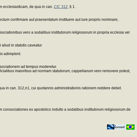
tem ecclesiasticam, de qua in can.
CIC 312
, § 1.
electum confirmare aut praesentatum instituere aut iure proprio nominare;
nsociationibus vero a sodalibus institutorum religiosorum in propria ecclesia vel
liud in statutis caveatur.
nis adimplent.
onsociationem ad tempus moderetur.
fficialibus maioribus ad normam statutorum; cappellanum vero removere potest,
qua in can. 312,n1, cui quotannis administrationis rationem reddere debet.
onsociationes ex apostolico indulto a sodalibus institutorum religiosorum de