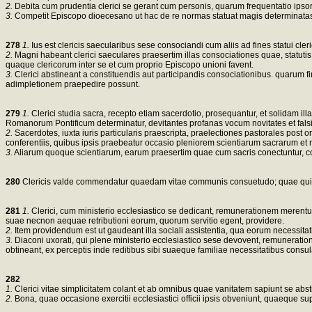
2.
Debita cum prudentia clerici se gerant cum personis, quarum frequentatio ipso
3.
Competit Episcopo dioecesano ut hac de re normas statuat magis determinatas ut
278
1.
Ius est clericis saecularibus sese consociandi cum aliis ad fines statui cl
2.
Magni habeant clerici saeculares praesertim illas consociationes quae, statutis
quaque clericorum inter se et cum proprio Episcopo unioni favent.
3.
Clerici abstineant a constituendis aut participandis consociationibus. quarum fi
adimpletionem praepedire possunt.
279
1.
Clerici studia sacra, recepto etiam sacerdotio, prosequantur, et solidam i
Romanorum Pontificum determinatur, devitantes profanas vocum novitates et falsi
2.
Sacerdotes, iuxta iuris particularis praescripta, praelectiones pastorales post 
conferentiis, quibus ipsis praebeatur occasio pleniorem scientiarum sacrarum e
3.
Aliarum quoque scientiarum, earum praesertim quae cum sacris conectuntur, c
280
Clericis valde commendatur quaedam vitae communis consuetudo; quae quidem
281
1.
Clerici, cum ministerio ecclesiastico se dedicant, remunerationem merent
suae necnon aequae retributioni eorum, quorum servitio egent, providere.
2.
Item providendum est ut gaudeant illa sociali assistentia, qua eorum necessitatibu
3.
Diaconi uxorati, qui plene ministerio ecclesiastico sese devovent, remuneratio
obtineant, ex perceptis inde reditibus sibi suaeque familiae necessitatibus consul
282
1.
Clerici vitae simplicitatem colant et ab omnibus quae vanitatem sapiunt se abst
2.
Bona, quae occasione exercitii ecclesiastici officii ipsis obveniunt, quaeque s