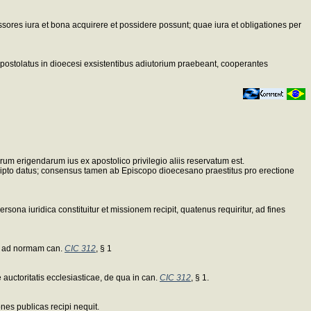
ssores iura et bona acquirere et possidere possunt; quae iura et obligationes per
apostolatus in dioecesi exsistentibus adiutorium praebeant, cooperantes
um erigendarum ius ex apostolico privilegio aliis reservatum est.
 scripto datus; consensus tamen ab Episcopo dioecesano praestitus pro erectione
na iuridica constituitur et missionem recipit, quatenus requiritur, ad fines
tio ad normam can.
CIC 312
, § 1
uctoritatis ecclesiasticae, de qua in can.
CIC 312
, § 1.
nes publicas recipi nequit.