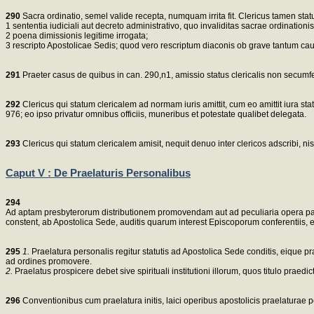
290
Sacra ordinatio, semel valide recepta, numquam irrita fit. Clericus tamen statu
1 sententia iudiciali aut decreto administrativo, quo invaliditas sacrae ordinationis
2 poena dimissionis legitime irrogata;
3 rescripto Apostolicae Sedis; quod vero rescriptum diaconis ob grave tantum ca
291
Praeter casus de quibus in can. 290,n1, amissio status clericalis non secum
292
Clericus qui statum clericalem ad normam iuris amittit, cum eo amittit iura statu
976; eo ipso privatur omnibus officiis, muneribus et potestate qualibet delegata.
293
Clericus qui statum clericalem amisit, nequit denuo inter clericos adscribi, ni
Caput V : De Praelaturis Personalibus
294
Ad aptam presbyterorum distributionem promovendam aut ad peculiaria opera pastor
constent, ab Apostolica Sede, auditis quarum interest Episcoporum conferentiis, e
295
1.
Praelatura personalis regitur statutis ad Apostolica Sede conditis, eique pr
ad ordines promovere.
2.
Praelatus prospicere debet sive spirituali institutioni illorum, quos titulo prae
296
Conventionibus cum praelatura initis, laici operibus apostolicis praelaturae 