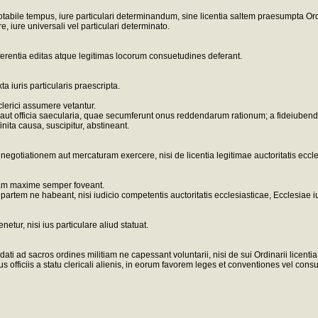
otabile tempus, iure particulari determinandum, sine licentia saltem praesumpta Ordi
, iure universali vel particulari determinato.
rentia editas atque legitimas locorum consuetudines deferant.
 iuris particularis praescripta.
 clerici assumere vetantur.
 aut officia saecularia, quae secumferunt onus reddendarum rationum; a fideiubendo,
ita causa, suscipitur, abstineant.
m, negotiationem aut mercaturam exercere, nisi de licentia legitimae auctoritatis eccl
uam maxime semper foveant.
am partem ne habeant, nisi iudicio competentis auctoritatis ecclesiasticae, Eccles
ur, nisi ius particulare aliud statuat.
ati ad sacros ordines militiam ne capessant voluntarii, nisi de sui Ordinarii licentia
 officiis a statu clericali alienis, in eorum favorem leges et conventiones vel consu