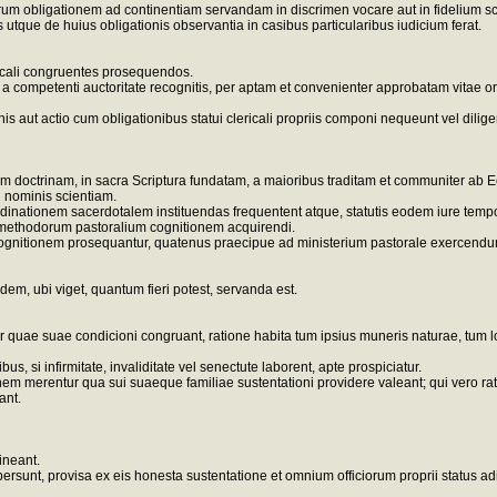
rum obligationem ad continentiam servandam in discrimen vocare aut in fidelium s
que de huius obligationis observantia in casibus particularibus iudicium ferat.
ericali congruentes prosequendos.
 a competenti auctoritate recognitis, per aptam et convenienter approbatam vitae or
nis aut actio cum obligationibus statui clericali propriis componi nequeunt vel dili
llam doctrinam, in sacra Scriptura fundatam, a maioribus traditam et communiter ab 
 nominis scientiam.
ordinationem sacerdotalem instituendas frequentent atque, statutis eodem iure tempo
t methodorum pastoralium cognitionem acquirendi.
ognitionem prosequantur, quatenus praecipue ad ministerium pastorale exercendum
, ubi viget, quantum fieri potest, servanda est.
ur quae suae condicioni congruant, ratione habita tum ipsius muneris naturae, tum
s, si infirmitate, invaliditate vel senectute laborent, apte prospiciatur.
nem merentur qua sui suaeque familiae sustentationi providere valeant; qui vero ra
ant.
ineant.
upersunt, provisa ex eis honesta sustentatione et omnium officiorum proprii status 