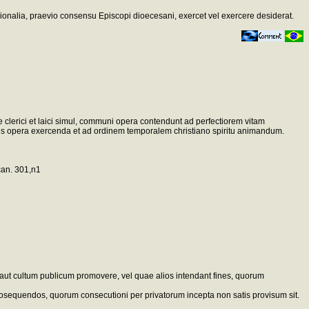
ssionalia, praevio consensu Episcopi dioecesani, exercet vel exercere desiderat.
sive clerici et laici simul, communi opera contendunt ad perfectiorem vitam
tatis opera exercenda et ad ordinem temporalem christiano spiritu animandum.
 can. 301,n1
 aut cultum publicum promovere, vel quae alios intendant fines, quorum
e prosequendos, quorum consecutioni per privatorum incepta non satis provisum sit.