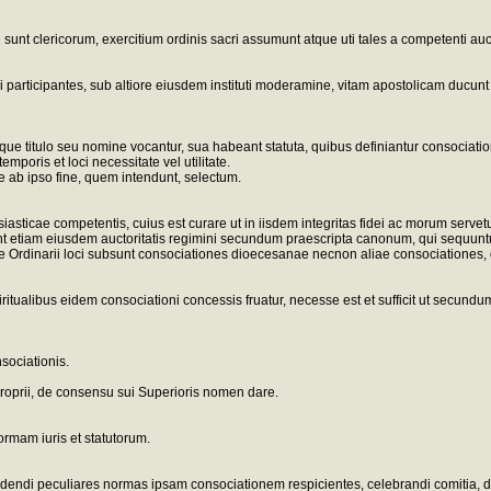
unt clericorum, exercitium ordinis sacri assumunt atque uti tales a competenti auc
si participantes, sub altiore eiusdem instituti moderamine, vitam apostolicam ducunt 
ue titulo seu nomine vocantur, sua habeant statuta, quibus definiantur consociatio
poris et loci necessitate vel utilitate.
 ab ipso fine, quem intendunt, selectum.
asticae competentis, cuius est curare ut in iisdem integritas fidei ac morum servetur
nt etiam eiusdem auctoritatis regimini secundum praescripta canonum, qui sequuntu
iae Ordinarii loci subsunt consociationes dioecesanae necnon aliae consociationes
spiritualibus eidem consociationi concessis fruatur, necesse est et sufficit ut secundu
sociationis.
roprii, de consensu sui Superioris nomen dare.
ormam iuris et statutorum.
, edendi peculiares normas ipsam consociationem respicientes, celebrandi comitia, 