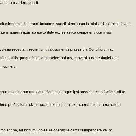
candalum vertere possit.
dinationem et fraternum iuvamen, sanctitatem suam in ministerii exercitio fovent,
gentem muneris ipsis ab auctoritate ecclesiastica competenti commissi
Ecclesia receptam sectentur, uti documentis praesertim Conciliorum ac
ribus, aliis quoque intersint praelectionibus, conventibus theologicis aut
 confert.
 locorum temporumque condicionum, quaque ipsi possint necessitatibus vitae
tione professionis civilis, quam exercent aut exercuerunt, remunerationem
adimpletione, ad bonum Ecclesiae operaque caritatis impendere velint.