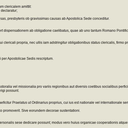
m clericalem amittit:
 declaratur;
usas, presbyteris ob gravissimas causas ab Apostolica Sede conceditur.
fert dispensationem ab obligatione caelibatus, quae ab uno tantum Romano Pontific
i clericali propria, nec ullis iam adstringitur obligationibus status clericalis, firm
si per Apostolicae Sedis rescriptum.
alia vel missionalia pro variis regionibus aut diversis coetibus socialibus perfici
rigi possunt.
aeficitur Praelatus ut Ordinarius proprius, cui ius est nationale vel internationale 
dicto promoverit. Sive eorundem decorae sustentationi.
personalis sese dedicare possunt; modus vero huius organicae cooperationis atque pra