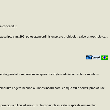
e conceditur.
o praescripto can. 291; potestatem ordinis exercere prohibetur, salvo praescripto can.
enda, praelaturae personales quae presbyteris et diaconis cleri saecularis
seminarium erigere necnon alumnos incardinare, eosque titulo servitii praelaturae
ecipua officia et iura cum illa coniuncta in statutis apte determinentur.