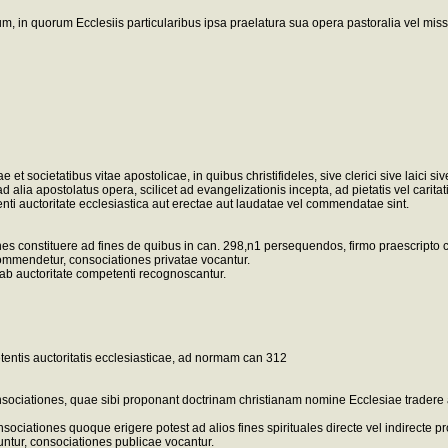
rum, in quorum Ecclesiis particularibus ipsa praelatura sua opera pastoralia vel mi
 et societatibus vitae apostolicae, in quibus christifideles, sive clerici sive laici 
lia apostolatus opera, scilicet ad evangelizationis incepta, ad pietatis vel cari
nti auctoritate ecclesiastica aut erectae aut laudatae vel commendatae sint.
iones constituere ad fines de quibus in can. 298,n1 persequendos, firmo praescripto
commendetur, consociationes privatae vocantur.
ta ab auctoritate competenti recognoscantur.
tentis auctoritatis ecclesiasticae, ad normam can 312
consociationes, quae sibi proponant doctrinam christianam nomine Ecclesiae tradere
consociationes quoque erigere potest ad alios fines spirituales directe vel indirect
untur, consociationes publicae vocantur.