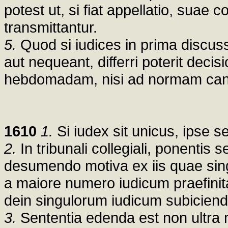
potest ut, si fiat appellatio, suae 
transmittantur.
5.
Quod si iudices in prima discuss
aut nequeant, differri poterit dec
hebdomadam, nisi ad normam can. 
1610
1.
Si iudex sit unicus, ipse s
2.
In tribunali collegiali, ponentis 
desumendo motiva ex iis quae singul
a maiore numero iudicum praefinita
dein singulorum iudicum subiciend
3.
Sententia edenda est non ultra 