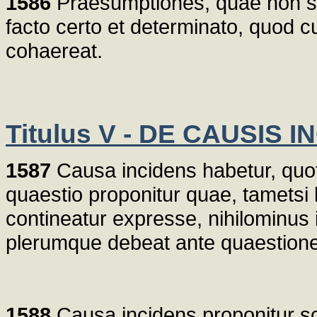
1586
Praesumptiones, quae non stat
facto certo et determinato, quod c
cohaereat.
Titulus V - DE CAUSIS 
1587
Causa incidens habetur, quoti
quaestio proponitur quae, tametsi li
contineatur expresse, nihilominus 
plerumque debeat ante quaestione
1588
Causa incidens proponitur scr