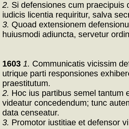
2.
Si defensiones cum praecipuis d
iudicis licentia requiritur, salva sec
3.
Quoad extensionem defensionu
huiusmodi adiuncta, servetur ordina
1603
1.
Communicatis vicissim def
utrique parti responsiones exhibere
praestitutum.
2.
Hoc ius partibus semel tantum es
videatur concedendum; tunc autem 
data censeatur.
3.
Promotor iustitiae et defensor vi