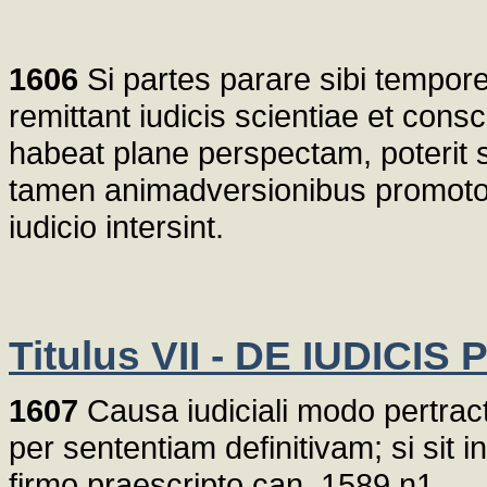
1606
Si partes parare sibi tempore
remittant iudicis scientiae et consc
habeat plane perspectam, poterit s
tamen animadversionibus promotoris 
iudicio intersint.
Titulus VII - DE IUDIC
1607
Causa iudiciali modo pertractat
per sententiam definitivam; si sit 
firmo praescripto can. 1589,n1