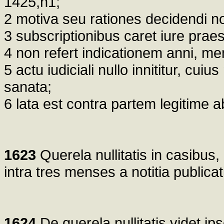
1425,n1;
2 motiva seu rationes decidendi no
3 subscriptionibus caret iure praes
4 non refert indicationem anni, mensi
5 actu iudiciali nullo innititur, cu
sanata;
6 lata est contra partem legitime 
1623
Querela nullitatis in casibus,
intra tres menses a notitia publicat
1624
De querela nullitatis videt ip