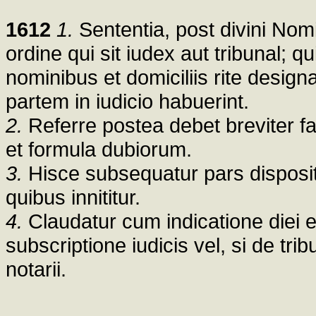
1612
1.
Sententia, post divini Nom
ordine qui sit iudex aut tribunal; q
nominibus et domiciliis rite designa
partem in iudicio habuerint.
2.
Referre postea debet breviter f
et formula dubiorum.
3.
Hisce subsequatur pars disposit
quibus innititur.
4.
Claudatur cum indicatione diei et
subscriptione iudicis vel, si de tri
notarii.