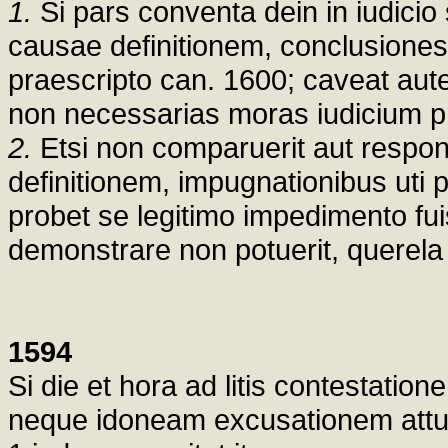
1.
Si pars conventa dein in iudicio
causae definitionem, conclusiones 
praescripto can. 1600; caveat aute
non necessarias moras iudicium pr
2.
Etsi non comparuerit aut respo
definitionem, impugnationibus uti 
probet se legitimo impedimento fu
demonstrare non potuerit, querela nu
1594
Si die et hora ad litis contestatio
neque idoneam excusationem attul