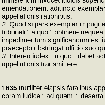
ministerium invocet iudicis superi
emendationem, adiuncto exemplari 
appellationis rationibus.
2.
Quod si pars exemplar impugnata
tribunali " a quo " obtinere nequeat
impedimentum significandum est iud
praecepto obstringat officio suo q
3.
Interea iudex " a quo " debet a
appellationis transmittere.
1635
Inutiliter elapsis fatalibus ap
coram iudice " ad quem ", deserta 