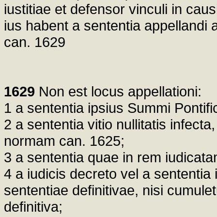
iustitiae et defensor vinculi in cau
ius habent a sententia appellandi 
can. 1629
1629
Non est locus appellationi:
1 a sententia ipsius Summi Pontifi
2 a sententia vitio nullitatis infect
normam can. 1625;
3 a sententia quae in rem iudicatam
4 a iudicis decreto vel a sententia
sententiae definitivae, nisi cumule
definitiva;