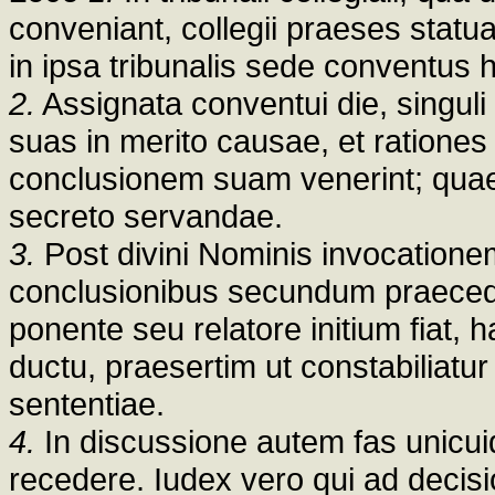
conveniant, collegii praeses statua
in ipsa tribunalis sede conventus 
2.
Assignata conventui die, singuli
suas in merito causae, et rationes
conclusionem suam venerint; quae
secreto servandae.
3.
Post divini Nominis invocationem
conclusionibus secundum praeced
ponente seu relatore initium fiat, 
ductu, praesertim ut constabiliatur
sententiae.
4.
In discussione autem fas unicui
recedere. Iudex vero qui ad decis