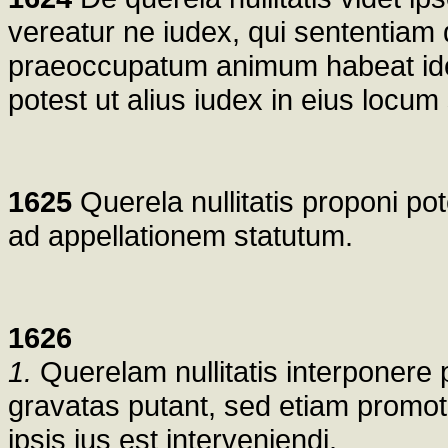
vereatur ne iudex, qui sententiam q
praeoccupatum animum habeat ide
potest ut alius iudex in eius loc
1625
Querela nullitatis proponi po
ad appellationem statutum.
1626
1.
Querelam nullitatis interponere
gravatas putant, sed etiam promotor
ipsis ius est interveniendi.