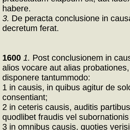
habere.
3.
De peracta conclusione in caus
decretum ferat.
1600
1.
Post conclusionem in caus
alios vocare aut alias probationes,
disponere tantummodo:
1 in causis, in quibus agitur de so
consentiant;
2 in ceteris causis, auditis partib
quodlibet fraudis vel subornationi
3 in omnibus causis, quoties verisi