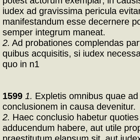
potest actorum exemplar; in caus
iudex ad gravissima pericula evit
manifestandum esse decernere pot
semper integrum maneat.
2.
Ad probationes complendas parte
quibus acquisitis, si iudex necess
quo in n1
1599
1.
Expletis omnibus quae ad 
conclusionem in causa devenitur.
2.
Haec conclusio habetur quoties a
adducendum habere, aut utile pro
praestitutum elapsum sit, aut iude