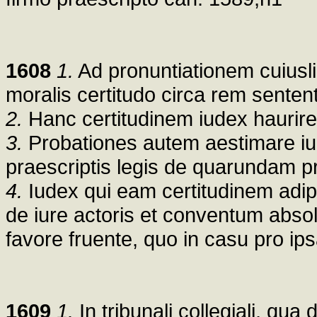
1608
1.
Ad pronuntiationem cuiuslib
moralis certitudo circa rem senten
2.
Hanc certitudinem iudex haurire 
3.
Probationes autem aestimare iud
praescriptis legis de quarundam p
4.
Iudex qui eam certitudinem adipi
de iure actoris et conventum absolu
favore fruente, quo in casu pro ip
1609
1.
In tribunali collegiali, qua