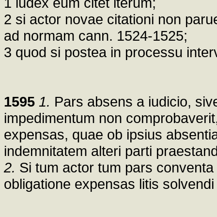
1 iudex eum citet iterum;
2 si actor novae citationi non paru
ad normam cann. 1524-1525;
3 quod si postea in processu interv
1595
1.
Pars absens a iudicio, siv
impedimentum non comprobaverit, t
expensas, quae ob ipsius absentiam
indemnitatem alteri parti praestand
2.
Si tum actor tum pars conventa f
obligatione expensas litis solvendi