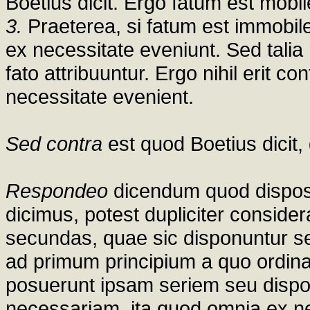
Boetius dicit. Ergo fatum est mobil
3.
Praeterea, si fatum est immobile
ex necessitate eveniunt. Sed tali
fato attribuuntur. Ergo nihil erit c
necessitate evenient.
Sed contra
est quod Boetius dicit,
Respondeo
dicendum quod dispo
dicimus, potest dupliciter consid
secundas, quae sic disponuntur se
ad primum principium a quo ordina
posuerunt ipsam seriem seu disp
necessariam, ita quod omnia ex ne