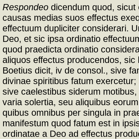
Respondeo
dicendum quod, sicut e
causas medias suos effectus exequi
effectuum dupliciter considerari.
Deo, et sic ipsa ordinatio effect
quod praedicta ordinatio considera
aliquos effectus producendos, sic 
Boetius dicit, iv de consol., sive
divinae spiritibus fatum exercetur;
sive caelestibus siderum motibus,
varia solertia, seu aliquibus eorum,
quibus omnibus per singula in pra
manifestum quod fatum est in ipsi
ordinatae a Deo ad effectus prod