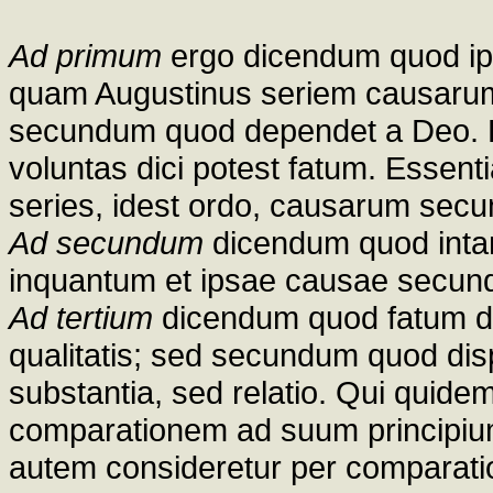
Ad primum
ergo dicendum quod i
quam Augustinus seriem causarum n
secundum quod dependet a Deo. Et
voluntas dici potest fatum. Essenti
series, idest ordo, causarum sec
Ad secundum
dicendum quod inta
inquantum et ipsae causae secund
Ad tertium
dicendum quod fatum dic
qualitatis; sed secundum quod disp
substantia, sed relatio. Qui quidem
comparationem ad suum principium,
autem consideretur per comparati