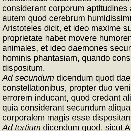
considerant corporum aptitudines 
autem quod cerebrum humidissimu
Aristoteles dicit, et ideo maxime s
proprietate habet movere humorem.
animales, et ideo daemones secu
hominis phantasiam, quando cons
dispositum.
Ad secundum
dicendum quod daem
constellationibus, propter duo ven
errorem inducant, quod credant al
quia considerant secundum aliqua
corporalem magis esse dispositam
Ad tertium
dicendum quod, sicut Au