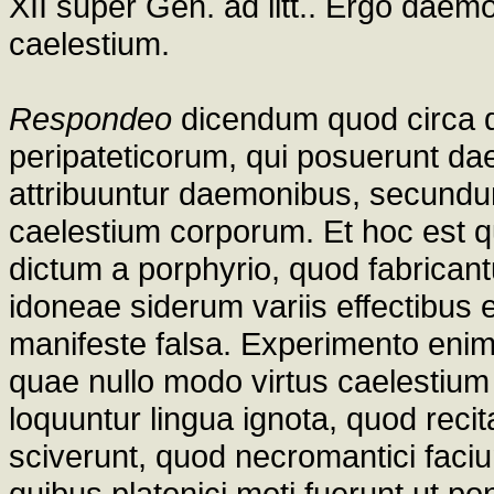
XII super Gen. ad litt.. Ergo daem
caelestium.
Respondeo
dicendum quod circa d
peripateticorum, qui posuerunt d
attribuuntur daemonibus, secundum
caelestium corporum. Et hoc est qu
dictum a porphyrio, quod fabricant
idoneae siderum variis effectibus 
manifeste falsa. Experimento enim
quae nullo modo virtus caelestium 
loquuntur lingua ignota, quod reci
sciverunt, quod necromantici faciun
quibus platonici moti fuerunt ut 