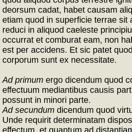
deorsum cadat, habet causam aliqu
etiam quod in superficie terrae sit
reduci in aliquod caeleste princip
occurrat et comburat eam, non ha
est per accidens. Et sic patet qu
corporum sunt ex necessitate.
Ad primum
ergo dicendum quod co
effectuum mediantibus causis parti
possunt in minori parte.
Ad secundum
dicendum quod virtus
Unde requirit determinatam dispo
effectum, et quantum ad distantiam