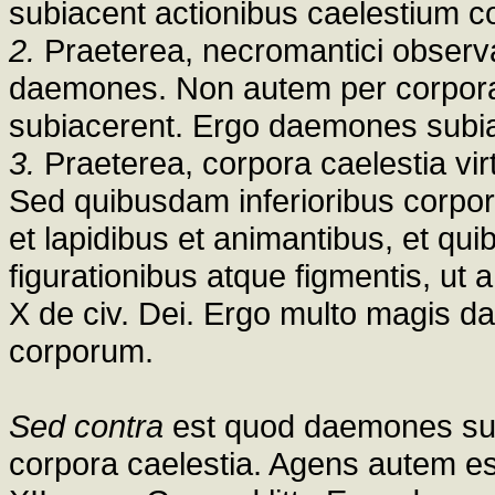
subiacent actionibus caelestium 
2.
Praeterea, necromantici observa
daemones. Non autem per corpora c
subiacerent. Ergo daemones subia
3.
Praeterea, corpora caelestia vir
Sed quibusdam inferioribus corpor
et lapidibus et animantibus, et qu
figurationibus atque figmentis, ut 
X de civ. Dei. Ergo multo magis d
corporum.
Sed contra
est quod daemones sun
corpora caelestia. Agens autem est