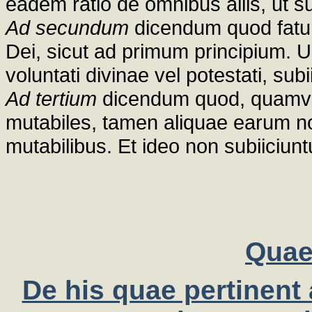
eadem ratio de omnibus aliis, ut s
Ad secundum
dicendum quod fatum
Dei, sicut ad primum principium. U
voluntati divinae vel potestati, subi
Ad tertium
dicendum quod, quamvi
mutabiles, tamen aliquae earum no
mutabilibus. Et ideo non subiiciuntu
Quae
De his quae pertinent