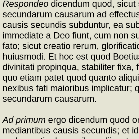
Respondeo
dicendum quod, sicut s
secundarum causarum ad effectus 
causis secundis subduntur, ea sub
immediate a Deo fiunt, cum non s
fato; sicut creatio rerum, glorificat
huiusmodi. Et hoc est quod Boetiu
divinitati propinqua, stabiliter fixa
quo etiam patet quod quanto aliqui
nexibus fati maioribus implicatur; 
secundarum causarum.
Ad primum
ergo dicendum quod omn
mediantibus causis secundis; et id