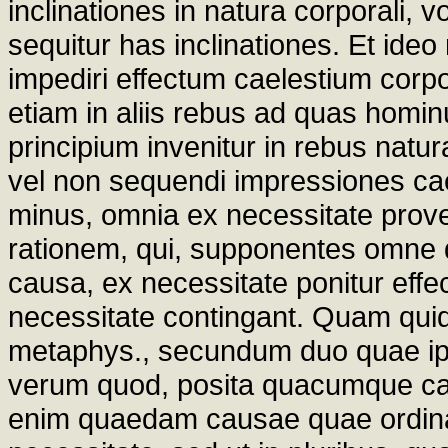
inclinationes in natura corporali,
sequitur has inclinationes. Et ideo
impediri effectum caelestium corp
etiam in aliis rebus ad quas homin
principium invenitur in rebus natu
vel non sequendi impressiones cae
minus, omnia ex necessitate pro
rationem, qui, supponentes omne 
causa, ex necessitate ponitur eff
necessitate contingant. Quam quide
metaphys., secundum duo quae ips
verum quod, posita quacumque cau
enim quaedam causae quae ordina