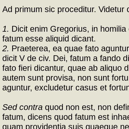
Ad primum sic proceditur. Videtur q
1.
Dicit enim Gregorius, in homilia 
fatum esse aliquid dicant.
2.
Praeterea, ea quae fato aguntur,
dicit V de civ. Dei, fatum a fando d
fato fieri dicantur, quae ab aliqu
autem sunt provisa, non sunt fortui
aguntur, excludetur casus et fortu
Sed contra
quod non est, non defini
fatum, dicens quod fatum est inhae
quam providentia suis quaeque nect