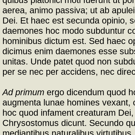
aerea, animo passiva; ut ab apuleio
Dei. Et haec est secunda opinio,
daemones hoc modo subduntur corp
hominibus dictum est. Sed haec opi
dicimus enim daemones esse subst
unitas. Unde patet quod non subdu
per se nec per accidens, nec direc
Ad primum
ergo dicendum quod 
augmenta lunae homines vexant, c
hoc quod infament creaturam Dei, 
Chrysostomus dicunt. Secundo quia
mediantibus naturalibus virtutibus,