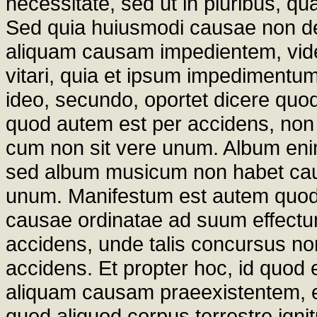
necessitate, sed ut in pluribus, qu
Sed quia huiusmodi causae non defi
aliquam causam impedientem, vid
vitari, quia et ipsum impedimentum
ideo, secundo, oportet dicere qu
quod autem est per accidens, non
cum non sit vere unum. Album eni
sed album musicum non habet cau
unum. Manifestum est autem quod
causae ordinatae ad suum effectum 
accidens, unde talis concursus n
accidens. Et propter hoc, id quod e
aliquam causam praeexistentem, e
quod aliquod corpus terrestre ignit