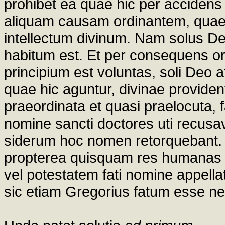
prohibet ea quae hic per accidens a
aliquam causam ordinantem, quae p
intellectum divinum. Nam solus De
habitum est. Et per consequens 
principium est voluntas, soli Deo a
quae hic aguntur, divinae provide
praeordinata et quasi praelocuta,
nomine sancti doctores uti recusav
siderum hoc nomen retorquebant. Un
propterea quisquam res humanas fa
vel potestatem fati nomine appellat
sic etiam Gregorius fatum esse ne