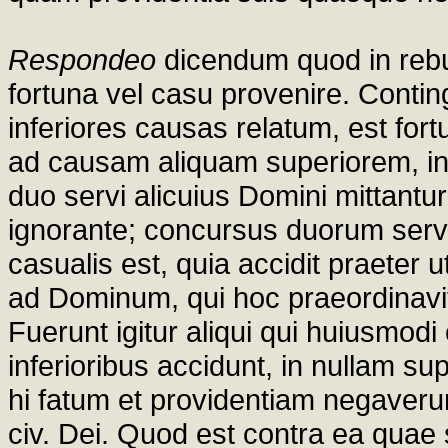
Respondeo
dicendum quod in rebu
fortuna vel casu provenire. Conti
inferiores causas relatum, est for
ad causam aliquam superiorem, inv
duo servi alicuius Domini mittant
ignorante; concursus duorum servo
casualis est, quia accidit praeter 
ad Dominum, qui hoc praeordinavit
Fuerunt igitur aliqui qui huiusmodi 
inferioribus accidunt, in nullam s
hi fatum et providentiam negaverunt
civ. Dei. Quod est contra ea quae 