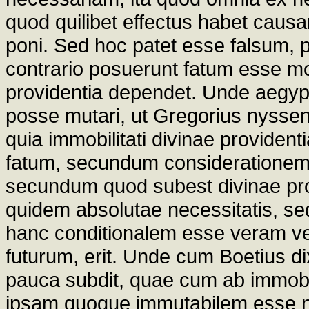
quod quilibet effectus habet caus
poni. Sed hoc patet esse falsum, p
contrario posuerunt fatum esse m
providentia dependet. Unde aegypt
posse mutari, ut Gregorius nyssen
quia immobilitati divinae providen
fatum, secundum considerationem
secundum quod subest divinae prov
quidem absolutae necessitatis, s
hanc conditionalem esse veram ve
futurum, erit. Unde cum Boetius di
pauca subdit, quae cum ab immobili
ipsam quoque immutabilem esse n