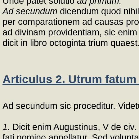
Unde patet solutio
ad primum.
Ad secundum
dicendum quod nihil 
per comparationem ad causas pr
ad divinam providentiam, sic enim 
dicit in libro octoginta trium quaest.
Articulus 2. Utrum fatum 
Ad secundum sic proceditur. Videtu
1.
Dicit enim Augustinus, V de civ.
fati nomine appellatur. Sed volunta