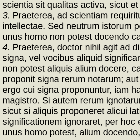
scientia sit qualitas activa, sicut et
3.
Praeterea, ad scientiam requiritur
intellectae. Sed neutrum istorum 
unus homo non potest docendo cau
4.
Praeterea, doctor nihil agit ad 
signa, vel vocibus aliquid signifi
non potest aliquis alium docere, c
proponit signa rerum notarum; aut 
ergo cui signa proponuntur, iam ha
magistro. Si autem rerum ignotarum
sicut si aliquis proponeret alicui 
significationem ignoraret, per ho
unus homo potest, alium docendo,