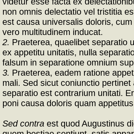
videtur esse facta ex delectationibu
non omnis delectatio vel tristitia 
est causa universalis doloris, cum 
vero multitudinem inducat.
2.
Praeterea, quaelibet separatio un
ex appetitu unitatis, nulla separat
falsum in separatione omnium sup
3.
Praeterea, eadem ratione appet
mali. Sed sicut coniunctio pertine
separatio est contrarium unitati. E
poni causa doloris quam appetitus
Sed contra
est quod Augustinus dici
quem bestiae sentiunt, satis appa