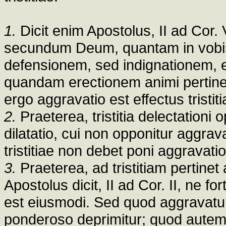
1.
Dicit enim Apostolus, II ad Cor. 
secundum Deum, quantam in vobis 
defensionem, sed indignationem, etc
quandam erectionem animi pertine
ergo aggravatio est effectus tristiti
2.
Praeterea, tristitia delectationi 
dilatatio, cui non opponitur aggrava
tristitiae non debet poni aggravatio
3.
Praeterea, ad tristitiam pertinet
Apostolus dicit, II ad Cor. II, ne fo
est eiusmodi. Sed quod aggravatu
ponderoso deprimitur; quod autem a