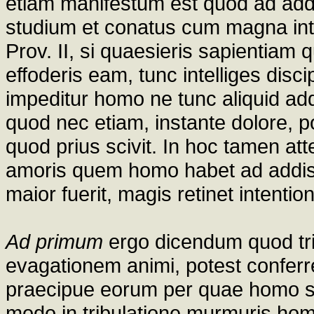
etiam manifestum est quod ad addi
studium et conatus cum magna inten
Prov. II, si quaesieris sapientiam
effoderis eam, tunc intelliges disci
impeditur homo ne tunc aliquid add
quod nec etiam, instante dolore, p
quod prius scivit. In hoc tamen at
amoris quem homo habet ad addis
maior fuerit, magis retinet intent
Ad primum
ergo dicendum quod tri
evagationem animi, potest conferr
praecipue eorum per quae homo sper
modo in tribulatione murmuris hom