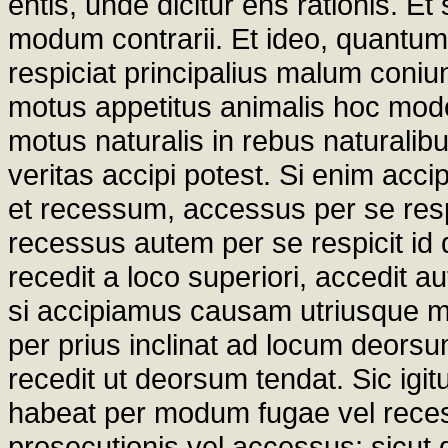
entis, unde dicitur ens rationis. Et
modum contrarii. Et ideo, quantum
respiciat principalius malum coni
motus appetitus animalis hoc modo
motus naturalis in rebus naturali
veritas accipi potest. Si enim ac
et recessum, accessus per se resp
recessus autem per se respicit id 
recedit a loco superiori, accedit a
si accipiamus causam utriusque mot
per prius inclinat ad locum deors
recedit ut deorsum tendat. Sic igitu
habeat per modum fugae vel rece
prosecutionis vel accessus; sicut 