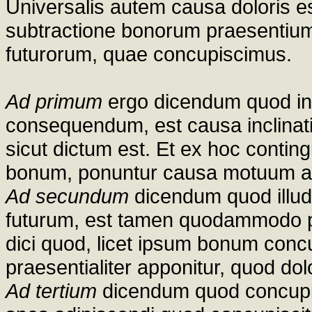
Universalis autem causa doloris 
subtractione bonorum praesentium
futurorum, quae concupiscimus.
Ad primum
ergo dicendum quod in
consequendum, est causa inclinat
sicut dictum est. Et ex hoc conting
bonum, ponuntur causa motuum app
Ad secundum
dicendum quod illud 
futurum, est tamen quodammodo pr
dici quod, licet ipsum bonum con
praesentialiter apponitur, quod do
Ad tertium
dicendum quod concupis