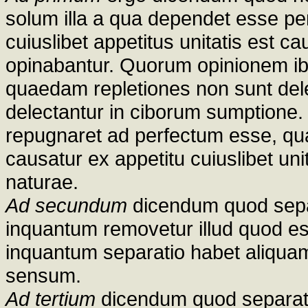
solum illa a qua dependet esse per
cuiuslibet appetitus unitatis est cau
opinabantur. Quorum opinionem ibi
quaedam repletiones non sunt delec
delectantur in ciborum sumptione. 
repugnaret ad perfectum esse, qu
causatur ex appetitu cuiuslibet unit
naturae.
Ad secundum
dicendum quod separ
inquantum removetur illud quod est 
inquantum separatio habet aliquam
sensum.
Ad tertium
dicendum quod separati