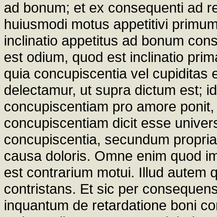
ad bonum; et ex consequenti ad r
huiusmodi motus appetitivi primum
inclinatio appetitus ad bonum c
est odium, quod est inclinatio pr
quia concupiscentia vel cupiditas
delectamur, ut supra dictum est; i
concupiscentiam pro amore ponit, 
concupiscentiam dicit esse univer
concupiscentia, secundum propria
causa doloris. Omne enim quod im
est contrarium motui. Illud autem 
contristans. Et sic per consequens 
inquantum de retardatione boni concu