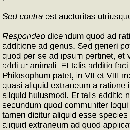
Sed contra
est auctoritas utriusqu
Respondeo
dicendum quod ad rati
additione ad genus. Sed generi pot
quod per se ad ipsum pertinet, et vi
additur animali. Et talis additio fac
Philosophum patet, in VII et VIII m
quasi aliquid extraneum a ratione i
aliquid huiusmodi. Et talis additio 
secundum quod communiter loquim
tamen dicitur aliquid esse species
aliquid extraneum ad quod applicat