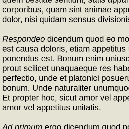
corporibus, quam sint animae appet
dolor, nisi quidam sensus divisioni
Respondeo
dicendum quod eo mod
est causa doloris, etiam appetitus 
ponendus est. Bonum enim uniuscui
prout scilicet unaquaeque res habet
perfectio, unde et platonici posue
bonum. Unde naturaliter unumquodq
Et propter hoc, sicut amor vel appe
amor vel appetitus unitatis.
Ad primum
ergo dicendum quod non