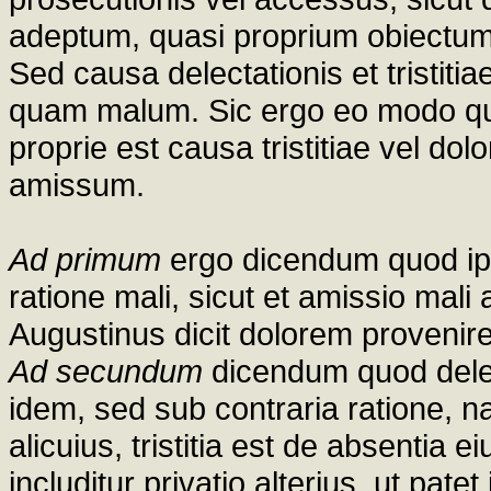
adeptum, quasi proprium obiectum, 
Sed causa delectationis et tristitia
quam malum. Sic ergo eo modo qu
proprie est causa tristitiae vel 
amissum.
Ad primum
ergo dicendum quod ip
ratione mali, sicut et amissio mali
Augustinus dicit dolorem proveni
Ad secundum
dicendum quod delect
idem, sed sub contraria ratione, n
alicuius, tristitia est de absentia
includitur privatio alterius, ut pate