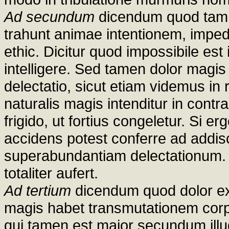
Ad secundum
dicendum quod tam 
trahunt animae intentionem, impedi
ethic. Dicitur quod impossibile est
intelligere. Sed tamen dolor magi
delectatio, sicut etiam videmus in 
naturalis magis intenditur in contr
frigido, ut fortius congeletur. Si er
accidens potest conferre ad addi
superabundantiam delectationum. S
totaliter aufert.
Ad tertium
dicendum quod dolor exte
magis habet transmutationem corp
qui tamen est maior secundum illu