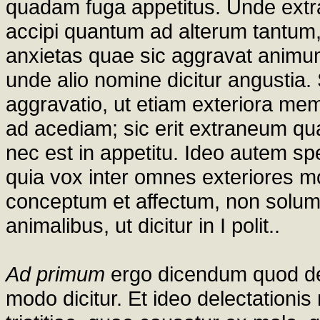
quadam fuga appetitus. Unde extran
accipi quantum ad alterum tantum, qu
anxietas quae sic aggravat animum
unde alio nomine dicitur angustia. 
aggravatio, ut etiam exteriora mem
ad acediam; sic erit extraneum qu
nec est in appetitu. Ideo autem sp
quia vox inter omnes exteriores m
conceptum et affectum, non solum i
animalibus, ut dicitur in I polit..
Ad primum
ergo dicendum quod de
modo dicitur. Et ideo delectationis