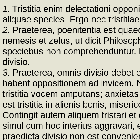
1.
Tristitia enim delectationi oppon
aliquae species. Ergo nec tristitia
2.
Praeterea, poenitentia est quaeda
nemesis et zelus, ut dicit Philosop
speciebus non comprehenduntur. Er
divisio.
3.
Praeterea, omnis divisio debet 
habent oppositionem ad invicem.
tristitia vocem amputans; anxietas 
est tristitia in alienis bonis; miseri
Contingit autem aliquem tristari et 
simul cum hoc interius aggravari, 
praedicta divisio non est convenie