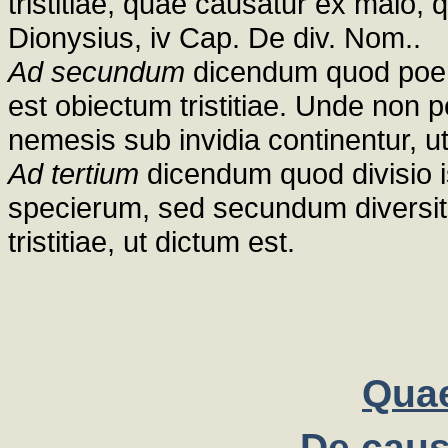
tristitiae, quae causatur ex malo, q
Dionysius, iv Cap. De div. Nom..
Ad secundum
dicendum quod poeni
est obiectum tristitiae. Unde non p
nemesis sub invidia continentur, ut 
Ad tertium
dicendum quod divisio 
specierum, sed secundum diversit
tristitiae, ut dictum est.
Quae
De causi