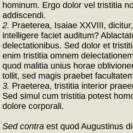
hominum. Ergo dolor vel tristitia n
addiscendi.
2.
Praeterea, Isaiae XXVIII, dicitu
intelligere faciet auditum? Ablacta
delectationibus. Sed dolor et tristi
enim tristitia omnem delectationem, u
quod malitia unius horae oblivion
tollit, sed magis praebet facultate
3.
Praeterea, tristitia interior prae
Sed simul cum tristitia potest ho
dolore corporali.
Sed contra
est quod Augustinus dic