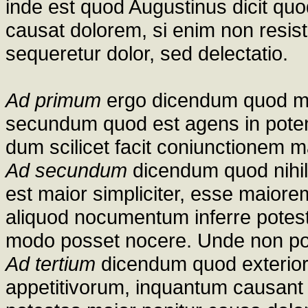
inde est quod Augustinus dicit quod
causat dolorem, si enim non resis
sequeretur dolor, sed delectatio.
Ad primum
ergo dicendum quod ma
secundum quod est agens in poten
dum scilicet facit coniunctionem ma
Ad secundum
dicendum quod nihi
est maior simpliciter, esse maior
aliquod nocumentum inferre potest
modo posset nocere. Unde non pos
Ad tertium
dicendum quod exterio
appetitivorum, inquantum causant