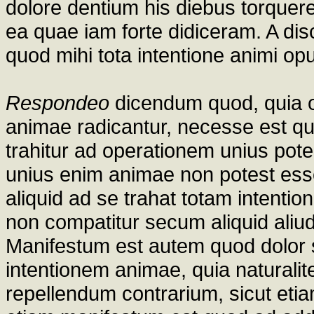
dolore dentium his diebus torquer
ea quae iam forte didiceram. A di
quod mihi tota intentione animi opu
Respondeo
dicendum quod, quia 
animae radicantur, necesse est q
trahitur ad operationem unius poten
unius enim animae non potest esse 
aliquid ad se trahat totam intent
non compatitur secum aliquid ali
Manifestum est autem quod dolor s
intentionem animae, quia naturalit
repellendum contrarium, sicut etiam