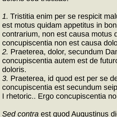
1.
Tristitia enim per se respicit m
est motus quidam appetitus in bo
contrarium, non est causa motus qu
concupiscentia non est causa dolo
2.
Praeterea, dolor, secundum Da
concupiscentia autem est de futur
doloris.
3.
Praeterea, id quod est per se de
concupiscentia est secundum seipsa
I rhetoric.. Ergo concupiscentia non
Sed contra
est quod Augustinus dic