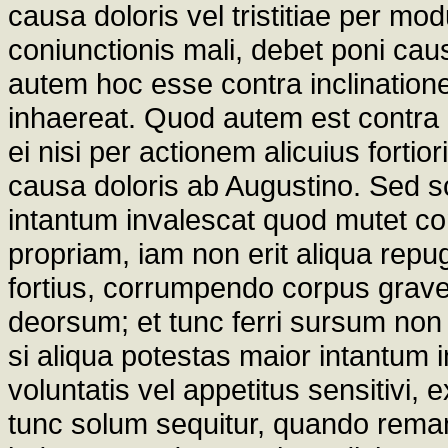
causa doloris vel tristitiae per mo
coniunctionis mali, debet poni caus
autem hoc esse contra inclinatione
inhaereat. Quod autem est contra 
ei nisi per actionem alicuius fortio
causa doloris ab Augustino. Sed sc
intantum invalescat quod mutet con
propriam, iam non erit aliqua repu
fortius, corrumpendo corpus grave,
deorsum; et tunc ferri sursum non e
si aliqua potestas maior intantum 
voluntatis vel appetitus sensitivi, e
tunc solum sequitur, quando remane