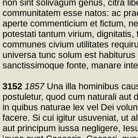
non sint solivagum genus, citra l
communitatem esse natos: ac prae
aperte commenticium et fictum, ne
potestati tantum virium, dignitatis,
communes civium utilitates requir
universa tunc solum est habiturus 
sanctissimoque fonte, manare intelli
3152
1857
Una illa hominibus causa
postuletur, quod cum naturali aut 
in quibus naturae lex vel Dei volun
facere. Si cui igitur usuveniat, ut 
aut principum iussa negligere, Ies