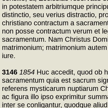
in potestatem arbitriumque princip
distinctio, seu verius distractio, p
christiano contractum a sacrament
non posse contractum verum et leg
sacramentum. Nam Christus Dominu
matrimonium; matrimonium autem es
iure.
3146
1854
Huc accedit, quod ob 
sacramentum quia est sacrum sign
referens mysticarum nuptiarum Ch
ac figura illo ipso exprimitur summ
inter se conligantur, quodque aliud