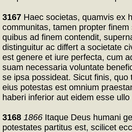
3167
Haec societas, quamvis ex ho
communitas, tamen propter finem s
quibus ad finem contendit, supernat
distinguitur ac differt a societate c
est genere et iure perfecta, cum
suam necessaria voluntate benefici
se ipsa possideat. Sicut finis, quo 
eius potestas est omnium praestant
haberi inferior aut eidem esse ull
3168
1866
Itaque Deus humani gen
potestates partitus est, scilicet e