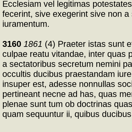
Ecclesiam vel legitimas potestates
fecerint, sive exegerint sive non a
iuramentum.
3160
1861
(4) Praeter istas sunt e
culpae reatu vitandae, inter quas
a sectatoribus secretum nemini
occultis ducibus praestandam iur
insuper est, adesse nonnullas socie
pertineant necne ad has, quas me
plenae sunt tum ob doctrinas quas 
quam sequuntur ii, quibus ducibus 