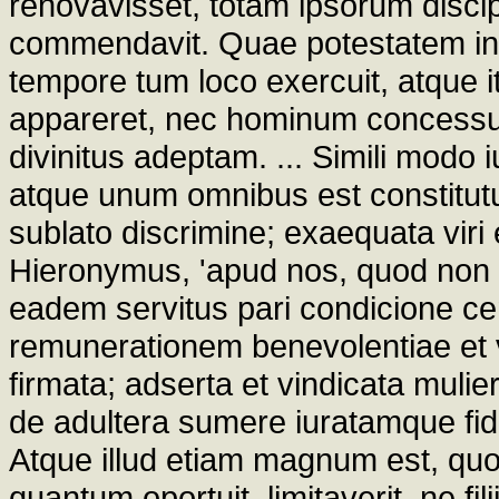
renovavisset, totam ipsorum discip
commendavit. Quae potestatem in
tempore tum loco exercuit, atque it
appareret, nec hominum concessu 
divinitus adeptam. ... Simili modo
atque unum omnibus est constitutu
sublato discrimine; exaequata viri e
Hieronymus, 'apud nos, quod non lic
eadem servitus pari condicione cen
remunerationem benevolentiae et vi
firmata; adserta et vindicata mulie
de adultera sumere iuratamque fid
Atque illud etiam magnum est, quo
quantum oportuit, limitaverit, ne fil