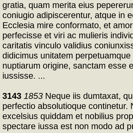
gratia, quam merita eius pepererunt
coniugio adipiscerentur, atque in 
Ecclesia mire conformato, et amo
perfecisse et viri ac mulieris ind
caritatis vinculo validius coniunxiss
didicimus unitatem perpetuamque f
nuptiarum origine, sanctam esse e
iussisse. ...
3143
1853
Neque iis dumtaxat, qu
perfectio absolutioque continetur.
excelsius quiddam et nobilius pro
spectare iussa est non modo ad