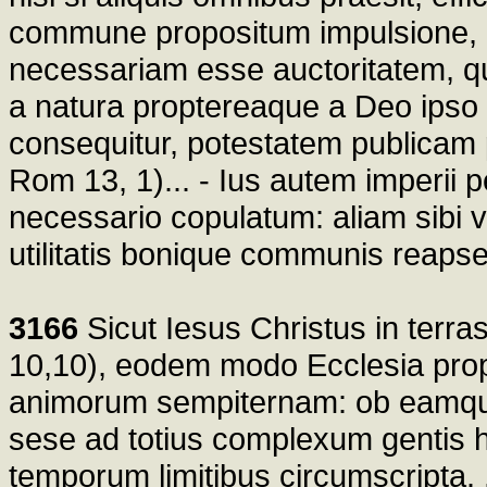
commune propositum impulsione, ef
necessariam esse auctoritatem, qu
a natura proptereaque a Deo ipso o
consequitur, potestatem publicam 
Rom 13, 1)... - Ius autem imperii 
necessario copulatum: aliam sibi 
utilitatis bonique communis reapse
3166
Sicut Iesus Christus in terras
10,10), eodem modo Ecclesia pro
animorum sempiternam: ob eamque r
sese ad totius complexum gentis 
temporum limitibus circumscripta. .