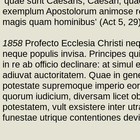
'quae sunt Caesaris, Caesari, quae
exemplum Apostolorum animose r
magis quam hominibus' (Act 5, 29).
1858
Profecto Ecclesia Christi ne
neque populis invisa. Principes qu
in re ab officio declinare: at simu
adiuvat auctoritatem. Quae in gene
potestate supremoque imperio eoru
quorum iudicium, diversam licet o
potestatem, vult exsistere inter u
funestae utrique contentiones devi