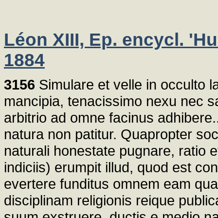
Léon XIII, Ep. encycl. '
1884
3156
Simulare et velle in occulto 
mancipia, tenacissimo nexu nec sa
arbitrio ad omne facinus adhibere
natura non patitur. Quapropter soc
naturali honestate pugnare, ratio et
indiciis) erumpit illud, quod est co
evertere funditus omnem eam quam 
disciplinam religionis reique publ
suum exstruere, ductis e medio na