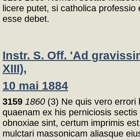
licere putet, si catholica professio
esse debet.
Instr. S. Off. 'Ad gravis
XIII),
10 mai 1884
3159
1860
(3) Ne quis vero errori 
quaenam ex his perniciosis sectis
obnoxiae sint, certum imprimis es
mulctari massonicam aliasque eius