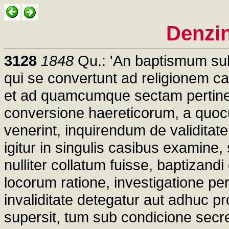
Denzi
3128
1848
Qu.: 'An baptismum sub 
qui se convertunt ad religionem c
et ad quamcumque sectam pertinea
conversione haereticorum, a quo
venerint, inquirendum de validitate
igitur in singulis casibus examine,
nulliter collatum fuisse, baptizand
locorum ratione, investigatione pera
invaliditate detegatur aut adhuc pr
supersit, tum sub condicione secre