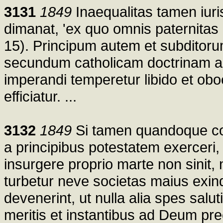
3131
1849
Inaequalitas tamen iuri
dimanat, 'ex quo omnis paternitas i
15). Principum autem et subditorum 
secundum catholicam doctrinam ac 
imperandi temperetur libido et oboed
efficiatur. ...
3132
1849
Si tamen quandoque co
a principibus potestatem exerceri,
insurgere proprio marte non sinit, 
turbetur neve societas maius exi
devenerint, ut nulla alia spes salut
meritis et instantibus ad Deum p