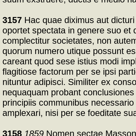
3157
Hac quae diximus aut dicturi
oportet spectata in genere suo et
complectitur societates, non autem
quorum numero utique possunt ess
careant quod sese istius modi impl
flagitiose factorum per se ipsi part
nituntur adipisci. Similiter ex cons
nequaquam probant conclusiones
principiis communibus necessari
amplexari, nisi per se foeditate sua
3158
1859
Nomen sectae Massonu