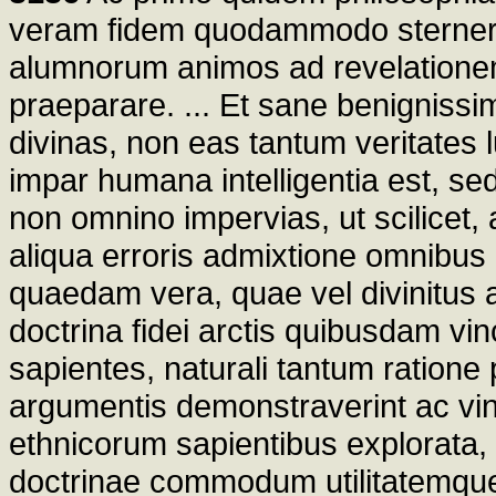
veram fidem quodammodo sternere
alumnorum animos ad revelatione
praeparare. ... Et sane benignissi
divinas, non eas tantum veritates l
impar humana intelligentia est, sed
non omnino impervias, ut scilicet, 
aliqua erroris admixtione omnibus 
quaedam vera, quae vel divinitus
doctrina fidei arctis quibusdam vinc
sapientes, naturali tantum ratione
argumentis demonstraverint ac vind
ethnicorum sapientibus explorata,
doctrinae commodum utilitatemque 