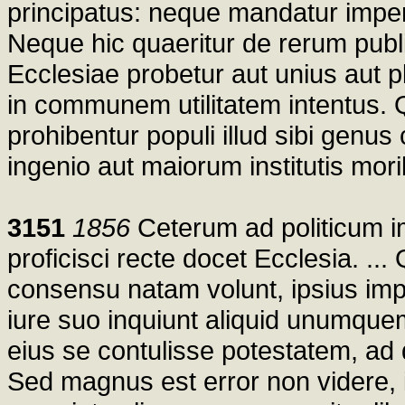
principatus: neque mandatur imperi
Neque hic quaeritur de rerum publ
Ecclesiae probetur aut unius aut pl
in communem utilitatem intentus. 
prohibentur populi illud sibi genu
ingenio aut maiorum institutis mo
3151
1856
Ceterum ad politicum im
proficisci recte docet Ecclesia. ..
consensu natam volunt, ipsius imp
iure suo inquiunt aliquid unumque
eius se contulisse potestatem, ad
Sed magnus est error non videre,