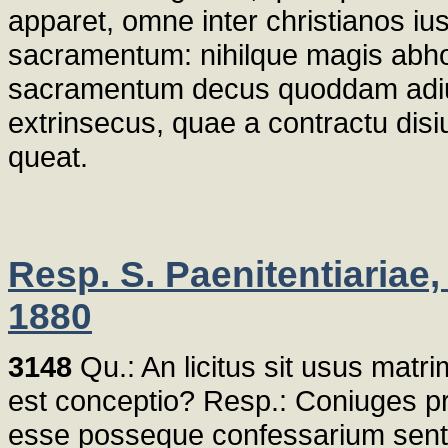
apparet, omne inter christianos iu
sacramentum: nihilque magis abho
sacramentum decus quoddam adiun
extrinsecus, quae a contractu disi
queat.
Resp. S. Paenitentiariae, 
1880
3148
Qu.: An licitus sit usus matrimo
est conceptio? Resp.: Coniuges p
esse posseque confessarium senten