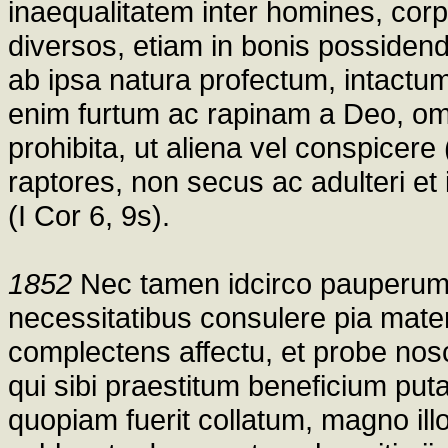
inaequalitatem inter homines, corpo
diversos, etiam in bonis possidendi
ab ipsa natura profectum, intactum 
enim furtum ac rapinam a Deo, omni
prohibita, ut aliena vel conspicere
raptores, non secus ac adulteri et 
(I Cor 6, 9s).
1852
Nec tamen idcirco pauperum 
necessitatibus consulere pia mater
complectens affectu, et probe nos
qui sibi praestitum beneficium pu
quopiam fuerit collatum, magno ill