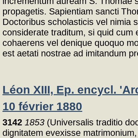
incrementum auream S. Thomae sap
propagetis. Sapientiam sancti Tho
Doctoribus scholasticis vel nimia 
considerate traditum, si quid cum e
cohaerens vel denique quoquo mod
est aetati nostrae ad imitandum pr
Léon XIII, Ep. encycl. 'A
10 février 1880
3142
1853
(Universalis traditio 
dignitatem evexisse matrimonium, 