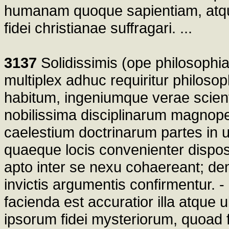
humanam quoque sapientiam, atqu
fidei christianae suffragari. ...
3137
Solidissimis (ope philosophia
multiplex adhuc requiritur philoso
habitum, ingeniumque verae scient
nobilissima disciplinarum magnope
caelestium doctrinarum partes in u
quaeque locis convenienter disposit
apto inter se nexu cohaereant; de
invictis argumentis confirmentur. 
facienda est accuratior illa atque 
ipsorum fidei mysteriorum, quoad fie