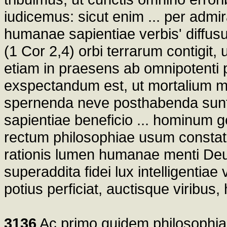
iudicemus: sicut enim ... per admir
humanae sapientiae verbis' diffusum
(1 Cor 2,4) orbi terrarum contigit, u
etiam in praesens ab omnipotenti p
exspectandum est, ut mortalium me
spernenda neve posthabenda sunt 
sapientiae beneficio ... hominum g
rectum philosophiae usum constat
rationis lumen humanae menti Deus
superaddita fidei lux intelligentiae
potius perficiat, auctisque viribus
3136
Ac primo quidem philosophia, s