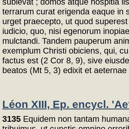
sublevat ; domos atque hospitia ii
terrarum curat erigenda eaque in s
urget praecepto, ut quod superest 
iudicio, quo, nisi egenorum inopiae
mulctandi. Tandem pauperum animo
exemplum Christi obiciens, qui, c
factus est (2 Cor 8, 9), sive eiu
beatos (Mt 5, 3) edixit et aeternae
Léon XIII, Ep. encycl. 'Ae
3135
Equidem non tantam humanae
tribuimus, ut cunctis omnino error