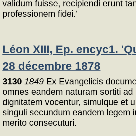
validum fuisse, recipiendi erunt 
professionem fidei.'
Léon XIII, Ep. encyc1. 'Q
28 décembre 1878
3130
1849
Ex Evangelicis documen
omnes eandem naturam sortiti ad 
dignitatem vocentur, simulque et 
singuli secundum eandem legem i
merito consecuturi.