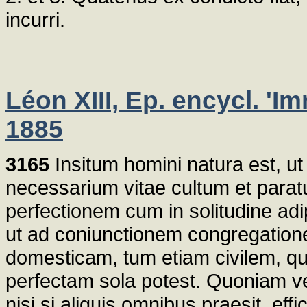
incurri.
Léon XIII, Ep. encycl. 'I
1885
3165
Insitum homini natura est, ut i
necessarium vitae cultum et parat
perfectionem cum in solitudine adip
ut ad coniunctionem congregati
domesticam, tum etiam civilem, qu
perfectam sola potest. Quoniam ve
nisi si aliquis omnibus praesit, ef