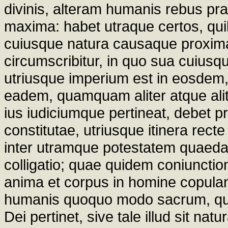
divinis, alteram humanis rebus pr
maxima: habet utraque certos, qui
cuiusque natura causaque proxima d
circumscribitur, in quo sua cuiusqu
utriusque imperium est in eosdem,
eadem, quamquam aliter atque ali
ius iudiciumque pertineat, debet 
constitutae, utriusque itinera rect
inter utramque potestatem quaeda
colligatio; quae quidem coniuncti
anima et corpus in homine copulantu
humanis quoquo modo sacrum, qu
Dei pertinet, sive tale illud sit natu