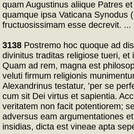
quam Augustinus aliique Patres et
quamque ipsa Vaticana Synodus (Co
fructuosissimam esse decrevit. ...
3138
Postremo hoc quoque ad disci
divinitus traditas religiose tueri, 
Quam ad rem, magna est philosoph
veluti firmum religionis muniment
Alexandrinus testatur, 'per se perfe
cum sit Dei virtus et sapientia. 
veritatem non facit potentiorem; s
adversus eam argumentationes et 
insidias, dicta est vineae apta sepes