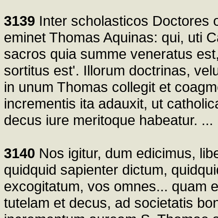
3139
Inter scholasticos Doctores 
eminet Thomas Aquinas: qui, uti C
sacros quia summe veneratus est
sortitus est'. Illorum doctrinas, 
in unum Thomas collegit et coagme
incrementis ita adauxit, ut catholi
decus iure meritoque habeatur. ...
3140
Nos igitur, dum edicimus, li
quidquid sapienter dictum, quidquid
excogitatum, vos omnes... quam en
tutelam et decus, ad societatis b