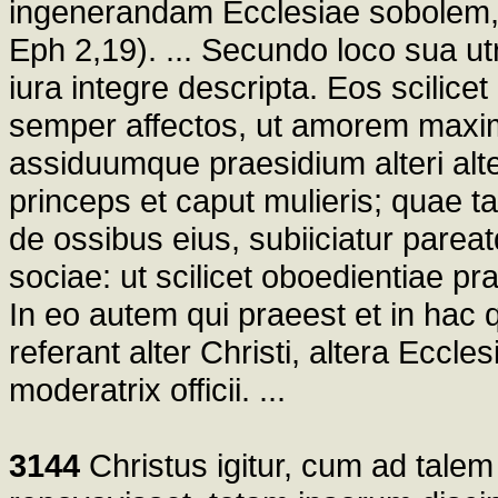
ingenerandam Ecclesiae sobolem, 
Eph 2,19). ... Secundo loco sua utr
iura integre descripta. Eos scilic
semper affectos, ut amorem maxim
assiduumque praesidium alteri alter
princeps et caput mulieris; quae ta
de ossibus eius, subiiciatur parea
sociae: ut scilicet oboedientiae pr
In eo autem qui praeest et in hac
referant alter Christi, altera Eccle
moderatrix officii. ...
3144
Christus igitur, cum ad tale