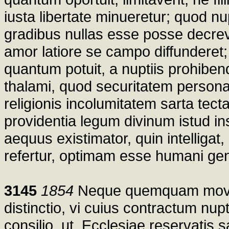
iusta libertate minueretur; quod nup
gradibus nullas esse posse decrev
amor latiore se campo diffunderet
quantum potuit, a nuptiis prohibe
thalami, quod securitatem person
religionis incolumitatem sarta tect
providentia legum divinum istud in
aequus existimator, quin intelligat
refertur, optimam esse humani gen
3145
1854
Neque quemquam moveat 
distinctio, vi cuius contractum nu
consilio, ut, Ecclesiae reservatis 