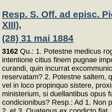
Resp. S. Off. ad episc. P
XIII),
(28) 31 mai 1884
3162
Qu.: 1. Potestne medicus rog
intentione citius finem pugnae impo
curandi, quin incurrat excommunic
reservatam? 2. Potestne saltem, qu
vel in loco propinquo sistere, p
ministerium, si duellantibus opus f
condicionibus? Resp.: Ad 1. Non 
2. et 3. Quatenus ex condicto fia