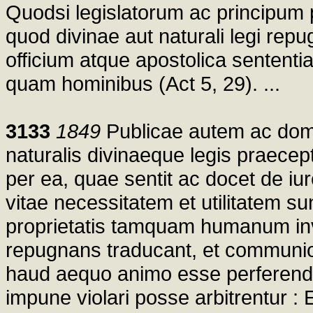
Quodsi legislatorum ac principum pl
quod divinae aut naturali legi repug
officium atque apostolica senten
quam hominibus (Act 5, 29). ...
3133
1849
Publicae autem ac domest
naturalis divinaeque legis praecept
per ea, quae sentit ac docet de iu
vitae necessitatem et utilitatem s
proprietatis tamquam humanum inv
repugnans traducant, et communi
haud aequo animo esse perferenda
impune violari posse arbitrentur : E