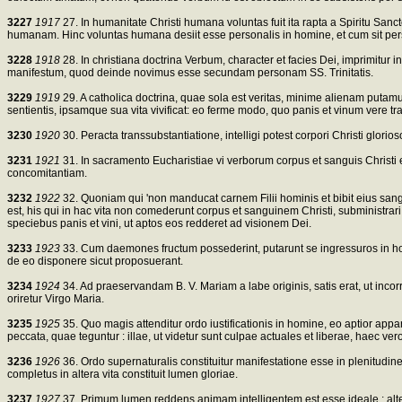
3227
1917
27. In humanitate Christi humana voluntas fuit ita rapta a Spiritu Sanct
humanam. Hinc voluntas humana desiit esse personalis in homine, et cum sit perso
3228
1918
28. In christiana doctrina Verbum, character et facies Dei, imprimitur 
manifestum, quod deinde novimus esse secundam personam SS. Trinitatis.
3229
1919
29. A catholica doctrina, quae sola est veritas, minime alienam putamus
sentientis, ipsamque sua vita vivificat: eo ferme modo, quo panis et vinum vere tr
3230
1920
30. Peracta transsubstantiatione, intelligi potest corpori Christi glor
3231
1921
31. In sacramento Eucharistiae vi verborum corpus et sanguis Christi es
concomitantiam.
3232
1922
32. Quoniam qui 'non manducat carnem Filii hominis et bibit eius sang
est, his qui in hac vita non comederunt corpus et sanguinem Christi, subministrar
speciebus panis et vini, ut aptos eos redderet ad visionem Dei.
3233
1923
33. Cum daemones fructum possederint, putarunt se ingressuros in homin
de eo disponere sicut proposuerant.
3234
1924
34. Ad praeservandam B. V. Mariam a labe originis, satis erat, ut i
oriretur Virgo Maria.
3235
1925
35. Quo magis attenditur ordo iustificationis in homine, eo aptior appa
peccata, quae teguntur : illae, ut videtur sunt culpae actuales et liberae, haec
3236
1926
36. Ordo supernaturalis constituitur manifestatione esse in plenitudine 
completus in altera vita constituit lumen gloriae.
3237
1927
37. Primum lumen reddens animam intelligentem est esse ideale ; alt