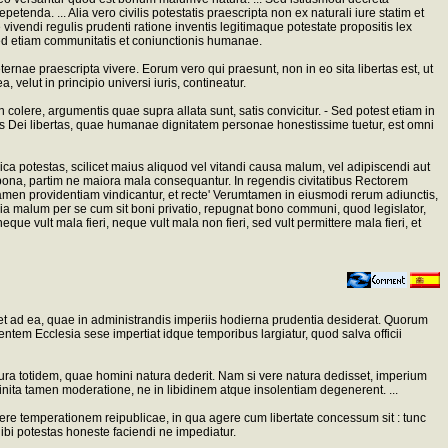
nda. ... Alia vero civilis potestatis praescripta non ex naturali iure statim et
vivendi regulis prudenti ratione inventis legitimaque potestate propositis lex
sed etiam communitatis et coniunctionis humanae.
ternae praescripta vivere. Eorum vero qui praesunt, non in eo sita libertas est, ut
elut in principio universi iuris, contineatur.
 colere, argumentis quae supra allata sunt, satis convicitur. - Sed potest etiam in
iliis Dei libertas, quae humanae dignitatem personae honestissime tuetur, est omni
ca potestas, scilicet maius aliquod vel vitandi causa malum, vel adipiscendi aut
bona, partim ne maiora mala consequantur. In regendis civitatibus Rectorem
amen providentiam vindicantur, et recte' Verumtamen in eiusmodi rerum adiunctis,
ia malum per se cum sit boni privatio, repugnat bono communi, quod legislator,
 vult mala fieri, neque vult mala non fieri, sed vult permittere mala fieri, et
det ad ea, quae in administrandis imperiis hodierna prudentia desiderat. Quorum
entem Ecclesia sese impertiat idque temporibus largiatur, quod salva officii
iura totidem, quae homini natura dederit. Nam si vere natura dedisset, imperium
definita tamen moderatione, ne in libidinem atque insolentiam degenerent. ...
rere temperationem reipublicae, in qua agere cum libertate concessum sit : tunc
, ibi potestas honeste faciendi ne impediatur.