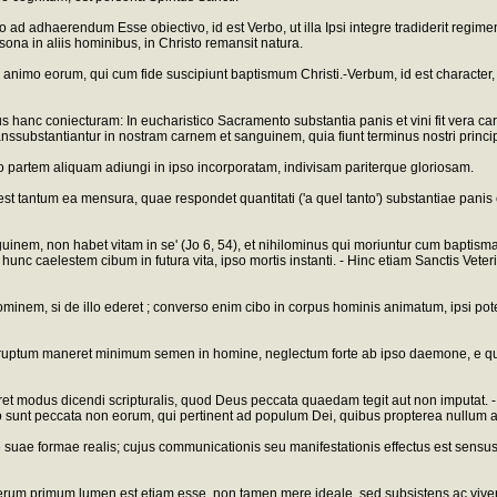
o ad adhaerendum Esse obiectivo, id est Verbo, ut illa Ipsi integre tradiderit regim
na in aliis hominibus, in Christo remansit natura.
in animo eorum, qui cum fide suscipiunt baptismum Christi.-Verbum, id est character, 
 hanc coniecturam: In eucharistico Sacramento substantia panis et vini fit vera car
anssubstantiantur in nostram carnem et sanguinem, quia fiunt terminus nostri principi
ioso partem aliquam adiungi in ipso incorporatam, indivisam pariterque gloriosam.
t tantum ea mensura, quae respondet quantitati ('a quel tanto') substantiae panis et 
uinem, non habet vitam in se' (Jo 6, 54), et nihilominus qui moriuntur cum baptis
i hunc caelestem cibum in futura vita, ipso mortis instanti. - Hinc etiam Sanctis V
em, si de illo ederet ; converso enim cibo in corpus hominis animatum, ipsi poteran
ncorruptum maneret minimum semen in homine, neglectum forte ab ipso daemone, e q
ret modus dicendi scripturalis, quod Deus peccata quaedam tegit aut non imputat. - I
 vero sunt peccata non eorum, qui pertinent ad populum Dei, quibus propterea nullum
suae formae realis; cujus communicationis seu manifestationis effectus est sensus ('s
erum primum lumen est etiam esse, non tamen mere ideale, sed subsistens ac viven