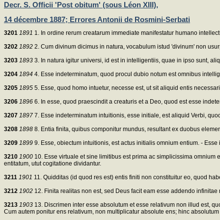
Decr. S. Officii 'Post obitum' (sous Léon XIII),
14 décembre 1887; Errores Antonii de Rosmini-Serbati
3201
1891
1. In ordine rerum creatarum immediate manifestatur humano intellectu
3202
1892
2. Cum divinum dicimus in natura, vocabulum istud 'divinum' non usur
3203
1893
3. In natura igitur universi, id est in intelligentiis, quae in ipso sunt, 
3204
1894
4. Esse indeterminatum, quod procul dubio notum est omnibus intelligen
3205
1895
5. Esse, quod homo intuetur, necesse est, ut sit aliquid entis necessar
3206
1896
6. In esse, quod praescindit a creaturis et a Deo, quod est esse inde
3207
1897
7. Esse indeterminatum intuitionis, esse initiale, est aliquid Verbi, q
3208
1898
8. Entia finita, quibus componitur mundus, resultant ex duobus elementis,
3209
1899
9. Esse, obiectum intuitionis, est actus initialis omnium entium. - Esse 
3210
1900
10. Esse virtuale et sine limitibus est prima ac simplicissima omnium e
entitatum, utut cogitatione dividantur.
3211
1901
11. Quidditas (id quod res est) entis finiti non constituitur eo, quod habet p
3212
1902
12. Finita realitas non est, sed Deus facit eam esse addendo infinitae re
3213
1903
13. Discrimen inter esse absolutum et esse relativum non illud est, qu
Cum autem ponitur ens relativum, non multiplicatur absolute ens; hinc absolutum 