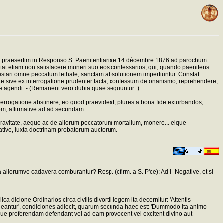
 re praesertim in Responso S. Paenitentiariae 14 décembre 1876 ad parochum
onstat etiam non satisfacere muneri suo eos confessarios, qui, quando paenitens
testari omne peccatum lethale, sanctam absolutionem impertiuntur. Constat
nte sive ex interrogatione prudenter facta, confessum de onanismo, reprehendere,
tice agendi. - (Remanent vero dubia quae sequuntur: )
terrogatione abstinere, eo quod praevideat, plures a bona fide exturbandos,
em; affirmative ad ad secundam.
gravitate, aeque ac de aliorum peccatorum mortalium, monere... eique
mative, iuxta doctrinam probatorum auctorum.
aliorumve cadavera comburantur? Resp. (cfirm. a S. P'ce): Ad I- Negative, et si
a dicione Ordinarios circa civilis divortii legem ita decernitur: 'Attentis
 teneantur', condiciones adiecit, quarum secunda haec est: 'Dummodo ita animo
que proferendam defendant vel ad eam provocent vel excitent divino aut