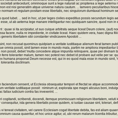
etati antecedunt, omninoque sunt a lege naturali ac propterea a lege aeterna repete
on est nisi generatim atque universe natura cautum. ... Iamvero peculiaribus hisce 
i lege normam et regulam positam esse libertatis, nec singulorum dumtaxat hominum 
s quod lubet. ... sed in hoc, ut per leges civiles expeditius possis secundum legis ae
se, ut ab aeterna lege manare intelligantur nec quidquam sancire, quod non in ea, v
: quae si ita accipiatur, ut suo cuique arbitratu aeque liceat Deum colere, (aut) non
iussa facere, nulla re impediente, in civitate liceat. Haec quidem vera, haec digna f
neris libertatem sibi constanter vindicavere Apostoli ...
sint, non recusat quominus quidpiam a veritate iustitiaque alienum ferat tamen publi
que omnia possit, sinit tamen esse in mundo mala, partim ne ampliora impediantur 
m non possit, debet 'multa concedere atque impunita relinquere, quae per divinam t
ferre toleranter malum, tamen nec potest nec debet id probare aut velle per se: qu
ex humana proponat Deum necesse est, qui in eo quod mala esse in mundo sinit, 'neque
tolerantia doctrinam.
tamen faciendum censent, ut Ecclesia obsequatur tempori et flectat se atque accommo
m veritate iustitiaque possit : nimirum ut, explorata spe magni alicuius boni, indulg
fallax iudicium contra fas invexerint. ...
ri cogitandi, scribendi, docendi, itemque promiscuam religionum libertatem, veluti 
r consequitur, ista genera libertatis posse quidem, si iustae causae sint, tolerari, 
 teneat civitatem, vel carere Ecclesiam cogat libertate debita, fas est aliam quae
omnium causa quaeritur, et hoc unice agitur, ut, ubi rerum malarum licentia tribuitur