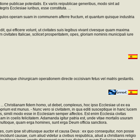
ione publicae potestatis. Ex variis reipublicae generibus, modo sint ad
ris Ecclesiae iuribus, esse constituta. ...
ingulos operam suam in communem afferre fructum, et quantum quisque industria
t, qui efficere volunt, ut civitates suis legibus vivant civesque quam maxima
vitates Italicae, scilicet prosperitatem, opes, gloriam nominis municipali iure
quamcumque chirurgicam operationem directe occisivam fetus vel matris gestantis.
 ... Christianam fidem homo, ut debet, complexus, hoc ipso Ecclesiae ut ex ea
prium est munus. - Nunc vero si civitatem, in qua editi susceptique in hanc lucem
, simili modo esse in Ecclesiam semper affectos. Est enim Ecclesia civitas
 in coelis felicitatem. Adamanda igitur patria est, unde vitae mortalis usuram
multoque, quam erga homines, sunt erga Deum officia sanctiora.
es, cum ipse sit utriusque auctor et causa Deus : ex quo consequitur, non posse
cidunt causae, cum aliud videtur a civibus respublica, aliud a christianis religio
reipublicae leges aperte discrepent cum iure divino, si quam Ecclesiae imponant