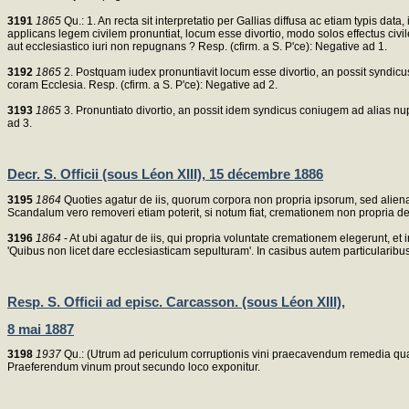
3191
1865
Qu.: 1. An recta sit interpretatio per Gallias diffusa ac etiam typis dat
applicans legem civilem pronuntiat, locum esse divortio, modo solos effectus civil
aut ecclesiastico iuri non repugnans ? Resp. (cfirm. a S. P'ce): Negative ad 1.
3192
1865
2. Postquam iudex pronuntiavit locum esse divortio, an possit syndicus
coram Ecclesia. Resp. (cfirm. a S. P'ce): Negative ad 2.
3193
1865
3. Pronuntiato divortio, an possit idem syndicus coniugem ad alias nupt
ad 3.
Decr. S. Officii (sous Léon XIII), 15 décembre 1886
3195
1864
Quoties agatur de iis, quorum corpora non propria ipsorum, sed aliena
Scandalum vero removeri etiam poterit, si notum fiat, cremationem non propria def
3196
1864
- At ubi agatur de iis, qui propria voluntate cremationem elegerunt, e
'Quibus non licet dare ecclesiasticam sepulturam'. In casibus autem particularibus, 
Resp. S. Officii ad episc. Carcasson. (sous Léon XIII),
8 mai 1887
3198
1937
Qu.: (Utrum ad periculum corruptionis vini praecavendum remedia quae s
Praeferendum vinum prout secundo loco exponitur.