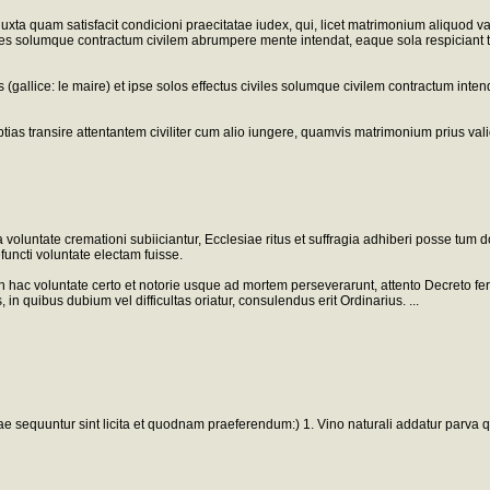
a, iuxta quam satisfacit condicioni praecitatae iudex, qui, licet matrimonium aliquod 
es solumque contractum civilem abrumpere mente intendat, eaque sola respiciant termi
 (gallice: le maire) et ipse solos effectus civiles solumque civilem contractum int
ias transire attentantem civiliter cum alio iungere, quamvis matrimonium prius vali
 voluntate cremationi subiiciantur, Ecclesiae ritus et suffragia adhiberi posse tu
uncti voluntate electam fuisse.
t in hac voluntate certo et notorie usque ad mortem perseverarunt, attento Decreto 
in quibus dubium vel difficultas oriatur, consulendus erit Ordinarius. ...
equuntur sint licita et quodnam praeferendum:) 1. Vino naturali addatur parva quan