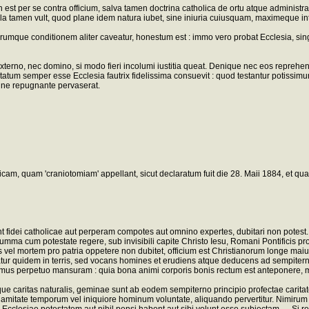
t per se contra officium, salva tamen doctrina catholica de ortu atque administrat
a tamen vult, quod plane idem natura iubet, sine iniuria cuiusquam, maximeque integ
rumque conditionem aliter caveatur, honestum est : immo vero probat Ecclesia, s
rno, nec domino, si modo fieri incolumi iustitia queat. Denique nec eos reprehendi
m semper esse Ecclesia fautrix fidelissima consuevit : quod testantur potissimum ci
mine repugnante pervaserat.
gicam, quam 'craniotomiam' appellant, sicut declaratum fuit die 28. Maii 1884, et 
nt fidei catholicae aut perperam compotes aut omnino expertes, dubitari non potest.
mma cum potestate regere, sub invisibili capite Christo Iesu, Romani Pontificis pro
 vel mortem pro patria oppetere non dubitet, officium est Christianorum longe maius
tur quidem in terris, sed vocans homines et erudiens atque deducens ad sempiternam
emus perpetuo mansuram : quia bona animi corporis bonis rectum est anteponere, 
ue caritas naturalis, geminae sunt ab eodem sempiterno principio profectae caritat
lamitate temporum vel iniquiore hominum voluntate, aliquando pervertitur. Nimirum in
cclesiae potestatem aut nihil pensi habent aut sibi volunt esse subiectam. ... Si 