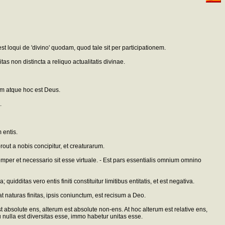
loqui de 'divino' quodam, quod tale sit per participationem.
itas non distincta a reliquo actualitatis divinae.
ium atque hoc est Deus.
.
 entis.
prout a nobis concipitur, et creaturarum.
semper et necessario sit esse virtuale. - Est pars essentialis omnium omnino
; quidditas vero entis finiti constituitur limitibus entitatis, et est negativa.
uat naturas finitas, ipsis coniunctum, est recisum a Deo.
 absolute ens, alterum est absolute non-ens. At hoc alterum est relative ens,
nulla est diversitas esse, immo habetur unitas esse.