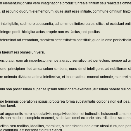
ium elementum; divina vero imaginatione producitur reale finitum seu realitates om
, id est unio duorum elementorum: quae sunt esse initiale, commune omnium finitorum 
elligibile, sed mere ut essentia, ad terminos finitos reales, efficit, ut exsistant entia 
egre ponit: hic igitur actus proprie non est factus, sed positus.
 se determinat ad creandum, moralem necessitatem constituit, quae in ente perfecti
ae fuerunt res omnes universi.
concipiatur, eam ab imperfecto, nempe a gradu sensitivo, ad perfectum, nempe ad g
nione, principium illud antea solum sentiens, nunc simul intelligens, ad nobiliorem s
rpore animato dividatur anima intellectiva, et ipsum adhuc maneat animale; maneret
; cum non possit ullam super se ipsam reflexionem exercere, aut ullam habere sui co
ior terminus operationis ipsius: propterea forma substantialis corporis non est ipsa
tum fuerit.
ari argumentis mere speculativis, negativis quidem et indirectis, huiusmodi tamen, ut
ionis non modo in completa maneret, sed etiam omni ex parte absurditatibus scatens 
itas, seu realitas, idealitas, moralitas, si transferanlur ad esse absolutum, non po
 cognitum, est persona Spiritus Sancti.