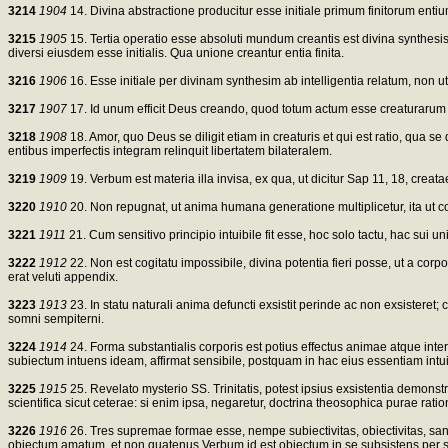
3214
1904
14. Divina abstractione producitur esse initiale primum finitorum ent
3215
1905
15. Tertia operatio esse absoluti mundum creantis est divina synthesis
diversi eiusdem esse initialis. Qua unione creantur entia finita.
3216
1906
16. Esse initiale per divinam synthesim ab intelligentia relatum, non ut int
3217
1907
17. Id unum efficit Deus creando, quod totum actum esse creaturarum int
3218
1908
18. Amor, quo Deus se diligit etiam in creaturis et qui est ratio, qua
entibus imperfectis integram relinquit libertatem bilateralem.
3219
1909
19. Verbum est materia illa invisa, ex qua, ut dicitur Sap 11, 18, creat
3220
1910
20. Non repugnat, ut anima humana generatione multiplicetur, ita ut 
3221
1911
21. Cum sensitivo principio intuibile fit esse, hoc solo tactu, hac sui u
3222
1912
22. Non est cogitatu impossibile, divina potentia fieri posse, ut a co
erat veluti appendix.
3223
1913
23. In statu naturali anima defuncti exsistit perinde ac non exsisteret
somni sempiterni.
3224
1914
24. Forma substantialis corporis est potius effectus animae atque inter
subiectum intuens ideam, affirmat sensibile, postquam in hac eius essentiam intui
3225
1915
25. Revelato mysterio SS. Trinitatis, potest ipsius exsistentia demonstr
scientifica sicut ceterae: si enim ipsa, negaretur, doctrina theosophica purae rat
3226
1916
26. Tres supremae formae esse, nempe subiectivitas, obiectivitas, sanct
obiectum amatum, et non quatenus Verbum id est obiectum in se subsistens per se