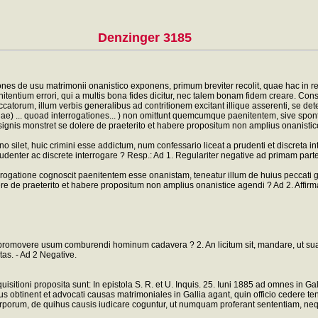
Denzinger 3185
nes de usu matrimonii onanistico exponens, primum breviter recolit, quae hac in
enitentium errori, qui a multis bona fides dicitur, nec talem bonam fidem creare. C
atorum, illum verbis generalibus ad contritionem excitant illique asserenti, se de
tiae) ... quoad interrogationes... ) non omittunt quemcumque paenitentem, sive spo
bus signis monstret se dolere de praeterito et habere propositum non amplius onanis
silet, huic crimini esse addictum, num confessario liceat a prudenti et discreta in
denter ac discrete interrogare ? Resp.: Ad 1. Regulariter negative ad primam part
errogatione cognoscit paenitentem esse onanistam, teneatur illum de huius peccati 
re de praeterito et habere propositum non amplius onanistice agendi ? Ad 2. Affir
, promovere usum comburendi hominum cadavera ? 2. An licitum sit, mandare, ut sua 
tas. - Ad 2 Negative.
itioni proposita sunt: In epistola S. R. et U. Inquis. 25. Iuni 1885 ad omnes in Gallic
tus obtinent et advocati causas matrimoniales in Gallia agant, quin officio cedere
 corporum, de quihus causis iudicare coguntur, ut numquam proferant sententiam, ne