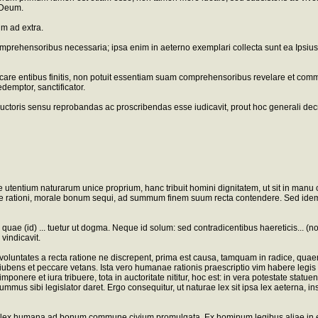
 Deum.
um ad extra.
comprehensoribus necessaria; ipsa enim in aeterno exemplari collecta sunt ea Ipsius 
re entibus finitis, non potuit essentiam suam comprehensoribus revelare et communi
edemptor, sanctificator.
auctoris sensu reprobandas ac proscribendas esse iudicavit, prout hoc generali decre
e utentium naturarum unice proprium, hanc tribuit homini dignitatem, ut sit in ma
arere rationi, morale bonum sequi, ad summum finem suum recta contendere. Sed ide
quae (id) ... tuetur ut dogma. Neque id solum: sed contradicentibus haereticis... (no
vindicavit.
ut voluntates a recta ratione ne discrepent, prima est causa, tamquam in radice, quaer
bens et peccare vetans. Ista vero humanae rationis praescriptio vim habere legis no
mponere et iura tribuere, tota in auctoritate nititur, hoc est: in vera potestate sta
s sibi legislator daret. Ergo consequitur, ut naturae lex sit ipsa lex aeterna, ins
iatis lex humana ad bonum commune civium promulgata. Ex hominum legibus aliae in 