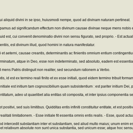
i aliquid divini in se ipso, huiusmodi nempe, quod ad divinam naturam pertineat.
pamus ad significandum effectum non divinum causae divinae neque mens nobis est 
aliquid est, cui convenit denominatio divini non sensu figurato, sed proprio. - Est actual
tiis, est divinum illud, quod homini in natura manifestatur.
ii et aeterni, causae creantis, determinantis ac finientis omnium entium contingent
terminatum, atque in Deo, esse non indeterminato, sed absoluto, eadem est essentia
uod mens Patris distinguit non realiter, sed secundum rationem a Verbo.
 id est ex termino reali finito et ex esse initiali, quod eidem termino tribuit formam
initiale est initium tam cognoscibilium quam subsistentium : est pariter initium Dei, 
ntitatum, adeo ut quaelibet alia entitas sit composita, et inter ipsius componentia 
ositivi, sed suis limitibus. Quidditas entis infiniti constituitur entitate, et est positiva
alitati limitationem. - Esse initiale fit essentia omnis entis realis. - Esse, quod act
od intercedit substantiam inter et substantiam, sed aliud multo maius; unum enim est
et relativum absolute non sunt unica substantia, sed unicum esse; atque hoc sensu 