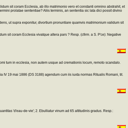
validum sit coram Ecclesia, ab illo matrimonio vero et constanti omnino abstrahit, et
ni prolatae sententiae? Aliis terminis, an sententia sic lata dici possit divino
endens, ut supra exponitur, divortium pronuntiare quamvis matrimonium validum sit
dum sit coram Ecclesia vivatque altera pars ? Resp. (cfirm. a S. P'ce): Negative
m domi tum in ecclesia, non autem usque ad cremationis locum, remoto scandalo.
feria IV 19 mai 1886 (DS 3188) agendum cum iis iuxta normas Ritualis Romani, tit.
titas 'd'eau-de-vie'; 2. Ebulliatur vinum ad 65 altitudinis gradus. Resp.: