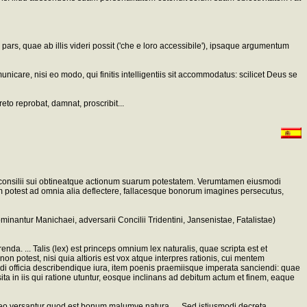
pars, quae ab illis videri possit ('che e loro accessibile'), ipsaque argumentum
care, nisi eo modo, qui finitis intelligentiis sit accommodatus: scilicet Deus se
to reprobat, damnat, proscribit...
nu consilii sui obtineatque actionum suarum potestatem. Verumtamen eiusmodi
m potest ad omnia alia deflectere, fallacesque bonorum imagines persecutus,
minantur Manichaei, adversarii Concilii Tridentini, Jansenistae, Fatalistae)
enda. ... Talis (lex) est princeps omnium lex naturalis, quae scripta est et
n potest, nisi quia altioris est vox atque interpres rationis, cui mentem
tuendi officia describendique iura, item poenis praemiisque imperata sanciendi: quae
ita in iis qui ratione utuntur, eosque inclinans ad debitum actum et finem, eaque
eo versantur quod est bonum malumve natura. ... Sed istiusmodi decreta