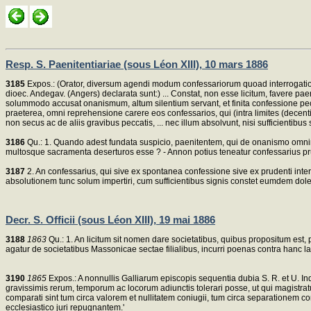
Resp. S. Paenitentiariae (sous Léon XIII), 10 mars 1886
3185
Expos.: (Orator, diversum agendi modum confessariorum quoad interrogatio
dioec. Andegav. (Angers) declarata sunt:) ... Constat, non esse licitum, favere pa
solummodo accusat onanismum, altum silentium servant, et finita confessione pecc
praeterea, omni reprehensione carere eos confessarios, qui (intra limites (decen
non secus ac de aliis gravibus peccatis, ... nec illum absolvunt, nisi sufficienti
3186
Qu.: 1. Quando adest fundata suspicio, paenitentem, qui de onanismo omnino 
multosque sacramenta deserturos esse ? - Annon potius teneatur confessarius pru
3187
2. An confessarius, qui sive ex spontanea confessione sive ex prudenti int
absolutionem tunc solum impertiri, cum sufficientibus signis constet eumdem dole
Decr. S. Officii (sous Léon XIII), 19 mai 1886
3188
1863
Qu.: 1. An licitum sit nomen dare societatibus, quibus propositum est
agatur de societatibus Massonicae sectae filialibus, incurri poenas contra hanc la
3190
1865
Expos.: A nonnullis Galliarum episcopis sequentia dubia S. R. et U. Inquis
gravissimis rerum, temporum ac locorum adiunctis tolerari posse, ut qui magistra
comparati sint tum circa valorem et nullitatem coniugii, tum circa separationem
ecclesiastico juri repugnantem.'