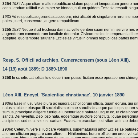
3254
1934
Atque etiam malle reipublicae statum populari temperatum genere non es
consulendum utilitati civium per se idonea, nullum quidem Ecclesia respuit: singul
1935
Ad res publicas gerendas accedere, nisi alicubi ob singularem rerum tempo
potest, tueri, conservare, augere rempublicam.
3255
1936
Neque illud Ecclesia damnat, velle gentem suam nemini servire nec exte
augendorum commodorum facultate donentur. Civicarum sine intemperantia libertatu
adeptae, quo tempore salutaris Ecclesiae virtus in omnes reipublicae partes ne
Resp. S. Officii ad archiep. Cameracensem (sous Léon XIII),
14 (19) août 1889; D 1889-1890
3258
In scholis catholicis tuto doceri non posse, licitam esse operationem chirur
Léon XIII, Encycl. 'Sapientiae chnstianae', 10 janvier 1890
1936a
Esse in usu vitae plura ac maiora catholicorum officia, quam eorum, qui si
natus subicitur eiusque fit societatis maximae sanctissimaeque particeps, quam su
sumus, praecipue diligere tuerique iubemur lege naturae usque eo, ut civis bonus
sancta Dei viventis, Deo ipso nata, eodemque auctore constituta : quae peregrina
accipimus: sed necesse est, caritate Ecclesiam praestare, cui vitam animae deb
1936b
Ceterum, vere si iudicare volumus, supernaturalis amor Ecclesiae patriaeq
alterum officium pugnare cum altero. ... Nihilominus horum officiorum ordo, vel ca
postulare; idque non alia sane de causa, quam quod rectores reipublicae sacram E