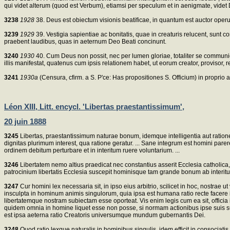
qui videt alterum (quod est Verbum), etiamsi per speculum et in aenigmate, videt
3238
1928
38. Deus est obiectum visionis beatificae, in quantum est auctor oper
3239
1929
39. Vestigia sapientiae ac bonitatis, quae in creaturis relucent, sunt 
praebent laudibus, quas in aeternum Deo Beati concinunt.
3240
1930
40. Cum Deus non possit, nec per lumen gloriae, totaliter se communica
illis manifestat, quatenus cum ipsis relationem habet, ut eorum creator, provisor, r
3241
1930a
(Censura, cfirm. a S. P'ce: Has propositiones S. Officium) in proprio 
Léon XIII, Litt. encycl. 'Libertas praestantissimum',
20 juin 1888
3245
Libertas, praestantissimum naturae bonum, idemque intelligentia aut ration
dignitas plurimum interest, qua ratione geratur. ... Sane integrum est homini p
ordinem debitum perturbare et in interitum ruere voluntarium. ...
3246
Libertatem nemo altius praedicat nec constantius asserit Ecclesia catholica, 
patrocinium libertatis Ecclesia suscepit hominisque tam grande bonum ab interitu 
3247
Cur homini lex necessaria sit, in ipso eius arbitrio, scilicet in hoc, nostrae 
insculpta in hominum animis singulorum, quia ipsa est humana ratio recte facere iu
libertatemque nostram subiectam esse oporteat. Vis enim legis cum ea sit, officia i
quidem omnia in homine liquet esse non posse, si normam actionibus ipse suis summu
est ipsa aeterna ratio Creatoris universumque mundum gubernantis Dei.
3248
Quod ratio lexque naturalis in hominibus singulis, idem efficit in consoc