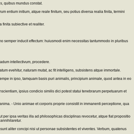
nes, quibus mundus constat.
entium initium, atque reale finitum, seu potius diversa realia finita, termini
finita subiective et realiter.
ssimo semper inducit effectum: huiusmodi enim necessitas tantummodo in pluribus
radum intellectivum, procedere.
tatum evehitur, naturam mutat, ac fit intelligens, subsistens atque immortale.
 nempe in ipso, tamquam basis puri animalis, principium animale, quod antea in eo
nscientiam, ipsius condicio similis dici potest statui tenebrarum perpetuarum et
 anima. - Unio animae et corporis proprie consistit in immanenti perceptione, qua
 per ipsa veritas illa ad philosophicas disciplinas revocetur, atque fiat propositio
annihilaretur.
ssunt aliter concipi nisi ut personae subsistentes et viventes. Verbum, quatenus