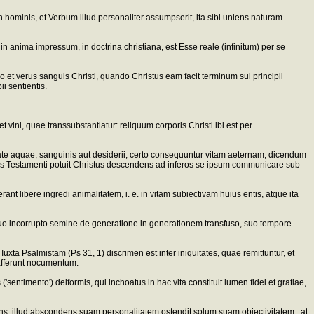
en hominis, et Verbum illud personaliter assumpserit, ita sibi uniens naturam
in anima impressum, in doctrina christiana, est Esse reale (infinitum) per se
o et verus sanguis Christi, quando Christus eam facit terminum sui principii
i sentientis.
vini, quae transsubstantiatur: reliquum corporis Christi ibi est per
mate aquae, sanguinis aut desiderii, certo consequuntur vitam aeternam, dicendum
eteris Testamenti potuit Christus descendens ad inferos se ipsum communicare sub
t libere ingredi animalitatem, i. e. in vitam subiectivam huius entis, atque ita
uo incorrupto semine de generatione in generationem transfuso, suo tempore
uxta Psalmistam (Ps 31, 1) discrimen est inter iniquitates, quae remittuntur, et
 afferunt nocumentum.
entimento') deiformis, qui inchoatus in hac vita constituit lumen fidei et gratiae,
s: illud abscondens suam personalitatem ostendit solum suam obiectivitatem : at