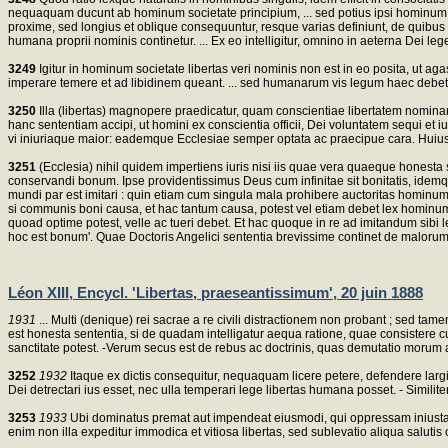
nequaquam ducunt ab hominum societate principium, ... sed potius ipsi hominum soci
proxime, sed longius et oblique consequuntur, resque varias definiunt, de quibus n
humana proprii nominis continetur. ... Ex eo intelligitur, omnino in aeterna De
3249
Igitur in hominum societate libertas veri nominis non est in eo posita, ut aga
imperare temere et ad libidinem queant. ... sed humanarum vis legum haec debet es
3250
Illa (libertas) magnopere praedicatur, quam conscientiae libertatem nominant 
hanc sententiam accipi, ut homini ex conscientia officii, Dei voluntatem sequi et 
vi iniuriaque maior: eademque Ecclesiae semper optata ac praecipue cara. Huius ge
3251
(Ecclesia) nihil quidem impertiens iuris nisi iis quae vera quaeque honesta 
conservandi bonum. Ipse providentissimus Deus cum infinitae sit bonitatis, idem
mundi par est imitari : quin etiam cum singula mala prohibere auctoritas hominu
si communis boni causa, et hac tantum causa, potest vel etiam debet lex hominum 
quoad optime potest, velle ac tueri debet. Et hac quoque in re ad imitandum sibi l
hoc est bonum'. Quae Doctoris Angelici sententia brevissime continet de malorum 
Léon XIII, Encycl. 'Libertas, praeseantissimum', 20 juin 1888
1931
... Multi (denique) rei sacrae a re civili distractionem non probant ; sed 
est honesta sententia, si de quadam intelligatur aequa ratione, quae consistere cu
sanctitate potest. -Verum secus est de rebus ac doctrinis, quas demutatio morum ac 
3252
1932
Itaque ex dictis consequitur, nequaquam licere petere, defendere largi
Dei detrectari ius esset, nec ulla temperari lege libertas humana posset. - Similite
3253
1933
Ubi dominatus premat aut impendeat eiusmodi, qui oppressam iniusta vi
enim non illa expeditur immodica et vitiosa libertas, sed sublevatio aliqua salutis 