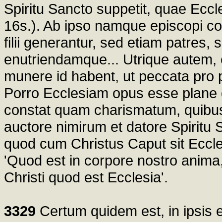
Spiritu Sancto suppetit, quae Eccl
16s.). Ab ipso namque episcopi co
filii generantur, sed etiam patres
enutriendamque... Utrique autem, e
munere id habent, ut peccata pro p
Porro Ecclesiam opus esse plane d
constat quam charismatum, quibus u
auctore nimirum et datore Spiritu S
quod cum Christus Caput sit Eccles
'Quod est in corpore nostro anima,
Christi quod est Ecclesia'.
3329
Certum quidem est, in ipsis e