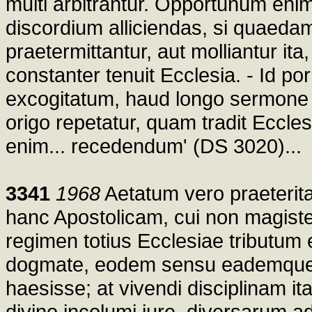
multi arbitrantur. Opportunum eni
discordium alliciendas, si quaedam
praetermittantur, aut molliantur i
constanter tenuit Ecclesia. - Id po
excogitatum, haud longo sermone i
origo repetatur, quam tradit Eccl
enim... recedendum' (DS 3020)...
3341
1968
Aetatum vero praeterit
hanc Apostolicam, cui non magis
regimen totius Ecclesiae tributum
dogmate, eodem sensu eademque se
haesisse; at vivendi disciplinam i
divino incolumi iure, diversarum a