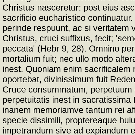
Christus nasceretur: post eius asc
sacrificio eucharistico continuatur
perinde respuunt, ac si veritatem 
Christus, cruci suffixus, fecit; '
peccata' (Hebr 9, 28). Omnino perf
mortalium fuit; nec ullo modo altera,
inest. Quoniam enim sacrificalem r
oportebat, divinissimum fuit Redem
Cruce consummatum, perpetuum et 
perpetuitatis inest in sacratissima
inanem memoriamve tantum rei af
specie dissimili, proptereaque huius 
impetrandum sive ad expiandum ex m