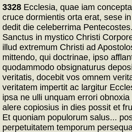
3328
Ecclesia, quae iam concepta,
cruce dormientis orta erat, sese 
dedit die celeberrima Pentecostes.
Sanctus in mystico Christi Corpore 
illud extremum Christi ad Apostol
mittendo, qui doctrinae, ipso affla
quodammodo obsignaturus depositum
veritatis, docebit vos omnem verit
veritatem impertit ac largitur Eccl
ipsa ne ulli unquam errori obnoxia
alere copiosius in dies possit et 
Et quoniam populorum salus... pos
perpetuitatem temporum persequatur