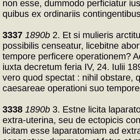
non esse, dummodo perficiatur ius
quibus ex ordinariis contingentibus
3337
1890b
2. Et si mulieris arcti
possibilis censeatur, licebitne a
tempore perficere operationem? A
iuxta decretum feria IV, 24. Iulii 1
vero quod spectat : nihil obstare, 
caesareae operationi suo tempore 
3338
1890b
3. Estne licita lapara
extra-uterina, seu de ectopicis co
licitam esse laparatomiam ad extr