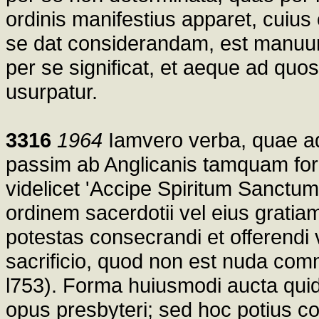
ordinis manifestius apparet, cuius
se dat considerandam, est manuum 
per se significat, et aeque ad qu
usurpatur.
3316
1964
Iamvero verba, quae a
passim ab Anglicanis tamquam form
videlicet 'Accipe Spiritum Sanctum'
ordinem sacerdotii vel eius gratia
potestas consecrandi et offerend
sacrificio, quod non est nuda comm
l753). Forma huiusmodi aucta quide
opus presbyteri; sed hoc potius co