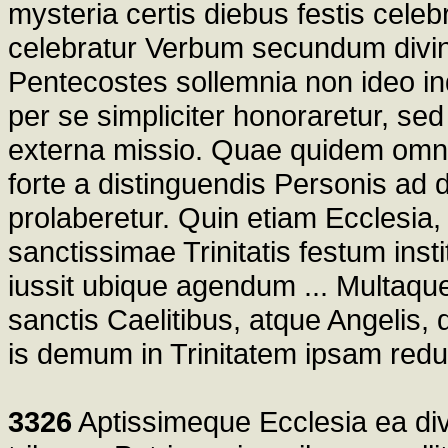
mysteria certis diebus festis celeb
celebratur Verbum secundum divin
Pentecostes sollemnia non ideo ind
per se simpliciter honoraretur, se
externa missio. Quae quidem omnia
forte a distinguendis Personis ad
prolaberetur. Quin etiam Ecclesia, ut
sanctissimae Trinitatis festum inst
iussit ubique agendum ... Multaqu
sanctis Caelitibus, atque Angelis, q
is demum in Trinitatem ipsam redun
3326
Aptissimeque Ecclesia ea divin