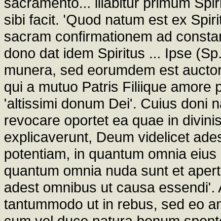
sacramento... illabitur primum Sp
sibi facit. 'Quod natum est ex Spiri
sacram confirmationem ad constant
dono dat idem Spiritus ... Ipse (Sp
munera, sed eorumdem est auctor
qui a mutuo Patris Filiique amore
'altissimi donum Dei'. Cuius doni na
revocare oportet ea quae in divinis 
explicaverunt, Deum videlicet ade
potentiam, in quantum omnia eius 
quantum omnia nuda sunt et aperta
adest omnibus ut causa essendi'. 
tantummodo ut in rebus, sed eo amp
cum vel duce natura bonum spon