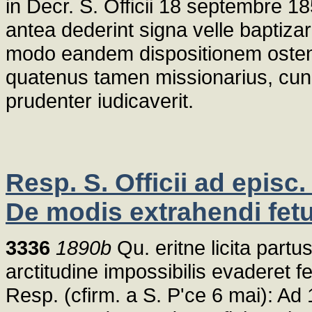
in Decr. S. Officii 18 septembre 18
antea dederint signa velle baptizari
modo eandem dispositionem ostend
quatenus tamen missionarius, cunct
prudenter iudicaverit.
Resp. S. Officii ad episc
De modis extrahendi fet
3336
1890b
Qu. eritne licita partu
arctitudine impossibilis evaderet 
Resp. (cfirm. a S. P'ce 6 mai): Ad 