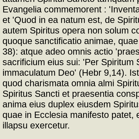
Evangelia commemorent : 'Inventa 
et 'Quod in ea natum est, de Spiritu
autem Spiritus opera non solum con
quoque sanctificatio animae, quae u
38): atque adeo omnis actio 'prae
sacrificium eius sui: 'Per Spiritu
immaculatum Deo' (Hebr 9,14). Ista 
quod charismata omnia almi Spiritus
Spiritus Sancti et praesentia consp
anima eius duplex eiusdem Spiritus
quae in Ecclesia manifesto patet, 
illapsu exercetur.