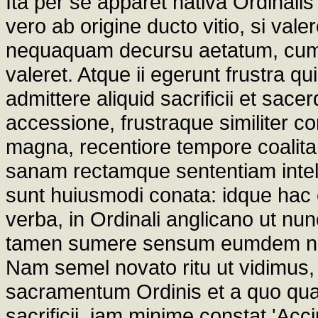
Ita per se apparet nativa Ordinalis 
vero ab origine ducto vitio, si va
nequaquam decursu aetatum, cum t
valeret. Atque ii egerunt frustra qu
admittere aliquid sacrificii et sace
accessione, frustraque similiter c
magna, recentiore tempore coalita
sanam rectamque sententiam intelli
sunt huiusmodi conata: idque hac
verba, in Ordinali anglicano ut nu
tamen sumere sensum eumdem nequ
Nam semel novato ritu ut vidimus,
sacramentum Ordinis et a quo quaev
sacrificii, iam minime constat 'Acc