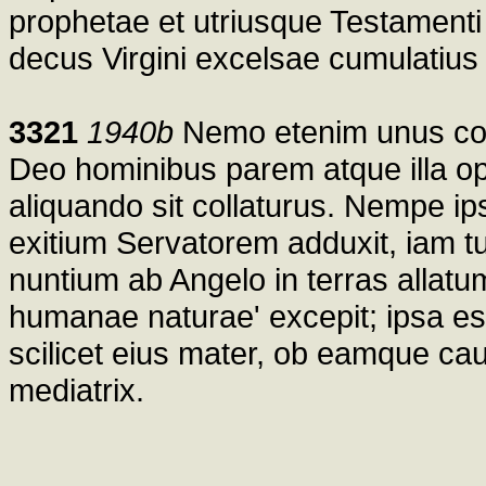
prophetae et utriusque Testamenti
decus Virgini excelsae cumulatius
3321
1940b
Nemo etenim unus cogi
Deo hominibus parem atque illa o
aliquando sit collaturus. Nempe i
exitium Servatorem adduxit, iam tu
nuntium ab Angelo in terras allatum
humanae naturae' excepit; ipsa est
scilicet eius mater, ob eamque c
mediatrix.