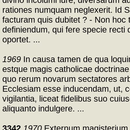
rationes numquam neglexerit. Id S
facturam quis dubitet ? - Non hoc
definiendum, qui fere specie recti
oportet. ...
1969
In causa tamen de qua loquimur
estque magis catholicae doctrinae 
quo rerum novarum sectatores arbi
Ecclesiam esse inducendam, ut, c
vigilantia, liceat fidelibus suo cui
aliquanto indulgere. ...
3342
1970
Externum magisterium om