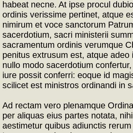
habeat necne. At ipse procul dubio
ordinis verissime pertinet, atque 
nimirum et voce sanctorum Patrum
sacerdotium, sacri ministerii summ
sacramentum ordinis verumque Chri
penitus extrusum est, atque adeo 
nullo modo sacerdotium confertur,
iure possit conferri: eoque id magi
scilicet est ministros ordinandi in 
Ad rectam vero plenamque Ordinali
per aliquas eius partes notata, nih
aestimetur quibus adiunctis rerum 