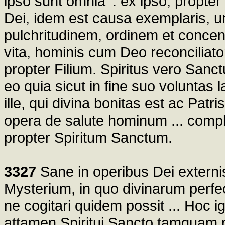
ipso sunt omnia' : ex ipso, propt
Dei, idem est causa exemplaris, 
pulchritudinem, ordinem et concentu
vita, hominis cum Deo reconciliato
propter Filium. Spiritus vero San
eo quia sicut in fine suo voluntas
ille, qui divina bonitas est ac Patri
opera de salute hominum ... complet 
propter Spiritum Sanctum.
3327
Sane in operibus Dei externis 
Mysterium, in quo divinarum perfe
ne cogitari quidem possit ... Hoc igi
attamen Spiritui Sancto tamquam pr