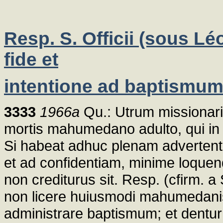
Resp. S. Officii (sous Lé
fide et
intentione ad baptismum 
3333
1966a
Qu.: Utrum missionariu
mortis mahumedano adulto, qui in s
Si habeat adhuc plenam advertent
et ad confidentiam, minime loquend
non crediturus sit. Resp. (cfirm. a S
non licere huiusmodi mahumedanis.
administrare baptismum; et dentur D