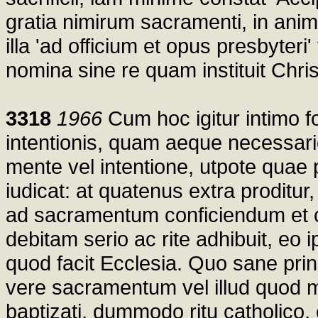
gratia nimirum sacramenti, in ani
illa 'ad officium et opus presbyteri'
nomina sine re quam instituit Chris
3318
1966
Cum hoc igitur intimo f
intentionis, quam aeque necessari
mente vel intentione, utpote quae 
iudicat: at quatenus extra proditu
ad sacramentum conficiendum et
debitam serio ac rite adhibuit, eo 
quod facit Ecclesia. Quo sane princ
vere sacramentum vel illud quod mi
baptizati, dummodo ritu catholico, 