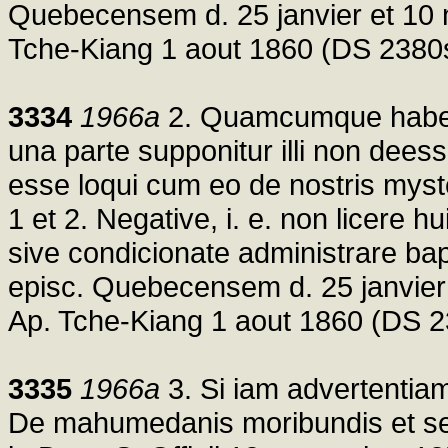
Quebecensem d. 25 janvier et 10 mai
Tche-Kiang 1 aout 1860 (DS 2380
3334
1966a
2. Quamcumque habeat 
una parte supponitur illi non dees
esse loqui cum eo de nostris myster
1 et 2. Negative, i. e. non licere
sive condicionate administrare bap
episc. Quebecensem d. 25 janvier et
Ap. Tche-Kiang 1 aout 1860 (DS 
3335
1966a
3. Si iam advertentiam 
De mahumedanis moribundis et se