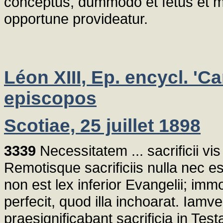
conceptus, dummodo et fetus et mat
opportune provideatur.
Léon XIII, Ep. encycl. 'Ca
episcopos
Scotiae, 25 juillet 1898
3339
Necessitatem ... sacrificii vis 
Remotisque sacrificiis nulla nec es
non est lex inferior Evangelii; imm
perfecit, quod illa inchoarat. Iamv
praesignificabant sacrificia in Tes