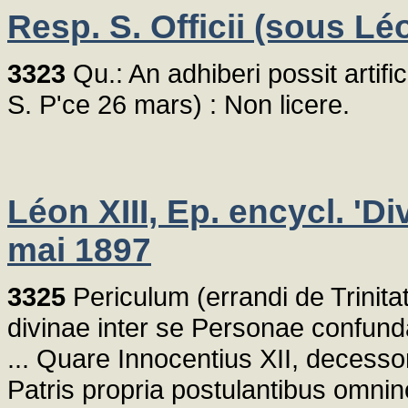
Resp. S. Officii (sous Lé
3323
Qu.: An adhiberi possit artifi
S. P'ce 26 mars) : Non licere.
Léon XIII, Ep. encycl. 'D
mai 1897
3325
Periculum (errandi de Trinitate
divinae inter se Personae confunda
... Quare Innocentius XII, decess
Patris propria postulantibus omnin