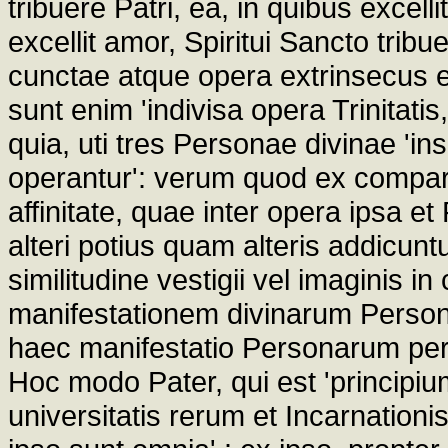
tribuere Patri, ea, in quibus excelli
excellit amor, Spiritui Sancto trib
cunctae atque opera extrinsecus e
sunt enim 'indivisa opera Trinitatis, 
quia, uti tres Personae divinae 'ins
operantur': verum quod ex comp
affinitate, quae inter opera ipsa e
alteri potius quam alteris addicuntu
similitudine vestigii vel imaginis in
manifestationem divinarum Personar
haec manifestatio Personarum per es
Hoc modo Pater, qui est 'principium
universitatis rerum et Incarnationi