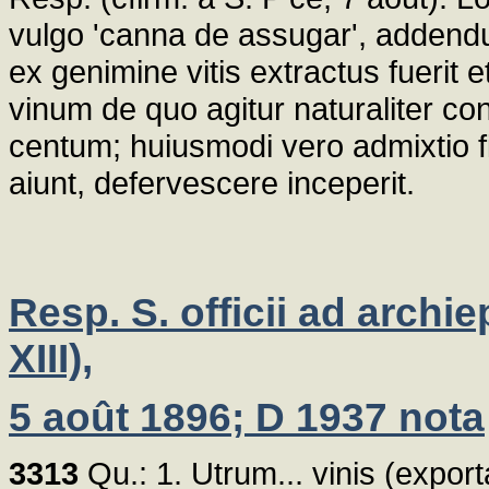
vulgo 'canna de assugar', addend
ex genimine vitis extractus fuerit
vinum de quo agitur naturaliter co
centum; huiusmodi vero admixtio f
aiunt, defervescere inceperit.
Resp. S. officii ad archi
XIII),
5 août 1896; D 1937 nota
3313
Qu.: 1. Utrum... vinis (expor