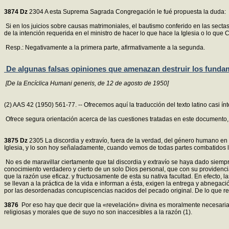
3874
Dz
2304 A esta Suprema Sagrada Congregación le fué propuesta la duda:
Si en los juicios sobre causas matrimoniales, el bautismo conferido en las sectas
de la intención requerida en el ministro de hacer lo que hace la Iglesia o lo que C
Resp.: Negativamente a la primera parte, afirmativamente a la segunda.
De algunas falsas opiniones que amenazan destruir los fundame
[De la Encíclica Humani generis, de 12 de agosto de 1950]
(2) AAS 42 (1950) 561-77. -- Ofrecemos aquí la traducción del texto latino casi ín
Ofrece segura orientación acerca de las cuestiones tratadas en este documento
3875
Dz
2305 La discordia y extravío, fuera de la verdad, del género humano en 
Iglesia, y lo son hoy señaladamente, cuando vemos de todas partes combatidos los
No es de maravillar ciertamente que tal discordia y extravío se haya dado siempr
conocimiento verdadero y cierto de un solo Dios personal, que con su providenc
que la razón use eficaz. y fructuosamente de esta su nativa facultad. En efecto, 
se llevan a la práctica de la vida e informan a ésta, exigen la entrega y abnegac
por las desordenadas concupiscencias nacidos del pecado original. De lo que re
3876
Por eso hay que decir que la «revelación» divina es moralmente necesaria 
religiosas y morales que de suyo no son inaccesibles a la razón (1).