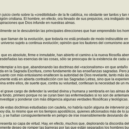
uicio cierto sobre la «credibilidad» de la fe católica, no obstante ser tantos y tan
ligión cristiana. El hombre, en efecto, ora llevado de sus prejuicios, ora instigado
inspiraciones que Dios infunde en nuestras almas.
fácilmente se le descubrirán las principales direcciones que han emprendido los ho
a que llaman de la evolución, que todavía no está probado de modo indiscutible en
n universo sujeto a continua evolución; opinión que los fautores del comunismo ac
 que es absoluto, firme e inmutable, han abierto el camino a la nueva filosofía a
esdeñadas las esencias de las cosas, sólo se preocupa de la existencia de cada 
templar a los que, abandonando las doctrinas del «racionalismo» en que antaño s
vada en la Sagrada Escritura, como fundamento de las enseñanzas sagradas. Pero 
cuanto con más entusiasmo enaltecen la autoridad de Dios revelante, tanto más ásp
amente está en abierta contradicción con las Sagradas Letras, sino que la experie
na entre ellos, de suerte que, contra su voluntad, confiesan la necesidad de un ma
 el grave cargo de defender la verdad divina y humana y sembrarla en las almas de 
a fondo, primero porque no se curan bien las enfermedades si no son de anteman
nvestigar y ponderar con más diligencia algunas verdades filosóficas y teológicas.
o de estas doctrinas estudiadas con cautela, no habría razón alguna de intervenir po
 hoy día, lo mismo que en los tiempos apostólicos, quienes aficionados más de lo 
rio, y se hallan consiguientemente en peligro de irse insensiblemente desviando de 
resenta so capa de virtud. Hay, en efecto, muchos que, deplorando la discordia de
emente deseo de romper las barreras por las que están separados los hombres bu