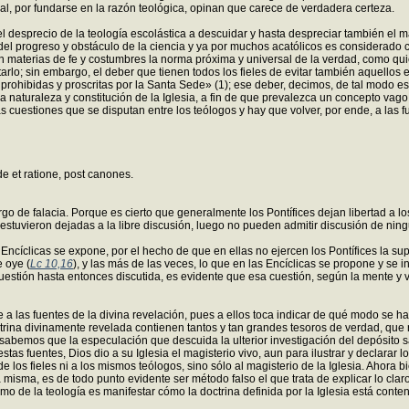
ual, por fundarse en la razón teológica, opinan que carece de verdadera certeza.
esprecio de la teología escolástica a descuidar y hasta despreciar también el ma
del progreso y obstáculo de la ciencia y ya por muchos acatólicos es considerado 
 materias de fe y costumbres la norma próxima y universal de la verdad, como quier
etarlo; sin embargo, el deber que tienen todos los fieles de evitar también aquello
prohibidas y proscritas por la Santa Sede» (1); ese deber, decimos, de tal modo 
 naturaleza y constitución de la Iglesia, a fin de que prevalezca un concepto vago
uestiones que se disputan entre los teólogos y hay que volver, por ende, a las fuent
ide et ratione, post canones.
o de falacia. Porque es cierto que generalmente los Pontífices dejan libertad a l
estuvieron dejadas a la libre discusión, luego no pueden admitir discusión de nin
cíclicas se expone, por el hecho de que en ellas no ejercen los Pontífices la su
e oye (
Lc 10,16
), y las más de las veces, lo que en las Encíclicas se propone y se i
stión hasta entonces discutida, es evidente que esa cuestión, según la mente y vo
as fuentes de la divina revelación, pues a ellos toca indicar de qué modo se halle
rina divinamente revelada contienen tantos y tan grandes tesoros de verdad, que 
abemos que la especulación que descuida la ulterior investigación del depósito sag
as fuentes, Dios dio a su Iglesia el magisterio vivo, aun para ilustrar y declarar lo
s fieles ni a los mismos teólogos, sino sólo al magisterio de la Iglesia. Ahora bie
a misma, es de todo punto evidente ser método falso el que trata de explicar lo clar
mo de la teología es manifestar cómo la doctrina definida por la Iglesia está conte