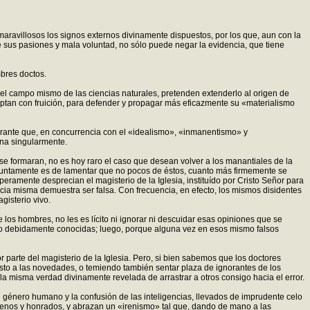
 maravillosos los signos externos divinamente dispuestos, por los que, aun con la
 de sus pasiones y mala voluntad, no sólo puede negar la evidencia, que tiene
mbres doctos.
 el campo mismo de las ciencias naturales, pretenden extenderlo al origen de
eptan con fruición, para defender y propagar más eficazmente su «materialismo
berrante que, en concurrencia con el «idealismo», «inmanentismo» y
una singularmente.
e formaran, no es hoy raro el caso que desean volver a los manantiales de la
juntamente es de lamentar que no pocos de éstos, cuanto más firmemente se
eramente desprecian el magisterio de la Iglesia, instituído por Cristo Señor para
ncia misma demuestra ser falsa. Con frecuencia, en efecto, los mismos disidentes
gisterio vivo.
los hombres, no les es lícito ni ignorar ni descuidar esas opiniones que se
o debidamente conocidas; luego, porque alguna vez en esos mismo falsos
r parte del magisterio de la Iglesia. Pero, si bien sabemos que los doctores
justo a las novedades, o temiendo también sentar plaza de ignorantes de los
la misma verdad divinamente revelada de arrastrar a otros consigo hacia el error.
l género humano y la confusión de las inteligencias, llevados de imprudente celo
enos y honrados, y abrazan un «irenismo» tal que, dando de mano a las