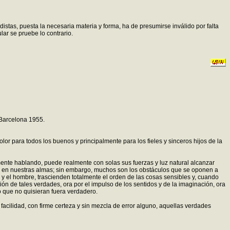
distas, puesta la necesaria materia y forma, ha de presumirse inválido por falta
ular se pruebe lo contrario.
 Barcelona 1955.
r para todos los buenos y principalmente para los fieles y sinceros hijos de la
amente hablando, puede realmente con solas sus fuerzas y luz natural alcanzar
or en nuestras almas; sin embargo, muchos son los obstáculos que se oponen a
s y el hombre, trascienden totalmente el orden de las cosas sensibles y, cuando
ión de tales verdades, ora por el impulso de los sentidos y de la imaginación, ora
o que no quisieran fuera verdadero.
cilidad, con firme certeza y sin mezcla de error alguno, aquellas verdades