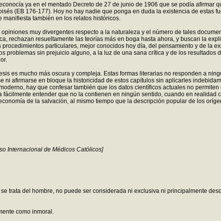
 reconocía ya en el mentado Decreto de 27 de junio de 1906 que se podía afirmar 
Moisés (EB 176-177). Hoy no hay nadie que ponga en duda la existencia de estas f
 manifiesta también en los relatos históricos.
opiniones muy divergentes respecto a la naturaleza y el número de tales documento
tica, rechazan resueltamente las teorías más en boga hasta ahora, y buscan la expli
 procedimientos particulares, mejor conocidos hoy día, del pensamiento y de la expr
os problemas sin prejuicio alguno, a la luz de una sana crítica y de los resultados 
or.
nesis es mucho más oscura y compleja. Estas formas literarias no responden a ning
i afirmarse en bloque la historicidad de estos capítulos sin aplicarles indebidame
 moderno, hay que confesar también que los datos científicos actuales no permiten d
ía fácilmente entender que no la contienen en ningún sentido, cuando en realidad c
onomía de la salvación, al mismo tiempo que la descripción popular de los oríge
so Internacional de Médicos Católicos]
se trata del hombre, no puede ser considerada ni exclusiva ni principalmente desde
emente como inmoral.