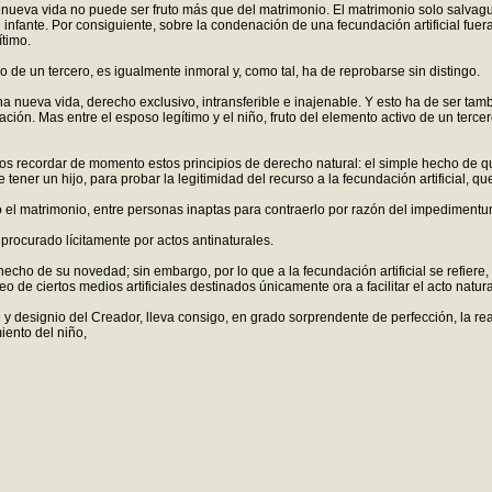
 una nueva vida no puede ser fruto más que del matrimonio. El matrimonio solo salva
l infante. Por consiguiente, sobre la condenación de una fecundación artificial fue
ítimo.
o de un tercero, es igualmente inmoral y, como tal, ha de reprobarse sin distingo.
ueva vida, derecho exclusivo, intransferible e inajenable. Y esto ha de ser tambié
ción. Mas entre el esposo legítimo y el niño, fruto del elemento activo de un terc
tenos recordar de momento estos principios de derecho natural: el simple hecho de qu
ener un hijo, para probar la legitimidad del recurso a la fecundación artificial, qu
do el matrimonio, entre personas inaptas para contraerlo por razón del impediment
procurado lícitamente por actos antinaturales.
echo de su novedad; sin embargo, por lo que a la fecundación artificial se refier
de ciertos medios artificiales destinados únicamente ora a facilitar el acto natura
 designio del Creador, lleva consigo, en grado sorprendente de perfección, la real
iento del niño,