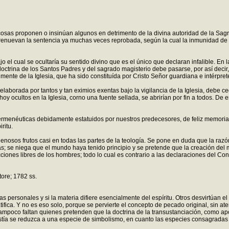
sas proponen o insinúan algunos en detrimento de la divina autoridad de la Sagr
 y renuevan la sentencia ya muchas veces reprobada, según la cual la inmunidad d
l cual se ocultaría su sentido divino que es el único que declaran infalible. En l
la doctrina de los Santos Padres y del sagrado magisterio debe pasarse, por así deci
te de la Iglesia, que ha sido constituída por Cristo Señor guardiana e intérprete
 elaborada por tantos y tan eximios exentas bajo la vigilancia de la Iglesia, debe 
 hoy ocultos en la Iglesia, corno una fuente sellada, se abrirían por fin a todos. D
rmenéuticas debidamente estatuidos por nuestros predecesores, de feliz memoria, 
ritu.
sos frutos casi en todas las partes de la teología. Se pone en duda que la razón 
s; se niega que el mundo haya tenido principio y se pretende que la creación del
ciones libres de los hombres; todo lo cual es contrario a las declaraciones del Conc
tore; 1782 ss.
as personales y si la materia difiere esencialmente del espíritu. Otros desvirtúan
tifica. Y no es eso solo, porque se pervierte el concepto de pecado original, sin at
 Tampoco faltan quienes pretenden que la doctrina de la transustanciación, como ap
istía se reduzca a una especie de simbolismo, en cuanto las especies consagradas s