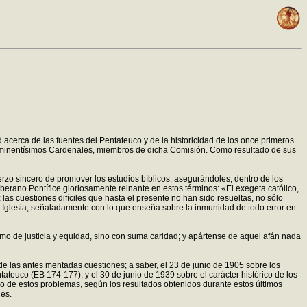
acerca de las fuentes del Pentateuco y de la historicidad de los once primeros
s Eminentísimos Cardenales, miembros de dicha Comisión. Como resultado de sus
erzo sincero de promover los estudios bíblicos, asegurándoles, dentro de los
 soberano Pontífice gloriosamente reinante en estos términos: «El exegeta católico,
las cuestiones difíciles que hasta el presente no han sido resueltas, no sólo
 la Iglesia, señaladamente con lo que enseña sobre la inmunidad de todo error en
imo de justicia y equidad, sino con suma caridad; y apártense de aquel afán nada
 de las antes mentadas cuestiones; a saber, el 23 de junio de 1905 sobre los
ntateuco (EB 174-177), y el 30 de junio de 1939 sobre el carácter histórico de los
o de estos problemas, según los resultados obtenidos durante estos últimos
nes.