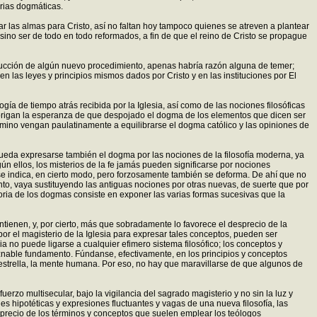
erias dogmáticas.
r las almas para Cristo, así no faltan hoy tampoco quienes se atreven a plantear
 sino ser de todo en todo reformados, a fin de que el reino de Cristo se propague
oducción de algún nuevo procedimiento, apenas habría razón alguna de temer;
 las leyes y principios mismos dados por Cristo y en las instituciones por El
gía de tiempo atrás recibida por la Iglesia, así como de las nociones filosóficas
s abrigan la esperanza de que despojado el dogma de los elementos que dicen ser
amino vengan paulatinamente a equilibrarse el dogma católico y las opiniones de
pueda expresarse también el dogma por las nociones de la filosofía moderna, ya
n ellos, los misterios de la fe jamás pueden significarse por nociones
se indica, en cierto modo, pero forzosamente también se deforma. De ahí que no
ento, vaya sustituyendo las antiguas nociones por otras nuevas, de suerte que por
oria de los dogmas consiste en exponer las varias formas sucesivas que la
tienen, y, por cierto, más que sobradamente lo favorece el desprecio de la
 el magisterio de la Iglesia para expresar tales conceptos, pueden ser
 no puede ligarse a cualquier efimero sistema filosófico; los conceptos y
nable fundamento. Fúndanse, efectivamente, en los principios y conceptos
estrella, la mente humana. Por eso, no hay que maravillarse de que algunos de
rzo multisecular, bajo la vigilancia del sagrado magisterio y no sin la luz y
es hipotéticas y expresiones fluctuantes y vagas de una nueva filosofía, las
sprecio de los términos y conceptos que suelen emplear los teólogos