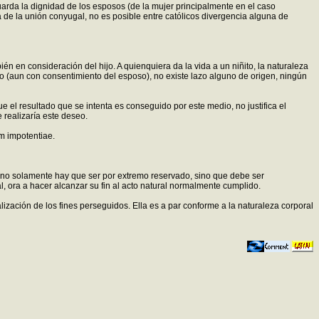
guarda la dignidad de los esposos (de la mujer principalmente en el caso
ra de la unión conyugal, no es posible entre católicos divergencia alguna de
n en consideración del hijo. A quienquiera da la vida a un niñito, la naturaleza
ero (aun con consentimiento del esposo), no existe lazo alguno de origen, ningún
e el resultado que se intenta es conseguido por este medio, no justifica el
e realizaría este deseo.
um impotentiae.
e, no solamente hay que ser por extremo reservado, sino que debe ser
l, ora a hacer alcanzar su fin al acto natural normalmente cumplido.
ización de los fines perseguidos. Ella es a par conforme a la naturaleza corporal