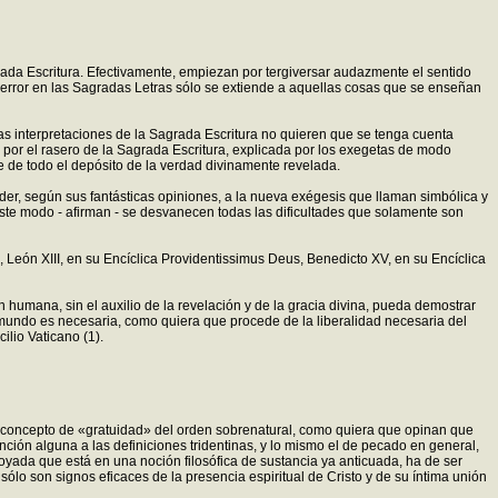
ada Escritura. Efectivamente, empiezan por tergiversar audazmente el sentido
e error en las Sagradas Letras sólo se extiende a aquellas cosas que se enseñan
as interpretaciones de la Sagrada Escritura no quieren que se tenga cuenta
r, por el rasero de la Sagrada Escritura, explicada por los exegetas de modo
 de todo el depósito de la verdad divinamente revelada.
ceder, según sus fantásticas opiniones, a la nueva exégesis que llaman simbólica y
e este modo - afirman - se desvanecen todas las dificultades que solamente son
León XIII, en su Encíclica Providentissimus Deus, Benedicto XV, en su Encíclica
humana, sin el auxilio de la revelación y de la gracia divina, pueda demostrar
 mundo es necesaria, como quiera que procede de la liberalidad necesaria del
ilio Vaticano (1).
 el concepto de «gratuidad» del orden sobrenatural, como quiera que opinan que
ención alguna a las definiciones tridentinas, y lo mismo el de pecado en general,
oyada que está en una noción filosófica de sustancia ya anticuada, ha de ser
ólo son signos eficaces de la presencia espiritual de Cristo y de su íntima unión