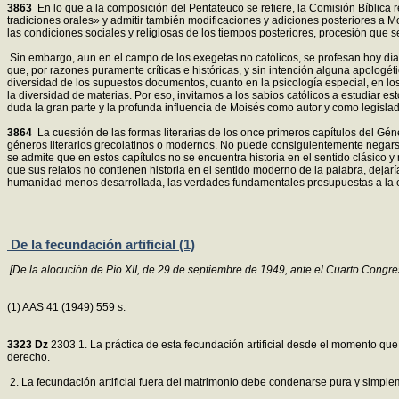
3863
En lo que a la composición del Pentateuco se refiere, la Comisión Bíblica
tradiciones orales» y admitir también modificaciones y adiciones posteriores a 
las condiciones sociales y religiosas de los tiempos posteriores, procesión que se
Sin embargo, aun en el campo de los exegetas no católicos, se profesan hoy día 
que, por razones puramente críticas e históricas, y sin intención alguna apologé
diversidad de los supuestos documentos, cuanto en la psicología especial, en los
la diversidad de materias. Por eso, invitamos a los sabios católicos a estudiar est
duda la gran parte y la profunda influencia de Moisés como autor y como legislad
3864
La cuestión de las formas literarias de los once primeros capítulos del Gé
géneros literarios grecolatinos o modernos. No puede consiguientemente negarse n
se admite que en estos capítulos no se encuentra historia en el sentido clásico y
que sus relatos no contienen historia en el sentido moderno de la palabra, dejar
humanidad menos desarrollada, las verdades fundamentales presupuestas a la ec
De la fecundación artificial (1)
[De la alocución de Pío XII, de 29 de septiembre de 1949, ante el Cuarto Congre
(1) AAS 41 (1949) 559 s.
3323
Dz
2303 1. La práctica de esta fecundación artificial desde el momento que 
derecho.
2. La fecundación artificial fuera del matrimonio debe condenarse pura y simpl