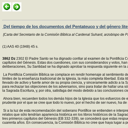
Del tiempo de los documentos del Pentateuco y del género liter
[Carta del Secretario de la Comisión Bíblica al Cardenal Suhard, arzobispo de P
(1) AAS 40 (1948) 45 s.
3862
Dz
2302 El Padre Santo se ha dignado confiar al examen de la Pontificia C
capítulos del Génesis. Estas dos cuestiones, con sus considerandos y votos, ha
deliberaciones, Su Santidad se ha dignado aprobar la respuesta siguiente en la
La Pontificia Comisión Bíblica se complace en rendir homenaje al sentimiento de 
límites de la enseñanza tradicional de la Iglesia, la más completa libertad. Esta l
llevado de activo y fuerte amor de su propia ciencia, y sinceramente adicto a la 
para rechazar las objeciones de los adversarios, sino para tratar de hallar una s
la Sagrada Escritura, y, por otra, satisfaga del modo debido a las conclusiones cie
Ahora bien, recuerden todos los demás hijos de la Iglesia que los esfuerzos de 
prudente por el que se cree que todo lo nuevo, por el hecho de ser nuevo, ha d
Si a la luz de esta recomendación del soberano Pontífice se entienden e interpre
relatos que sólo tendrían apariencia histórica en los libros históricos de la Sagr
tres primeros capítulos del Génesis (EB 332-339), se concederá que estas respu
cuarenta años. En consecuencia, la Comisión Bíblica no cree que haya lugar a 