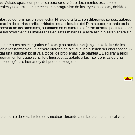
que Moisés «para componer su obra se sirvió de documentos escritos o de
uentes y no admita un acrecimiento progresivo de las leyes mosaicas, debido a
s, su denominación y su fecha. Ni siquiera faltan en diferentes países, autores
cación de ciertas particularidades redaccionales del Pentateuco, no tanto en la
esión de los orientales, o también en el diferente género literario postulado por
de las otras ciencias interesadas en estas materias, y este estudio establecerá sin
una de nuestras categorías clásicas y no pueden ser juzgadas a la luz de los
nte las normas de un género literario bajo el cual no pueden ser clasificados. Si
ar una solución positiva a todos los problemas que plantea... Declarar a priori
uentan en lenguaje sencillo y figurado, adaptado a las inteligencias de una
nes del género humano y del pueblo escogido...
 el punto de vista biológico y médico, dejando a un lado el de la moral y del