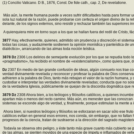
(1) Concilio Vaticano. D B., 1876, Const. De fide cath., cap. 2, De revelatione.
Más aún, la mente humana puede a veces sufrir dificultades hasta para formar un j
sola luz natural de la razón, puede probarse con certeza el origen divino de la re
delante, de los signos externos, sino resistir y rechazar también las superiores 
A quienquiera mire en torno suyo a los que se hallan fuera del redil de Cristo, 
3877
Hay, efectivamente, quienes, admitido sin prudencia y discreción el sistem
todas las cosas, y audazmente sostienen la opinión monística y panteística de u
dialéctico», arrancando de las almas toda noción teística.
3878
Dz
2306 Los delirios de semejante evolución por los que se repudia todo lo
«pragmatismo», ha recibido el nombre de «existencialismo», como quiera que, d
Dz
2307 En medio de tan grande confusión de ideas, algún consuelo nos trae con
verdad divinamente revelada y reconocer y profesar la palabra de Dios conser
adhieren a la palabra de Dios, tanto más rebajan el valor de la razón humana, y 
custodiar e interpretar las verdades divinamente reveladas; conducta que no sol
de la verdadera Iglesia, públicamente se quejan de la discordia dogmática que rei
3879
Dz
2308 Ahora bien, a los teólogos y filósofos católicos, a quienes incumbe
apartan más o menos del recto camino. Más aún, es menester que las conozcan 
sistemas se esconde algo de verdad, y, finalmente, porque estimulan la mente a i
Ahora bien, si nuestros teólogos y filósofos se esforzaran en sacar sólo ese frut
católicos evitan en general esos errores, nos consta, sin embargo, que no faltan
progresos de la ciencia, tratan de sustraerse a la dirección del sagrado magiste
Todavía se observa otro peligro, y éste tanto más grave cuanto más cubierto se p
de las almas, se sienten movidos de una especie de ímpetu e inflamados de veh