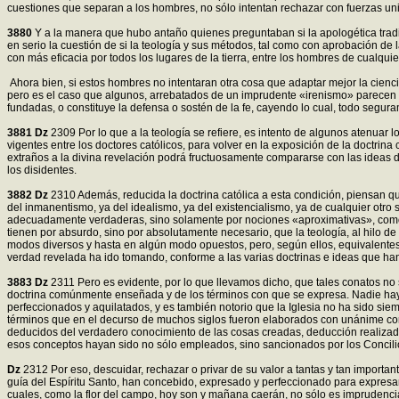
cuestiones que separan a los hombres, no sólo intentan rechazar con fuerzas unid
3880
Y a la manera que hubo antaño quienes preguntaban si la apologética tradic
en serio la cuestión de si la teología y sus métodos, tal como con aprobación de 
con más eficacia por todos los lugares de la tierra, entre los hombres de cualquie
Ahora bien, si estos hombres no intentaran otra cosa que adaptar mejor la cienc
pero es el caso que algunos, arrebatados de un imprudente «irenismo» parecen con
fundadas, o constituye la defensa o sostén de la fe, cayendo lo cual, todo segura
3881
Dz
2309 Por lo que a la teología se refiere, es intento de algunos atenuar l
vigentes entre los doctores católicos, para volver en la exposición de la doctri
extraños a la divina revelación podrá fructuosamente compararse con las ideas d
los disidentes.
3882
Dz
2310 Además, reducida la doctrina católica a esta condición, piensan qu
del inmanentismo, ya del idealismo, ya del existencialismo, ya de cualquier otro
adecuadamente verdaderas, sino solamente por nociones «aproximativas», como el
tienen por absurdo, sino por absolutamente necesario, que la teología, al hilo de
modos diversos y hasta en algún modo opuestos, pero, según ellos, equivalentes,
verdad revelada ha ido tomando, conforme a las varias doctrinas e ideas que han
3883
Dz
2311 Pero es evidente, por lo que llevamos dicho, que tales conatos no 
doctrina comúnmente enseñada y de los términos con que se expresa. Nadie hay c
perfeccionados y aquilatados, y es también notorio que la Iglesia no ha sido sie
términos que en el decurso de muchos siglos fueron elaborados con unánime con
deducidos del verdadero conocimiento de las cosas creadas, deducción realizada
esos conceptos hayan sido no sólo empleados, sino sancionados por los Concilios
Dz
2312 Por eso, descuidar, rechazar o privar de su valor a tantas y tan importan
guía del Espíritu Santo, han concebido, expresado y perfeccionado para expresar c
cuales, como la flor del campo, hoy son y mañana caerán, no sólo es imprudenci