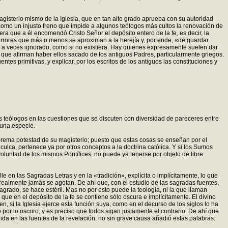
gisterio mismo de la Iglesia, que en tan alto grado aprueba con su autoridad
como un injusto freno que impide a algunos teólogos más cultos la renovación de
a que a él encomendó Cristo Señor el depósito entero de la fe, es decir, la
s errores que más o menos se aproximan a la herejía y, por ende, «de guardar
es a veces ignorado, como si no existiera. Hay quienes expresamente suelen dar
 que afirman haber ellos sacado de los antiguos Padres, particularmente griegos.
es primitivas, y explicar, por los escritos de los antiguos las constituciones y
os teólogos en las cuestiones que se discuten con diversidad de pareceres entre
guna especie.
prema potestad de su magisterio; puesto que estas cosas se enseñan por el
nculca, pertenece ya por otros conceptos a la doctrina católica. Y si los Sumos
luntad de los mismos Pontífices, no puede ya tenerse por objeto de libre
 en las Sagradas Letras y en la «tradición», explícita o implícitamente, lo que
realmente jamás se agotan. De ahí que, con el estudio de las sagradas fuentes,
rado, se hace estéril. Mas no por esto puede la teología, ni la que llaman
 que en el depósito de la fe se contiene sólo oscura e implícitamente. El divino
n, si la Iglesia ejerce esta función suya, como en el decurso de los siglos lo ha
o por lo oscuro, y es preciso que todos sigan justamente el contrario. De ahí que
nida en las fuentes de la revelación, no sin grave causa añadió estas palabras: