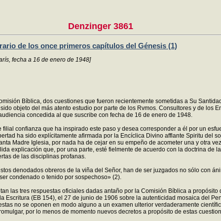
Denzinger 3861
ario de los once primeros capítulos del Génesis (1)
arís, fecha a 16 de enero de 1948]
omisión Bíblica, dos cuestiones que fueron recientemente sometidas a Su Santidad 
n sido objeto del más atento estudio por parte de los Rvmos. Consultores y de lo
 audiencia concedida al que suscribe con fecha de 16 de enero de 1948.
filial confianza que ha inspirado este paso y desea corresponder a él por un esfu
ibertad ha sido explícitamente afirmada por la Encíclica Divino afflante Spiritu del
Santa Madre Iglesia, por nada ha de cejar en su empeño de acometer una y otra vez 
ólida explicación que, por una parte, esté fielmente de acuerdo con la doctrina de
rtas de las disciplinas profanas.
estos denodados obreros de la viña del Señor, han de ser juzgados no sólo con án
e ser condenado o tenido por sospechoso» (2).
tan las tres respuestas oficiales dadas antaño por la Comisión Bíblica a propósito
ada Escritura (EB 154), el 27 de junio de 1906 sobre la autenticidad mosaica del Pe
estas no se oponen en modo alguno a un examen ulterior verdaderamente científic
promulgar, por lo menos de momento nuevos decretos a propósito de estas cuestio