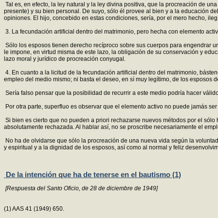
Tal es, en efecto, la ley natural y la ley divina positiva, que la procreación de
presente) y su bien personal. De suyo, sólo él provee al bien y a la educación de
opiniones. El hijo, concebido en estas condiciones, sería, por el mero hecho, ileg
3. La fecundación artificial dentro del matrimonio, pero hecha con elemento activ
Sólo los esposos tienen derecho recíproco sobre sus cuerpos para engendrar una n
le impone, en virtud misma de este lazo, la obligación de su conservación y educa
lazo moral y jurídico de procreación conyugal.
4. En cuanto a la licitud de la fecundación artificial dentro del matrimonio, bás
empleo del medio mismo; ni basta el deseo, en sí muy legítimo, de los esposos de t
Sería falso pensar que la posibilidad de recurrir a este medio podría hacer váli
Por otra parte, superfluo es observar que el elemento activo no puede jamás ser 
Si bien es cierto que no pueden a priori rechazarse nuevos métodos por el sólo h
absolutamente rechazada. Al hablar así, no se proscribe necesariamente el empleo 
No ha de olvidarse que sólo la procreación de una nueva vida según la voluntad y
y espiritual y a la dignidad de los esposos, así como al normal y feliz desenvolvim
De la intención que ha de tenerse en el bautismo (1)
[Respuesta del Santo Oficio, de 28 de diciembre de 1949]
(1) AAS 41 (1949) 650.