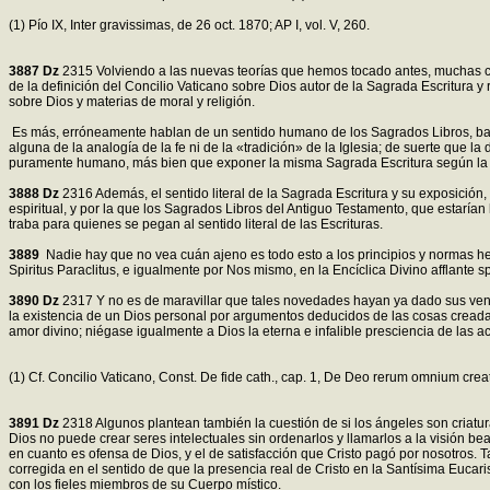
(1) Pío IX, Inter gravissimas, de 26 oct. 1870; AP I, vol. V, 260.
3887
Dz
2315 Volviendo a las nuevas teorías que hemos tocado antes, muchas co
de la definición del Concilio Vaticano sobre Dios autor de la Sagrada Escritura
sobre Dios y materias de moral y religión.
Es más, erróneamente hablan de un sentido humano de los Sagrados Libros, bajo e
alguna de la analogía de la fe ni de la «tradición» de la Iglesia; de suerte que 
puramente humano, más bien que exponer la misma Sagrada Escritura según la men
3888
Dz
2316 Además, el sentido literal de la Sagrada Escritura y su exposición,
espiritual, y por la que los Sagrados Libros del Antiguo Testamento, que estarían
traba para quienes se pegan al sentido literal de las Escrituras.
3889
Nadie hay que no vea cuán ajeno es todo esto a los principios y normas he
Spiritus Paraclitus, e igualmente por Nos mismo, en la Encíclica Divino afflante spi
3890
Dz
2317 Y no es de maravillar que tales novedades hayan ya dado sus veneno
la existencia de un Dios personal por argumentos deducidos de las cosas creada
amor divino; niégase igualmente a Dios la eterna e infalible presciencia de las ac
(1) Cf. Concilio Vaticano, Const. De fide cath., cap. 1, De Deo rerum omnium crea
3891
Dz
2318 Algunos plantean también la cuestión de si los ángeles son criatur
Dios no puede crear seres intelectuales sin ordenarlos y llamarlos a la visión bea
en cuanto es ofensa de Dios, y el de satisfacción que Cristo pagó por nosotros.
corregida en el sentido de que la presencia real de Cristo en la Santísima Eucar
con los fieles miembros de su Cuerpo místico.