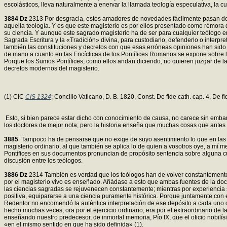
escolásticos, lleva naturalmente a enervar la llamada teología especulativa, la c
3884
Dz
2313 Por desgracia, estos amadores de novedades fácilmente pasan del d
aquella teología. Y es que este magisterio es por ellos presentado como rémora 
su ciencia. Y aunque este sagrado magisterio ha de ser para cualquier teólogo en
Sagrada Escritura y la «Tradición» divina, para custodiarlo, defenderlo o interpr
también las constituciones y decretos con que esas erróneas opiniones han sido 
de mano a cuanto en las Encíclicas de los Pontífices Romanos se expone sobre la
Porque los Sumos Pontífices, como ellos andan diciendo, no quieren juzgar de las c
decretos modernos del magisterio.
(1) CIC
CIS 1324
; Concilio Vaticano, D. B. 1820, Const. De fide cath. cap. 4, De f
Esto, si bien parece estar dicho con conocimiento de causa, no carece sin embarg
los doctores de mejor nota; pero la historia enseña que muchas cosas que antes 
3885
Tampoco ha de pensarse que no exige de suyo asentimiento lo que en las En
magisterio ordinario, al que también se aplica lo de quien a vosotros oye, a mí m
Pontífices en sus documentos pronuncian de propósito sentencia sobre alguna cue
discusión entre los teólogos.
3886
Dz
2314 También es verdad que los teólogos han de volver constantemente a l
por el magisterio vivo es enseñado. Añádase a esto que ambas fuentes de la doct
las ciencias sagradas se rejuvenecen constantemente; mientras por experiencia s
positiva, equipararse a una ciencia puramente histórica. Porque juntamente con est
Redentor no encomendó la auténtica interpretación de ese depósito a cada uno de lo
hecho muchas veces, ora por el ejercicio ordinario, era por el extraordinario de l
enseñando nuestro predecesor, de inmortal memoria, Pío IX, que el oficio nobilísi
«en el mismo sentido en que ha sido definida» (1).