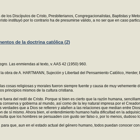
 de los Discípulos de Cristo, Presbiterianos, Congregacionalistas, Baptistas y Meto
risto instituyó por lo contrario ha de presumirse válido, a no ser que en caso partic
ntos de la doctrina católica (2)
tegro. Las enmiendas al texto, v. AAS 42 (1950) 960.
, la obra de A. HARTMANN, Sujeción y Libertad del Pensamiento Católico, Herder,
las cosas religiosas y morales fueron siempre fuente y causa de muy vehemente dolo
 principios mismos de la cultura cristiana.
e fuera del redil de Cristo. Porque si bien es cierto que la razón humana, sencill
ia conserva y gobierna al mundo, así como de la ley natural impresa por el Cread
las verdades que a Dios se refieren y atañen a las relaciones que median entre Dio
ión de sí mismo. Ahora bien, el entendimiento humano halla dificultad en la adquisic
sulta que los hombres se persuaden con gusto ser falso o, por lo menos, dudoso l
para que, aun en el estado actual del género humano, todos puedan conocer con fa