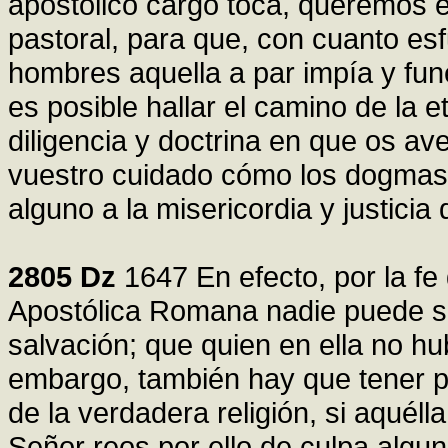
apostólico cargo toca, queremos exc
pastoral, para que, con cuanto esf
hombres aquella a par impía y fune
es posible hallar el camino de la 
diligencia y doctrina en que os a
vuestro cuidado cómo los dogmas 
alguno a la misericordia y justicia 
2805
Dz
1647 En efecto, por la fe
Apostólica Romana nadie puede sa
salvación; que quien en ella no hub
embargo, también hay que tener po
de la verdadera religión, si aquéll
Señor reos por ello de culpa algun