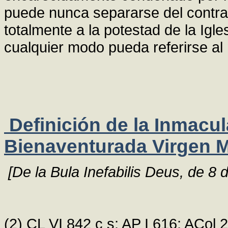
puede nunca separarse del contrat
totalmente a la potestad de la Igl
cualquier modo pueda referirse a
Definición de la Inmacu
Bienaventurada Virgen Ma
[De la Bula Inefabilis Deus, de 8
(2) CL VI 842 c s; AP I 616; ACol 23