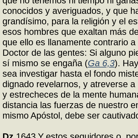
que no tenemos ni tiempo ni ganas
conocidos y averiguados, y que h
grandísimo, para la religión y el 
esos hombres que exaltan más de 
que ello es llanamente contrario a
Doctor de las gentes: Si alguno p
sí mismo se engaña (
Ga 6,3
). Ha
sea investigar hasta el fondo mist
dignado revelarnos, y atreverse a 
y estrecheces de la mente humana
distancia las fuerzas de nuestro e
mismo Apóstol, debe ser cautivado
Dz
1643 Y estos seguidores o, por