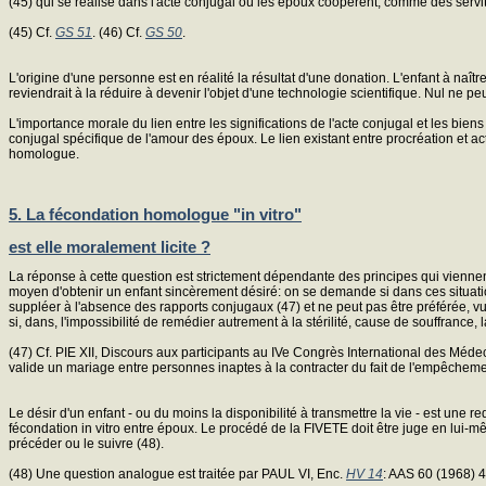
(45) qui se réalise dans l'acte conjugal où les époux coopèrent, comme des servi
(45) Cf.
GS 51
. (46) Cf.
GS 50
.
L'origine d'une personne est en réalité la résultat d'une donation. L'enfant à naît
reviendrait à la réduire à devenir l'objet d'une technologie scientifique. Nul ne
L'importance morale du lien entre les significations de l'acte conjugal et les bien
conjugal spécifique de l'amour des époux. Le lien existant entre procréation et act
homologue.
5. La fécondation homologue "in vitro"
est elle moralement licite ?
La réponse à cette question est strictement dépendante des principes qui viennen
moyen d'obtenir un enfant sincèrement désiré: on se demande si dans ces situation
suppléer à l'absence des rapports conjugaux (47) et ne peut pas être préférée, v
si, dans, l'impossibilité de remédier autrement à la stérilité, cause de souffrance
(47) Cf. PIE XII, Discours aux participants au IVe Congrès International des Médec
valide un mariage entre personnes inaptes à la contracter du fait de l'empêchem
Le désir d'un enfant - ou du moins la disponibilité à transmettre la vie - est un
fécondation in vitro entre époux. Le procédé de la FIVETE doit être juge en lui-mêm
précéder ou le suivre (48).
(48) Une question analogue est traitée par PAUL VI, Enc.
HV 14
: AAS 60 (1968) 