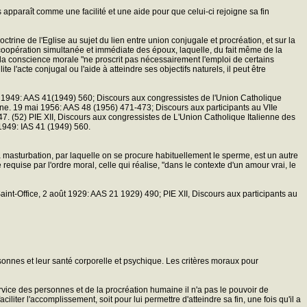
 apparaît comme une facilité et une aide pour que celui-ci rejoigne sa fin
ctrine de l'Eglise au sujet du lien entre union conjugale et procréation, et sur la
e coopération simultanée et immédiate des époux, laquelle, du fait même de la
t, la conscience morale "ne proscrit pas nécessairement l'emploi de certains
te l'acte conjugal ou l'aide à atteindre ses objectifs naturels, il peut être
e 1949: AAS 41(1949) 560; Discours aux congressistes de l'Union Catholique
ine. 19 mai 1956: AAS 48 (1956) 471-473; Discours aux participants au VIIe
7. (52) PIE XII, Discours aux congressistes de L'Union Catholique Italienne des
1949: IAS 41 (1949) 560.
 La masturbation, par laquelle on se procure habituellement le sperme, est un autre
 requise par l'ordre moral, celle qui réalise, "dans le contexte d'un amour vrai, le
 Saint-Office, 2 août 1929: AAS 21 1929) 490; PIE XII, Discours aux participants au
rsonnes et leur santé corporelle et psychique. Les critères moraux pour
vice des personnes et de la procréation humaine il n'a pas le pouvoir de
iliter l'accomplissement, soit pour lui permettre d'atteindre sa fin, une fois qu'il a