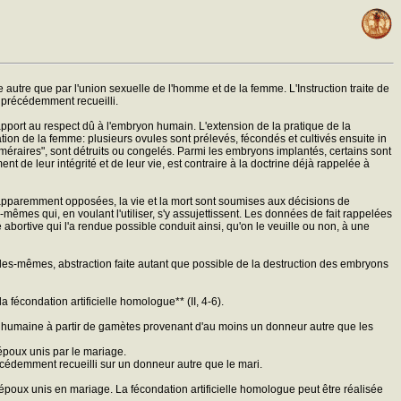
 autre que par l'union sexuelle de l'homme et de la femme. L'Instruction traite de
e précédemment recueilli.
pport au respect dû à l'embryon humain. L'extension de la pratique de la
ion de la femme: plusieurs ovules sont prélevés, fécondés et cultivés ensuite in
éraires", sont détruits ou congelés. Parmi les embryons implantés, certains sont
t de leur intégrité et de leur vie, est contraire à la doctrine déjà rappelée à
és apparemment opposées, la vie et la mort sont soumises aux décisions de
mes qui, en voulant l'utiliser, s'y assujettissent. Les données de fait rappelées
é abortive qui l'a rendue possible conduit ainsi, qu'on le veuille ou non, à une
lles-mêmes, abstraction faite autant que possible de la destruction des embryons
a fécondation artificielle homologue** (II, 4-6).
ion humaine à partir de gamètes provenant d'au moins un donneur autre que les
époux unis par le mariage.
écédemment recueilli sur un donneur autre que le mari.
époux unis en mariage. La fécondation artificielle homologue peut être réalisée