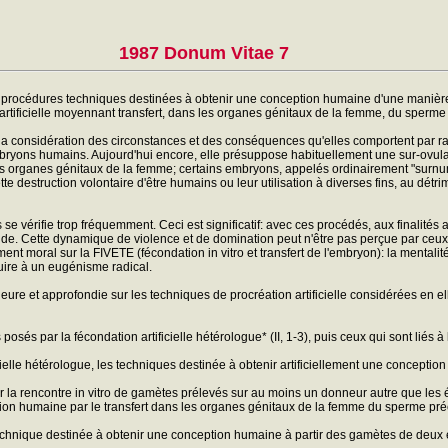
1987 Donum Vitae 7
verses procédures techniques destinées à obtenir une conception humaine d'une manière
on artificielle moyennant transfert, dans les organes génitaux de la femme, du sperm
r la considération des circonstances et des conséquences qu'elles comportent par ra
mbryons humains. Aujourd'hui encore, elle présuppose habituellement une sur-ovulat
es organes génitaux de la femme; certains embryons, appelés ordinairement "surnum
struction volontaire d'être humains ou leur utilisation à diverses fins, au détrimen
s se vérifie trop fréquemment. Ceci est significatif: avec ces procédés, aux finalit
de. Cette dynamique de violence et de domination peut n'être pas perçue par ceux-mê
ment moral sur la FIVETE (fécondation in vitro et transfert de l'embryon): la mentalit
uire à un eugénisme radical.
ure et approfondie sur les techniques de procréation artificielle considérées en e
és par la fécondation artificielle hétérologue* (II, 1-3), puis ceux qui sont liés à l
icielle hétérologue, les techniques destinée à obtenir artificiellement une concept
la rencontre in vitro de gamètes prélevés sur au moins un donneur autre que les 
ption humaine par le transfert dans les organes génitaux de la femme du sperme pr
 technique destinée à obtenir une conception humaine à partir des gamètes de deux 