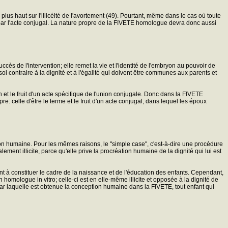
plus haut sur l'illicéité de l'avortement (49). Pourtant, même dans le cas où toute
 par l'acte conjugal. La nature propre de la FIVETE homologue devra donc aussi
s de l'intervention; elle remet la vie et l'identité de l'embryon au pouvoir de
oi contraire à la dignité et à l'égalité qui doivent être communes aux parents et
n et le fruit d'un acte spécifique de l'union conjugale. Donc dans la FIVETE
celle d'être le terme et le fruit d'un acte conjugal, dans lequel les époux
on humaine. Pour les mêmes raisons, le "simple case", c'est-à-dire une procédure
t illicite, parce qu'elle prive la procréation humaine de la dignité qui lui est
ent à constituer le cadre de la naissance et de l'éducation des enfants. Cependant,
 homologue in vitro; celle-ci est en elle-même illicite et opposée à la dignité de
ar laquelle est obtenue la conception humaine dans la FIVETE, tout enfant qui