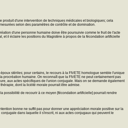
e le produit d'une intervention de techniques médicales et biologiques; cela
ue mesurées selon des paramètres de contrôle et de domination.
rocréation d'une personne humaine doive être poursuivie comme le fruit de l'acte
et il éclaire les positions du Magistère à propos de la fécondation artificielle
s époux stériles; pour certains, le recours à la FIVETE homologue semble l'unique
t à la procréation humaine. On reconnaît que la FIVETE ne peut certainement pas
cédure, aux actes spécifiques de l'union conjugale. Mais on se demande également
thérapie, dont la licéité morale pourrait être admise.
possibilité de recourir à ce moyen [fécondation artificielle] pourrait rendre
ntention bonne ne suffit pas pour donner une appréciation morale positive sur la
 conjugale dans laquelle il s'inscrit, ni aux actes conjugaux qui peuvent le