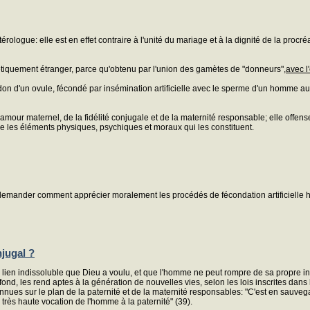
érologue: elle est en effet contraire à l'unité du mariage et à la dignité de la proc
étiquement étranger, parce qu'obtenu par l'union des gamètes de "donneurs",
avec l
don d'un ovule, fécondé par insémination artificielle avec le sperme d'un homme au
mour maternel, de la fidélité conjugale et de la maternité responsable; elle offense
tre les éléments physiques, psychiques et moraux qui les constituent.
se demander comment apprécier moralement les procédés de fécondation artificielle h
njugal ?
lien indissoluble que Dieu a voulu, et que l'homme ne peut rompre de sa propre initi
profond, les rend aptes à la génération de nouvelles vies, selon les lois inscrites d
ues sur le plan de la paternité et de la maternité responsables: "C'est en sauvegar
 très haute vocation de l'homme à la paternité" (39).