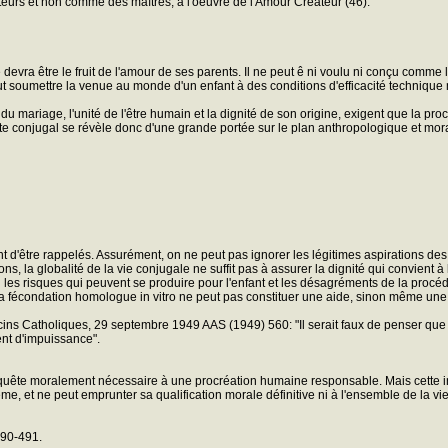
teurs et non comme des maîtres, à l'oeuvre de l'Amour Créateur (46).
re devra être le fruit de l'amour de ses parents. Il ne peut ê ni voulu ni conçu comm
 peut soumettre la venue au monde d'un enfant à des conditions d'efficacité techniq
s du mariage, l'unité de l'être humain et la dignité de son origine, exigent que la p
e conjugal se révèle donc d'une grande portée sur le plan anthropologique et moral, 
t d'être rappelés. Assurément, on ne peut pas ignorer les légitimes aspirations de
s, la globalité de la vie conjugale ne suffit pas à assurer la dignité qui convien
u les risques qui peuvent se produire pour l'enfant et les désagréments de la pro
, la fécondation homologue in vitro ne peut pas constituer une aide, sinon même une 
ins Catholiques, 29 septembre 1949 AAS (1949) 560: "Il serait faux de penser que la 
ent d'impuissance".
e requête moralement nécessaire à une procréation humaine responsable. Mais cette i
e, et ne peut emprunter sa qualification morale définitive ni à l'ensemble de la vie
490-491.