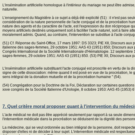
L'insémination artificielle homologue à l'intérieur du mariage ne peut être admise
naturelle.
L'enseignement du Magistère à ce sujet a déjà été explicité (51) : il n'est pas seu
considération de la nature personnelle de l'acte conjugal et de la procréation hu
nature des agents et du caractère de l'acte, est l'expression du don réciproque qui
moyens artificiels destinés uniquement soit à faciliter l'acte naturel, soit à faire a
moralement admis. Quand, au contraire, l'intervention se substitue à l'acte conjugal
(51) Cf. Réponse du Saint-Office, 17 mars 1897: DS 3323; PIE XII, Discours aux
italienne des sages-femmes, 29 octobre 1951: AAS 43 (1951) 850; Discours aux pa
Congrès International de la Société Internationale d'Hématologie. 12 septembre 1
sages-femmes, 29 octobre 1951: AAS 43 (1951) 850. (53) PIE Xll, Discours aux p
L'insémination artificielle substituant l'acte conjugal est proscrite en vertu de l
signe de cette dissociation: même quand il est posé en vue de la procréation, le gest
sens intégral de la donation mutuelle et de la procréation humaine " (54).
(54) Congrégation pour la Doctrine de la Foi, Déclaration sur certaines questions 
xxve congrès de la Société Italienne d'Urologie, 8 octobre 1953: AAS 45 (1953) 6
7. Quel critère moral proposer quant à l'intervention du médec
L'acte médical ne doit pas être apprécié seulement par rapport à sa seule dimensio
l'intervention médicale dans la procréation se déduisent de la dignité des personn
La médecine, qui se veut ordonnée au bien intégral de la personne, doit respecte
disposer d'elles ni de décider à leur sujet. L'intervention médicale est respectueuse