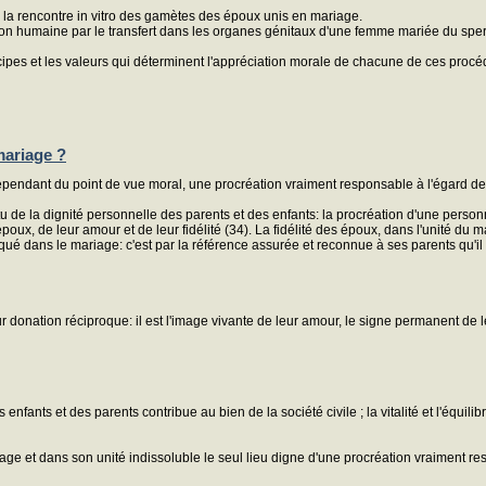
la rencontre in vitro des gamètes des époux unis en mariage.
tion humaine par le transfert dans les organes génitaux d'une femme mariée du sp
cipes et les valeurs qui déterminent l'appréciation morale de chacune de ces procé
mariage ?
endant du point de vue moral, une procréation vraiment responsable à l'égard de l'e
u de la dignité personnelle des parents et des enfants: la procréation d'une perso
 époux, de leur amour et de leur fidélité (34). La fidélité des époux, dans l'unité du
duqué dans le mariage: c'est par la référence assurée et reconnue à ses parents qu'i
 donation réciproque: il est l'image vivante de leur amour, le signe permanent de l
 enfants et des parents contribue au bien de la société civile ; la vitalité et l'éq
iage et dans son unité indissoluble le seul lieu digne d'une procréation vraiment r