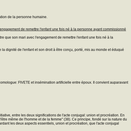
réation de la personne humaine.
'engagement de remettre l'enfant une fois né à la personne ayant commissionné
tre que son mari avec l'engagement de remettre l'enfant une fois né à la
 la dignité de l'enfant et son droit à être conçu, porté, mis au monde et éduqué
omologue: FIVETE et insémination artificielle entre époux. Il convient auparavant
ative, entre les deux significations de l'acte conjugal: union et procréation. En
ans l'être même de l'homme et de la femme" (38). Ce principe, fondé sur la nature du
dant les deux aspects essentiels, union et procréation, que l'acte conjugal