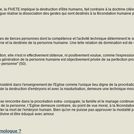
la FIVETE implique la destruction d'être humains, fait contraire à la doctrine citée 
gue réalise la dissociation des gestes qui sont destinés à la fécondation humaine
e tierces personnes dont la compétence et l'activité technique déterminent le succè
ine et la destinée de la personne humaine. Une telle relation de domination est de s
dation; elle n'est ni effectivement obtenue, ni positivement voulue, comme l'expressio
énération de la personne humaine est objectivement privée de sa perfection propre: 
e personne" (50).
nsidéré dans l'enseignement de l'Eglise comme l'unique lieu digne de la procréati
 la destruction d'embryons et avec la masturbation, demeure une technique moralemen
se rencontre dans la procréation extra- conjugale; la famille et le mariage continu
é de la personne, I 'Eglise demeure contraire, du point de vue moral, à la fécondation
iter la mort de l'embryon humain. Bien qu'on ne puisse pas approuver la modalité p
divine et être éduqué avec amour.
omologue ?