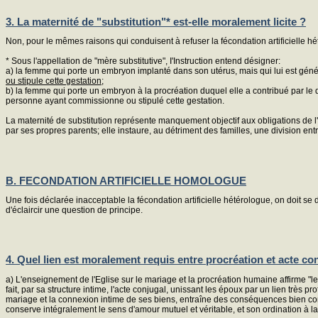
3. La maternité de "substitution"* est-elle moralement licite ?
Non, pour le mêmes raisons qui conduisent à refuser la fécondation artificielle hét
* Sous l'appellation de "mère substitutive", I'Instruction entend désigner:
a) la femme qui porte un embryon implanté dans son utérus, mais qui lui est gén
ou stipule cette gestation;
b) la femme qui porte un embryon à la procréation duquel elle a contribué par le 
personne ayant commissionne ou stipulé cette gestation.
La maternité de substitution représente manquement objectif aux obligations de l'a
par ses propres parents; elle instaure, au détriment des familles, une division en
B. FECONDATION ARTIFICIELLE HOMOLOGUE
Une fois déclarée inacceptable la fécondation artificielle hétérologue, on doit 
d'éclaircir une question de principe.
4. Quel lien est moralement requis entre procréation et acte co
a) L'enseignement de l'Eglise sur le mariage et la procréation humaine affirme "le 
fait, par sa structure intime, l'acte conjugal, unissant les époux par un lien très 
mariage et la connexion intime de ses biens, entraîne des conséquences bien conn
conserve intégralement le sens d'amour mutuel et véritable, et son ordination à la