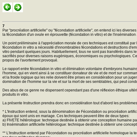
7
Par "procréation artificielle" ou "fécondation artificielle", on entend ici les di
la fécondation d'un ovule en éprouvette (fécondation in vitro) et de l'inséminati
Un point préliminaire à l'appréciation morale de ces techniques est constitué pa
fécondation in vitro a nécessité d'innombrables fécondations et destructions d'e
vitro pendant quelques jours. Habituellement, tous ne sont pas transférés dans l
sacrifiés pour diverses raisons eugéniques, économiques ou psychologiques. Cette de
propos de l'avortement provoqué.
Le rapport entre fécondation in vitro et élimination volontaire d'embryons humain
l'homme, qui en vient ainsi à se constituer donateur de vie et de mort sur comman
et la froide logique qui les relie doivent être prises en considération pour un juge
domination de l'homme sur la vie et sur la mort de ses semblables, qui peut cond
Des abus de ce genre ne dispensent cependant pas d'une réflexion éthique ultérie
produits in vitro.
La présente Instruction prendra donc en considération tout d'abord les problèmes pos
* L'Instruction entend, sous la dénomination de Fécondation ou procréation artif
époux qui sont unis en mariage. Ces techniques peuvent être de deux types:
a) FIVETE hétérologue: technique destinée à obtenir une conception humaine par 
b) Insémination artificielle hétérologue: technique destinée à obtenir une conce
** L'Instruction entend par Fécondation ou procréation artificielle homologue la