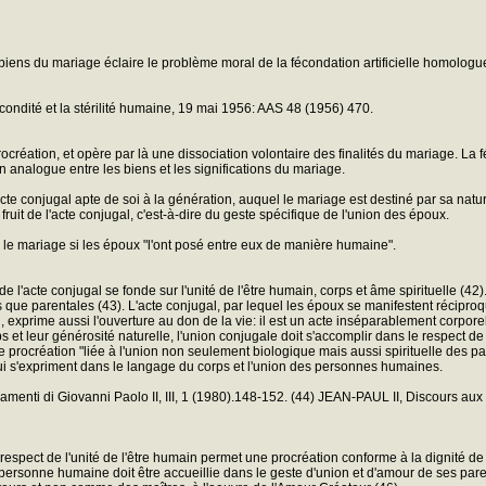
s biens du mariage éclaire le problème moral de la fécondation artificielle homologue
écondité et la stérilité humaine, 19 mai 1956: AAS 48 (1956) 470.
rocréation, et opère par là une dissociation volontaire des finalités du mariage. La 
n analogue entre les biens et les significations du mariage.
acte conjugal apte de soi à la génération, auquel le mariage est destiné par sa natur
uit de l'acte conjugal, c'est-à-dire du geste spécifique de l'union des époux.
é le mariage si les époux "l'ont posé entre eux de manière humaine".
s de l'acte conjugal se fonde sur l'unité de l'être humain, corps et âme spirituelle
ue parentales (43). L'acte conjugal, par lequel les époux se manifestent réciproqu
l, exprime aussi l'ouverture au don de la vie: il est un acte inséparablement corpore
et leur générosité naturelle, l'union conjugale doit s'accomplir dans le respect de 
'une procréation "liée à l'union non seulement biologique mais aussi spirituelle des
ui s'expriment dans le langage du corps et l'union des personnes humaines.
menti di Giovanni Paolo II, III, 1 (1980).148-152. (44) JEAN-PAUL II, Discours au
 le respect de l'unité de l'être humain permet une procréation conforme à la dignité d
personne humaine doit être accueillie dans le geste d'union et d'amour de ses paren