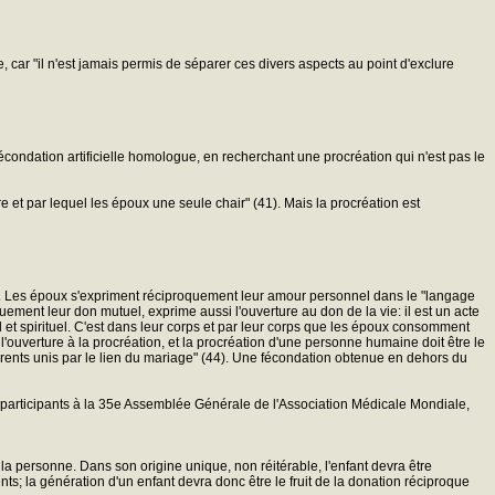
, car "il n'est jamais permis de séparer ces divers aspects au point d'exclure
fécondation artificielle homologue, en recherchant une procréation qui n'est pas le
e et par lequel les époux une seule chair" (41). Mais la procréation est
 (42). Les époux s'expriment réciproquement leur amour personnel dans le "langage
ement leur don mutuel, exprime aussi l'ouverture au don de la vie: il est un acte
l et spirituel. C'est dans leur corps et par leur corps que les époux consomment
l'ouverture à la procréation, et la procréation d'une personne humaine doit être le
 parents unis par le lien du mariage" (44). Une fécondation obtenue en dehors du
x participants à la 35e Assemblée Générale de l'Association Médicale Mondiale,
e la personne. Dans son origine unique, non réitérable, l'enfant devra être
ts; la génération d'un enfant devra donc être le fruit de la donation réciproque