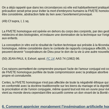
On a déjà rappelé que dans les circonstances où elle est habituellement pratiquée, 
précaution serait prise pour éviter la mort d'embryons humains la FIVETE homolo
être considérée, abstraction faite du lien avec l'avortement provoqué.
(49) Cf supra, I, 1 sq.
La FIVETE homologue est opérée en dehors du corps des conjoints, par des gestes d
médecins et des biologistes, et instaure une domination de la technique sur l'orig
aux enfants.
La conception in vitro est le résultat de l'action technique qui préside à la fécon
homologue, même considérée dans le contexte de rapports conjugaux effectifs, la g
peuvent devenir "coopérateurs de Dieu pour le don de la vie à une autre nouvell
(50) JEAN-PAUL II, Exhort. apost.
FC 14
: AAS 74 (1982) 96.
Ces raisons permettent de comprendre pourquoi l'acte de l'amour conjugal est co
de FIVETE homologue purifiée de toute compromission avec la pratique abortive de
propre et connaturelle.
Certes, la FIVETE homologue n'est pas affectée de toute la négativité éthique qui 
en conformité avec la doctrine traditionnelle sur les biens du mariage et la dignit
la procréation et de l'union conjugale, même quand tout est mis en ouvre pour év
vient au monde devra cependant être accueilli comme un don vivant de la Bonté 
6. Comment apprécier moralement l'insémination artificielle h