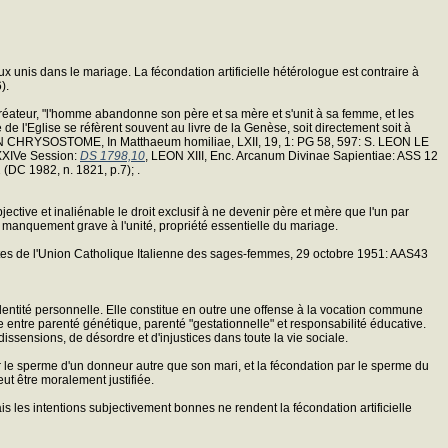
 unis dans le mariage. La fécondation artificielle hétérologue est contraire à
).
réateur, "l'homme abandonne son père et sa mère et s'unit à sa femme, et les
re de l'Eglise se réfèrent souvent au livre de la Genèse, soit directement soit à
AN CHRYSOSTOME, In Matthaeum homiliae, LXII, 19, 1: PG 58, 597: S. LEON LE
XIVe Session:
DS 1798,10
, LEON XIII, Enc. Arcanum Divinae Sapientiae: ASS 12
(DC 1982, n. 1821, p.7); .
jective et inaliénable le droit exclusif à ne devenir père et mère que l'un par
 manquement grave à l'unité, propriété essentielle du mariage.
stes de l'Union Catholique Italienne des sages-femmes, 29 octobre 1951: AAS43
on identité personnelle. Elle constitue en outre une offense à la vocation commune
re entre parenté génétique, parenté "gestationnelle" et responsabilité éducative.
e dissensions, de désordre et d'injustices dans toute la vie sociale.
r le sperme d'un donneur autre que son mari, et la fécondation par le sperme du
ut être moralement justifiée.
s les intentions subjectivement bonnes ne rendent la fécondation artificielle