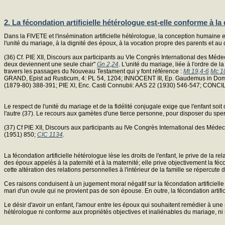
2. La fécondation artificielle hétérologue est-elle conforme à la
Dans la FIVETE et l'insémination artificielle hétérologue, la conception humaine 
l'unité du mariage, à la dignité des époux, à la vocation propre des parents et au
(36) Cf. PIE XII, Discours aux participants au VIe Congrès International des Mé
deux deviennent une seule chair"
Gn 2,24
. L'unité du mariage, liée à l'ordre de l
travers les passages du Nouveau Testament qui y font référence :
Mt 19,4-6
Mc 1
GRAND, Epist ad Rusticum, 4: PL 54, 1204; INNOCENT III, Ep. Gaudemus in Do
(1879-80) 388-391; PIE XI, Enc. Casti Connubii: AAS 22 (1930) 546-547; CONCI
Le respect de l'unité du mariage et de la fidélité conjugale exige que l'enfant soit
l'autre (37). Le recours aux gamètes d'une tierce personne, pour disposer du spe
(37) Cf PIE XII, Discours aux participants au IVe Congrès International des Mé
(1951) 850;
CIC 1134
.
La fécondation artificielle hétérologue lèse les droits de l'enfant, le prive de la 
des époux appelés à la paternité et à la maternité; elle prive objectivement la féc
cette altération des relations personnelles à l'intérieur de la famille se répercute d
Ces raisons conduisent à un jugement moral négatif sur la fécondation artificiel
mari d'un ovule qui ne provient pas de son épouse. En outre, la fécondation artifi
Le désir d'avoir un enfant, l'amour entre les époux qui souhaitent remédier à une
hétérologue ni conforme aux propriétés objectives et inaliénables du mariage, ni 