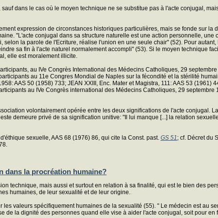
, sauf dans le cas où le moyen technique ne se substitue pas à l'acte conjugal, mais
lement expression de circonstances historiques particulières, mais se fonde sur la do
maine. "L'acte conjugal dans sa structure naturelle est une action personnelle, un
, selon la parole de l'Ecriture, réalise l'union en une seule chair" (52). Pour autan
tteindre sa fin à l'acte naturel normalement accompli" (53). Si le moyen technique facili
, elle est moralement illicite.
 participants, au IVe Congrès International des Médecins Catholiques, 29 septembr
rticipants au 11e Congres Mondial de Naples sur la fécondité et la stérilité huma
958: AAS 50 (1958) 733; JEAN XXIII, Enc. Mater et Magistra, 111: AAS 53 (1961) 44
articipants au IVe Congrès international des Médecins Catholiques, 29 septembre 
a dissociation volontairement opérée entre les deux significations de l'acte conjugal.
e demeure privé de sa signification unitive: "Il lui manque [...] la relation sexuelle
d'éthique sexuelle, AAS 68 (1976) 86, qui cite la Const. past.
GS 51
; cf. Décret du
78.
in dans la procréation humaine?
n technique, mais aussi et surtout en relation à sa finalité, qui est le bien des pe
es humaines, de leur sexualité et de leur origine.
r les valeurs spécifiquement humaines de la sexualité (55). " Le médecin est au ser
 de la dignité des personnes quand elle vise à aider l'acte conjugal, soit pour en fac