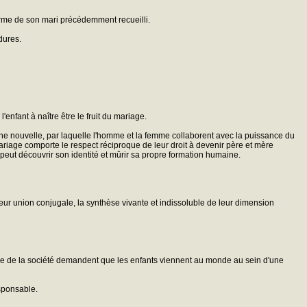
erme de son mari précédemment recueilli.
dures.
nfant à naître être le fruit du mariage.
nne nouvelle, par laquelle l'homme et la femme collaborent avec la puissance du
 mariage comporte le respect réciproque de leur droit à devenir père et mère
l peut découvrir son identité et mûrir sa propre formation humaine.
eur union conjugale, la synthèse vivante et indissoluble de leur dimension
uilibre de la société demandent que les enfants viennent au monde au sein d'une
esponsable.