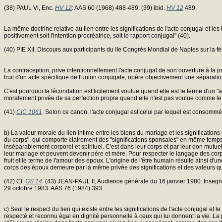
(38) PAUL Vl, Enc.
HV 12
: AAS 60 (1968) 488-489. (39) ibid.
HV 12
489.
La même doctrine relative au lien entre les significations de l'acte conjugal et le
positivement soit l'intention procréatrice, soit le rapport conjugal" (40).
(40) PIE XII, Discours aux participants du IIe Congrès Mondial de Naples sur la f
La contraception, prive intentionnellement l'acte conjugal de son ouverture à la p
fruit d'un acte spécifique de l'union conjugale, opère objectivement une séparatio
C'est pourquoi la fécondation est licitement voulue quand elle est le terme d'un "
moralement privée de sa perfection propre quand elle n'est pas voulue comme le fr
(41)
CIC 1061
. Selon ce canon, l'acte conjugal est celui par lequel est consomm
b) La valeur morale du lien intime entre les biens du mariage et les signification
du corps", qui comporte clairement des "significations sponsales" en même temps q
inséparablement corporel et spirituel. C'est dans leur corps et par leur don mutue
leur mariage et peuvent devenir père et mère. Pour respecter le langage des corps 
fruit et le terme de l'amour des époux. L'origine de l'être humain résulte ainsi d
corps des époux demeure par là même privée des significations et des valeurs q
(42) Cf.
GS 14
. (43) JEAN-PAUL II, Audience générale du 16 janvier 1980: Insegna
29 octobre 1983: AAS 76 (1984) 393.
c) Seul le respect du lien qui existe entre les significations de l'acte conjugal et
respecté et reconnu égal en dignité personnelle à ceux qui lui donnent la vie. La 