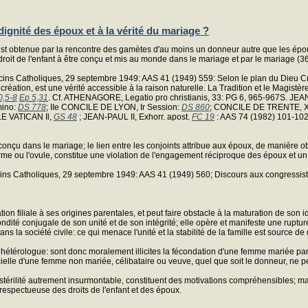
 dignité des époux et à la vérité du mariage ?
est obtenue par la rencontre des gamètes d'au moins un donneur autre que les époux
 droit de l'enfant à être conçu et mis au monde dans le mariage et par le mariage (36
decins Catholiques, 29 septembre 1949: AAS 41 (1949) 559: Selon le plan du Dieu C
a création, est une vérité accessible à la raison naturelle. La Tradition et le Magistè
0,5-8
Ep 5,31
. Cf. ATHENAGORE, Legatio pro christianis, 33: PG 6, 965-967S. JE
mino:
DS 778
; IIe CONCILE DE LYON, Ir Session:
DS 860
; CONCILE DE TRENTE, X
LE VATICAN Il,
GS 48
; JEAN-PAUL II, Exhorr. apost.
FC 19
: AAS 74 (1982) 101-102 
 conçu dans le mariage; le lien entre les conjoints attribue aux époux, de manière ob
rme ou l'ovule, constitue une violation de l'engagement réciproque des époux et un
decins Catholiques, 29 septembre 1949: AAS 41 (1949) 560; Discours aux congressi
relation filiale à ses origines parentales, et peut faire obstacle à la maturation de s
ondité conjugale de son unité et de son intégrité; elle opère et manifeste une ruptu
ans la société civile: ce qui menace l'unité et la stabilité de la famille est source d
le hétérologue: sont donc moralement illicites la fécondation d'une femme mariée pa
cielle d'une femme non mariée, célibataire ou veuve, quel que soit le donneur, ne pe
 stérilité autrement insurmontable, constituent des motivations compréhensibles; mai
respectueuse des droits de l'enfant et des époux.