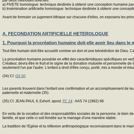
par deux méthodes diverses:
a) FIVETE homologue: technique destinée à obtenir une conception humaine par 
b) Insémination artificielle homologue: technique destinée à obtenir une concep
Avant de formuler un jugement éthique sur chacune d'elles, on exposera les prin
A. FECONDATION ARTIFlCIELLE HETEROLOGUE
1. Pourquoi la procréation humaine doit-elle avoir lieu dans le 
Tout être humain doit être accueilli comme un don et une bénédiction de Dieu. Cep
La procréation humaine possède en effet des caractéristiques spécifiques en vert
Créateur, devra être le fruit et le signe de la donation mutuelle et personnelle de
seulement l'un par l'autre. L'enfant a droit d'être conçu, porté, mis a monde et é
(34) Cf.
GS 50
.
Les parents trouvent dans l'enfant une confirmation et un accomplissement de leur
paternelle et maternelle (35).
(35) Cf. JEAN-PAUL II, Exhort. apost.
FC 14
: AAS 74 (1982) 96.
En vertu de la vocation et des responsabilités sociales de la personne, le bien des
famille, et que celle-ci soit fondée sur le mariage d'une manière stable.
La tradition de l'Eglise et la réflexion anthropologique reconnaissent dans le mar