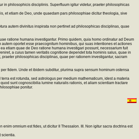
 in philosophicis disciplinis. Superfluum igitur videtur, praeter philosophicas
inis, et etiam de Deo, unde quaedam pars philosophiae dicitur theologia, sive
ptura autem divinitus inspirata non pertinet ad philosophicas disciplinas, quae
uae ratione humana investigantur. Primo quidem, quia homo ordinatur ad Deum
m autem oportet esse praecognitum hominibus, qui suas intentiones et actiones
ea etiam quae de Deo ratione humana investigari possunt, necessarium fuit
niret, a cuius tamen veritatis cognitione dependet tota hominis salus, quae in
it, praeter philosophicas disciplinas, quae per rationem investigantur, sacram
da per fidem. Unde et ibidem subditur, plurima supra sensum hominum ostensa
d terra est rotunda, sed astrologus per medium mathematicum, idest a materia
od sunt cognoscibilia lumine naturalis rationis, et aliam scientiam tractare
ilosophiae ponitur.
enim omnium est fides, ut dicitur II Thessalon. III. Non igitur sacra doctrina est
 scientia.