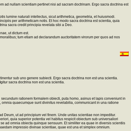
autem ad nullam scientiam pertinet nisi ad sacram doctrinam. Ergo sacra doctrina est
lumine naturali intellectus, sicut arithmetica, geometria, et huiusmodi.
incipiis per arithmeticam notis. Et hoc modo sacra doctrina est scientia, quia
trina sacra credit principia revelata sibi a Deo.
nae, ut dictum est.
tiis moralibus; tum etiam ad declarandum auctoritatem virorum per quos ad nos
tinentur sub uno genere subiecti. Ergo sacra doctrina non est una scientia.
gitur sacra doctrina non est una scientia.
secundum rationem formalem obiecti, puta homo, asinus et lapis conveniunt in
st, omnia quaecumque sunt divinitus revelabilia, communicant in una ratione
d Deum, ut ad principium vel finem. Unde unitas scientiae non impeditur.
riori, quia superior potentia vel habitus respicit obiectum sub universaliori
se ad omnia obiecta quinque sensuum. Et similiter ea quae in diversis scientiis
lut quaedam impressio divinae scientiae, quae est una et simplex omnium.