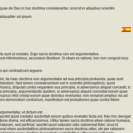
quae de Deo in hac doctrina considerantur, sicut et in aliquibus scientiis
liqualiter ad ipsum.
ipta sunt ut credatis. Ergo sacra doctrina non est argumentativa.
te est infirmissimus, secundum Boetium. Si etiam ex ratione, hoc non congruit eius
s qui contradicunt arguere.
iis; ita haec doctrina non argumentatur ad sua principia probanda, quae sunt
probandam. Sed tamen considerandum est in scientiis philosophicis, quod
hysica, disputat contra negantem sua principia, si adversarius aliquid concedit, si
sua principia, argumentando quidem, si adversarius aliquid concedat eorum quae
sarius nihil credat eorum quae divinitus revelantur, non remanet amplius via ad
de vero demonstrari contrarium, manifestum est probationes quae contra fidem
rgumentatur, ut dictum est.
ortet quod credatur auctoritati eorum quibus revelatio facta est. Nec hoc derogat
tione divina, est efficacissimus. Utitur tamen sacra doctrina etiam ratione humana,
ram, sed perficiat, oportet quod naturalis ratio subserviat fidei; sicut et
t quod etiam auctoritatibus philosophorum sacra doctrina utitur, ubi per rationem