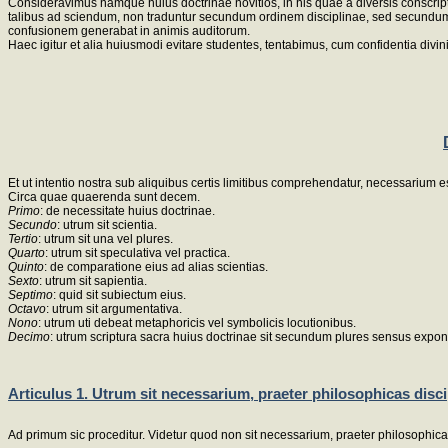
Consideravimus namque huius doctrinae novitios, in his quae a diversis conscrip
talibus ad sciendum, non traduntur secundum ordinem disciplinae, sed secundum 
confusionem generabat in animis auditorum.
Haec igitur et alia huiusmodi evitare studentes, tentabimus, cum confidentia divin
Et ut intentio nostra sub aliquibus certis limitibus comprehendatur, necessarium es
Circa quae quaerenda sunt decem.
Primo
: de necessitate huius doctrinae.
Secundo
: utrum sit scientia.
Tertio
: utrum sit una vel plures.
Quarto
: utrum sit speculativa vel practica.
Quinto
: de comparatione eius ad alias scientias.
Sexto
: utrum sit sapientia.
Septimo
: quid sit subiectum eius.
Octavo
: utrum sit argumentativa.
Nono
: utrum uti debeat metaphoricis vel symbolicis locutionibus.
Decimo
: utrum scriptura sacra huius doctrinae sit secundum plures sensus expo
Articulus 1. Utrum sit necessarium, praeter philosophicas disci
Ad primum sic proceditur. Videtur quod non sit necessarium, praeter philosophica