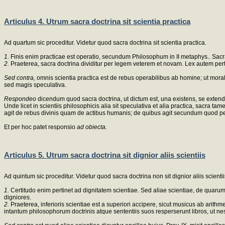
Articulus 4. Utrum sacra doctrina sit scientia practica
Ad quartum sic proceditur. Videtur quod sacra doctrina sit scientia practica.
1.
Finis enim practicae est operatio, secundum Philosophum in II metaphys.. Sacra a
2.
Praeterea, sacra doctrina dividitur per legem veterem et novam. Lex autem perti
Sed contra,
omnis scientia practica est de rebus operabilibus ab homine; ut moral
sed magis speculativa.
Respondeo
dicendum quod sacra doctrina, ut dictum est, una existens, se extendi
Unde licet in scientiis philosophicis alia sit speculativa et alia practica, sacra
agit de rebus divinis quam de actibus humanis; de quibus agit secundum quod per
Et per hoc patet responsio
ad obiecta.
Articulus 5. Utrum sacra doctrina sit dignior aliis scientiis
Ad quintum sic proceditur. Videtur quod sacra doctrina non sit dignior aliis scientii
1.
Certitudo enim pertinet ad dignitatem scientiae. Sed aliae scientiae, de quarum prin
digniores.
2.
Praeterea, inferioris scientiae est a superiori accipere, sicut musicus ab arith
intantum philosophorum doctrinis atque sententiis suos resperserunt libros, ut nesci