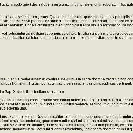
illud tantummodo quo fides saluberrima gignitur, nutritur, defenditur, roboratur. Hoc 
lex est scientiarum genus. Quaedam enim sunt, quae procedunt ex principiis notis 
sicut perspectiva procedit ex principiis notificatis per geometriam, et musica ex pr
Dei et beatorum. Unde sicut musica credit principia tradita sibi ab arithmetico, ita doc
vel reducuntur ad notitiam superioris scientiae. Et talia sunt principia sacrae doctri
is principaliter tractetur, sed introducuntur tum in exemplum vitae, sicut in scien
 subiecti. Creator autem et creatura, de quibus in sacra doctrina tractatur, non con
e moribus hominum. Huiusmodi autem ad diversas scientias philosophicas pertinent. I
nim Sap. X, dedit illi scientiam sanctorum.
tentiae et habitus consideranda secundum obiectum, non quidem materialiter, sed 
ra considerat aliqua secundum quod sunt divinitus revelata, secundum quod dictum e
sub scientia una.
ris ex aequo, sed de Deo principaliter, et de creaturis secundum quod referuntur a
ificari circa illas materias, quae communiter cadunt sub una potentia vel habitu supe
 sub se visibile et audibile, unde sensus communis, cum sit una potentia, extendit 
ratione, inquantum scilicet sunt divinitus revelabilia, ut sic sacra doctrina sit ve