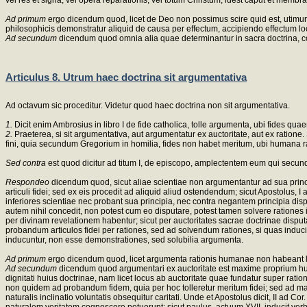
vel res et signa; vel opera reparationis; vel totum Christum, idest caput et memb
Ad primum
ergo dicendum quod, licet de Deo non possimus scire quid est, utimur ta
philosophicis demonstratur aliquid de causa per effectum, accipiendo effectum loc
Ad secundum
dicendum quod omnia alia quae determinantur in sacra doctrina, co
Articulus 8. Utrum haec doctrina sit argumentativa
Ad octavum sic proceditur. Videtur quod haec doctrina non sit argumentativa.
1.
Dicit enim Ambrosius in libro I de fide catholica, tolle argumenta, ubi fides quae
2.
Praeterea, si sit argumentativa, aut argumentatur ex auctoritate, aut ex ratione.
fini, quia secundum Gregorium in homilia, fides non habet meritum, ubi humana r
Sed contra
est quod dicitur ad titum I, de episcopo, amplectentem eum qui secund
Respondeo
dicendum quod, sicut aliae scientiae non argumentantur ad sua princ
articuli fidei; sed ex eis procedit ad aliquid aliud ostendendum; sicut Apostolu
inferiores scientiae nec probant sua principia, nec contra negantem principia disp
autem nihil concedit, non potest cum eo disputare, potest tamen solvere ratione
per divinam revelationem habentur; sicut per auctoritates sacrae doctrinae dispu
probandum articulos fidei per rationes, sed ad solvendum rationes, si quas inducit
inducuntur, non esse demonstrationes, sed solubilia argumenta.
Ad primum
ergo dicendum quod, licet argumenta rationis humanae non habeant loc
Ad secundum
dicendum quod argumentari ex auctoritate est maxime proprium huius
dignitati huius doctrinae, nam licet locus ab auctoritate quae fundatur super rati
non quidem ad probandum fidem, quia per hoc tolleretur meritum fidei; sed ad manif
naturalis inclinatio voluntatis obsequitur caritati. Unde et Apostolus dicit, II ad 