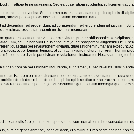
 III, altiora te ne quaesieris. Sed ea quae rationi subduntur, sufficienter traduntur
quod cum ente convertitur. Sed de omnibus entibus tractatur in philosophicis discipl
rium, praeter philosophicas disciplinas, aliam doctrinam haberi.
ilis est ad docendum, ad arguendum, ad corripiendum, ad erudiendum ad iustitiam. Scri
disciplinas, esse aliam scientiam divinitus inspiratam.
m quandam secundum revelationem divinam, praeter philosophicas disciplinas, q
iae LXIV, oculus non vidit Deus absque te, quae praeparasti diligentibus te. Fine
ta fierent quaedam per revelationem divinam, quae rationem humanam excedunt. Ad 
a, a paucis, et per longum tempus, et cum admixtione multorum errorum, homini prove
ium fuit quod de divinis per divinam revelationem instruantur. Necessarium igitur fu
non sint ab homine per rationem inquirenda, sunt tamen, a Deo revelata, suscipien
m inducit. Eandem enim conclusionem demonstrat astrologus et naturalis, puta quo
rohibet de eisdem rebus, de quibus philosophicae disciplinae tractant secundum qu
 sacram doctrinam pertinet, differt secundum genus ab illa theologia quae pars ph
it ex articulis fidei, qui non sunt per se noti, cum non ab omnibus concedantur, non 
us, puta de gestis abrahae, isaac et Iacob, et similibus. Ergo sacra doctrina non est