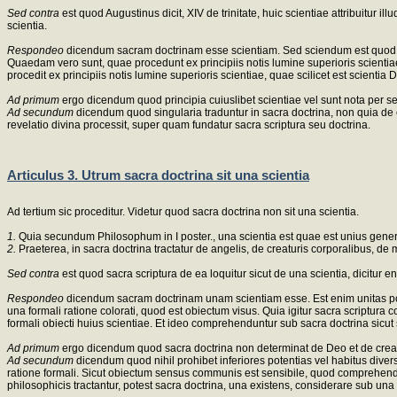
Sed contra
est quod Augustinus dicit, XIV de trinitate, huic scientiae attribuitur 
scientia.
Respondeo
dicendum sacram doctrinam esse scientiam. Sed sciendum est quod dup
Quaedam vero sunt, quae procedunt ex principiis notis lumine superioris scientiae, 
procedit ex principiis notis lumine superioris scientiae, quae scilicet est scientia 
Ad primum
ergo dicendum quod principia cuiuslibet scientiae vel sunt nota per se, 
Ad secundum
dicendum quod singularia traduntur in sacra doctrina, non quia de e
revelatio divina processit, super quam fundatur sacra scriptura seu doctrina.
Articulus 3. Utrum sacra doctrina sit una scientia
Ad tertium sic proceditur. Videtur quod sacra doctrina non sit una scientia.
1.
Quia secundum Philosophum in I poster., una scientia est quae est unius generis
2.
Praeterea, in sacra doctrina tractatur de angelis, de creaturis corporalibus, d
Sed contra
est quod sacra scriptura de ea loquitur sicut de una scientia, dicitur e
Respondeo
dicendum sacram doctrinam unam scientiam esse. Est enim unitas po
una formali ratione colorati, quod est obiectum visus. Quia igitur sacra scriptu
formali obiecti huius scientiae. Et ideo comprehenduntur sub sacra doctrina sicut 
Ad primum
ergo dicendum quod sacra doctrina non determinat de Deo et de creatu
Ad secundum
dicendum quod nihil prohibet inferiores potentias vel habitus divers
ratione formali. Sicut obiectum sensus communis est sensibile, quod comprehendit
philosophicis tractantur, potest sacra doctrina, una existens, considerare sub una 