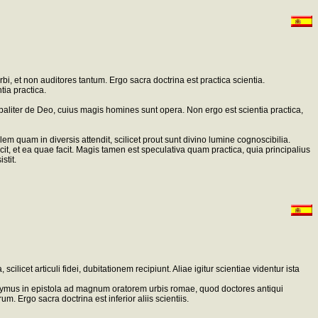
i, et non auditores tantum. Ergo sacra doctrina est practica scientia.
tia practica.
ipaliter de Deo, cuius magis homines sunt opera. Non ergo est scientia practica,
m quam in diversis attendit, scilicet prout sunt divino lumine cognoscibilia.
cit, et ea quae facit. Magis tamen est speculativa quam practica, quia principalius
stit.
ilicet articuli fidei, dubitationem recipiunt. Aliae igitur scientiae videntur ista
ieronymus in epistola ad magnum oratorem urbis romae, quod doctores antiqui
. Ergo sacra doctrina est inferior aliis scientiis.