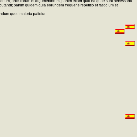
stionum, articulorum et argumentorum; partim etiam quia ea quae sunt necessaria
tandi; partim quidem quia eorundem frequens repetitio et fastidium et
cundum quod materia patietur.