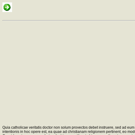
Quia catholicae veritatis doctor non solum provectos debet instruere, sed ad eum p
intentionis in hoc opere est, ea quae ad christianam religionem pertinent, eo mo