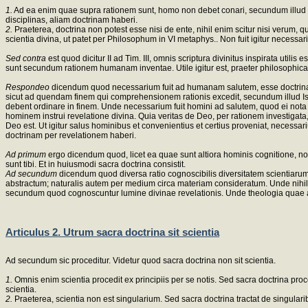
1.
Ad ea enim quae supra rationem sunt, homo non debet conari, secundum illud Eccli.
disciplinas, aliam doctrinam haberi.
2.
Praeterea, doctrina non potest esse nisi de ente, nihil enim scitur nisi verum, 
scientia divina, ut patet per Philosophum in VI metaphys.. Non fuit igitur necessa
Sed contra
est quod dicitur II ad Tim. III, omnis scriptura divinitus inspirata ut
sunt secundum rationem humanam inventae. Utile igitur est, praeter philosophicas 
Respondeo
dicendum quod necessarium fuit ad humanam salutem, esse doctrina
sicut ad quendam finem qui comprehensionem rationis excedit, secundum illud Isa
debent ordinare in finem. Unde necessarium fuit homini ad salutem, quod ei no
hominem instrui revelatione divina. Quia veritas de Deo, per rationem investigat
Deo est. Ut igitur salus hominibus et convenientius et certius proveniat, necessar
doctrinam per revelationem haberi.
Ad primum
ergo dicendum quod, licet ea quae sunt altiora hominis cognitione, 
sunt tibi. Et in huiusmodi sacra doctrina consistit.
Ad secundum
dicendum quod diversa ratio cognoscibilis diversitatem scientiaru
abstractum; naturalis autem per medium circa materiam consideratum. Unde nihil p
secundum quod cognoscuntur lumine divinae revelationis. Unde theologia quae ad
Articulus 2. Utrum sacra doctrina sit scientia
Ad secundum sic proceditur. Videtur quod sacra doctrina non sit scientia.
1.
Omnis enim scientia procedit ex principiis per se notis. Sed sacra doctrina proced
scientia.
2.
Praeterea, scientia non est singularium. Sed sacra doctrina tractat de singularib