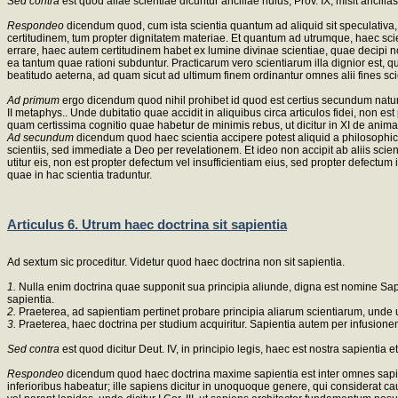
Sed contra
est quod aliae scientiae dicuntur ancillae huius, Prov. IX, misit ancill
Respondeo
dicendum quod, cum ista scientia quantum ad aliquid sit speculativa, 
certitudinem, tum propter dignitatem materiae. Et quantum ad utrumque, haec scie
errare, haec autem certitudinem habet ex lumine divinae scientiae, quae decipi no
ea tantum quae rationi subduntur. Practicarum vero scientiarum illa dignior est, qu
beatitudo aeterna, ad quam sicut ad ultimum finem ordinantur omnes alii fines
Ad primum
ergo dicendum quod nihil prohibet id quod est certius secundum naturam
II metaphys.. Unde dubitatio quae accidit in aliquibus circa articulos fidei, non 
quam certissima cognitio quae habetur de minimis rebus, ut dicitur in XI de anima
Ad secundum
dicendum quod haec scientia accipere potest aliquid a philosophici
scientiis, sed immediate a Deo per revelationem. Et ideo non accipit ab aliis scienti
utitur eis, non est propter defectum vel insufficientiam eius, sed propter defectu
quae in hac scientia traduntur.
Articulus 6. Utrum haec doctrina sit sapientia
Ad sextum sic proceditur. Videtur quod haec doctrina non sit sapientia.
1.
Nulla enim doctrina quae supponit sua principia aliunde, digna est nomine Sapien
sapientia.
2.
Praeterea, ad sapientiam pertinet probare principia aliarum scientiarum, unde ut
3.
Praeterea, haec doctrina per studium acquiritur. Sapientia autem per infusionem
Sed contra
est quod dicitur Deut. IV, in principio legis, haec est nostra sapientia e
Respondeo
dicendum quod haec doctrina maxime sapientia est inter omnes sapie
inferioribus habeatur; ille sapiens dicitur in unoquoque genere, qui considerat caus