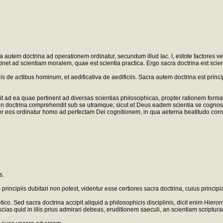
utem doctrina ad operationem ordinatur, secundum illud Iac. I, estote factores verb
net ad scientiam moralem, quae est scientia practica. Ergo sacra doctrina est scien
is de actibus hominum, et aedificativa de aedificiis. Sacra autem doctrina est princ
t ad ea quae pertinent ad diversas scientias philosophicas, propter rationem formale
 tamen doctrina comprehendit sub se utramque; sicut et Deus eadem scientia se cognos
 eos ordinatur homo ad perfectam Dei cognitionem, in qua aeterna beatitudo consi
s.
cipiis dubitari non potest, videntur esse certiores sacra doctrina, cuius principia, sc
metico. Sed sacra doctrina accipit aliquid a philosophicis disciplinis, dicit enim H
as quid in illis prius admirari debeas, eruditionem saeculi, an scientiam scripturarum