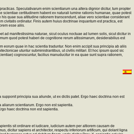
racticas. Speculativarum enim scientiarum una altera dignior dicitur, tum propter
ae scientiae certitudinem habent ex naturali lumine rationis humanae, quae potest
e his quae sua altitudine rationem transcendunt, aliae vero scientiae considerant
m civitatis ordinatur. Finis autem huius doctrinae inquantum est practica, est
rem esse aliis.
 ad manifestissima naturae, sicut oculus noctuae ad lumen solis, sicut dicitur in
minimum quod potest haberi de cognitione rerum altissimarum, desiderabilius est
 eorum quae in hac scientia traduntur. Non enim accipit sua principia ab aliis
itectonicae utuntur subministrantibus, ut civilis militari. Et hoc ipsum quod sic
 scientiae) cognoscuntur, facilius manuducitur in ea quae sunt supra rationem,
supponit principia sua aliunde, ut ex dictis patet. Ergo haec doctrina non est
ia aliarum scientiarum. Ergo non est sapientia.
Ergo haec doctrina non est sapientia.
entis sit ordinare et iudicare, iudicium autem per altiorem causam de
s, dicitur sapiens et architector, respectu inferiorum artificum, qui dolant ligna