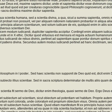
sui. Et rursus, in genere totius humanae vitae, prudens sapiens dicitur, inquantum or
, quae Deus est, maxime sapiens dicitur, unde et sapientia dicitur esse divinorum cogn
illud quod est per creaturas cognoscibile (quod Philosophi cognoverunt, ut dicitur
 sacra doctrina maxime dicitur sapientia.
a scientia humana, sed a scientia divina, a qua, sicut a summa sapientia, omnis no
t probari non possunt, vel per aliquam rationem naturalem probantur in aliqua alia 
incipia aliarum scientiarum, sed solum iudicare de eis, quidquid enim in aliis scie
adversus scientiam Dei.
 modum iudicandi, dupliciter sapientia accipitur. Contingit enim aliquem iudicare
unde et in X ethic. Dicitur quod virtuosus est mensura et regula actuum humanorum. A
dus iudicandi de rebus divinis, pertinet ad sapientiam quae ponitur donum spiritus sa
d et patiens divina. Secundus autem modus iudicandi pertinet ad hanc doctrinam, se
losophum in I poster.. Sed haec scientia non supponit de Deo quid est, dicit enim
biecto illius scientiae. Sed in sacra scriptura determinatur de multis aliis quam
ac scientia fit sermo de Deo, dicitur enim theologia, quasi sermo de Deo. Ergo Deus 
 subiectum ad scientiam, sicut obiectum ad potentiam vel habitum. Proprie autem i
antum sunt colorata, unde coloratum est proprium obiectum visus. Omnia autem pertr
sit subiectum huius scientiae. Quod etiam manifestum fit ex principiis huius scient
iis. Quidam vero, attendentes ad ea quae in ista scientia tractantur, et non ad ratio