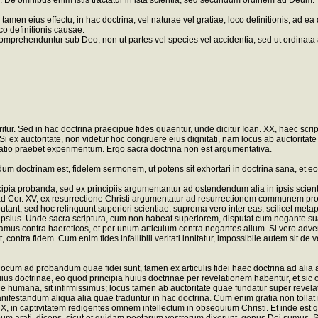
ra. De omnibus enim istis tractatur in ista scientia, sed secundum ordinem ad Deum.
men eius effectu, in hac doctrina, vel naturae vel gratiae, loco definitionis, ad ea 
o definitionis causae.
mprehenduntur sub Deo, non ut partes vel species vel accidentia, sed ut ordinata a
ritur. Sed in hac doctrina praecipue fides quaeritur, unde dicitur Ioan. XX, haec scr
 Si ex auctoritate, non videtur hoc congruere eius dignitati, nam locus ab auctorita
atio praebet experimentum. Ergo sacra doctrina non est argumentativa.
um doctrinam est, fidelem sermonem, ut potens sit exhortari in doctrina sana, et eo
ipia probanda, sed ex principiis argumentantur ad ostendendum alia in ipsis scient
s, I ad Cor. XV, ex resurrectione Christi argumentatur ad resurrectionem communem 
utant, sed hoc relinquunt superiori scientiae, suprema vero inter eas, scilicet metap
s ipsius. Unde sacra scriptura, cum non habeat superiorem, disputat cum negante 
tamus contra haereticos, et per unum articulum contra negantes alium. Si vero adver
, contra fidem. Cum enim fides infallibili veritati innitatur, impossibile autem sit 
um ad probandum quae fidei sunt, tamen ex articulis fidei haec doctrina ad alia a
 doctrinae, eo quod principia huius doctrinae per revelationem habentur, et sic op
one humana, sit infirmissimus; locus tamen ab auctoritate quae fundatur super revela
estandum aliqua alia quae traduntur in hac doctrina. Cum enim gratia non tollat natu
Cor. X, in captivitatem redigentes omnem intellectum in obsequium Christi. Et inde es