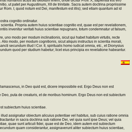
dinat humanos actus ad debitum finem, unde dicitur Prov. X, sapientia est viro
itio, ut patet per Augustinum, XII de trinitate. Sacra autem doctrina propriissime
 Rom. I, quod notum est Dei, manifestum est illis); sed etiam quantum ad id
stra cognitio ordinatur.
scientia. Propria autem huius scientiae cognitio est, quae est per revelationem,
ntiis invenitur veritati huius scientiae repugnans, totum condemnatur ut falsum,
, uno modo per modum inclinationis, sicut qui habet habitum virtutis, recte
lio modo, per modum cognitionis, sicut aliquis instructus in scientia morali,
ncti secundum illud I Cor. II, spiritualis homo iudicat omnia, etc., et Dionysius
cundum quod per studium habetur; licet eius principia ex revelatione habeantur.
 Damascenus, in Deo quid est, dicere impossibile est. Ergo Deus non est
 de Deo, puta de creaturis, et de moribus hominum. Ergo Deus non est subiectum
est subiectum huius scientiae.
llud assignatur obiectum alicuius potentiae vel habitus, sub cuius ratione omnia
actantur in sacra doctrina sub ratione Dei, vel quia sunt ipse Deus; vel quia
iae, quae sunt articuli fidei, quae est de Deo, idem autem est subiectum
nem secundum quam considerantur, assignaverunt aliter subiectum huius scientiae,