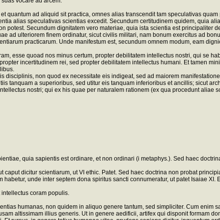
as suas vocare ad arcem.
et quantum ad aliquid sit practica, omnes alias transcendit tam speculativas quam p
ntia alias speculativas scientias excedit. Secundum certitudinem quidem, quia ali
n potest. Secundum dignitatem vero materiae, quia ista scientia est principaliter d
ae ad ulteriorem finem ordinatur, sicut civilis militari, nam bonum exercitus ad bonu
 scientiarum practicarum. Unde manifestum est, secundum omnem modum, eam dignio
, esse quoad nos minus certum, propter debilitatem intellectus nostri, qui se habet
est propter incertitudinem rei, sed propter debilitatem intellectus humani. Et tamen 
libus.
s disciplinis, non quod ex necessitate eis indigeat, sed ad maiorem manifestationem
is tanquam a superioribus, sed utitur eis tanquam inferioribus et ancillis; sicut arch
m intellectus nostri; qui ex his quae per naturalem rationem (ex qua procedunt aliae
tiae, quia sapientis est ordinare, et non ordinari (i metaphys.). Sed haec doctrina 
 caput dicitur scientiarum, ut VI ethic. Patet. Sed haec doctrina non probat princip
 habetur, unde inter septem dona spiritus sancti connumeratur, ut patet Isaiae XI. 
t intellectus coram populis.
ntias humanas, non quidem in aliquo genere tantum, sed simpliciter. Cum enim sapi
am altissimam illius generis. Ut in genere aedificii, artifex qui disponit formam domu