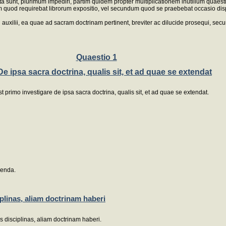
ta sunt, plurimum impediri, partim quidem propter multiplicationem inutilium quae
quod requirebat librorum expositio, vel secundum quod se praebebat occasio dispu
i auxilii, ea quae ad sacram doctrinam pertinent, breviter ac dilucide prosequi, se
Quaestio 1
De ipsa sacra doctrina, qualis sit, et ad quae se extendat
t primo investigare de ipsa sacra doctrina, qualis sit, et ad quae se extendat.
nenda.
plinas, aliam doctrinam haberi
s disciplinas, aliam doctrinam haberi.