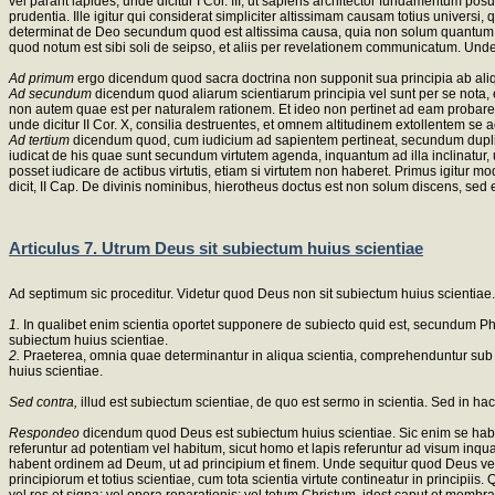
vel parant lapides, unde dicitur I Cor. III, ut sapiens architector fundamentum po
prudentia. Ille igitur qui considerat simpliciter altissimam causam totius universi
determinat de Deo secundum quod est altissima causa, quia non solum quantum ad 
quod notum est sibi soli de seipso, et aliis per revelationem communicatum. Unde
Ad primum
ergo dicendum quod sacra doctrina non supponit sua principia ab aliqu
Ad secundum
dicendum quod aliarum scientiarum principia vel sunt per se nota, e
non autem quae est per naturalem rationem. Et ideo non pertinet ad eam probare pr
unde dicitur II Cor. X, consilia destruentes, et omnem altitudinem extollentem se 
Ad tertium
dicendum quod, cum iudicium ad sapientem pertineat, secundum duplicem
iudicat de his quae sunt secundum virtutem agenda, inquantum ad illa inclinatur, 
posset iudicare de actibus virtutis, etiam si virtutem non haberet. Primus igitur mo
dicit, II Cap. De divinis nominibus, hierotheus doctus est non solum discens, se
Articulus 7. Utrum Deus sit subiectum huius scientiae
Ad septimum sic proceditur. Videtur quod Deus non sit subiectum huius scientiae.
1.
In qualibet enim scientia oportet supponere de subiecto quid est, secundum Phi
subiectum huius scientiae.
2.
Praeterea, omnia quae determinantur in aliqua scientia, comprehenduntur sub su
huius scientiae.
Sed contra,
illud est subiectum scientiae, de quo est sermo in scientia. Sed in h
Respondeo
dicendum quod Deus est subiectum huius scientiae. Sic enim se habet
referuntur ad potentiam vel habitum, sicut homo et lapis referuntur ad visum inqu
habent ordinem ad Deum, ut ad principium et finem. Unde sequitur quod Deus vere 
principiorum et totius scientiae, cum tota scientia virtute contineatur in princip