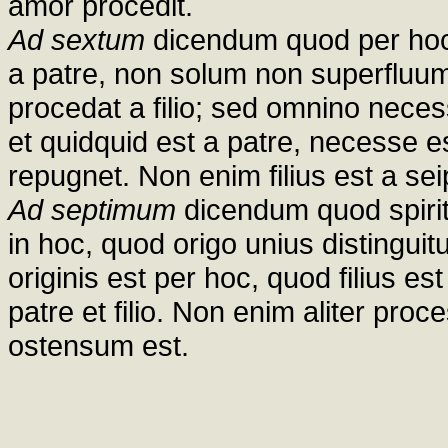
amor procedit.
Ad sextum
dicendum quod per hoc 
a patre, non solum non superfluum
procedat a filio; sed omnino necessa
et quidquid est a patre, necesse est e
repugnet. Non enim filius est a seip
Ad septimum
dicendum quod spiritu
in hoc, quod origo unius distinguitu
originis est per hoc, quod filius es
patre et filio. Non enim aliter proc
ostensum est.