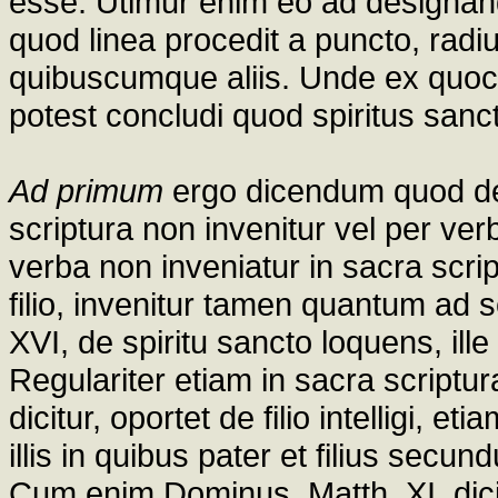
esse. Utimur enim eo ad designa
quod linea procedit a puncto, radius 
quibuscumque aliis. Unde ex quoc
potest concludi quod spiritus sanctu
Ad primum
ergo dicendum quod d
scriptura non invenitur vel per ve
verba non inveniatur in sacra scri
filio, invenitur tamen quantum ad se
XVI, de spiritu sancto loquens, ille
Regulariter etiam in sacra scriptu
dicitur, oportet de filio intelligi, e
illis in quibus pater et filius secu
Cum enim Dominus, Matth. XI, dicit