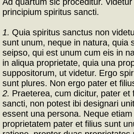
Ad quartum sic proceditur. Videtur 
principium spiritus sancti.
1.
Quia spiritus sanctus non videtu
sunt unum, neque in natura, quia s
seipso, qui est unum cum eis in 
in aliqua proprietate, quia una pr
suppositorum, ut videtur. Ergo spiri
sunt plures. Non ergo pater et fili
2.
Praeterea, cum dicitur, pater et 
sancti, non potest ibi designari unit
essent una persona. Neque etiam u
proprietatem pater et filius sunt un
ratione, propter duas proprietates p