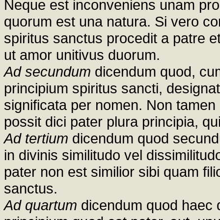
Neque est inconveniens unam prop
quorum est una natura. Si vero con
spiritus sanctus procedit a patre et
ut amor unitivus duorum.
Ad secundum
dicendum quod, cum d
principium spiritus sancti, design
significata per nomen. Non tamen 
possit dici pater plura principia, q
Ad tertium
dicendum quod secundum
in divinis similitudo vel dissimili
pater non est similior sibi quam filio
sanctus.
Ad quartum
dicendum quod haec duo