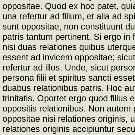
oppositae. Quod ex hoc patet, qui
una refertur ad filium, et alia ad 
sunt oppositae, non constituunt 
patris tantum pertinent. Si ergo in f
nisi duas relationes quibus uterque
essent ad invicem oppositae; sicu
refertur ad illos. Unde, sicut pers
persona filii et spiritus sancti es
duabus relationibus patris. Hoc au
trinitatis. Oportet ergo quod filius
oppositis relationibus. Non autem p
oppositae nisi relationes originis
relationes originis accipiuntur s