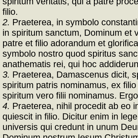
spiritum veritatis, qui a patre proc
filio.
2.
Praeterea, in symbolo constantin
in spiritum sanctum, Dominum et 
patre et filio adorandum et glorifi
symbolo nostro quod spiritus sanct
anathematis rei, qui hoc addiderun
3.
Praeterea, Damascenus dicit, sp
spiritum patris nominamus, ex fil
spiritum vero filii nominamus. Ergo 
4.
Praeterea, nihil procedit ab eo i
quiescit in filio. Dicitur enim in l
universis qui credunt in unum Deu
Dominum nostrum Iesum Christum,