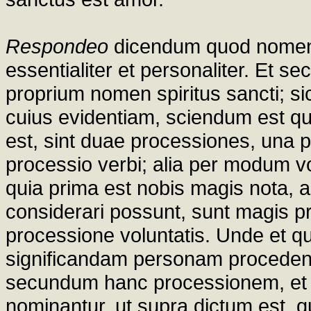
Respondeo
dicendum quod nomen a
essentialiter et personaliter. Et s
proprium nomen spiritus sancti; si
cuius evidentiam, sciendum est qu
est, sint duae processiones, una 
processio verbi; alia per modum vo
quia prima est nobis magis nota, a
considerari possunt, sunt magis p
processione voluntatis. Unde et q
significandam personam procedent
secundum hanc processionem, et p
nominantur, ut supra dictum est, 