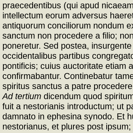
praecedentibus (qui apud nicaeam 
intellectum eorum adversus haeret
antiquorum conciliorum nondum exo
sanctum non procedere a filio; non
poneretur. Sed postea, insurgente
occidentalibus partibus congregato
pontificis; cuius auctoritate etiam
confirmabantur. Continebatur tamen
spiritus sanctus a patre procedere
Ad tertium
dicendum quod spiritum
fuit a nestorianis introductum; u
damnato in ephesina synodo. Et h
nestorianus, et plures post ipsum