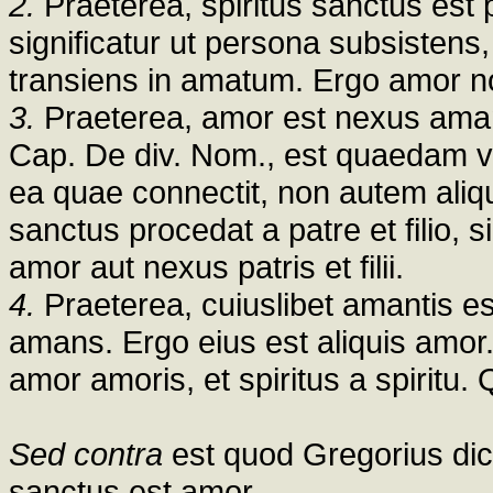
2.
Praeterea, spiritus sanctus est
significatur ut persona subsisten
transiens in amatum. Ergo amor no
3.
Praeterea, amor est nexus ama
Cap. De div. Nom., est quaedam vi
ea quae connectit, non autem aliqu
sanctus procedat a patre et filio, 
amor aut nexus patris et filii.
4.
Praeterea, cuiuslibet amantis es
amans. Ergo eius est aliquis amor. S
amor amoris, et spiritus a spiritu.
Sed contra
est quod Gregorius dici
sanctus est amor.