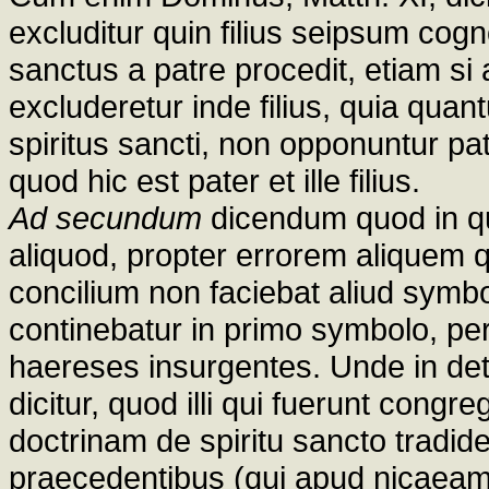
excluditur quin filius seipsum cogn
sanctus a patre procedit, etiam si
excluderetur inde filius, quia qua
spiritus sancti, non opponuntur pa
quod hic est pater et ille filius.
Ad secundum
dicendum quod in qu
aliquod, propter errorem aliquem 
concilium non faciebat aliud symb
continebatur in primo symbolo, per
haereses insurgentes. Unde in de
dicitur, quod illi qui fuerunt congre
doctrinam de spiritu sancto tradid
praecedentibus (qui apud nicaeam 