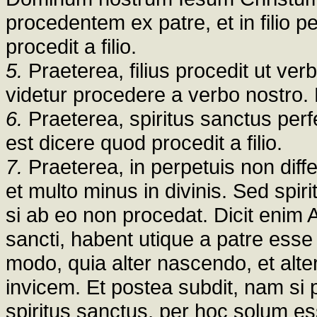
procedentem ex patre, et in filio 
procedit a filio.
5.
Praeterea, filius procedit ut ver
videtur procedere a verbo nostro. E
6.
Praeterea, spiritus sanctus perf
est dicere quod procedit a filio.
7.
Praeterea, in perpetuis non differ
et multo minus in divinis. Sed spiri
si ab eo non procedat. Dicit enim 
sancti, habent utique a patre esse 
modo, quia alter nascendo, et alter
invicem. Et postea subdit, nam si p
spiritus sanctus, per hoc solum es