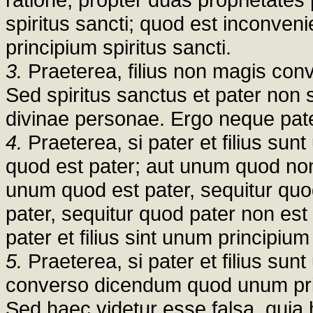
spiritus sancti; quod est inconveni
principium spiritus sancti.
3.
Praeterea, filius non magis con
Sed spiritus sanctus et pater non 
divinae personae. Ergo neque pater 
4.
Praeterea, si pater et filius sun
quod est pater; aut unum quod non
unum quod est pater, sequitur quod
pater, sequitur quod pater non es
pater et filius sint unum principium 
5.
Praeterea, si pater et filius sunt
converso dicendum quod unum princi
Sed haec videtur esse falsa, quia 