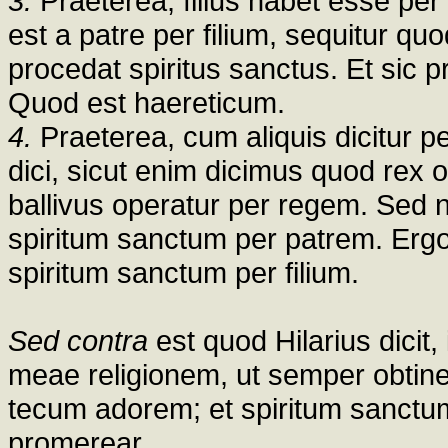
3.
Praeterea, filius habet esse per 
est a patre per filium, sequitur quo
procedat spiritus sanctus. Et sic p
Quod est haereticum.
4.
Praeterea, cum aliquis dicitur p
dici, sicut enim dicimus quod rex o
ballivus operatur per regem. Sed n
spiritum sanctum per patrem. Ergo 
spiritum sanctum per filium.
Sed contra
est quod Hilarius dicit,
meae religionem, ut semper obtinea
tecum adorem; et spiritum sanctum
promerear.