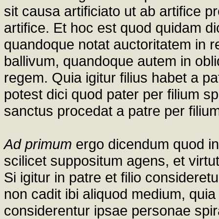
sit causa artificiato ut ab artific
artifice. Et hoc est quod quidam d
quandoque notat auctoritatem in re
ballivum, quandoque autem in obliq
regem. Quia igitur filius habet a p
potest dici quod pater per filium s
sanctus procedat a patre per filiu
Ad primum
ergo dicendum quod in 
scilicet suppositum agens, et virtut
Si igitur in patre et filio considere
non cadit ibi aliquod medium, quia
considerentur ipsae personae spira