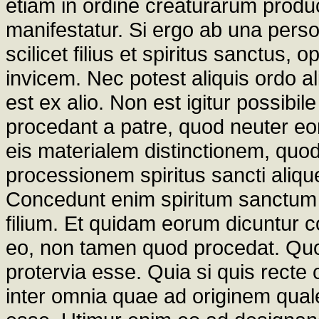
etiam in ordine creaturarum produ
manifestatur. Si ergo ab una pers
scilicet filius et spiritus sanctus
invicem. Nec potest aliquis ordo al
est ex alio. Non est igitur possibile
procedant a patre, quod neuter eor
eis materialem distinctionem, quod
processionem spiritus sancti aliqu
Concedunt enim spiritum sanctum es
filium. Et quidam eorum dicuntur co
eo, non tamen quod procedat. Quod
protervia esse. Quia si quis recte
inter omnia quae ad originem qu