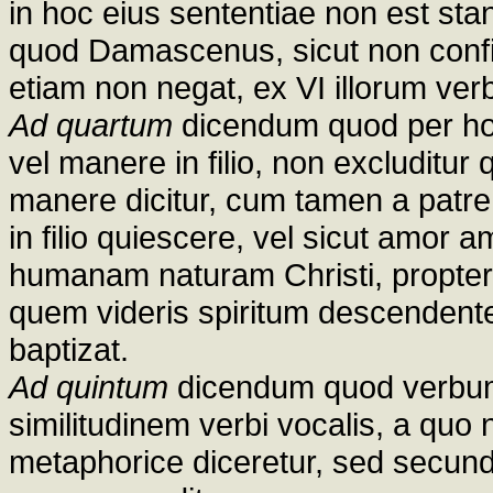
in hoc eius sententiae non est s
quod Damascenus, sicut non confite
etiam non negat, ex VI illorum ve
Ad quartum
dicendum quod per hoc
vel manere in filio, non excluditur 
manere dicitur, cum tamen a patre 
in filio quiescere, vel sicut amor 
humanam naturam Christi, propter i
quem videris spiritum descendent
baptizat.
Ad quintum
dicendum quod verbum 
similitudinem verbi vocalis, a quo 
metaphorice diceretur, sed secund