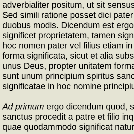
adverbialiter positum, ut sit sens
Sed simili ratione posset dici pater d
duobus modis. Dicendum est ergo 
significet proprietatem, tamen sig
hoc nomen pater vel filius etiam i
forma significata, sicut et alia subst
unus Deus, propter unitatem forma
sunt unum principium spiritus sanct
significatae in hoc nomine princip
Ad primum
ergo dicendum quod, si 
sanctus procedit a patre et filio i
quae quodammodo significat natura