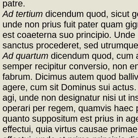
patre.
Ad tertium
dicendum quod, sicut gen
unde non prius fuit pater quam gigne
est coaeterna suo principio. Unde n
sanctus procederet, sed utrumque
Ad quartum
dicendum quod, cum ali
semper recipitur conversio, non e
fabrum. Dicimus autem quod ballivu
agere, cum sit Dominus sui actus.
agi, unde non designatur nisi ut i
operari per regem, quamvis haec p
quanto suppositum est prius in age
effectui, quia virtus causae pri