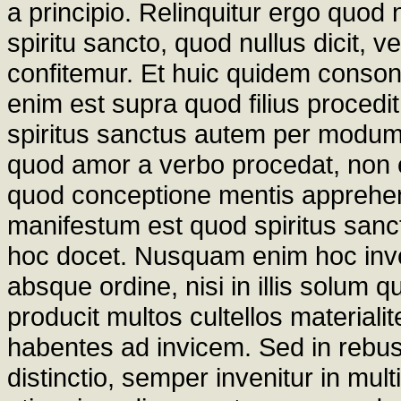
a principio. Relinquitur ergo quod 
spiritu sancto, quod nullus dicit, v
confitemur. Et huic quidem conson
enim est supra quod filius procedi
spiritus sanctus autem per modum
quod amor a verbo procedat, non
quod conceptione mentis appreh
manifestum est quod spiritus sanct
hoc docet. Nusquam enim hoc inv
absque ordine, nisi in illis solum q
producit multos cultellos materiali
habentes ad invicem. Sed in rebus 
distinctio, semper invenitur in mul