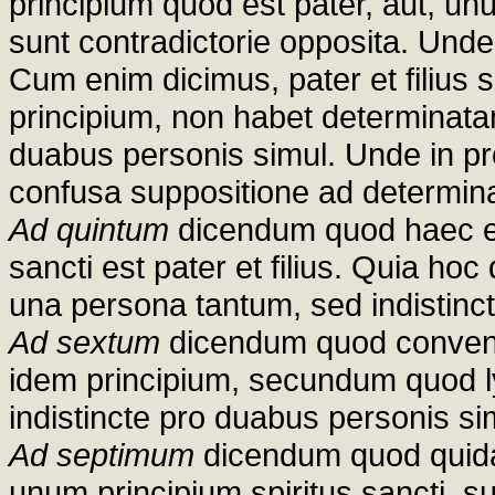
principium quod est pater, aut, un
sunt contradictorie opposita. Und
Cum enim dicimus, pater et filius
principium, non habet determinat
duabus personis simul. Unde in proc
confusa suppositione ad determin
Ad quintum
dicendum quod haec et
sancti est pater et filius. Quia ho
una persona tantum, sed indistinct
Ad sextum
dicendum quod convenien
idem principium, secundum quod ly
indistincte pro duabus personis si
Ad septimum
dicendum quod quidam 
unum principium spiritus sancti, s