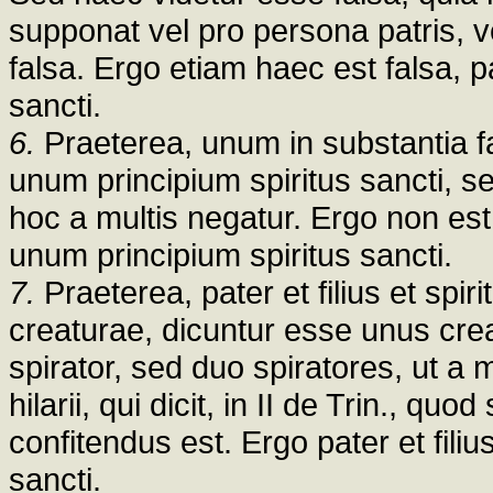
supponat vel pro persona patris, ve
falsa. Ergo etiam haec est falsa, pa
sancti.
6.
Praeterea, unum in substantia faci
unum principium spiritus sancti, s
hoc a multis negatur. Ergo non est
unum principium spiritus sancti.
7.
Praeterea, pater et filius et spi
creaturae, dicuntur esse unus crea
spirator, sed duo spiratores, ut a 
hilarii, qui dicit, in II de Trin., quo
confitendus est. Ergo pater et fili
sancti.