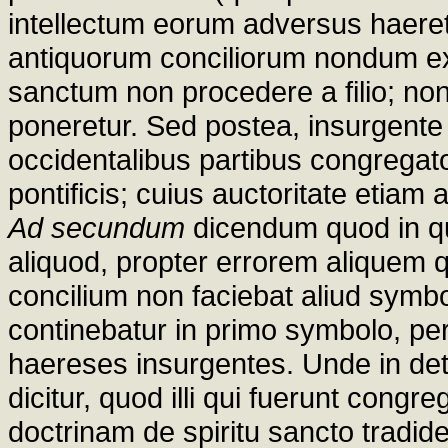
intellectum eorum adversus haeret
antiquorum conciliorum nondum exo
sanctum non procedere a filio; non
poneretur. Sed postea, insurgente
occidentalibus partibus congregato
pontificis; cuius auctoritate etiam
Ad secundum
dicendum quod in qu
aliquod, propter errorem aliquem 
concilium non faciebat aliud symb
continebatur in primo symbolo, per
haereses insurgentes. Unde in de
dicitur, quod illi qui fuerunt congre
doctrinam de spiritu sancto tradid