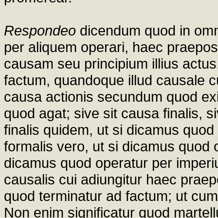
Respondeo
dicendum quod in omnib
per aliquem operari, haec praeposi
causam seu principium illius actus.
factum, quandoque illud causale cu
causa actionis secundum quod exit
quod agat; sive sit causa finalis, s
finalis quidem, ut si dicamus quod 
formalis vero, ut si dicamus quod 
dicamus quod operatur per imperiu
causalis cui adiungitur haec praep
quod terminatur ad factum; ut cum 
Non enim significatur quod martell