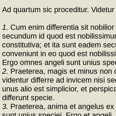
Ad quartum sic proceditur. Videtur
1.
Cum enim differentia sit nobili
secundum id quod est nobilissimum 
constitutiva; et ita sunt eadem 
conveniunt in eo quod est nobilissim
Ergo omnes angeli sunt unius spec
2.
Praeterea, magis et minus non d
videntur differre ad invicem nisi 
unus alio est simplicior, et perspic
differunt specie.
3.
Praeterea, anima et angelus ex
sunt unius speciei. Ergo et angeli.