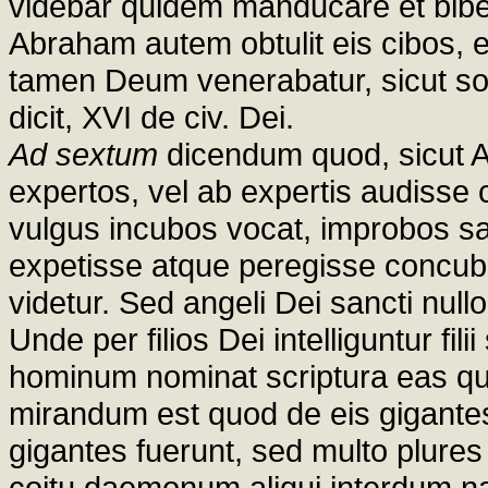
videbar quidem manducare et bibere,
Abraham autem obtulit eis cibos, 
tamen Deum venerabatur, sicut sol
dicit, XVI de civ. Dei.
Ad sextum
dicendum quod, sicut Au
expertos, vel ab expertis audisse 
vulgus incubos vocat, improbos sa
expetisse atque peregisse concu
videtur. Sed angeli Dei sancti null
Unde per filios Dei intelliguntur fili
hominum nominat scriptura eas qu
mirandum est quod de eis gigante
gigantes fuerunt, sed multo plure
coitu daemonum aliqui interdum n