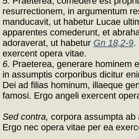
5.
Praeterea, comedere est propri
resurrectionem, in argumentum res
manducavit, ut habetur Lucae ulti
apparentes comederunt, et abraham
adoraverat, ut habetur
Gn 18,2-9
.
exercent opera vitae.
6.
Praeterea, generare hominem est
in assumptis corporibus dicitur e
Dei ad filias hominum, illaeque gen
famosi. Ergo angeli exercent opera
Sed contra,
corpora assumpta ab a
Ergo nec opera vitae per ea exerc