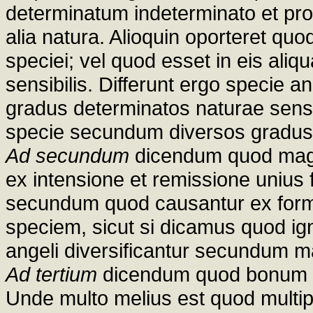
determinatum indeterminato et pro
alia natura. Alioquin oporteret quo
speciei; vel quod esset in eis ali
sensibilis. Differunt ergo specie a
gradus determinatos naturae sensit
specie secundum diversos gradus n
Ad secundum
dicendum quod mag
ex intensione et remissione unius
secundum quod causantur ex formi
speciem, sicut si dicamus quod ign
angeli diversificantur secundum m
Ad tertium
dicendum quod bonum sp
Unde multo melius est quod multip