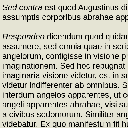
Sed contra
est quod Augustinus dic
assumptis corporibus abrahae app
Respondeo
dicendum quod quida
assumere, sed omnia quae in script
angelorum, contigisse in visione 
imaginationem. Sed hoc repugnat in
imaginaria visione videtur, est in 
videtur indifferenter ab omnibus. S
interdum angelos apparentes, ut c
angeli apparentes abrahae, visi sunt
a civibus sodomorum. Similiter an
videbatur. Ex quo manifestum fit