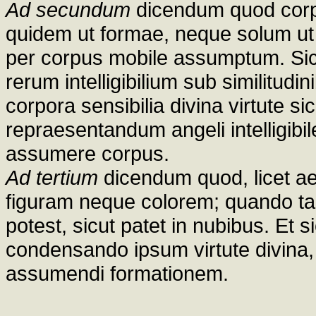
Ad secundum
dicendum quod corp
quidem ut formae, neque solum ut 
per corpus mobile assumptum. Sicu
rerum intelligibilium sub similitudi
corpora sensibilia divina virtute s
repraesentandum angeli intelligibi
assumere corpus.
Ad tertium
dicendum quod, licet ae
figuram neque colorem; quando tam
potest, sicut patet in nubibus. Et 
condensando ipsum virtute divina
assumendi formationem.