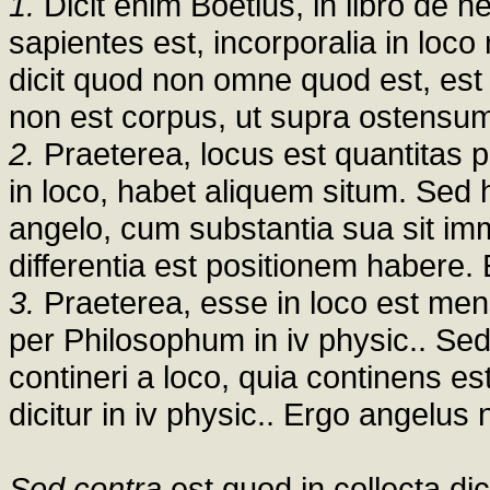
1.
Dicit enim Boetius, in libro de
sapientes est, incorporalia in loco 
dicit quod non omne quod est, est
non est corpus, ut supra ostensum
2.
Praeterea, locus est quantitas
in loco, habet aliquem situm. Sed
angelo, cum substantia sua sit imm
differentia est positionem habere.
3.
Praeterea, esse in loco est mensu
per Philosophum in iv physic.. Se
contineri a loco, quia continens es
dicitur in iv physic.. Ergo angelus 
Sed contra
est quod in collecta dic