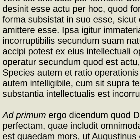
desinit esse actu per hoc, quod fo
forma subsistat in suo esse, sicut 
amittere esse. Ipsa igitur immateri
incorruptibilis secundum suam natu
accipi potest ex eius intellectual
operatur secundum quod est actu, 
Species autem et ratio operationi
autem intelligibile, cum sit supr
substantia intellectualis est inco
Ad primum
ergo dicendum quod D
perfectam, quae includit omnimod
est quaedam mors, ut Augustinus d