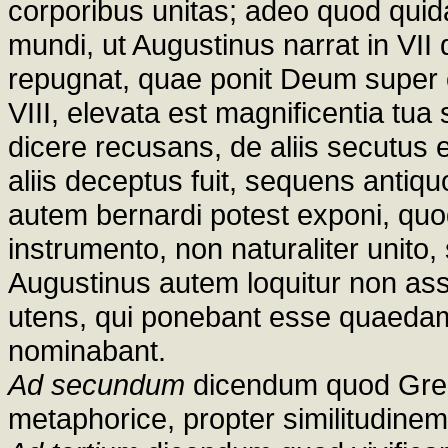
corporibus unitas; adeo quod qu
mundi, ut Augustinus narrat in VII 
repugnat, quae ponit Deum super 
VIII, elevata est magnificentia tu
dicere recusans, de aliis secutus e
aliis deceptus fuit, sequens anti
autem bernardi potest exponi, quod 
instrumento, non naturaliter unito, 
Augustinus autem loquitur non as
utens, qui ponebant esse quaeda
nominabant.
Ad secundum
dicendum quod Greg
metaphorice, propter similitudinem 