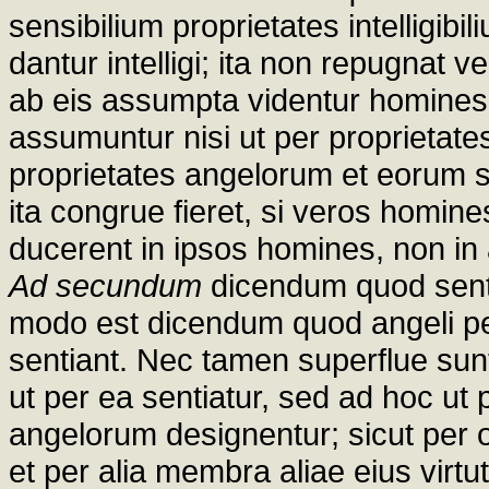
sensibilium proprietates intelligi
dantur intelligi; ita non repugnat
ab eis assumpta videntur homines 
assumuntur nisi ut per proprietate
proprietates angelorum et eorum s
ita congrue fieret, si veros homin
ducerent in ipsos homines, non in
Ad secundum
dicendum quod sentir
modo est dicendum quod angeli 
sentiant. Nec tamen superflue sun
ut per ea sentiatur, sed ad hoc ut 
angelorum designentur; sicut per o
et per alia membra aliae eius virtu