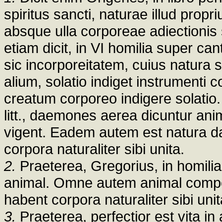
spiritus sancti, naturae illud propr
absque ulla corporeae adiectionis s
etiam dicit, in VI homilia super ca
sic incorporeitatem, cuius natura
alium, solatio indiget instrumenti
creatum corporeo indigere solatio.
litt., daemones aerea dicuntur an
vigent. Eadem autem est natura da
corpora naturaliter sibi unita.
2.
Praeterea, Gregorius, in homili
animal. Omne autem animal compon
habent corpora naturaliter sibi unit
3.
Praeterea, perfectior est vita i