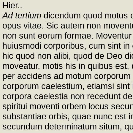
Hier..
Ad tertium
dicendum quod motus qu
opus vitae. Sic autem non moventu
non sunt eorum formae. Moventur 
huiusmodi corporibus, cum sint in e
hic quod non alibi, quod de Deo di
moveatur, motis his in quibus est,
per accidens ad motum corporum
corporum caelestium, etiamsi sint i
corpora caelestia non recedunt d
spiritui moventi orbem locus sec
substantiae orbis, quae nunc est i
secundum determinatum situm, qui