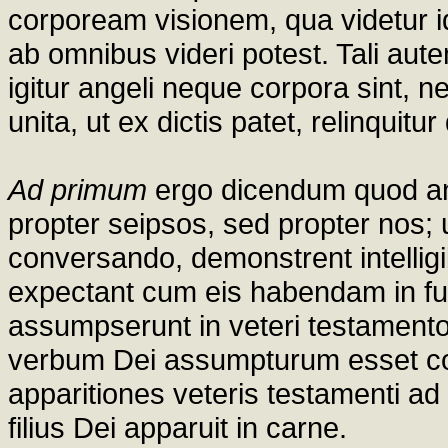
corpoream visionem, qua videtur i
ab omnibus videri potest. Tali aut
igitur angeli neque corpora sint, n
unita, ut ex dictis patet, relinqui
Ad primum
ergo dicendum quod an
propter seipsos, sed propter nos; 
conversando, demonstrent intelli
expectant cum eis habendam in fut
assumpserunt in veteri testamento
verbum Dei assumpturum esset 
apparitiones veteris testamenti ad
filius Dei apparuit in carne.