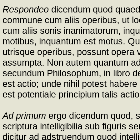
Respondeo
dicendum quod quaeda
commune cum aliis operibus, ut loc
cum aliis sonis inanimatorum, inqu
motibus, inquantum est motus. Q
utrisque operibus, possunt opera vi
assumpta. Non autem quantum ad i
secundum Philosophum, in libro de 
est actio; unde nihil potest haber
est potentiale principium talis actio
Ad primum
ergo dicendum quod, si
scriptura intelligibilia sub figuris 
dicitur ad adstruendum quod intellig