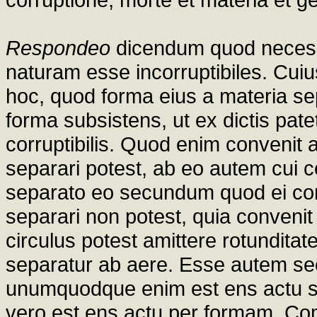
Respondeo
dicendum quod neces
naturam esse incorruptibiles. Cuius 
hoc, quod forma eius a materia se
forma subsistens, ut ex dictis pate
corruptibilis. Quod enim convenit
separari potest, ab eo autem cui co
separato eo secundum quod ei con
separari non potest, quia conven
circulus potest amittere rotunditat
separatur ab aere. Esse autem s
unumquodque enim est ens actu 
vero est ens actu per formam. Com