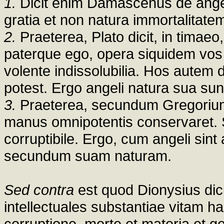
1.
Dicit enim Damascenus de angelo
gratia et non natura immortalitate
2.
Praeterea, Plato dicit, in timae
paterque ego, opera siquidem vos 
volente indissolubilia. Hos autem 
potest. Ergo angeli natura sua sunt
3.
Praeterea, secundum Gregorium, 
manus omnipotentis conservaret. S
corruptibile. Ergo, cum angeli sint 
secundum suam naturam.
Sed contra
est quod Dionysius dic
intellectuales substantiae vitam h
corruptione, morte et materia et 