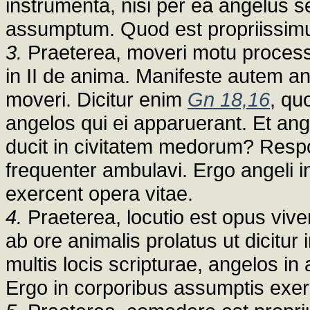
instrumenta, nisi per ea angelus s
assumptum. Quod est propriissim
3.
Praeterea, moveri motu processi
in II de anima. Manifeste autem a
moveri. Dicitur enim
Gn 18,16
, qu
angelos qui ei apparuerant. Et ang
ducit in civitatem medorum? Respon
frequenter ambulavi. Ergo angeli 
exercent opera vitae.
4.
Praeterea, locutio est opus vive
ab ore animalis prolatus ut dicitur
multis locis scripturae, angelos in
Ergo in corporibus assumptis exer