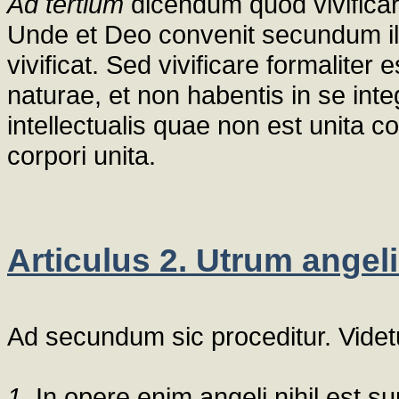
Ad tertium
dicendum quod vivificare
Unde et Deo convenit secundum illu
vivificat. Sed vivificare formaliter
naturae, et non habentis in se in
intellectualis quae non est unita c
corpori unita.
Articulus 2. Utrum ange
Ad secundum sic proceditur. Vide
1.
In opere enim angeli nihil est s