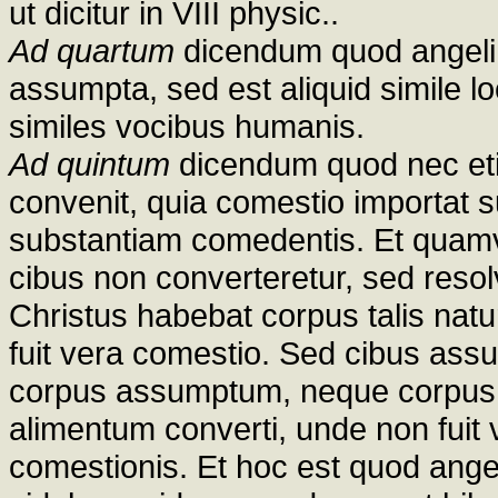
ut dicitur in VIII physic..
Ad quartum
dicendum quod angeli 
assumpta, sed est aliquid simile l
similes vocibus humanis.
Ad quintum
dicendum quod nec eti
convenit, quia comestio importat s
substantiam comedentis. Et quamvi
cibus non converteretur, sed reso
Christus habebat corpus talis natu
fuit vera comestio. Sed cibus ass
corpus assumptum, neque corpus il
alimentum converti, unde non fuit v
comestionis. Et hoc est quod ange