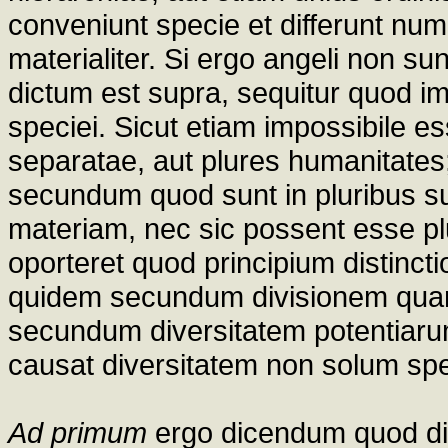
conveniunt specie et differunt num
materialiter. Si ergo angeli non su
dictum est supra, sequitur quod im
speciei. Sicut etiam impossibile e
separatae, aut plures humanitates;
secundum quod sunt in pluribus su
materiam, nec sic possent esse plu
oporteret quod principium distincti
quidem secundum divisionem quanti
secundum diversitatem potentiaru
causat diversitatem non solum spe
Ad primum
ergo dicendum quod diff