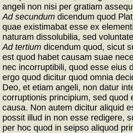
angeli non nisi per gratiam assequu
Ad secundum
dicendum quod Plato 
quae existimabat esse ex element
naturam dissolubilia, sed voluntat
Ad tertium
dicendum quod, sicut 
est quod habet causam suae neces
nec incorruptibili, quod esse eius
ergo quod dicitur quod omnia decid
Deo, et etiam angeli, non datur inte
corruptionis principium, sed quod
causa. Non autem dicitur aliquid e
possit illud in non esse redigere
per hoc quod in seipso aliquod pri