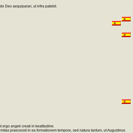
o Deo aequiparari, ut infra patebit.
 ergo angeli creati in beatitudine.
nformitas praecessit in ea formationem tempore, sed natura tantum, ut Augustinus