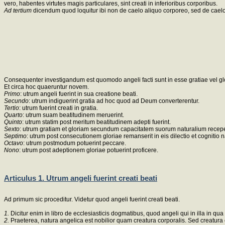
vero, habentes virtutes magis particulares, sint creati in inferioribus corporibus.
Ad tertium
dicendum quod loquitur ibi non de caelo aliquo corporeo, sed de caelo 
Consequenter investigandum est quomodo angeli facti sunt in esse gratiae vel gl
Et circa hoc quaeruntur novem.
Primo
: utrum angeli fuerint in sua creatione beati.
Secundo
: utrum indiguerint gratia ad hoc quod ad Deum converterentur.
Tertio
: utrum fuerint creati in gratia.
Quarto
: utrum suam beatitudinem meruerint.
Quinto
: utrum statim post meritum beatitudinem adepti fuerint.
Sexto
: utrum gratiam et gloriam secundum capacitatem suorum naturalium recepe
Septimo
: utrum post consecutionem gloriae remanserit in eis dilectio et cognitio n
Octavo
: utrum postmodum potuerint peccare.
Nono
: utrum post adeptionem gloriae potuerint proficere.
Articulus 1. Utrum angeli fuerint creati beati
Ad primum sic proceditur. Videtur quod angeli fuerint creati beati.
1.
Dicitur enim in libro de ecclesiasticis dogmatibus, quod angeli qui in illa in q
2.
Praeterea, natura angelica est nobilior quam creatura corporalis. Sed creatura c