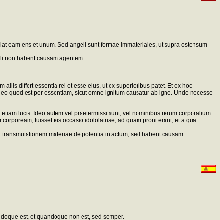
faciat eam ens et unum. Sed angeli sunt formae immateriales, ut supra ostensum
geli non habent causam agentem.
s differt essentia rei et esse eius, ut ex superioribus patet. Et ex hoc
b eo quod est per essentiam, sicut omne ignitum causatur ab igne. Unde necesse
ut etiam lucis. Ideo autem vel praetermissi sunt, vel nominibus rerum corporalium
orpoream, fuisset eis occasio idololatriae, ad quam proni erant, et a qua
 transmutationem materiae de potentia in actum, sed habent causam
ndoque est, et quandoque non est, sed semper.