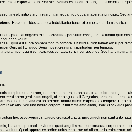
tum est capax veritatis. Sed sicut veritas est incorruptibilis, ita est aeterna. Ergo n
ossedit me ab initio viarum suarum, antequam quidquam faceret a principio. Sed ange
aeterno. Hoc enim fides catholica indubitanter tenet; et omne contrarium est sicut h
 Deus produxit angelos et alias creaturas per suum esse, non excluditur quin eas
 et quando voluit.
aeli, quia est supra omnem motum corporalis naturae. Non tamen est supra tempu
 super Gen. ad litt., quod Deus movet creaturam spiritualem per tempus.
 naturam per quam sunt capaces veritatis, sunt incorruptibiles. Sed hanc naturam 
um
um.
poris complentur annorum; et quanta tempora, quantasque saeculorum origines fuiss
 creationem geniti sunt angeli; ut theologus dicit Gregorius, primum quidem excogita
m. Sed natura divina est ab aeterno, natura autem corporea ex tempore. Ergo natur
ralis ab alia. Sed una natura corporalis fuit facta ante aliam, unde et sex dies pro
on autem hoc esset verum, si aliquid creasset antea. Ergo angeli non sunt ante nat
ia, illa tamen probabilior videtur, quod angeli simul cum creatura corporea sunt c
 conveniunt. Quod apparet ex ordine unius creaturae ad aliam, ordo enim rerum ad i