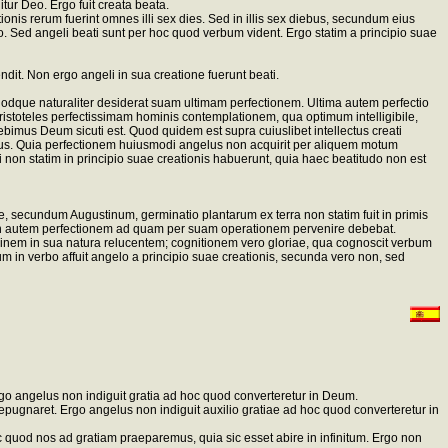
tur Deo. Ergo fuit creata beata.
ionis rerum fuerint omnes illi sex dies. Sed in illis sex diebus, secundum eius
. Sed angeli beati sunt per hoc quod verbum vident. Ergo statim a principio suae
ndit. Non ergo angeli in sua creatione fuerunt beati.
mquodque naturaliter desiderat suam ultimam perfectionem. Ultima autem perfectio
Aristoteles perfectissimam hominis contemplationem, qua optimum intelligibile,
debimus Deum sicuti est. Quod quidem est supra cuiuslibet intellectus creati
atus. Quia perfectionem huiusmodi angelus non acquirit per aliquem motum
 non statim in principio suae creationis habuerunt, quia haec beatitudo non est
, secundum Augustinum, germinatio plantarum ex terra non statim fuit in primis
e; non autem perfectionem ad quam per suam operationem pervenire debebat.
inem in sua natura relucentem; cognitionem vero gloriae, qua cognoscit verbum
m in verbo affuit angelo a principio suae creationis, secunda vero non, sed
Ergo angelus non indiguit gratia ad hoc quod converteretur in Deum.
repugnaret. Ergo angelus non indiguit auxilio gratiae ad hoc quod converteretur in
c quod nos ad gratiam praeparemus, quia sic esset abire in infinitum. Ergo non