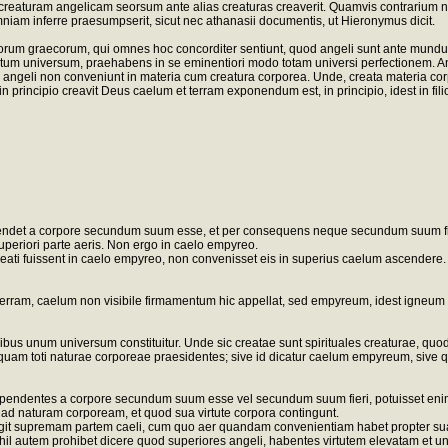
XII, creaturam angelicam seorsum ante alias creaturas creaverit. Quamvis contrariu
lumniam inferre praesumpserit, sicut nec athanasii documentis, ut Hieronymus dicit.
um graecorum, qui omnes hoc concorditer sentiunt, quod angeli sunt ante mundu
otum universum, praehabens in se eminentiori modo totam universi perfectionem. A
ngeli non conveniunt in materia cum creatura corporea. Unde, creata materia cor
 in principio creavit Deus caelum et terram exponendum est, in principio, idest in filio
endet a corpore secundum suum esse, et per consequens neque secundum suum fieri
 superiori parte aeris. Non ergo in caelo empyreo.
ti fuissent in caelo empyreo, non convenisset eis in superius caelum ascendere. Q
et terram, caelum non visibile firmamentum hic appellat, sed empyreum, idest igneum 
alibus unum universum constituitur. Unde sic creatae sunt spirituales creaturae, qu
nquam toti naturae corporeae praesidentes; sive id dicatur caelum empyreum, siv
dependentes a corpore secundum suum esse vel secundum suum fieri, potuisset enim
ad naturam corpoream, et quod sua virtute corpora contingunt.
git supremam partem caeli, cum quo aer quandam convenientiam habet propter suam
ihil autem prohibet dicere quod superiores angeli, habentes virtutem elevatam et un