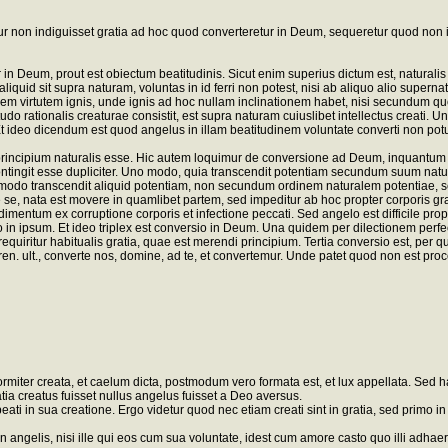
r non indiguisset gratia ad hoc quod converteretur in Deum, sequeretur quod non i
in Deum, prout est obiectum beatitudinis. Sicut enim superius dictum est, natural
liquid sit supra naturam, voluntas in id ferri non potest, nisi ab aliquo alio superna
m virtutem ignis, unde ignis ad hoc nullam inclinationem habet, nisi secundum q
o rationalis creaturae consistit, est supra naturam cuiuslibet intellectus creati. U
t ideo dicendum est quod angelus in illam beatitudinem voluntate converti non potuit
principium naturalis esse. Hic autem loquimur de conversione ad Deum, inquantum 
tingit esse dupliciter. Uno modo, quia transcendit potentiam secundum suum naturalem
lio modo transcendit aliquid potentiam, non secundum ordinem naturalem potentiae,
e, nata est movere in quamlibet partem, sed impeditur ab hoc propter corporis gra
dimentum ex corruptione corporis et infectione peccati. Sed angelo est difficile pr
o in ipsum. Et ideo triplex est conversio in Deum. Una quidem per dilectionem perf
requiritur habitualis gratia, quae est merendi principium. Tertia conversio est, pe
en. ult., converte nos, domine, ad te, et convertemur. Unde patet quod non est proce
formiter creata, et caelum dicta, postmodum vero formata est, et lux appellata. Sed ha
tia creatus fuisset nullus angelus fuisset a Deo aversus.
ti in sua creatione. Ergo videtur quod nec etiam creati sint in gratia, sed primo in 
 in angelis, nisi ille qui eos cum sua voluntate, idest cum amore casto quo illi adhae