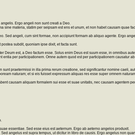
e angelis. Ergo angeli non sunt creati a Deo.
 forma sine materia, statim per seipsam est ens et unum, et non habet causam quae 
b eo. Sed angeli, cum sint formae, non accipiunt formam ab aliquo agente. Ergo an
postea subdit, quoniam ipse dixit, et facta sunt.
 Deum est, a Deo factum esse. Solus enim Deus est suum esse, in omnibus autem alii
t entia per participationem. Omne autem quod est per participationem causatur a
n sunt praetermissi in illa prima rerum creatione, sed significantur nomine caeli, a
poream naturam; et si eis fuisset expressum aliquas res esse super omnem naturam c
bent causam aliquam formalem sui esse et suae unitatis, nec causam agentem per
o.
suae essentiae. Sed esse eius est aeternum. Ergo ab aeterno angelos produxit.
ed angelus est supra tempus, ut dicitur in libro de causis. Ergo angelus non qua