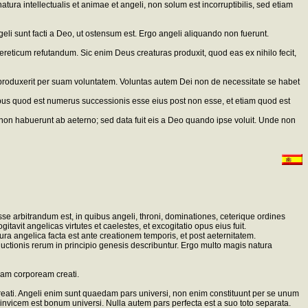
atura intellectualis et animae et angeli, non solum est incorruptibilis, sed etiam
li sunt facti a Deo, ut ostensum est. Ergo angeli aliquando non fuerunt.
aereticum refutandum. Sic enim Deus creaturas produxit, quod eas ex nihilo fecit,
 produxerit per suam voluntatem. Voluntas autem Dei non de necessitate se habet
s quod est numerus successionis esse eius post non esse, et etiam quod est
non habuerunt ab aeterno; sed data fuit eis a Deo quando ipse voluit. Unde non
e arbitrandum est, in quibus angeli, throni, dominationes, ceterique ordines
vit angelicas virtutes et caelestes, et excogitatio opus eius fuit.
a angelica facta est ante creationem temporis, et post aeternitatem.
ductionis rerum in principio genesis describuntur. Ergo multo magis natura
uram corpoream creati.
reati. Angeli enim sunt quaedam pars universi, non enim constituunt per se unum
nvicem est bonum universi. Nulla autem pars perfecta est a suo toto separata.