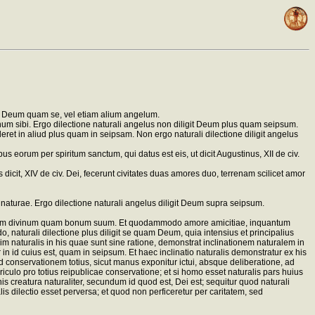
igit Deum quam se, vel etiam alium angelum.
num sibi. Ergo dilectione naturali angelus non diligit Deum plus quam seipsum.
ret in aliud plus quam in seipsam. Non ergo naturali dilectione diligit angelus
us eorum per spiritum sanctum, qui datus est eis, ut dicit Augustinus, XII de civ.
cit, XIV de civ. Dei, fecerunt civitates duas amores duo, terrenam scilicet amor
aturae. Ergo dilectione naturali angelus diligit Deum supra seipsum.
i bonum divinum quam bonum suum. Et quodammodo amore amicitiae, inquantum
 naturali dilectione plus diligit se quam Deum, quia intensius et principalius
nim naturalis in his quae sunt sine ratione, demonstrat inclinationem naturalem in
n id cuius est, quam in seipsum. Et haec inclinatio naturalis demonstratur ex his
 ad conservationem totius, sicut manus exponitur ictui, absque deliberatione, ad
ericulo pro totius reipublicae conservatione; et si homo esset naturalis pars huius
is creatura naturaliter, secundum id quod est, Dei est; sequitur quod naturali
s dilectio esset perversa; et quod non perficeretur per caritatem, sed