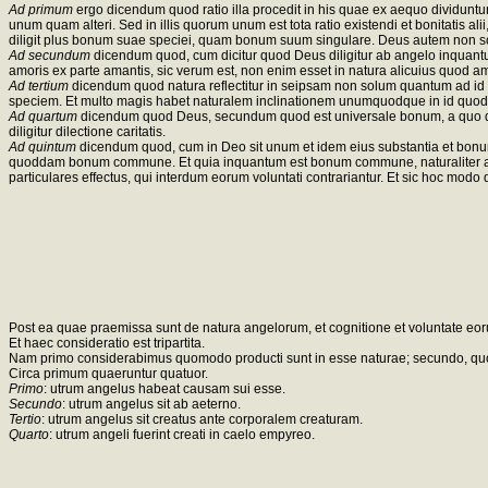
Ad primum
ergo dicendum quod ratio illa procedit in his quae ex aequo dividuntur
unum quam alteri. Sed in illis quorum unum est tota ratio existendi et bonitatis ali
diligit plus bonum suae speciei, quam bonum suum singulare. Deus autem non s
Ad secundum
dicendum quod, cum dicitur quod Deus diligitur ab angelo inquantum
amoris ex parte amantis, sic verum est, non enim esset in natura alicuius quo
Ad tertium
dicendum quod natura reflectitur in seipsam non solum quantum ad 
speciem. Et multo magis habet naturalem inclinationem unumquodque in id quod e
Ad quartum
dicendum quod Deus, secundum quod est universale bonum, a quo depe
diligitur dilectione caritatis.
Ad quintum
dicendum quod, cum in Deo sit unum et idem eius substantia et bonu
quoddam bonum commune. Et quia inquantum est bonum commune, naturaliter amatu
particulares effectus, qui interdum eorum voluntati contrariantur. Et sic hoc
Post ea quae praemissa sunt de natura angelorum, et cognitione et voluntate eor
Et haec consideratio est tripartita.
Nam primo considerabimus quomodo producti sunt in esse naturae; secundo, quomodo 
Circa primum quaeruntur quatuor.
Primo
: utrum angelus habeat causam sui esse.
Secundo
: utrum angelus sit ab aeterno.
Tertio
: utrum angelus sit creatus ante corporalem creaturam.
Quarto
: utrum angeli fuerint creati in caelo empyreo.