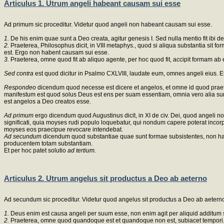
Articulus 1. Utrum angeli habeant causam sui esse
Ad primum sic proceditur. Videtur quod angeli non habeant causam sui esse.
1.
De his enim quae sunt a Deo creata, agitur genesis I. Sed nulla mentio fit ibi d
2.
Praeterea, Philosophus dicit, in VIII metaphys., quod si aliqua substantia sit
est. Ergo non habent causam sui esse.
3.
Praeterea, omne quod fit ab aliquo agente, per hoc quod fit, accipit formam a
Sed contra
est quod dicitur in Psalmo CXLVIII, laudate eum, omnes angeli eius. Et 
Respondeo
dicendum quod necesse est dicere et angelos, et omne id quod praeter
manifestum est quod solus Deus est ens per suam essentiam, omnia vero alia sun
est angelos a Deo creatos esse.
Ad primum
ergo dicendum quod Augustinus dicit, in XI de civ. Dei, quod angeli no
significati, quia moyses rudi populo loquebatur, qui nondum capere poterat incor
moyses eos praecipue revocare intendebat.
Ad secundum
dicendum quod substantiae quae sunt formae subsistentes, non ha
producentem totam substantiam.
Et per hoc patet solutio
ad tertium.
Articulus 2. Utrum angelus sit productus a Deo ab aeterno
Ad secundum sic proceditur. Videtur quod angelus sit productus a Deo ab aetern
1.
Deus enim est causa angeli per suum esse, non enim agit per aliquid additum 
2.
Praeterea, omne quod quandoque est et quandoque non est, subiacet tempori. S