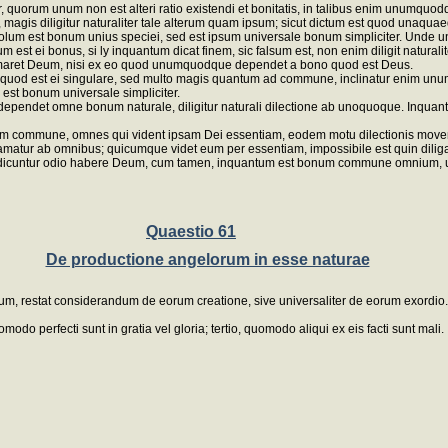
, quorum unum non est alteri ratio existendi et bonitatis, in talibus enim unumquod
i, magis diligitur naturaliter tale alterum quam ipsum; sicut dictum est quod unaquae
olum est bonum unius speciei, sed est ipsum universale bonum simpliciter. Unde 
 est ei bonus, si ly inquantum dicat finem, sic falsum est, non enim diligit natur
d amaret Deum, nisi ex eo quod unumquodque dependet a bono quod est Deus.
id quod est ei singulare, sed multo magis quantum ad commune, inclinatur enim
st bonum universale simpliciter.
ndet omne bonum naturale, diligitur naturali dilectione ab unoquoque. Inquantum
m commune, omnes qui vident ipsam Dei essentiam, eodem motu dilectionis moventur
r ab omnibus; quicumque videt eum per essentiam, impossibile est quin diligat 
 modo dicuntur odio habere Deum, cum tamen, inquantum est bonum commune omnium
Quaestio 61
De productione angelorum in esse naturae
um, restat considerandum de eorum creatione, sive universaliter de eorum exordio.
perfecti sunt in gratia vel gloria; tertio, quomodo aliqui ex eis facti sunt mali.