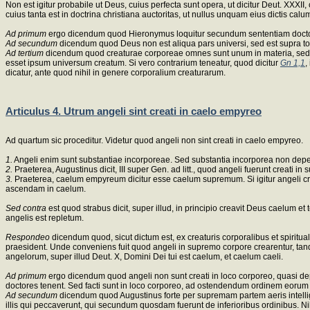
Non est igitur probabile ut Deus, cuius perfecta sunt opera, ut dicitur Deut. XX
cuius tanta est in doctrina christiana auctoritas, ut nullus unquam eius dictis ca
Ad primum
ergo dicendum quod Hieronymus loquitur secundum sententiam doctor
Ad secundum
dicendum quod Deus non est aliqua pars universi, sed est supra t
Ad tertium
dicendum quod creaturae corporeae omnes sunt unum in materia, sed a
esset ipsum universum creatum. Si vero contrarium teneatur, quod dicitur
Gn 1,1
,
dicatur, ante quod nihil in genere corporalium creaturarum.
Articulus 4. Utrum angeli sint creati in caelo empyreo
Ad quartum sic proceditur. Videtur quod angeli non sint creati in caelo empyreo.
1.
Angeli enim sunt substantiae incorporeae. Sed substantia incorporea non dep
2.
Praeterea, Augustinus dicit, III super Gen. ad litt., quod angeli fuerunt creati in
3.
Praeterea, caelum empyreum dicitur esse caelum supremum. Si igitur angeli crea
ascendam in caelum.
Sed contra
est quod strabus dicit, super illud, in principio creavit Deus caelum 
angelis est repletum.
Respondeo
dicendum quod, sicut dictum est, ex creaturis corporalibus et spiritu
praesident. Unde conveniens fuit quod angeli in supremo corpore crearentur, ta
angelorum, super illud Deut. X, Domini Dei tui est caelum, et caelum caeli.
Ad primum
ergo dicendum quod angeli non sunt creati in loco corporeo, quasi 
doctores tenent. Sed facti sunt in loco corporeo, ad ostendendum ordinem eorum 
Ad secundum
dicendum quod Augustinus forte per supremam partem aeris intelli
illis qui peccaverunt, qui secundum quosdam fuerunt de inferioribus ordinibus. N