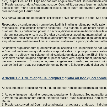
dicit, I super Gen. ad litt.. Ergo nec naturam angelicam creavit Deus informem et 
3.
Praeterea, secundum Augustinum, super Gen. ad litt., ea quae leguntur facta in op
expositionem, mane fuit cognitio angelica secundum quam cognoverunt verbum et re
creationis angeli fuerunt beati.
Sed contra,
de ratione beatitudinis est stabilitas sive confirmatio in bono. Sed an
Respondeo
dicendum quod nomine beatitudinis intelligitur ultima perfectio ratio
rationalis seu intellectualis naturae est duplex. Una quidem, quam potest assequi
quod est Deus, contemplari potest in hac vita, dicit esse ultimam hominis felicita
naturam, ut supra ostensum est. Sic igitur dicendum est quod, quantum ad primam
discursivum, sicut homo, sed statim ei adest propter suae naturae dignitatem, ut 
aliquid naturae, sed naturae finis; et ideo non statim eam a principio debuerunt h
Ad primum
ergo dicendum quod beatitudo ibi accipitur pro illa perfectione natura
Ad secundum
dicendum quod creatura corporalis statim in principio suae creati
operibus, in quibus virtus sola germinativa plantarum data est terrae. Et simili
Ad tertium
dicendum quod angelus duplicem habet verbi cognitionem, unam natura
per suam essentiam. Et utraque cognoscit angelus res in verbo, sed naturali quide
quando facti sunt beati per conversionem ad bonum. Et haec proprie dicitur cogni
Articulus 2. Utrum angelus indiguerit gratia ad hoc quod conv
Ad secundum sic proceditur. Videtur quod angelus non indiguerit gratia ad hoc q
1.
Ad ea enim quae naturaliter possumus, gratia non indigemus. Sed naturaliter ang
2.
Praeterea, ad ea tantum videmur indigere auxilio, quae sunt difficilia. Sed conv
Deum.
3.
Praeterea, converti ad Deum est se ad gratiam praeparare, unde zach. I, dicitu