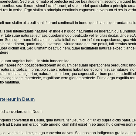
imperfectam. Sed eius formatio et perfectio est per beatitudinem, secundum quod frui
eribus sex dierum, simul facta fuerunt, et sic oportet quod statim a principio creat
s in verbo. Ergo statim a principio creationis cognoverunt verbum et res in verbo
geli non statim ut creati sunt, fuerunt confirmati in bono, quod casus quorundam oste
nalis seu intellectualis naturae, et inde est quod naturaliter desideratur, quia unu
 virtute suae naturae, et haec quodammodo beatitudo vel felicitas dicitur. Unde et 
tem. Sed super hanc felicitatem est alia felicitas, quam in futuro expectamus, qua vi
 beatitudinem, quam angelus assequi virtute suae naturae potuit, fuit creatus be
supra dictum est. Sed ultimam beatitudinem, quae facultatem naturae excedit, angeli
abere.
li quam angelus habuit in statu innocentiae.
onis habere non potuit perfectionem ad quam per suam operationem perducitur, unde
ter creatura angelica in principio suae creationis habuit perfectionem suae natura
lem, et aliam gloriae, naturalem quidem, qua cognoscit verbum per eius similitud
m cognitione imperfecte, cognitione vero gloriae perfecte. Prima ergo cognitio reru
tio matutina.
erteretur in Deum
uod converteretur in Deum.
elus convertitur in Deum, quia naturaliter Deum diligit, ut ex supra dictis patet. 
erti ad Deum non erat difficile angelo; cum nihil esset in eo quod huic conversioni 
r, convertimini ad me, et ego convertar ad vos. Sed nos non indigemus gratia ad ho