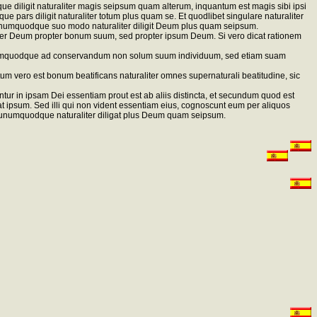
que diligit naturaliter magis seipsum quam alterum, inquantum est magis sibi ipsi
que pars diligit naturaliter totum plus quam se. Et quodlibet singulare naturaliter
unumquodque suo modo naturaliter diligit Deum plus quam seipsum.
aliter Deum propter bonum suum, sed propter ipsum Deum. Si vero dicat rationem
 unumquodque ad conservandum non solum suum individuum, sed etiam suam
 vero est bonum beatificans naturaliter omnes supernaturali beatitudine, sic
 in ipsam Dei essentiam prout est ab aliis distincta, et secundum quod est
ipsum. Sed illi qui non vident essentiam eius, cognoscunt eum per aliquos
, unumquodque naturaliter diligat plus Deum quam seipsum.