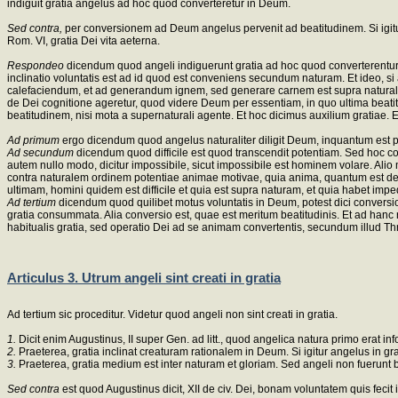
indiguit gratia angelus ad hoc quod converteretur in Deum.
Sed contra,
per conversionem ad Deum angelus pervenit ad beatitudinem. Si igitu
Rom. VI, gratia Dei vita aeterna.
Respondeo
dicendum quod angeli indiguerunt gratia ad hoc quod converterentur 
inclinatio voluntatis est ad id quod est conveniens secundum naturam. Et ideo, si a
calefaciendum, et ad generandum ignem, sed generare carnem est supra naturale
de Dei cognitione ageretur, quod videre Deum per essentiam, in quo ultima beatitud
beatitudinem, nisi mota a supernaturali agente. Et hoc dicimus auxilium gratiae. E
Ad primum
ergo dicendum quod angelus naturaliter diligit Deum, inquantum est 
Ad secundum
dicendum quod difficile est quod transcendit potentiam. Sed hoc con
autem nullo modo, dicitur impossibile, sicut impossibile est hominem volare. A
contra naturalem ordinem potentiae animae motivae, quia anima, quantum est de s
ultimam, homini quidem est difficile et quia est supra naturam, et quia habet impe
Ad tertium
dicendum quod quilibet motus voluntatis in Deum, potest dici conversi
gratia consummata. Alia conversio est, quae est meritum beatitudinis. Et ad hanc 
habitualis gratia, sed operatio Dei ad se animam convertentis, secundum illud Thr
Articulus 3. Utrum angeli sint creati in gratia
Ad tertium sic proceditur. Videtur quod angeli non sint creati in gratia.
1.
Dicit enim Augustinus, II super Gen. ad litt., quod angelica natura primo erat in
2.
Praeterea, gratia inclinat creaturam rationalem in Deum. Si igitur angelus in gra
3.
Praeterea, gratia medium est inter naturam et gloriam. Sed angeli non fuerunt bea
Sed contra
est quod Augustinus dicit, XII de civ. Dei, bonam voluntatem quis fecit