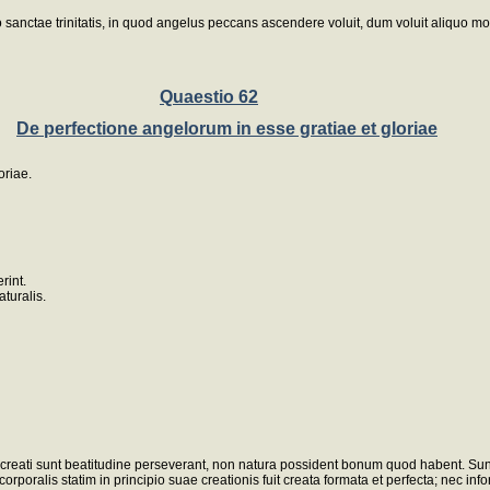
sanctae trinitatis, in quod angelus peccans ascendere voluit, dum voluit aliquo mod
Quaestio 62
De perfectione angelorum in esse gratiae et gloriae
oriae.
rint.
aturalis.
ua creati sunt beatitudine perseverant, non natura possident bonum quod habent. Sunt
orporalis statim in principio suae creationis fuit creata formata et perfecta; nec i