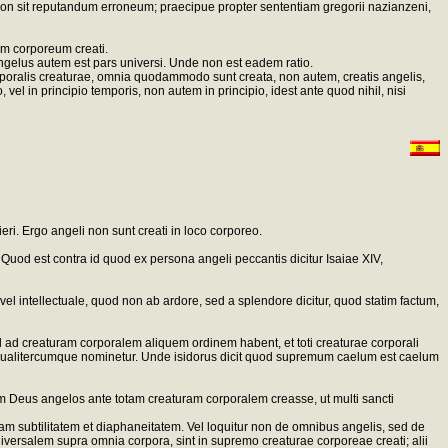
m non sit reputandum erroneum; praecipue propter sententiam gregorii nazianzeni,
m corporeum creati.
ngelus autem est pars universi. Unde non est eadem ratio.
poralis creaturae, omnia quodammodo sunt creata, non autem, creatis angelis,
, vel in principio temporis, non autem in principio, idest ante quod nihil, nisi
. Ergo angeli non sunt creati in loco corporeo.
uod est contra id quod ex persona angeli peccantis dicitur Isaiae XIV,
vel intellectuale, quod non ab ardore, sed a splendore dicitur, quod statim factum,
od ad creaturam corporalem aliquem ordinem habent, et toti creaturae corporali
e qualitercumque nominetur. Unde isidorus dicit quod supremum caelum est caelum
 Deus angelos ante totam creaturam corporalem creasse, ut multi sancti
 subtilitatem et diaphaneitatem. Vel loquitur non de omnibus angelis, sed de
iversalem supra omnia corpora, sint in supremo creaturae corporeae creati; alii