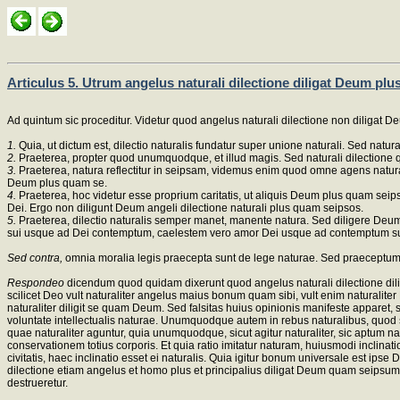
Articulus 5. Utrum angelus naturali dilectione diligat Deum p
Ad quintum sic proceditur. Videtur quod angelus naturali dilectione non diligat
1.
Quia, ut dictum est, dilectio naturalis fundatur super unione naturali. Sed natu
2.
Praeterea, propter quod unumquodque, et illud magis. Sed naturali dilectione q
3.
Praeterea, natura reflectitur in seipsam, videmus enim quod omne agens naturali
Deum plus quam se.
4.
Praeterea, hoc videtur esse proprium caritatis, ut aliquis Deum plus quam seipsum 
Dei. Ergo non diligunt Deum angeli dilectione naturali plus quam seipsos.
5.
Praeterea, dilectio naturalis semper manet, manente natura. Sed diligere Deum 
sui usque ad Dei contemptum, caelestem vero amor Dei usque ad contemptum sui
Sed contra,
omnia moralia legis praecepta sunt de lege naturae. Sed praeceptum 
Respondeo
dicendum quod quidam dixerunt quod angelus naturali dilectione di
scilicet Deo vult naturaliter angelus maius bonum quam sibi, vult enim naturalite
naturaliter diligit se quam Deum. Sed falsitas huius opinionis manifeste apparet, s
voluntate intellectualis naturae. Unumquodque autem in rebus naturalibus, quod se
quae naturaliter aguntur, quia unumquodque, sicut agitur naturaliter, sic aptum nat
conservationem totius corporis. Et quia ratio imitatur naturam, huiusmodi inclinatio
civitatis, haec inclinatio esset ei naturalis. Quia igitur bonum universale est ip
dilectione etiam angelus et homo plus et principalius diligat Deum quam seipsum. 
destrueretur.