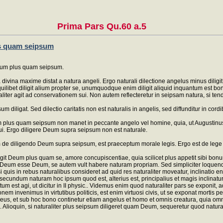
Prima Pars Qu.60 a.5
lus quam seipsum
 Deum plus quam seipsum.
ra divina maxime distat a natura angeli. Ergo naturali dilectione angelus minus dil
uilibet diligit alium propter se, unumquodque enim diligit aliquid inquantum est bo
ter agit ad conservationem sui. Non autem reflecteretur in seipsam natura, si tende
diligat. Sed dilectio caritatis non est naturalis in angelis, sed diffunditur in cordib
plus quam seipsum non manet in peccante angelo vel homine, quia, ut Augustinus di
. Ergo diligere Deum supra seipsum non est naturale.
de diligendo Deum supra seipsum, est praeceptum morale legis. Ergo est de lege n
ligit Deum plus quam se, amore concupiscentiae, quia scilicet plus appetit sib
r Deum esse Deum, se autem vult habere naturam propriam. Sed simpliciter loquendo,
i quis in rebus naturalibus consideret ad quid res naturaliter moveatur, inclinatio e
cundum naturam hoc ipsum quod est, alterius est, principalius et magis inclinatur i
um est agi, ut dicitur in II physic.. Videmus enim quod naturaliter pars se exponit,
nem invenimus in virtutibus politicis, est enim virtuosi civis, ut se exponat mortis p
se Deus, et sub hoc bono continetur etiam angelus et homo et omnis creatura, quia omn
Alioquin, si naturaliter plus seipsum diligeret quam Deum, sequeretur quod naturali