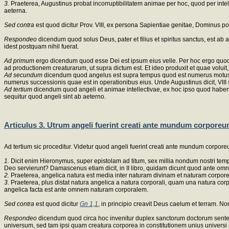
3.
Praeterea, Augustinus probat incorruptibilitatem animae per hoc, quod per intellec
aeterna.
Sed contra
est quod dicitur Prov. VIII, ex persona Sapientiae genitae, Dominus p
Respondeo
dicendum quod solus Deus, pater et filius et spiritus sanctus, est ab 
idest postquam nihil fuerat.
Ad primum
ergo dicendum quod esse Dei est ipsum eius velle. Per hoc ergo quod
ad productionem creaturarum, ut supra dictum est. Et ideo produxit et quae voluit,
Ad secundum
dicendum quod angelus est supra tempus quod est numerus motus c
numerus successionis quae est in operationibus eius. Unde Augustinus dicit, VIII
Ad tertium
dicendum quod angeli et animae intellectivae, ex hoc ipso quod habent
sequitur quod angeli sint ab aeterno.
Articulus 3. Utrum angeli fuerint creati ante mundum corpore
Ad tertium sic proceditur. Videtur quod angeli fuerint creati ante mundum corpore
1.
Dicit enim Hieronymus, super epistolam ad titum, sex millia nondum nostri tem
Deo servierunt? Damascenus etiam dicit, in II libro, quidam dicunt quod ante omnem
2.
Praeterea, angelica natura est media inter naturam divinam et naturam corporea
3.
Praeterea, plus distat natura angelica a natura corporali, quam una natura corpo
angelica facta est ante omnem naturam corporalem.
Sed contra
est quod dicitur
Gn 1,1
, in principio creavit Deus caelum et terram. N
Respondeo
dicendum quod circa hoc invenitur duplex sanctorum doctorum sentent
universum, sed tam ipsi quam creatura corporea in constitutionem unius universi