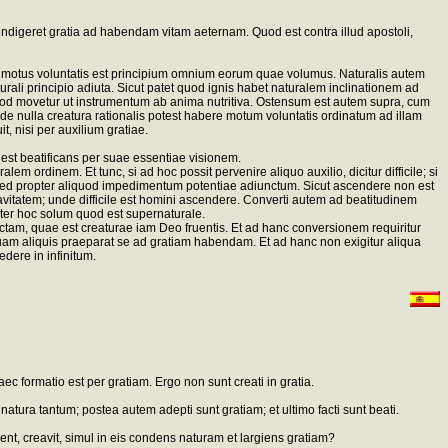
ndigeret gratia ad habendam vitam aeternam. Quod est contra illud apostoli,
is motus voluntatis est principium omnium eorum quae volumus. Naturalis autem
turali principio adiuta. Sicut patet quod ignis habet naturalem inclinationem ad
uod movetur ut instrumentum ab anima nutritiva. Ostensum est autem supra, cum
nde nulla creatura rationalis potest habere motum voluntatis ordinatum ad illam
, nisi per auxilium gratiae.
est beatificans per suae essentiae visionem.
 ordinem. Et tunc, si ad hoc possit pervenire aliquo auxilio, dicitur difficile; si
 sed propter aliquod impedimentum potentiae adiunctum. Sicut ascendere non est
vitatem; unde difficile est homini ascendere. Converti autem ad beatitudinem
opter hoc solum quod est supernaturale.
ectam, quae est creaturae iam Deo fruentis. Et ad hanc conversionem requiritur
r quam aliquis praeparat se ad gratiam habendam. Et ad hanc non exigitur aliqua
dere in infinitum.
ec formatio est per gratiam. Ergo non sunt creati in gratia.
natura tantum; postea autem adepti sunt gratiam; et ultimo facti sunt beati.
rent, creavit, simul in eis condens naturam et largiens gratiam?