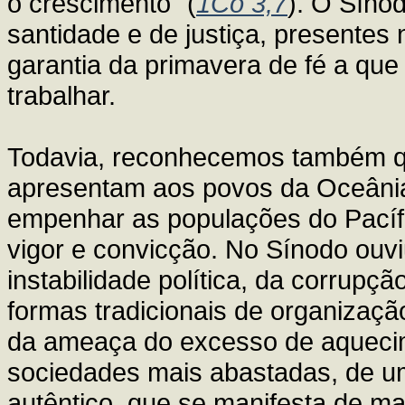
o crescimento" (
1Co 3,7
). O Síno
santidade e de justiça, presente
garantia da primavera de fé a que
trabalhar.
Todavia, reconhecemos também q
apresentam aos povos da Oceânia 
empenhar as populações do Pacíf
vigor e convicção. No Sínodo ouvi
instabilidade política, da corrupçã
formas tradicionais de organização
da ameaça do excesso de aquecim
sociedades mais abastadas, de uma
autêntico, que se manifesta de man