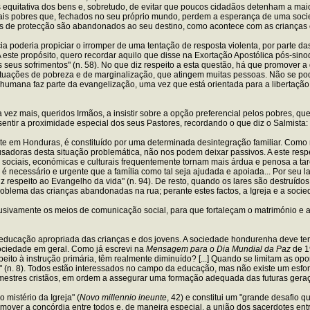
equitativa dos bens e, sobretudo, de evitar que poucos cidadãos detenham a maio
is pobres que, fechados no seu próprio mundo, perdem a esperança de uma socie
os de protecção são abandonados ao seu destino, como acontece com as crianças 
ia poderia propiciar o irromper de uma tentação de resposta violenta, por parte das 
 A este propósito, quero recordar aquilo que disse na Exortação Apostólica pós-sin
 seus sofrimentos" (n. 58). No que diz respeito a esta questão, há que promover a d
 situações de pobreza e de marginalização, que atingem muitas pessoas. Não se p
 humana faz parte da evangelização, uma vez que está orientada para a libertação 
vez mais, queridos Irmãos, a insistir sobre a opção preferencial pelos pobres, q
 sentir a proximidade especial dos seus Pastores, recordando o que diz o Salmista:
 em Honduras, é constituído por uma determinada desintegração familiar. Como r
adoras desta situação problemática, não nos podem deixar passivos. A este respe
sociais, económicas e culturais frequentemente tornam mais árdua e penosa a taref
é necessário e urgente que a família como tal seja ajudada e apoiada... Por seu 
iz respeito ao Evangelho da vida" (n. 94). De resto, quando os lares são destruíd
 problema das crianças abandonadas na rua; perante estes factos, a Igreja e a so
nclusivamente os meios de comunicação social, para que fortaleçam o matrimónio e
educação apropriada das crianças e dos jovens. A sociedade hondurenha deve ter 
ociedade em geral. Como já escrevi na
Mensagem para o Dia Mundial da Paz
de 1
ito à instrução primária, têm realmente diminuído? [...] Quando se limitam as op
" (n. 8). Todos estão interessados no campo da educação, mas não existe um esfor
s mestres cristãos, em ordem a assegurar uma formação adequada das futuras gera
 mistério da Igreja" (
Novo millennio ineunte
, 42) e constitui um "grande desafio 
mover a concórdia entre todos e, de maneira especial, a união dos sacerdotes entre