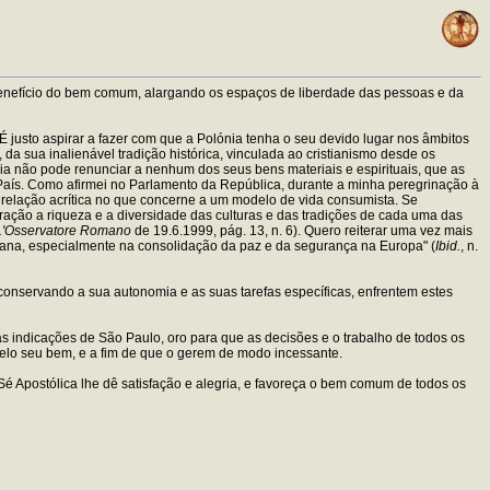
 benefício do bem comum, alargando os espaços de liberdade das pessoas e da
justo aspirar a fazer com que a Polónia tenha o seu devido lugar nos âmbitos
da sua inalienável tradição histórica, vinculada ao cristianismo desde os
ia não pode renunciar a nenhum dos seus bens materiais e espirituais, que as
País. Como afirmei no Parlamento da República, durante a minha peregrinação à
 relação acrítica no que concerne a um modelo de vida consumista. Se
ração a riqueza e a diversidade das culturas e das tradições de cada uma das
L'Osservatore Romano
de 19.6.1999, pág. 13, n. 6). Quero reiterar uma vez mais
humana, especialmente na consolidação da paz e da segurança na Europa" (
Ibid.
, n.
 conservando a sua autonomia e as suas tarefas específicas, enfrentem estes
 indicações de São Paulo, oro para que as decisões e o trabalho de todos os
pelo seu bem, e a fim de que o gerem de modo incessante.
 Apostólica lhe dê satisfação e alegria, e favoreça o bem comum de todos os