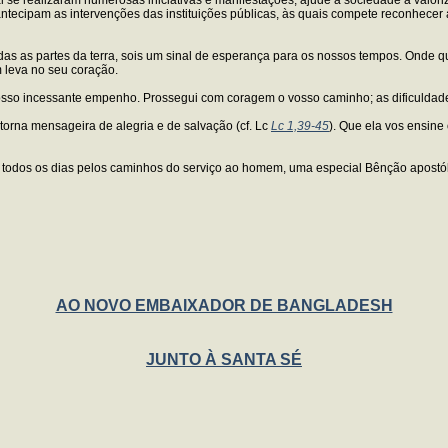
 e antecipam as intervenções das instituições públicas, às quais compete reconhec
das as partes da terra, sois um sinal de esperança para os nossos tempos. Onde que
 leva no seu coração.
sso incessante empenho. Prossegui com coragem o vosso caminho; as dificuldade
 torna mensageira de alegria e de salvação (cf. Lc
Lc 1,39-45
). Que ela vos ensine
s todos os dias pelos caminhos do serviço ao homem, uma especial Bênção apostól
AO NOVO EMBAIXADOR DE BANGLADESH
JUNTO À SANTA SÉ