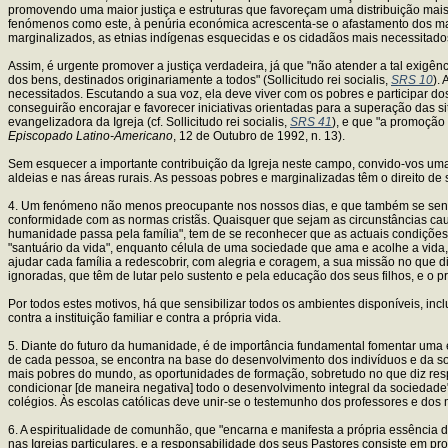
promovendo uma maior justiça e estruturas que favoreçam uma distribuição mais 
fenómenos como este, à penúria económica acrescenta-se o afastamento dos ma
marginalizados, as etnias indígenas esquecidas e os cidadãos mais necessitad
Assim, é urgente promover a justiça verdadeira, já que "não atender a tal exigênc
dos bens, destinados originariamente a todos" (Sollicitudo rei socialis,
SRS 10
).
necessitados. Escutando a sua voz, ela deve viver com os pobres e participar dos
conseguirão encorajar e favorecer iniciativas orientadas para a superação das
evangelizadora da Igreja (cf. Sollicitudo rei socialis,
SRS 41
), e que "a promoção
Episcopado Latino-Americano
, 12 de Outubro de 1992, n. 13).
Sem esquecer a importante contribuição da Igreja neste campo, convido-vos uma 
aldeias e nas áreas rurais. As pessoas pobres e marginalizadas têm o direito de
4. Um fenómeno não menos preocupante nos nossos dias, e que também se sente
conformidade com as normas cristãs. Quaisquer que sejam as circunstâncias caus
humanidade passa pela família", tem de se reconhecer que as actuais condições 
"santuário da vida", enquanto célula de uma sociedade que ama e acolhe a vida, 
ajudar cada família a redescobrir, com alegria e coragem, a sua missão no que d
ignoradas, que têm de lutar pelo sustento e pela educação dos seus filhos, e o
Por todos estes motivos, há que sensibilizar todos os ambientes disponíveis, i
contra a instituição familiar e contra a própria vida.
5. Diante do futuro da humanidade, é de importância fundamental fomentar uma 
de cada pessoa, se encontra na base do desenvolvimento dos indivíduos e da s
mais pobres do mundo, as oportunidades de formação, sobretudo no que diz respe
condicionar [de maneira negativa] todo o desenvolvimento integral da sociedade
colégios. Às escolas católicas deve unir-se o testemunho dos professores e do
6. A espiritualidade de comunhão, que "encarna e manifesta a própria essência do
nas Igrejas particulares, e a responsabilidade dos seus Pastores consiste em pro