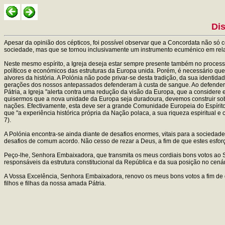
Dis
Apesar da opinião dos cépticos, foi possível observar que a Concordata não só
sociedade, mas que se tornou inclusivamente um instrumento ecuménico em rela
Neste mesmo espírito, a Igreja deseja estar sempre presente também no process
políticos e económicos das estruturas da Europa unida. Porém, é necessário que e
alvores da história. A Polónia não pode privar-se desta tradição, da sua ident
gerações dos nossos antepassados defenderam à custa de sangue. Ao defender t
Pátria, a Igreja "alerta contra uma redução da visão da Europa, que a consider
quisermos que a nova unidade da Europa seja duradoura, devemos construir sobre
nações. Efectivamente, esta deve ser a grande Comunidade Europeia do Espírito
que "a experiência histórica própria da Nação polaca, a sua riqueza espiritual
7).
A Polónia encontra-se ainda diante de desafios enormes, vitais para a sociedade
desafios de comum acordo. Não cesso de rezar a Deus, a fim de que estes esfor
Peço-lhe, Senhora Embaixadora, que transmita os meus cordiais bons votos ao 
responsáveis da estrutura constitucional da República e da sua posição no cená
A Vossa Excelência, Senhora Embaixadora, renovo os meus bons votos a fim de q
filhos e filhas da nossa amada Pátria.