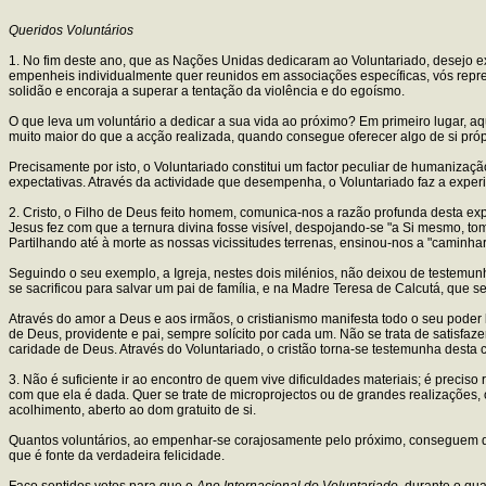
Queridos Voluntários
1. No fim deste ano, que as Nações Unidas dedicaram ao Voluntariado, desejo e
empenheis individualmente quer reunidos em associações específicas, vós repres
solidão e encoraja a superar a tentação da violência e do egoísmo.
O que leva um voluntário a dedicar a sua vida ao próximo? Em primeiro lugar, aq
muito maior do que a acção realizada, quando consegue oferecer algo de si própr
Precisamente por isto, o Voluntariado constitui um factor peculiar de humanizaç
expectativas. Através da actividade que desempenha, o Voluntariado faz a exper
2. Cristo, o Filho de Deus feito homem, comunica-nos a razão profunda desta e
Jesus fez com que a ternura divina fosse visível, despojando-se "a Si mesmo,
Partilhando até à morte as nossas vicissitudes terrenas, ensinou-nos a "caminhar
Seguindo o seu exemplo, a Igreja, nestes dois milénios, não deixou de testemun
se sacrificou para salvar um pai de família, e na Madre Teresa de Calcutá, que 
Através do amor a Deus e aos irmãos, o cristianismo manifesta todo o seu poder
de Deus, providente e pai, sempre solícito por cada um. Não se trata de satisf
caridade de Deus. Através do Voluntariado, o cristão torna-se testemunha desta c
3. Não é suficiente ir ao encontro de quem vive dificuldades materiais; é preci
com que ela é dada. Quer se trate de microprojectos ou de grandes realizações,
acolhimento, aberto ao dom gratuito de si.
Quantos voluntários, ao empenhar-se corajosamente pelo próximo, conseguem des
que é fonte da verdadeira felicidade.
Faço sentidos votos para que o
Ano Internacional do Voluntariado
, durante o qu