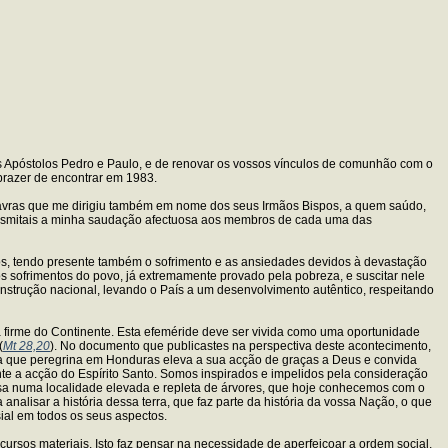
os Apóstolos Pedro e Paulo, e de renovar os vossos vínculos de comunhão com o
 prazer de encontrar em 1983.
avras que me dirigiu também em nome dos seus Irmãos Bispos, a quem saúdo,
ansmitais a minha saudação afectuosa aos membros de cada uma das
s, tendo presente também o sofrimento e as ansiedades devidos à devastação
 os sofrimentos do povo, já extremamente provado pela pobreza, e suscitar nele
construção nacional, levando o País a um desenvolvimento autêntico, respeitando
 firme do Continente. Esta efeméride deve ser vivida como uma oportunidade
(
Mt 28,20
). No documento que publicastes na perspectiva deste acontecimento,
ja que peregrina em Honduras eleva a sua acção de graças a Deus e convida
ante a acção do Espírito Santo. Somos inspirados e impelidos pela consideração
Missa numa localidade elevada e repleta de árvores, que hoje conhecemos com o
analisar a história dessa terra, que faz parte da história da vossa Nação, o que
ial em todos os seus aspectos.
cursos materiais. Isto faz pensar na necessidade de aperfeiçoar a ordem social,