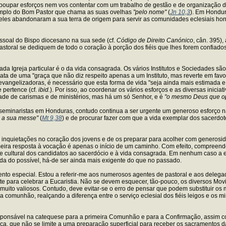
 poupar esforços nem vos contentar com um trabalho de gestão e de organização d
emplo do Bom Pastor que chama as suas ovelhas
"pelo nome"
(
Jn 10,3
). Em Hondur
deles abandonaram a sua terra de origem para servir as comunidades eclesiais ho
soal do Bispo diocesano na sua sede (cf.
Código de Direito Canónico
, cân. 395)
pastoral se dediquem de todo o coração à porção dos fiéis que lhes forem confiad
a Igreja particular é o da vida consagrada. Os vários Institutos e Sociedades são
a de uma "graça que não diz respeito apenas a um Instituto, mas reverte em favor 
ngelizadoras, é necessário que esta forma de vida "seja ainda mais estimada e p
 pertence (cf.
ibid.
). Por isso, ao coordenar os vários esforços e as diversas inici
ade de carismas e de ministérios, mas há um só Senhor, e é
"o mesmo Deus que op
eminaristas em Honduras, contudo continua a ser urgente um generoso esforço n
a a sua messe"
(
Mt 9,38
) e de procurar fazer com que a vida exemplar dos sacerdo
s inquietações no coração dos jovens e de os preparar para acolher com generosi
imeira resposta à vocação é apenas o início de um caminho. Com efeito, compreend
a e cultural dos candidatos ao sacerdócio e à vida consagrada. Em nenhum caso 
ida do possível, há-de ser ainda mais exigente do que no passado.
ento especial. Estou a referir-me aos numerosos agentes de pastoral e aos deleg
e para celebrar a Eucaristia. Não se devem esquecer, tão-pouco, os diversos Movi
o muito valiosos. Contudo, deve evitar-se o erro de pensar que podem substituir
 da comunhão, realçando a diferença entre o serviço eclesial dos fiéis leigos e os 
sponsável na catequese para a primeira Comunhão e para a Confirmação, assim c
, que não se limite a uma preparação superficial para receber os sacramentos da I