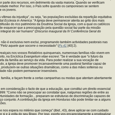
r parte dos recursos, em detrimento da vasta maioria. Quando se verificam
dade melhor. Por isso, o País sofre quando os camponeses se sentem
e os jovens.
vítimas da injustiça", ou seja, "as populações excluídas da repartição equitativa
odal
Ecclesia in America
: "A Igreja deve permanecer atenta ao grito dos mais
ifusão do rico património da Doutrina Social da Igreja, com a qual os católicos
ode esquecer que a preocupação pela questão social faz parte da missão
integral do ser humano" (
Discurso inaugural da IV Conferência Geral do
ue não é exclusiva nem exclui, programando também actividades pastorais nas
"Feliz aquele que socorre o necessitado"
(
Ps 41
[40] 2).
ealçais nos vossos Relatórios quinquenais, numerosas famílias não vivem em
ito, na Encíclica
Evangelium vitae
escrevi: "Se é verdade que "o futuro da
a da família ao serviço da vida. Para poder realizar a sua vocação de
lado, a Igreja deve promover incansavelmente uma pastoral familiar capaz de
os, produzem-se outras situações dramáticas, como a das mães solteiras ou
ciedade não podem permanecer insensíveis.
 a família, e façam frente a certas campanhas ou modas que atentam abertamente
em consideração o facto de que a educação, que constitui um direito essencial
999: "Como não se preocupar ao constatar que, nalgumas regiões de entre as
ortunidades de formação... preparam-se estruturas de discriminação capazes de
ço conjunto. A contribuição da Igreja em Honduras não pode limitar-se a alguns
ções.
que nos espera no milénio que começa" (
Ibid.
, 43), deve aplicar-se com cuidado
 si e à volta do seu Bispo. Por isso, exorto-vos encarecidamente a prodigalizar