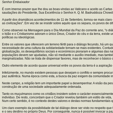
Senhor Embaixador
É com imenso prazer que lhe dou as boas-vindas ao Vaticano e aceito as Cartas
saudações do Presidente, Sua Excelência o Senhor A. Q. M. Badruddoza Chowdhu
A partir dos dramáticos acontecimentos de 11 de Setembro, tornou-se mais clar
as civilizações". Em vez de se insistir sobre aquilo que os separa, os povos de 
Como observei na Mensagem para o Dia Mundial da Paz do corrente ano, "o diálog
o Islão e o Cristianismo adoram o único Deus, Criador do céu e da terra, existe
políticas ou ideológicas.
Entre os valores que oferecem um terreno fértil para o diálogo fecundo, há um
necessidade de uma cultura da solidariedade tornam-se mais evidentes. Contud
globalização, os desequilíbrios sociais e económicos pioraram e algumas das n
populações devem ser ajudadas, não só mediante o auxílio imediato, mas també
marginalizadas. Não se trata de dispensar favores, mas de reconhecer o básico d
Outro elemento de acordo quase universal entre os povos da terra é a aspiração
Infelizmente, no mundo existem pessoas que desejam o conflito e sempre procur
paz autêntica. Numa época como esta, a busca da paz exigem da comunidade inte
Neste campo, a religião tem um importante papel a desempenhar. A visão da pes
construção de uma sociedade adequadamente ordenada.
Tanto os muçulmanos como os cristãos insistem sobre o carácter essencialmente
indivíduo. De resto, concordam que o Criador revelou também um estilo de vid
Num certo sentido, é no contexto destes valores e destas normas fundamentais 
Um claro exemplo da possibilidade de tal diálogo deve ser visto no respeito que
e o seu destino no próprio Deus. Por conseguinte, nunca é possível invocar a 