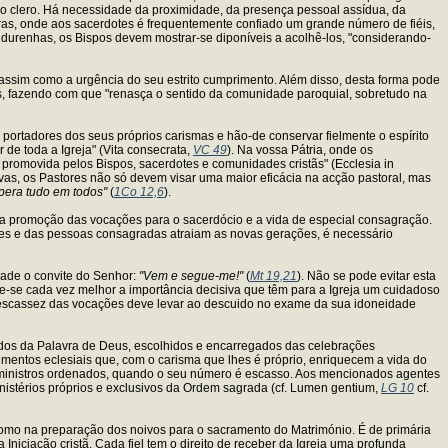
o clero. Há necessidade da proximidade, da presença pessoal assídua, da
as, onde aos sacerdotes é frequentemente confiado um grande número de fiéis,
ndurenhas, os Bispos devem mostrar-se diponíveis a acolhê-los, "considerando-
, assim como a urgência do seu estrito cumprimento. Além disso, desta forma pode
os, fazendo com que "renasça o sentido da comunidade paroquial, sobretudo na
 portadores dos seus próprios carismas e hão-de conservar fielmente o espírito
de toda a Igreja" (Vita consecrata,
VC 49
). Na vossa Pátria, onde os
romovida pelos Bispos, sacerdotes e comunidades cristãs" (Ecclesia in
ativas, os Pastores não só devem visar uma maior eficácia na acção pastoral, mas
era tudo em todos"
(
1Co 12,6
).
a promoção das vocações para o sacerdócio e a vida de especial consagração.
tes e das pessoas consagradas atraiam as novas gerações, é necessário
dade o convite do Senhor:
"Vem e segue-me!"
(
Mt 19,21
). Não se pode evitar esta
e-se cada vez melhor a importância decisiva que têm para a Igreja um cuidadoso
a escassez das vocações deve levar ao descuido no exame da sua idoneidade
ados da Palavra de Deus, escolhidos e encarregados das celebrações
mentos eclesiais que, com o carisma que lhes é próprio, enriquecem a vida do
 os ministros ordenados, quando o seu número é escasso. Aos mencionados agentes
ministérios próprios e exclusivos da Ordem sagrada (cf. Lumen gentium,
LG 10
cf.
omo na preparação dos noivos para o sacramento do Matrimónio. É de primária
niciação cristã. Cada fiel tem o direito de receber da Igreja uma profunda