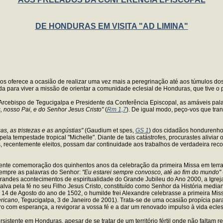
DE HONDURAS EM VISITA "AD LIMINA"
vos oferece a ocasião de realizar uma vez mais a peregrinação até aos túmulos d
uda para viver a missão de orientar a comunidade eclesial de Honduras, que tive o
rcebispo de Tegucigalpa e Presidente da Conferência Episcopal, as amáveis pal
 nosso Pai, e do Senhor Jesus Cristo"
(
Rm 1,7
). De igual modo, peço-vos que tr
as, as tristezas e as angústias"
(Gaudium et spes,
GS 1
) dos cidadãos hondurenho
a tempestade tropical "Michelle". Diante de tais catástrofes, procurastes aliviar
os, recentemente eleitos, possam dar continuidade aos trabalhos de verdadeira re
nente comemoração dos quinhentos anos da celebração da primeira Missa em terra
sempre as palavras do Senhor:
"Eu estarei sempre convosco, até ao fim do mundo"
grandes acontecimentos de espiritualidade do Grande Jubileu do Ano 2000, a Igre
 salva pela fé no seu Filho Jesus Cristo, constituído como Senhor da História medi
dia 14 de Agosto do ano de 1502, o humilde frei Alexandre celebrasse a primeira 
ericano
, Tegucigalpa, 3 de Janeiro de 2001). Trata-se de uma ocasião propícia para 
ro com esperança, a revigorar a vossa fé e a dar um renovado impulso à vida ecles
tente em Honduras, apesar de se tratar de um território fértil onde não faltam re