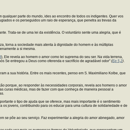
m qualquer parte do mundo, ides ao encontro de todos os indigentes. Quer vos
fugiados e os perseguidos um raio de esperança, que penetra as trevas da
te. Trata-se de uma lei da existência. O voluntário sente uma alegria, que é
tiza, torna a sociedade mais atenta à dignidade do homem e às múltiplas
plenamente a si mesma.
8
), Ele revela ao homem o amor como lei suprema do seu ser. Na vida terrena,
nós Se entregou a Deus como oferenda e sacrifício de agradável odor"
(
Ep 5,2
)
.
ram a sua história. Entre os mais recentes, penso em S. Maximiliano Kolbe, que
ização porque, ao responder às necessidades corporais, revela aos homens o amor
a, as curas médicas, mas de fazer com que conheça de maneira pessoal a
as.
mportante o tipo de ajuda que se oferece, mas mais importante é o sentimento
a os jovens, contribuindo para os educar para uma cultura de solidariedade e de
uem se põe ao seu serviço. Faz experimentar a alegria do amor abnegado, amor
rizar cada vez mais as numerosas formas de Voluntariado, que representam um