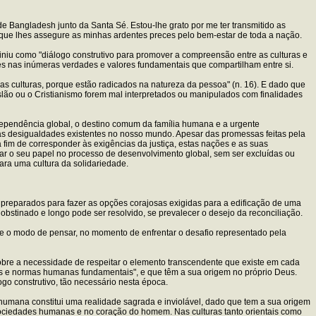
 Bangladesh junto da Santa Sé. Estou-lhe grato por me ter transmitido as
que lhes assegure as minhas ardentes preces pelo bem-estar de toda a nação.
niu como "diálogo construtivo para promover a compreensão entre as culturas e
ntes nas inúmeras verdades e valores fundamentais que compartilham entre si.
as culturas, porque estão radicados na natureza da pessoa" (n. 16). E dado que
Islão ou o Cristianismo forem mal interpretados ou manipulados com finalidades
dependência global, o destino comum da família humana e a urgente
as desigualdades existentes no nosso mundo. Apesar das promessas feitas pela
fim de corresponder às exigências da justiça, estas nações e as suas
r o seu papel no processo de desenvolvimento global, sem ser excluídas ou
ara uma cultura da solidariedade.
 preparados para fazer as opções corajosas exigidas para a edificação de uma
stinado e longo pode ser resolvido, se prevalecer o desejo da reconciliação.
 e o modo de pensar, no momento de enfrentar o desafio representado pela
obre a necessidade de respeitar o elemento transcendente que existe em cada
es e normas humanas fundamentais", e que têm a sua origem no próprio Deus.
go construtivo, tão necessário nesta época.
a humana constitui uma realidade sagrada e inviolável, dado que tem a sua origem
 sociedades humanas e no coração do homem. Nas culturas tanto orientais como