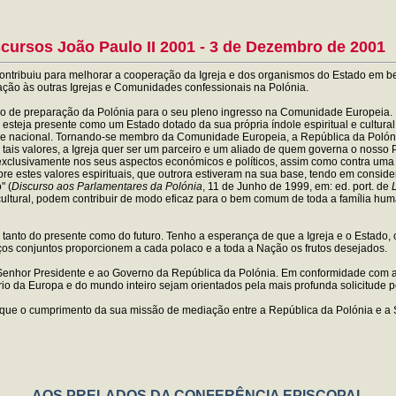
cursos João Paulo II 2001 - 3 de Dezembro de 2001
 contribuiu para melhorar a cooperação da Igreja e dos organismos do Estado em
ção às outras Igrejas e Comunidades confessionais na Polónia.
o de preparação da Polónia para o seu pleno ingresso na Comunidade Europeia. É 
steja presente como um Estado dotado da sua própria índole espiritual e cultural, 
idade nacional. Tornando-se membro da Comunidade Europeia, a República da Polón
ais valores, a Igreja quer ser um parceiro e um aliado de quem governa o nosso 
e exclusivamente nos seus aspectos económicos e políticos, assim como contra uma
 estes valores espirituais, que outrora estiveram na sua base, tendo em conside
" (
Discurso aos Parlamentares da Polónia
, 11 de Junho de 1999, em: ed. port. de
 e cultural, podem contribuir de modo eficaz para o bem comum de toda a família 
 tanto do presente como do futuro. Tenho a esperança de que a Igreja e o Estado,
ços conjuntos proporcionem a cada polaco e a toda a Nação os frutos desejados.
Senhor Presidente e ao Governo da República da Polónia. Em conformidade com as
rio da Europa e do mundo inteiro sejam orientados pela mais profunda solicitude 
ue o cumprimento da sua missão de mediação entre a República da Polónia e a Sé
AOS PRELADOS DA CONFERÊNCIA EPISCOPAL