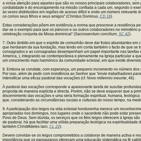
a vossa atenção para aqueles que são os vossos principais colaboradores, sem
cordialidade e do encorajamento na missão confiada a cada um, segundo o ex
às vezes distribuídos em regiões de acesso difícil e onde um número relevante 
os comos seus filhos e seus amigos" (Christus Dominus,
CD 16
).
Estas considerações põem em evidência a norma que prescreve a residência pes
dar-se o exemplo para que os párocos e ou outros colaboradores no ministério 
celebração conjunta da Missa dominical" (Sacrosanctum concilium,
SC 42
).
7. Outro âmbito em que o espírito de comunhão deve dar frutos abundantes em cad
que herdaram da sua fundação, mas tendo em conta também o facto de que se trat
consagrados e as consagradas desempenham um papel importante nas tarefas eva
America, ), integrando-se contemporânea e plenamente na Igreja particular a que
um crescimento mais harmónico da comunidade eclesial, em que existe diversid
8. Embora se constate, com esperança, um pequeno incremento no número dos s
Por isso, além de pedir com insistência ao Senhor que
"envie trabalhadores par
intensificar uma eficaz pastoral das vocações (cf.
Novo millennio ineunte
, 46).
À pastoral das vocações corresponde a apaixonante tarefa de suscitar profunda
proposta de maneira explícita e directa. Porém, não se deve esquecer que a pr
discernimento das vocações e uma séria formação espiritual, humana, teológic
que, considerando as circunstâncias sociais e culturais do nosso tempo, na med
9. A participação dos leigos na vida eclesial hondurenha merece um reconhecim
apropriadas nos domingos, nos lugares onde o sacerdote não pode estar present
Povo de Deus. Sem dúvida, os serviços que os fiéis leigos oferecem à Igreja sã
de pastoral, há que facilitar uma sólida preparação teológica na espiritualidade
também Christifideles laici,
CL 22
).
Devem convidar-se os leigos comprometidos a colaborar de maneira activa e re
importância que os paroquianos ofereçam uma educação sistemática na fé católica