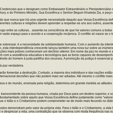
 Credenciais que o designam como Embaixador Extraordinário e Plenipotenciário de
ry, e do Primeiro-Ministro, Sua Excelênca o Senhor Begum Khaleda Zia, e peço 
o do que nunca que há uma urgente necessidade daquilo que Vossa Excelência defi
diferentes culturas e religiões devem aprender a respeitar-se uns aos outros, asse
o entre as culturas... assenta na consciência de que há valores comuns a todas 
 um vasto espaço para o acordo e a cooperação recíproca. O conflito só nasce se o 
 que sobressai: é a necessidade da solidariedade humana. Com o aumento da inter
o, esta interdependência crescente lançou também uma nova luz sobre as inúmer
ações mais pobres conheceram um declínio ulterior. Em nome da paz no mundo e a 
m com a assistência educativa e tecnológica que as torne capazes de desempenha
ireito do homem à justa partilha dos recursos. A promoção da justiça é essencial p
 à paz verdadeira.
arão fomentar a destruição. Contudo, a maioria dos indivíduos e das nações estão
rnacional decisões que não podem mais ser adiadas. Até mesmo o conflito mais ob
soa e do mundo, ensinada pela religião, determina em grande medida as atitudes
 transcendente da pessoa humana, criada por Deus para um destino superior, e s
a, fundamentado sobre aquilo que Vossa Excelência define justamente como "valor
que o Islão e o Cristianismo podem comprometer-se de modo mais fecundo no diálo
 todos demonstram pelo valor da própria vida. Para o Islão e o Cristianismo, a vid
paz e desprezar a vida, uma contradição que se observa com muita frequência nas