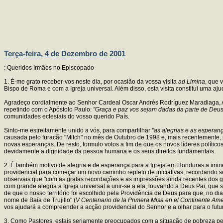
Terça-feira, 4 de Dezembro de 2001
: Queridos Irmãos no Episcopado
1. É-me grato receber-vos neste dia, por ocasião da vossa visita
ad Limina
, que 
Bispo de Roma e com a Igreja universal. Além disso, esta visita constitui uma aj
Agradeço cordialmente ao Senhor Cardeal Oscar Andrés Rodríguez Maradiaga, A
repetindo com o Apóstolo Paulo:
"Graça e paz vos sejam dadas da parte de Deus,
comunidades eclesiais do vosso querido País.
Sinto-me estreitamente unido a vós, para compartilhar
"as alegrias e as esperanç
causada pelo furacão "Mitch" no mês de Outubro de 1998 e, mais recentemente, pel
novas esperanças. De resto, formulo votos a fim de que os novos líderes polític
devidamente a dignidade da pessoa humana e os seus direitos fundamentais.
2. É também motivo de alegria e de esperança para a Igreja em Honduras a imi
providencial para começar um novo caminho repleto de iniciativas, recordando 
observais que "com as gratas recordações e as impressões ainda recentes dos 
com grande alegria a Igreja universal a unir-se a ela, louvando a Deus Pai, que
de que o nosso território foi escolhido pela Providência de Deus para que, no 
nome de Baía de Trujillo" (
V Centenario de la Primera Misa en el Continente Am
vos ajudará a compreender a acção providencial do Senhor e a olhar para o futu
3. Como Pastores, estais seriamente preocupados com a situação de pobreza persis