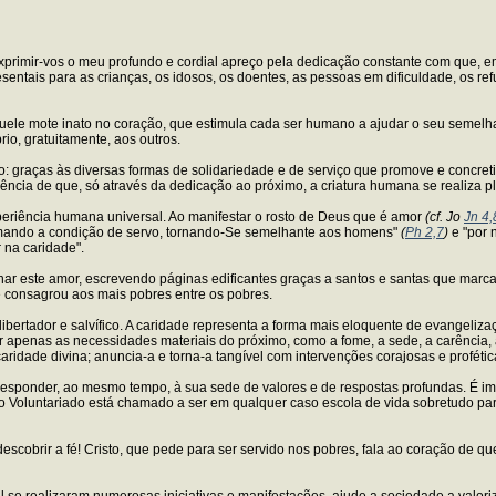
xprimir-vos o meu profundo e cordial apreço pela dedicação constante com que, e
entais para as crianças, os idosos, os doentes, as pessoas em dificuldade, os re
uele mote inato no coração, que estimula cada ser humano a ajudar o seu semelhan
io, gratuitamente, aos outros.
ão: graças às diversas formas de solidariedade e de serviço que promove e concre
iência de que, só através da dedicação ao próximo, a criatura humana se realiza 
xperiência humana universal. Ao manifestar o rosto de Deus que é amor
(cf. Jo
Jn 4,
 tomando a condição de servo, tornando-Se semelhante aos homens"
(
Ph 2,7
)
e "por 
 na caridade".
har este amor, escrevendo páginas edificantes graças a santos e santas que marca
se consagrou aos mais pobres entre os pobres.
 libertador e salvífico. A caridade representa a forma mais eloquente de evangel
azer apenas as necessidades materiais do próximo, como a fome, a sede, a carênci
aridade divina; anuncia-a e torna-a tangível com intervenções corajosas e profétic
so responder, ao mesmo tempo, à sua sede de valores e de respostas profundas. É i
 o Voluntariado está chamado a ser em qualquer caso escola de vida sobretudo par
cobrir a fé! Cristo, que pede para ser servido nos pobres, fala ao coração de q
al se realizaram numerosas iniciativas e manifestações, ajude a sociedade a valo