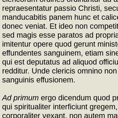
repraesentatur passio Christi, sec
manducabitis panem hunc et calice
donec veniat. Et ideo non competi
sed magis esse paratos ad propria
imitentur opere quod gerunt ministe
effundentes sanguinem, etiam sine 
qui est deputatus ad aliquod offici
redditur. Unde clericis omnino non 
sanguinis effusionem.
Ad primum
ergo dicendum quod pra
qui spiritualiter interficiunt grege
corporaliter vexant, non autem mat