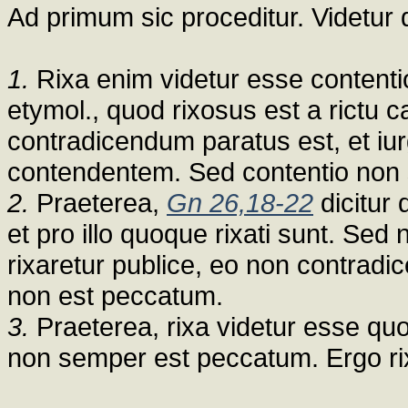
Ad primum sic proceditur. Videtur
1.
Rixa enim videtur esse contentio
etymol., quod rixosus est a rictu 
contradicendum paratus est, et iur
contendentem. Sed contentio non 
2.
Praeterea,
Gn 26,18-22
dicitur 
et pro illo quoque rixati sunt. Se
rixaretur publice, eo non contradi
non est peccatum.
3.
Praeterea, rixa videtur esse qu
non semper est peccatum. Ergo r