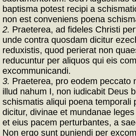
baptisma potest recipi a schismat
non est conveniens poena schisma
2.
Praeterea, ad fideles Christi per
unde contra quosdam dicitur ezec
reduxistis, quod perierat non quae
reducuntur per aliquos qui eis co
excommunicandi.
3.
Praeterea, pro eodem peccato n
illud nahum I, non iudicabit Deus 
schismatis aliqui poena temporali p
dicitur, divinae et mundanae leges 
et eius pacem perturbantes, a sae
Non ergo sunt puniendi per exco