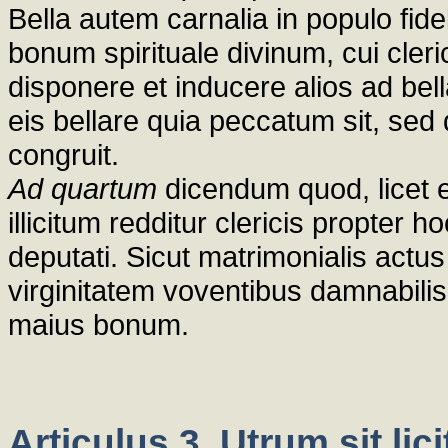
Bella autem carnalia in populo fide
bonum spirituale divinum, cui cleric
disponere et inducere alios ad bell
eis bellare quia peccatum sit, se
congruit.
Ad quartum
dicendum quod, licet e
illicitum redditur clericis propter
deputati. Sicut matrimonialis actu
virginitatem voventibus damnabilis
maius bonum.
Articulus 3. Utrum sit lici