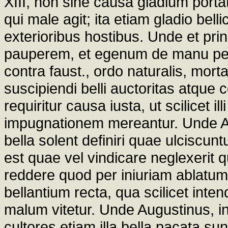
XIII, non sine causa gladium portat
qui male agit; ita etiam gladio bel
exterioribus hostibus. Unde et princ
pauperem, et egenum de manu pecca
contra faust., ordo naturalis, mor
suscipiendi belli auctoritas atque 
requiritur causa iusta, ut scilicet 
impugnationem mereantur. Unde Augu
bella solent definiri quae ulciscunt
est quae vel vindicare neglexerit 
reddere quod per iniuriam ablatum es
bellantium recta, qua scilicet inte
malum vitetur. Unde Augustinus, in
cultores etiam illa bella pacata su