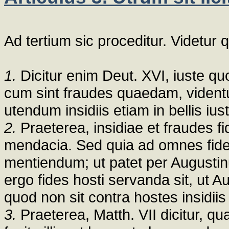
Ad tertium sic proceditur. Videtur quo
1.
Dicitur enim Deut. XVI, iuste qu
cum sint fraudes quaedam, videntur
utendum insidiis etiam in bellis iust
2.
Praeterea, insidiae et fraudes fid
mendacia. Sed quia ad omnes fide
mentiendum; ut patet per Augusti
ergo fides hosti servanda sit, ut A
quod non sit contra hostes insidii
3.
Praeterea, Matth. VII dicitur, qu