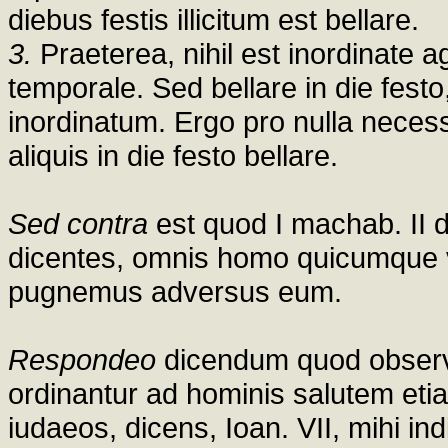
diebus festis illicitum est bellare.
3.
Praeterea, nihil est inordinat
temporale. Sed bellare in die fes
inordinatum. Ergo pro nulla neces
aliquis in die festo bellare.
Sed contra
est quod I machab. II di
dicentes, omnis homo quicumque ve
pugnemus adversus eum.
Respondeo
dicendum quod observ
ordinantur ad hominis salutem et
iudaeos, dicens, Ioan. VII, mihi 