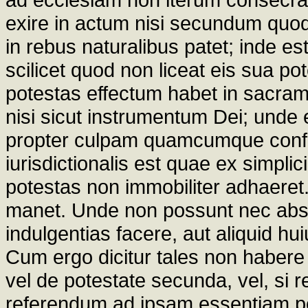
exire in actum nisi secundum quod
in rebus naturalibus patet; inde es
scilicet quod non liceat eis sua pot
potestas effectum habet in sacram
nisi sicut instrumentum Dei; unde
propter culpam quamcumque conf
iurisdictionalis est quae ex simplici
potestas non immobiliter adhaeret.
manet. Unde non possunt nec ab
indulgentias facere, aut aliquid hui
Cum ergo dicitur tales non habere 
vel de potestate secunda, vel, si 
referendum ad ipsam essentiam po