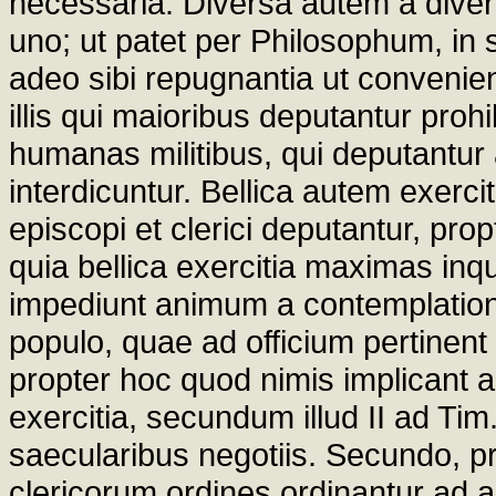
necessaria. Diversa autem a diver
uno; ut patet per Philosophum, in 
adeo sibi repugnantia ut convenien
illis qui maioribus deputantur pro
humanas militibus, qui deputantur a
interdicuntur. Bellica autem exercit
episcopi et clerici deputantur, pro
quia bellica exercitia maximas in
impediunt animum a contemplatione
populo, quae ad officium pertinent 
propter hoc quod nimis implicant ani
exercitia, secundum illud II ad Tim
saecularibus negotiis. Secundo, 
clericorum ordines ordinantur ad a