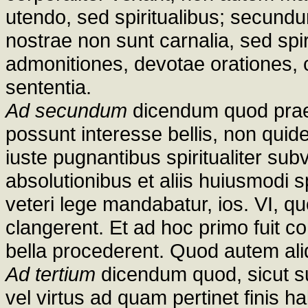
utendo, sed spiritualibus; secundum 
nostrae non sunt carnalia, sed spi
admonitiones, devotae orationes,
sententia.
Ad secundum
dicendum quod praela
possunt interesse bellis, non quid
iuste pugnantibus spiritualiter sub
absolutionibus et aliis huiusmodi sp
veteri lege mandabatur, ios. VI, qu
clangerent. Et ad hoc primo fuit c
bella procederent. Quod autem ali
Ad tertium
dicendum quod, sicut su
vel virtus ad quam pertinet finis 