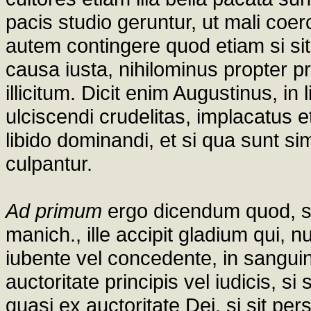
pacis studio geruntur, ut mali coer
autem contingere quod etiam si sit 
causa iusta, nihilominus propter 
illicitum. Dicit enim Augustinus, in 
ulciscendi crudelitas, implacatus et
libido dominandi, et si qua sunt sim
culpantur.
Ad primum
ergo dicendum quod, sic
manich., ille accipit gladium qui, n
iubente vel concedente, in sangui
auctoritate principis vel iudicis, si 
quasi ex auctoritate Dei, si sit per