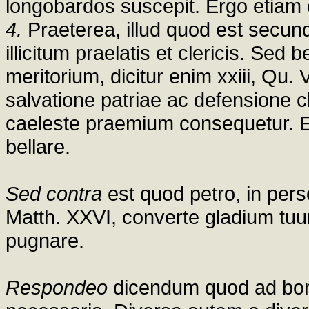
longobardos suscepit. Ergo etiam e
4.
Praeterea, illud quod est secu
illicitum praelatis et clericis. Se
meritorium, dicitur enim xxiii, Qu. VI
salvatione patriae ac defensione c
caeleste praemium consequetur. Erg
bellare.
Sed contra
est quod petro, in per
Matth. XXVI, converte gladium tuu
pugnare.
Respondeo
dicendum quod ad bon