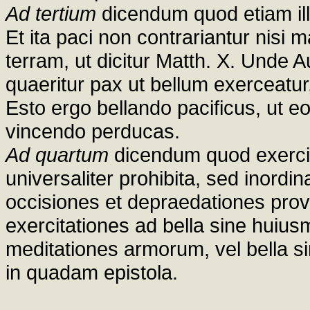
Ad tertium
dicendum quod etiam ill
Et ita paci non contrariantur nisi
terram, ut dicitur Matth. X. Unde A
quaeritur pax ut bellum exerceatur,
Esto ergo bellando pacificus, ut e
vincendo perducas.
Ad quartum
dicendum quod exercit
universaliter prohibita, sed inordin
occisiones et depraedationes pro
exercitationes ad bella sine huiusm
meditationes armorum, vel bella s
in quadam epistola.