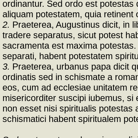
ordinantur. Sed ordo est potestas
aliquam potestatem, quia retinent
2.
Praeterea, Augustinus dicit, in 
tradere separatus, sicut potest h
sacramenta est maxima potestas. E
separati, habent potestatem spirit
3.
Praeterea, urbanus papa dicit 
ordinatis sed in schismate a roman
eos, cum ad ecclesiae unitatem redi
misericorditer suscipi iubemus, si
non esset nisi spiritualis potesta
schismatici habent spiritualem po