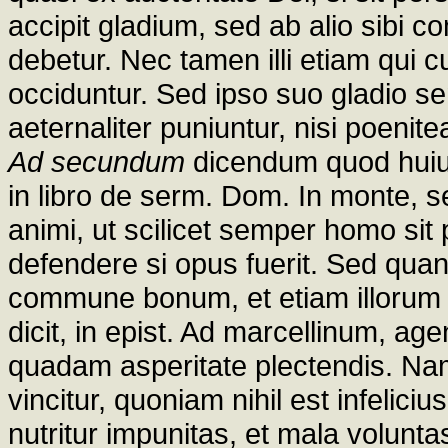
accipit gladium, sed ab alio sibi 
debetur. Nec tamen illi etiam qui 
occiduntur. Sed ipso suo gladio se
aeternaliter puniuntur, nisi poenite
Ad secundum
dicendum quod huius
in libro de serm. Dom. In monte, 
animi, ut scilicet semper homo sit
defendere si opus fuerit. Sed qua
commune bonum, et etiam illorum
dicit, in epist. Ad marcellinum, ag
quadam asperitate plectendis. Nam cui
vincitur, quoniam nihil est infelici
nutritur impunitas, et mala voluntas,