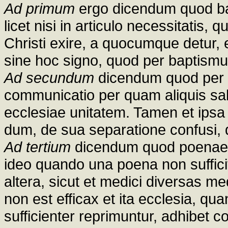
Ad primum
ergo dicendum quod ba
licet nisi in articulo necessitatis,
Christi exire, a quocumque detur, 
sine hoc signo, quod per baptismu
Ad secundum
dicendum quod per e
communicatio per quam aliquis sal
ecclesiae unitatem. Tamen et ips
dum, de sua separatione confusi,
Ad tertium
dicendum quod poenae p
ideo quando una poena non suffic
altera, sicut et medici diversas 
non est efficax et ita ecclesia, 
sufficienter reprimuntur, adhibet 