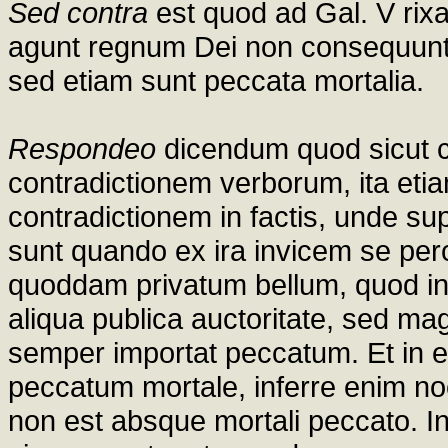
Sed contra
est quod ad Gal. V rix
agunt regnum Dei non consequuntu
sed etiam sunt peccata mortalia.
Respondeo
dicendum quod sicut 
contradictionem verborum, ita eti
contradictionem in factis, unde sup
sunt quando ex ira invicem se perc
quoddam privatum bellum, quod int
aliqua publica auctoritate, sed mag
semper importat peccatum. Et in eo
peccatum mortale, inferre enim 
non est absque mortali peccato. I