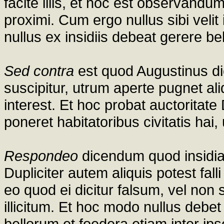
facite illis, et hoc est observand
proximi. Cum ergo nullus sibi velit 
nullus ex insidiis debeat gerere bel
Sed contra
est quod Augustinus dic
suscipitur, utrum aperte pugnet aliqu
interest. Et hoc probat auctoritate
poneret habitatoribus civitatis hai, u
Respondeo
dicendum quod insidia
Dupliciter autem aliquis potest fall
eo quod ei dicitur falsum, vel non
illicitum. Et hoc modo nullus debe
bellorum et foedera etiam inter ip