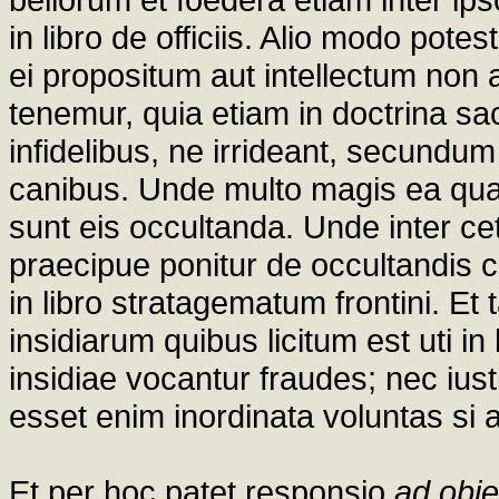
in libro de officiis. Alio modo potest
ei propositum aut intellectum no
tenemur, quia etiam in doctrina s
infidelibus, ne irrideant, secundum
canibus. Unde multo magis ea q
sunt eis occultanda. Unde inter ce
praecipue ponitur de occultandis co
in libro stratagematum frontini. Et 
insidiarum quibus licitum est uti in
insidiae vocantur fraudes; nec iust
esset enim inordinata voluntas si aliq
Et per hoc patet responsio
ad obie