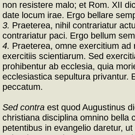
non resistere malo; et Rom. XII di
date locum irae. Ergo bellare sem
3.
Praeterea, nihil contrariatur act
contrariatur paci. Ergo bellum se
4.
Praeterea, omne exercitium ad rem
exercitiis scientiarum. Sed exercit
prohibentur ab ecclesia, quia mori
ecclesiastica sepultura privantur. 
peccatum.
Sed contra
est quod Augustinus dic
christiana disciplina omnino bella 
petentibus in evangelio daretur, u