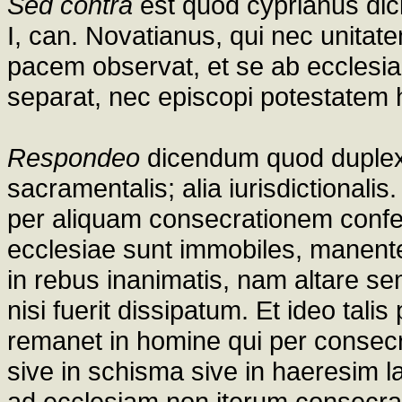
Sed contra
est quod cyprianus dici
I, can. Novatianus, qui nec unitate
pacem observat, et se ab ecclesia
separat, nec episcopi potestatem
Respondeo
dicendum quod duplex 
sacramentalis; alia iurisdictional
per aliquam consecrationem conf
ecclesiae sunt immobiles, manente
in rebus inanimatis, nam altare s
nisi fuerit dissipatum. Et ideo ta
remanet in homine qui per consecr
sive in schisma sive in haeresim l
ad ecclesiam non iterum consecrat