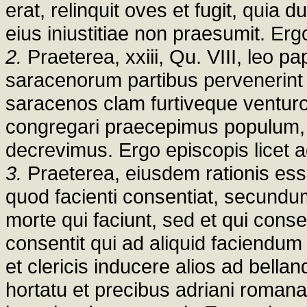
erat, relinquit oves et fugit, quia 
eius iniustitiae non praesumit. Ergo
2.
Praeterea, xxiii, Qu. VIII, leo p
saracenorum partibus pervenerint
saracenos clam furtiveque ventur
congregari praecepimus populum,
decrevimus. Ergo episcopis licet a
3.
Praeterea, eiusdem rationis esse
quod facienti consentiat, secundum
morte qui faciunt, sed et qui cons
consentit qui ad aliquid faciendum 
et clericis inducere alios ad bellan
hortatu et precibus adriani romana