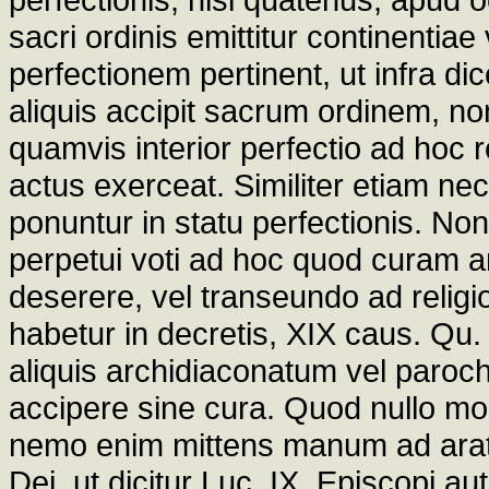
sacri ordinis emittitur continent
perfectionem pertinent, ut infra d
aliquis accipit sacrum ordinem, non 
quamvis interior perfectio ad hoc 
actus exerceat. Similiter etiam ne
ponuntur in statu perfectionis. No
perpetui voti ad hoc quod curam 
deserere, vel transeundo ad religi
habetur in decretis, XIX caus. Qu. I
aliquis archidiaconatum vel paroc
accipere sine cura. Quod nullo modo
nemo enim mittens manum ad aratr
Dei, ut dicitur Luc. IX. Episcopi au