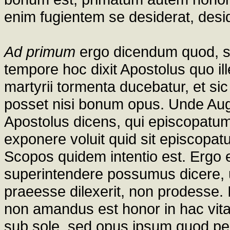
enim fugientem se desiderat, desi
Ad primum
ergo dicendum quod, sicu
tempore hoc dixit Apostolus quo il
martyrii tormenta ducebatur, et sic
posset nisi bonum opus. Unde Augus
Apostolus dicens, qui episcopatu
exponere voluit quid sit episcopat
Scopos quidem intentio est. Ergo e
superintendere possumus dicere, u
praeesse dilexerit, non prodesse. 
non amandus est honor in hac vita
sub sole, sed opus ipsum quod pe