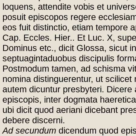
loquens, attendite vobis et univers
posuit episcopos regere ecclesia
eos fuit distinctio, etiam tempore
Cap. Eccles. Hier.. Et Luc. X, supe
Dominus etc., dicit Glossa, sicut i
septuagintaduobus discipulis form
Postmodum tamen, ad schisma vit
nomina distinguerentur, ut scilice
autem dicuntur presbyteri. Dicere
episcopis, inter dogmata haeretica
ubi dicit quod aeriani dicebant pre
debere discerni.
Ad secundum
dicendum quod epis