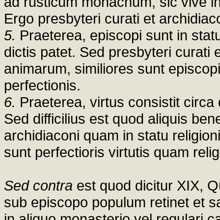
ad rusticum monachum, sic vive in
Ergo presbyteri curati et archidiaco
5.
Praeterea, episcopi sunt in statu
dictis patet. Sed presbyteri curat
animarum, similiores sunt episcopi
perfectionis.
6.
Praeterea, virtus consistit circa di
Sed difficilius est quod aliquis bene
archidiaconi quam in statu religion
sunt perfectioris virtutis quam relig
Sed contra
est quod dicitur XIX, Q
sub episcopo populum retinet et saec
in aliquo monasterio vel regulari c