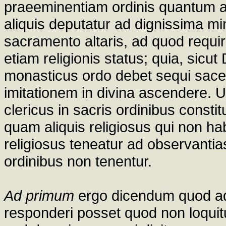
praeeminentiam ordinis quantum a
aliquis deputatur ad dignissima mini
sacramento altaris, ad quod requiri
etiam religionis status; quia, sicut
monasticus ordo debet sequi sace
imitationem in divina ascendere. U
clericus in sacris ordinibus constit
quam aliquis religiosus qui non h
religiosus teneatur ad observantias 
ordinibus non tenentur.
Ad primum
ergo dicendum quod ad 
responderi posset quod non loquitu