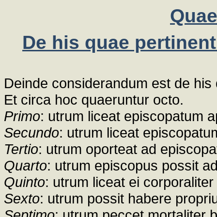
Quae
De his quae pertinen
Deinde considerandum est de his 
Et circa hoc quaeruntur octo.
Primo
: utrum liceat episcopatum a
Secundo
: utrum liceat episcopatum
Tertio
: utrum oporteat ad episcopa
Quarto
: utrum episcopus possit ad
Quinto
: utrum liceat ei corporalit
Sexto
: utrum possit habere propri
Septimo
: utrum peccet mortaliter