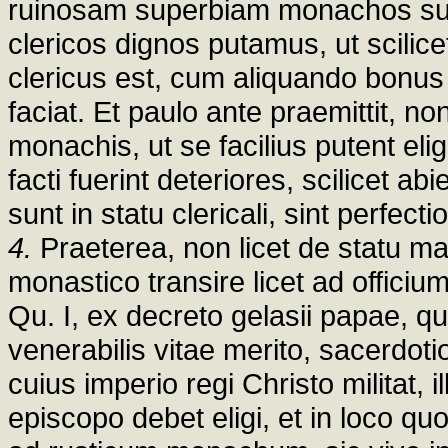
ruinosam superbiam monachos subr
clericos dignos putamus, ut scili
clericus est, cum aliquando bonu
faciat. Et paulo ante praemittit, 
monachis, ut se facilius putent eligi
facti fuerint deteriores, scilicet a
sunt in statu clericali, sint perfectio
4.
Praeterea, non licet de statu ma
monastico transire licet ad officiu
Qu. I, ex decreto gelasii papae, qui
venerabilis vitae merito, sacerdot
cuius imperio regi Christo militat, i
episcopo debet eligi, et in loco quo