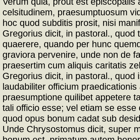
Verum quia, prout est episcopali
celsitudinem, praesumptuosum vid
hoc quod subditis prosit, nisi mani
Gregorius dicit, in pastoral., quod
quaerere, quando per hunc quemq
graviora pervenire, unde non de fa
praesertim cum aliquis caritatis zel
Gregorius dicit, in pastoral., quod
laudabiliter officium praedicationi
praesumptione quilibet appetere ta
tali officio esse; vel etiam se ess
quod opus bonum cadat sub desider
Unde Chrysostomus dicit, super m
bonum est, primatum autem honori