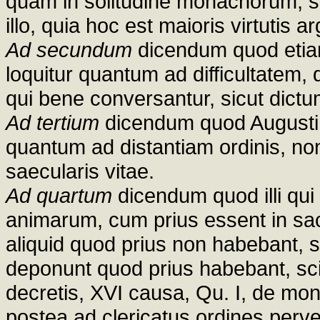
quam in solitudine monachorum, s
illo, quia hoc est maioris virtutis
Ad secundum
dicendum quod etiam
loquitur quantum ad difficultatem, 
qui bene conversantur, sicut dictu
Ad tertium
dicendum quod Augustin
quantum ad distantiam ordinis, non
saecularis vitae.
Ad quartum
dicendum quod illi qui
animarum, cum prius essent in sac
aliquid quod prius non habebant, s
deponunt quod prius habebant, scili
decretis, XVI causa, Qu. I, de mon
postea ad clericatus ordines perve