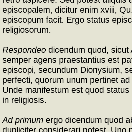
episcopalem, dicitur enim xviii, Q
episcopum facit. Ergo status epis
religiosorum.
Respondeo
dicendum quod, sicut Au
semper agens praestantius est pat
episcopi, secundum Dionysium, se 
perfecti, quorum unum pertinet a
Unde manifestum est quod status p
in religiosis.
Ad primum
ergo dicendum quod ab
dupliciter considerari potest. Uno