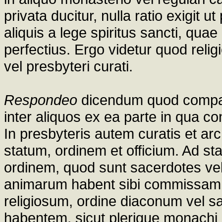
privata ducitur, nulla ratio exigit 
aliquis a lege spiritus sancti, quae i
perfectius. Ergo videtur quod relig
vel presbyteri curati.
Respondeo
dicendum quod compar
inter aliquos ex ea parte in qua co
In presbyteris autem curatis et arch
statum, ordinem et officium. Ad st
ordinem, quod sunt sacerdotes vel
animarum habent sibi commissam. S
religiosum, ordine diaconum vel s
habentem, sicut plerique monachi 