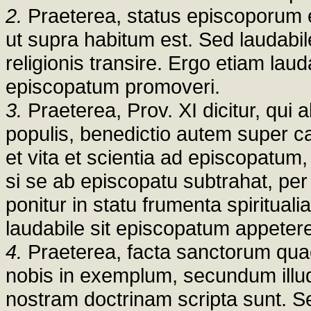
2.
Praeterea, status episcoporum e
ut supra habitum est. Sed laudabil
religionis transire. Ergo etiam lau
episcopatum promoveri.
3.
Praeterea, Prov. XI dicitur, qui 
populis, benedictio autem super ca
et vita et scientia ad episcopatum,
si se ab episcopatu subtrahat, pe
ponitur in statu frumenta spiritual
laudabile sit episcopatum appetere
4.
Praeterea, facta sanctorum quae
nobis in exemplum, secundum illu
nostram doctrinam scripta sunt. Sed