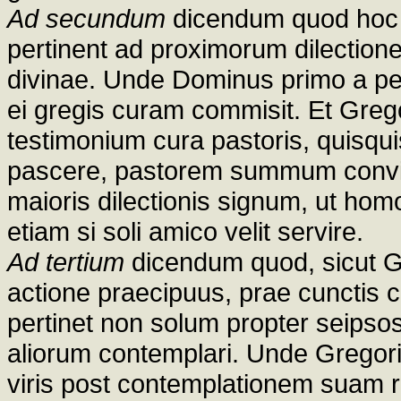
Ad secundum
dicendum quod hoc 
pertinent ad proximorum dilectione
divinae. Unde Dominus primo a pet
ei gregis curam commisit. Et Gregori
testimonium cura pastoris, quisquis
pascere, pastorem summum convin
maioris dilectionis signum, ut hom
etiam si soli amico velit servire.
Ad tertium
dicendum quod, sicut Gre
actione praecipuus, prae cunctis 
pertinet non solum propter seipsos
aliorum contemplari. Unde Gregoriu
viris post contemplationem suam r