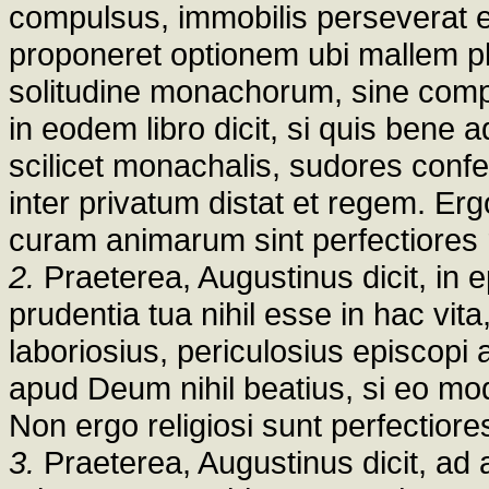
compulsus, immobilis perseverat et 
proponeret optionem ubi mallem plac
solitudine monachorum, sine compar
in eodem libro dicit, si quis bene a
scilicet monachalis, sudores confe
inter privatum distat et regem. E
curam animarum sint perfectiores r
2.
Praeterea, Augustinus dicit, in e
prudentia tua nihil esse in hac vita
laboriosius, periculosius episcopi a
apud Deum nihil beatius, si eo mod
Non ergo religiosi sunt perfectiore
3.
Praeterea, Augustinus dicit, ad 