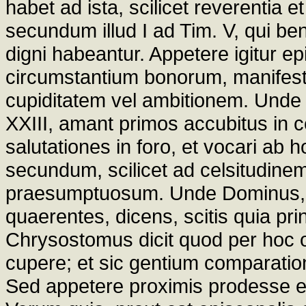
habet ad ista, scilicet reverentia e
secundum illud I ad Tim. V, qui be
digni habeantur. Appetere igitur 
circumstantium bonorum, manifestum
cupiditatem vel ambitionem. Unde 
XXIII, amant primos accubitus in c
salutationes in foro, et vocari ab
secundum, scilicet ad celsitudine
praesumptuosum. Unde Dominus, M
quaerentes, dicens, scitis quia pr
Chrysostomus dicit quod per hoc o
cupere; et sic gentium comparati
Sed appetere proximis prodesse e