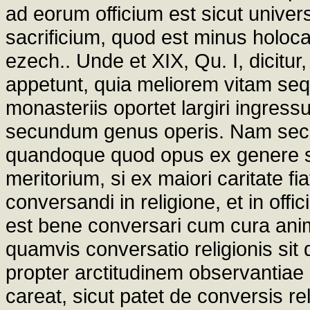
ad eorum officium est sicut univers
sacrificium, quod est minus holoc
ezech.. Unde et XIX, Qu. I, dicitu
appetunt, quia meliorem vitam sequ
monasteriis oportet largiri ingres
secundum genus operis. Nam secun
quandoque quod opus ex genere s
meritorium, si ex maiori caritate fia
conversandi in religione, et in offi
est bene conversari cum cura anim
quamvis conversatio religionis sit 
propter arctitudinem observantiae r
careat, sicut patet de conversis r