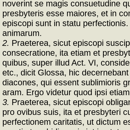
noverint se magis consuetudine qu
presbyteris esse maiores, et in 
episcopi sunt in statu perfectioni
animarum.
2.
Praeterea, sicut episcopi susc
consecratione, ita etiam et presbyte
quibus, super illud Act. VI, conside
etc., dicit Glossa, hic decerneban
diacones, qui essent sublimioris g
aram. Ergo videtur quod ipsi etiam s
3.
Praeterea, sicut episcopi obli
pro ovibus suis, ita et presbyteri c
perfectionem caritatis, ut dictum e