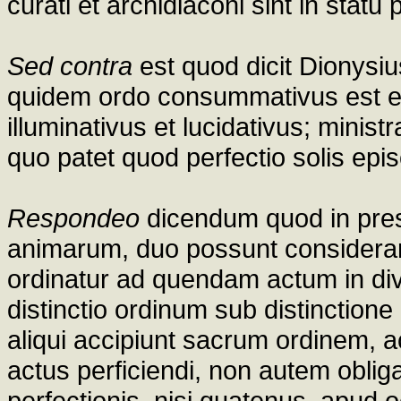
curati et archidiaconi sint in statu 
Sed contra
est quod dicit Dionysiu
quidem ordo consummativus est e
illuminativus et lucidativus; minist
quo patet quod perfectio solis episc
Respondeo
dicendum quod in pres
animarum, duo possunt considerari,
ordinatur ad quendam actum in divi
distinctio ordinum sub distinction
aliqui accipiunt sacrum ordinem,
actus perficiendi, non autem oblig
perfectionis, nisi quatenus, apud 