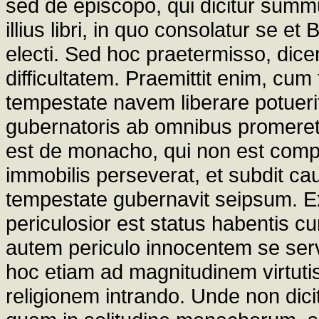
sed de episcopo, qui dicitur summu
illius libri, in quo consolatur se e
electi. Sed hoc praetermisso, dic
difficultatem. Praemittit enim, cum 
tempestate navem liberare potuerit
gubernatoris ab omnibus promeretu
est de monacho, qui non est compar
immobilis perseverat, et subdit caus
tempestate gubernavit seipsum. Ex 
periculosior est status habentis 
autem periculo innocentem se serva
hoc etiam ad magnitudinem virtutis 
religionem intrando. Unde non dicit