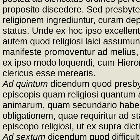
proposito discedere. Sed presbyter
religionem ingrediuntur, curam de
status. Unde ex hoc ipso excellenti
autem quod religiosi laici assumun
manifeste promoventur ad melius, s
ex ipso modo loquendi, cum Hieron
clericus esse merearis.
Ad quintum
dicendum quod presbyte
episcopis quam religiosi quantum 
animarum, quam secundario habe
obligationem, quae requiritur ad st
episcopo religiosi, ut ex supra dicti
Ad sextum
dicendum quod difficult