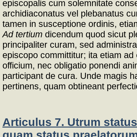
episcopalis cum solemnitate conse
archidiaconatus vel plebanatus cu
tamen in susceptione ordinis, et
Ad tertium
dicendum quod sicut pl
principaliter curam, sed adminis
episcopo committitur; ita etiam ad 
officium, nec obligatio ponendi a
participant de cura. Unde magis 
pertinens, quam obtineant perfecti
Articulus 7. Utrum status
quam status praelatoru