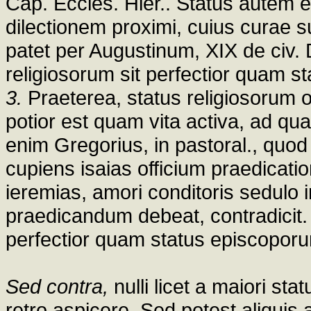
Cap. Eccles. Hier.. Status autem 
dilectionem proximi, cuius curae s
patet per Augustinum, XIX de civ. 
religiosorum sit perfectior quam s
3.
Praeterea, status religiosorum 
potior est quam vita activa, ad qu
enim Gregorius, in pastoral., quo
cupiens isaias officium praedicati
ieremias, amori conditoris sedulo 
praedicandum debeat, contradicit. 
perfectior quam status episcopor
Sed contra,
nulli licet a maiori s
retro aspicere. Sed potest aliquis a