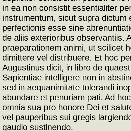
in ea non consistit essentialiter p
instrumentum, sicut supra dictum es
perfectionis esse sine abrenuntia
de aliis exterioribus observantiis
praeparationem animi, ut scilicet h
dimittere vel distribuere. Et hoc p
Augustinus dicit, in libro de quaes
Sapientiae intelligere non in abst
sed in aequanimitate tolerandi ino
abundare et penuriam pati. Ad ho
omnia sua pro honore Dei et salut
vel pauperibus sui gregis largie
gaudio sustinendo.