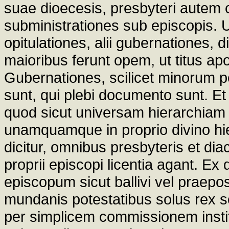
suae dioecesis, presbyteri autem c
subministrationes sub episcopis. Und
opitulationes, alii gubernationes, d
maioribus ferunt opem, ut titus apo
Gubernationes, scilicet minorum p
sunt, qui plebi documento sunt. Et 
quod sicut universam hierarchiam 
unamquamque in proprio divino hier
dicitur, omnibus presbyteris et di
proprii episcopi licentia agant. Ex
episcopum sicut ballivi vel praepos
mundanis potestatibus solus rex s
per simplicem commissionem institu