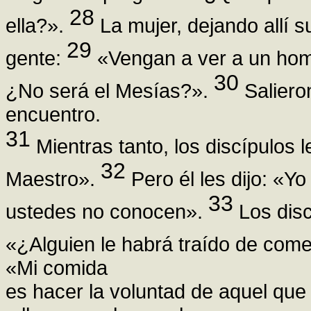
28
ella?».
La mujer, dejando allí su
29
gente:
«Vengan a ver a un homb
30
¿No será el Mesías?».
Saliero
encuentro.
31
Mientras tanto, los discípulos 
32
Maestro».
Pero él les dijo: «Y
33
ustedes no conocen».
Los disc
«¿Alguien le habrá traído de com
«Mi comida
es hacer la voluntad de aquel que