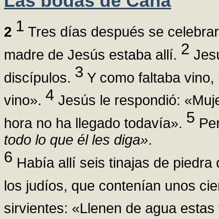
Las bodas de Caná
1
2
Tres días después se celebrar
2
madre de Jesús estaba allí.
Jesú
3
discípulos.
Y como faltaba vino, 
4
vino».
Jesús le respondió: «Muj
5
hora no ha llegado todavía».
Per
todo lo que él les diga»
.
6
Había allí seis tinajas de piedra 
los judíos, que contenían unos cie
sirvientes: «Llenen de agua estas 