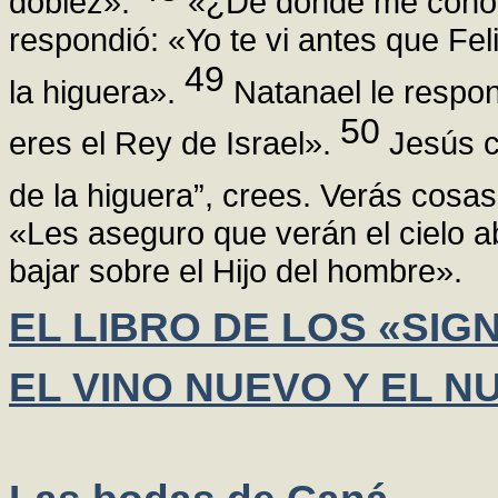
doblez».
«¿De dónde me conoce
respondió: «Yo te vi antes que Fe
49
la higuera».
Natanael le respond
50
eres el Rey de Israel».
Jesús co
de la higuera”, crees. Verás cos
«Les aseguro que verán el cielo ab
bajar sobre el Hijo del hombre».
EL LIBRO DE LOS «SIG
EL VINO NUEVO Y EL 