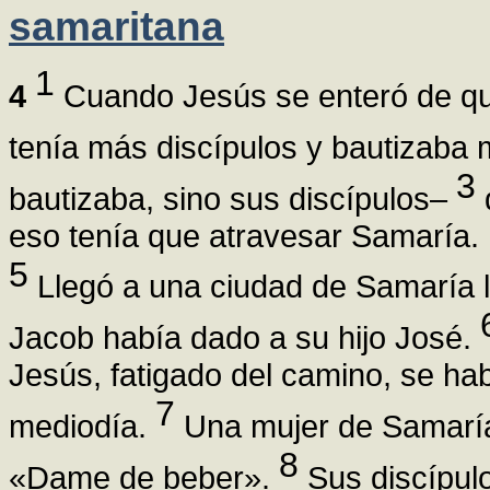
samaritana
1
4
Cuando Jesús se enteró de que
tenía más discípulos y bautizaba
3
bautizaba, sino sus discípulos–
d
eso tenía que atravesar Samaría.
5
Llegó a una ciudad de Samaría ll
Jacob había dado a su hijo José.
Jesús, fatigado del camino, se hab
7
mediodía.
Una mujer de Samaría 
8
«Dame de beber».
Sus discípulo