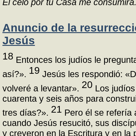
El celo por tu Casa me consumirá
Anuncio de la resurrecc
Jesús
18
Entonces los judíos le pregunt
19
así?».
Jesús les respondió: «De
20
volveré a levantar».
Los judíos 
cuarenta y seis años para construi
21
tres días?».
Pero él se refería
cuando Jesús resucitó, sus discíp
y creyeron en la Escritura y en la