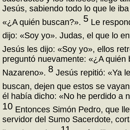
Jesús, sabiendo todo lo que le iba
5
«¿A quién buscan?».
Le respond
dijo: «Soy yo». Judas, el que lo e
Jesús les dijo: «Soy yo», ellos re
preguntó nuevamente: «¿A quién b
8
Nazareno».
Jesús repitió: «Ya le
buscan, dejen que estos se vaya
él había dicho: «No he perdido a 
10
Entonces Simón Pedro, que llev
servidor del Sumo Sacerdote, cortá
11