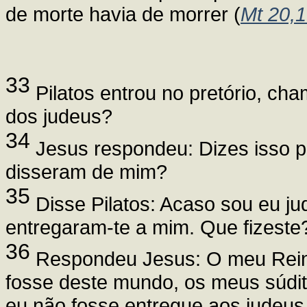
de morte havia de morrer (
Mt 20,
33
Pilatos entrou no pretório, cha
dos judeus?
34
Jesus respondeu: Dizes isso po
disseram de mim?
35
Disse Pilatos: Acaso sou eu j
entregaram-te a mim. Que fizeste
36
Respondeu Jesus: O meu Rein
fosse deste mundo, os meus súdit
eu não fosse entregue aos judeu