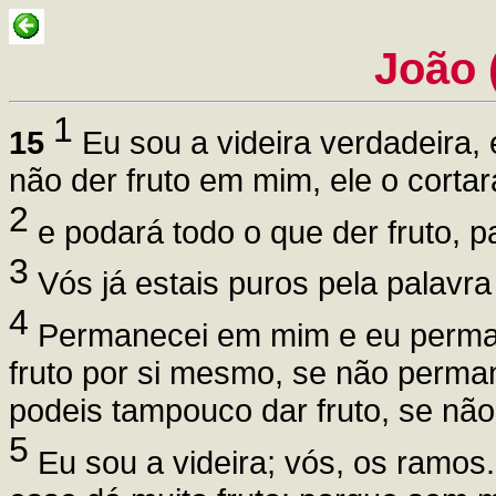
João 
1
15
Eu sou a videira verdadeira, 
não der fruto em mim, ele o cortar
2
e podará todo o que der fruto, p
3
Vós já estais puros pela palavr
4
Permanecei em mim e eu perman
fruto por si mesmo, se não perma
podeis tampouco dar fruto, se n
5
Eu sou a videira; vós, os ramo