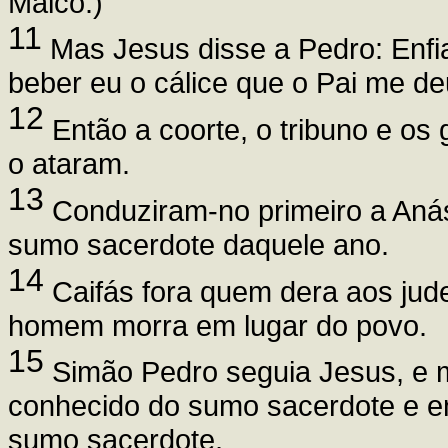
Malco.)
11
Mas Jesus disse a Pedro: Enfia
beber eu o cálice que o Pai me d
12
Então a coorte, o tribuno e o
o ataram.
13
Conduziram-no primeiro a Anás,
sumo sacerdote daquele ano.
14
Caifás fora quem dera aos ju
homem morra em lugar do povo.
15
Simão Pedro seguia Jesus, e ma
conhecido do sumo sacerdote e e
sumo sacerdote,