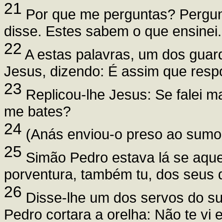
21
Por que me perguntas? Pergun
disse. Estes sabem o que ensinei.
22
A estas palavras, um dos gua
Jesus, dizendo: É assim que res
23
Replicou-lhe Jesus: Se falei ma
me bates?
24
(Anás enviou-o preso ao sumo 
25
Simão Pedro estava lá se aqu
porventura, também tu, dos seus 
26
Disse-lhe um dos servos do s
Pedro cortara a orelha: Não te vi 