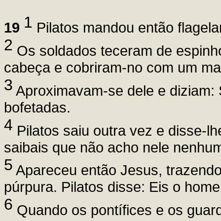
1
19
Pilatos mandou então flagela
2
Os soldados teceram de espinh
cabeça e cobriram-no com um man
3
Aproximavam-se dele e diziam: S
bofetadas.
4
Pilatos saiu outra vez e disse-lh
saibais que não acho nele nenhu
5
Apareceu então Jesus, trazendo
púrpura. Pilatos disse: Eis o hom
6
Quando os pontífices e os guarda