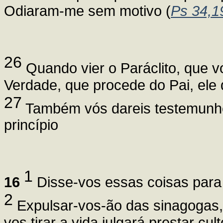
Odiaram-me sem motivo (
Ps 34,1
26
Quando vier o Paráclito, que vo
Verdade, que procede do Pai, ele
27
Também vós dareis testemunho
princípio
1
16
Disse-vos essas coisas para
2
Expulsar-vos-ão das sinagogas, 
vos tirar a vida julgará prestar cul