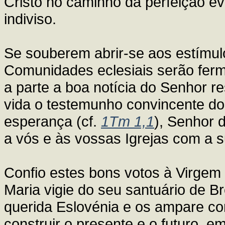
Cristo no caminho da perfeição e
indiviso.
Se souberem abrir-se aos estímul
Comunidades eclesiais serão ferm
a parte a boa notícia do Senhor r
vida o testemunho convincente do 
esperança (cf.
1Tm 1,1
), Senhor d
a vós e às vossas Igrejas com a s
Confio estes bons votos à Virgem
Maria vigie do seu santuário de B
querida Eslovénia e os ampare c
construir o presente e o futuro, 