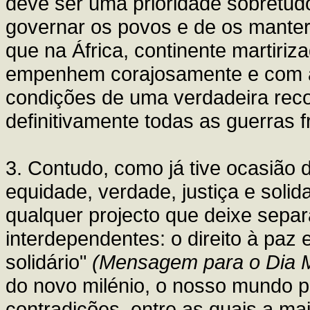
deve ser uma prioridade sobretud
governar os povos e de os manter
que na África, continente martiriz
empenhem corajosamente e com au
condições de uma verdadeira reco
definitivamente todas as guerras fr
3. Contudo, como já tive ocasião 
equidade, verdade, justiça e solid
qualquer projecto que deixe separa
interdependentes: o direito à paz e
solidário"
(Mensagem para o Dia M
do novo milénio, o nosso mundo
contradições, entre as quais a mai