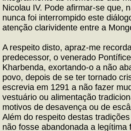
Nicolau IV. Pode afirmar-se que, n
nunca foi interrompido este diálo
atenção clarividente entre a Mongó
A respeito disto, apraz-me record
predecessor, o venerado Pontífice N
Kharbenda, exortando-o a não aba
povo, depois de se ter tornado cr
escrevia em 1291 a não fazer mu
vestuário ou alimentação tradicio
motivos de desavença ou de escâ
Além do respeito destas tradiçõe
não fosse abandonada a legítima fi