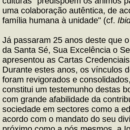
culturas "predispõem os ânimos p
uma colaboração autêntica, de ac
família humana à unidade" (cf.
Ibi
Já passaram 25 anos deste que o 
da Santa Sé, Sua Excelência o Se
apresentou as Cartas Credenciais
Durante estes anos, os vínculos 
foram revigorados e consolidados
constitui um testemunho destas b
com grande afabilidade da contrib
sociedade em sectores como a ed
acordo com o mandato do seu div
próximo como a nós mesmos, a Igr