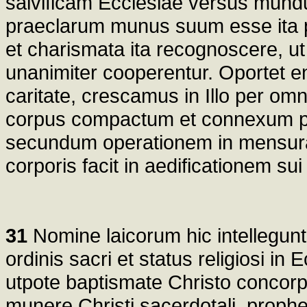
salvificam Ecclesiae versus mundu
praeclarum munus suum esse ita p
et charismata ita recognoscere, 
unanimiter cooperentur. Oportet e
caritate, crescamus in Illo per omn
corpus compactum et connexum pe
secundum operationem in mensu
corporis facit in aedificationem sui 
31
Nomine laicorum hic intellegun
ordinis sacri et status religiosi in E
utpote baptismate Christo concorpo
munere Christi sacerdotali, prophet