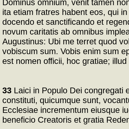
Dominus omnium, venit tamen non m
ita etiam fratres habent eos, qui in 
docendo et sanctificando et regen
novum caritatis ab omnibus impleat
Augustinus: Ubi me terret quod vo
vobiscum sum. Vobis enim sum epi
est nomen officii, hoc gratiae; illud 
33
Laici in Populo Dei congregati e
constituti, quicumque sunt, voca
Ecclesiae incrementum eiusque iu
beneficio Creatoris et gratia Rede