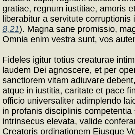
gratiae, regnum iustitiae, amoris e
liberabitur a servitute corruptionis 
8,21
). Magna sane promissio, ma
Omnia enim vestra sunt, vos autem
Fideles igitur totius creaturae in
laudem Dei agnoscere, et per oper
sanctiorem vitam adiuvare debent, 
atque in iustitia, caritate et pace 
officio universaliter adimplendo la
in profanis disciplinis competentia 
intrinsecus elevata, valide confe
Creatoris ordinationem Eiusque Ve