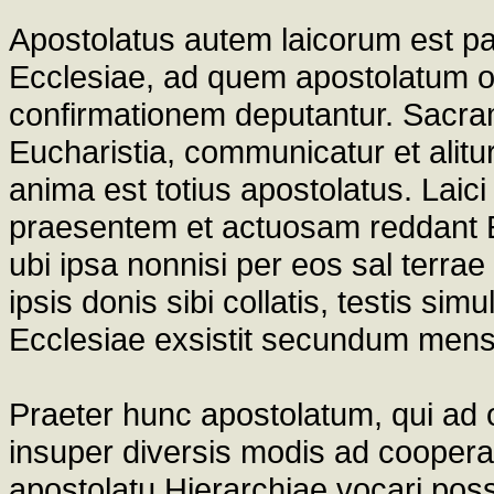
Apostolatus autem laicorum est part
Ecclesiae, ad quem apostolatum 
confirmationem deputantur. Sacra
Eucharistia, communicatur et alitu
anima est totius apostolatus. Laic
praesentem et actuosam reddant Ec
ubi ipsa nonnisi per eos sal terrae
ipsis donis sibi collatis, testis si
Ecclesiae exsistit secundum mensu
Praeter hunc apostolatum, qui ad o
insuper diversis modis ad coope
apostolatu Hierarchiae vocari pos