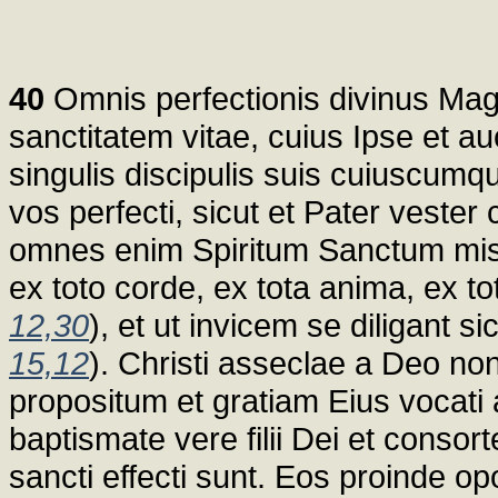
40
Omnis perfectionis divinus Mag
sanctitatem vitae, cuius Ipse et a
singulis discipulis suis cuiuscumqu
vos perfecti, sicut et Pater vester 
omnes enim Spiritum Sanctum misit
ex toto corde, ex tota anima, ex to
12,30
), et ut invicem se diligant si
15,12
). Christi asseclae a Deo 
propositum et gratiam Eius vocati at
baptismate vere filii Dei et conso
sancti effecti sunt. Eos proinde o