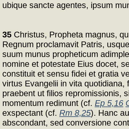
ubique sancte agentes, ipsum m
35
Christus, Propheta magnus, qui e
Regnum proclamavit Patris, usque
suum munus propheticum adimplet
nomine et potestate Eius docet, se
constituit et sensu fidei et gratia ve
virtus Evangelii in vita quotidiana, f
praebent ut filios repromissionis, s
momentum redimunt (cf.
Ep 5,16
exspectant (cf.
Rm 8,25
). Hanc au
abscondant, sed conversione cont