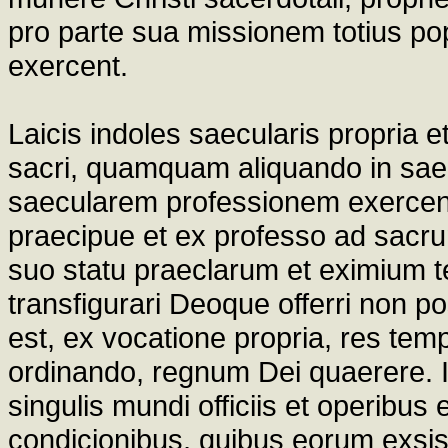
pro parte sua missionem totius popu
exercent.
Laicis indoles saecularis propria e
sacri, quamquam aliquando in saec
saecularem professionem exercendo
praecipue et ex professo ad sacrum
suo statu praeclarum et eximium
transfigurari Deoque offerri non p
est, ex vocatione propria, res t
ordinando, regnum Dei quaerere. In
singulis mundi officiis et operibus et
condicionibus, quibus eorum exsist