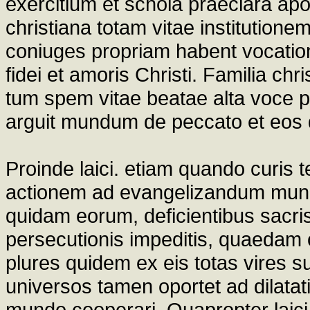
exercitium et schola praeclara apos
christiana totam vitae institutionem
coniuges propriam habent vocationem
fidei et amoris Christi. Familia ch
tum spem vitae beatae alta voce p
arguit mundum de peccato et eos q
Proinde laici. etiam quando curis
actionem ad evangelizandum mund
quidam eorum, deficientibus sacris 
persecutionis impeditis, quaedam of
plures quidem ex eis totas vires s
universos tamen oportet ad dilata
mundo cooperari. Quapropter laici