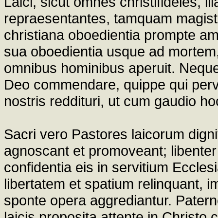
Laici, sicut omnes christifideles, 
repraesentantes, tamquam magistri 
christiana oboedientia prompte amp
sua oboedientia usque ad mortem, 
omnibus hominibus aperuit. Neque
Deo commendare, quippe qui pervi
nostris reddituri, ut cum gaudio h
Sacri vero Pastores laicorum digni
agnoscant et promoveant; libenter
confidentia eis in servitium Eccle
libertatem et spatium relinquant,
sponte opera aggrediantur. Patern
laicis proposita attente in Christo