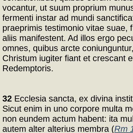
vocantur, ut suum proprium munus 
fermenti instar ad mundi sanctifica
praeprimis testimonio vitae suae, f
aliis manifestent. Ad illos ergo pe
omnes, quibus arcte coniunguntur, 
Christum iugiter fiant et crescant e
Redemptoris.
32
Ecclesia sancta, ex divina instit
Sicut enim in uno corpore mult
non eundem actum habent: ita mult
autem alter alterius membra (
Rm 1