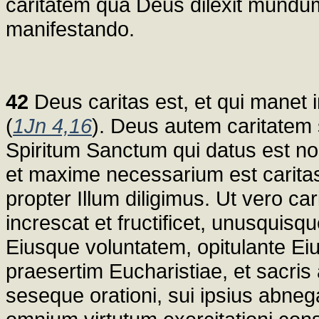
caritatem qua Deus dilexit mundum
manifestando.
42
Deus caritas est, et qui manet i
(
1Jn 4,16
). Deus autem caritatem s
Spiritum Sanctum qui datus est no
et maxime necessarium est carit
propter Illum diligimus. Ut vero 
increscat et fructificet, unusquisq
Eiusque voluntatem, opitulante Ei
praesertim Eucharistiae, et sacris 
seseque orationi, sui ipsius abnega