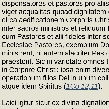
dispensatores et pastores pro alii
viget aequalitas quoad dignitatem
circa aedificationem Corporis Chri
inter sacros ministros et reliquu
cum Pastores et alii fideles inter
Ecclesiae Pastores, exemplum Domin
ministrent, hi autem alacriter Pas
praestent. Sic in varietate omnes 
in Corpore Christi: ipsa enim diver
operationum filios Dei in unum col
atque idem Spiritus (
1Co 12,11
).
Laici igitur sicut ex divina dignat