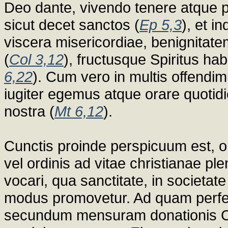
Deo dante, vivendo tenere atque p
sicut decet sanctos (
Ep 5,3
), et in
viscera misericordiae, benignitat
(
Col 3,12
), fructusque Spiritus hab
6,22
). Cum vero in multis offendi
iugiter egemus atque orare quotidi
nostra (
Mt 6,12
).
Cunctis proinde perspicuum est, o
vel ordinis ad vitae christianae pl
vocari, qua sanctitate, in societa
modus promovetur. Ad quam perfec
secundum mensuram donationis Chr