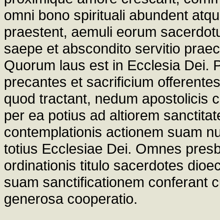
omni bono spirituali abundent at
praestent, aemuli eorum sacerdotu
saepe et abscondito servitio praec
Quorum laus est in Ecclesia Dei. P
precantes et sacrificium offerent
quod tractant, nedum apostolicis c
per ea potius ad altiorem sanctit
contemplationis actionem suam nu
totius Ecclesiae Dei. Omnes presbyt
ordinationis titulo sacerdotes di
suam sanctificationem conferant c
generosa cooperatio.