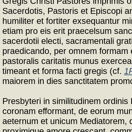
Gregis Christi Pastores imprimis 
Sacerdotis, Pastoris et Episcopi a
humiliter et fortiter exsequantur 
etiam pro eis erit praecelsum sanc
sacerdotii electi, sacramentali gra
praedicando, per omnem formam epi
pastoralis caritatis munus exerc
timeant et forma facti gregis (cf.
1
maiorem in dies sanctitatem prom
Presbyteri in similitudinem ordini
coronam efformant, de eorum muner
aeternum et unicum Mediatorem, quot
proximique amore crescant, commu