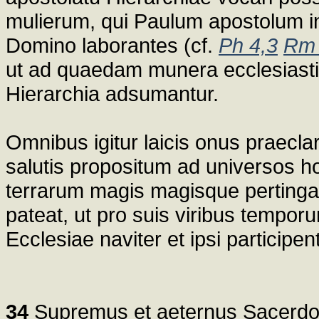
mulierum, qui Paulum apostolum i
Domino laborantes (cf.
Ph 4,3
Rm 
ut ad quaedam munera ecclesiasti
Hierarchia adsumantur.
Omnibus igitur laicis onus praecla
salutis propositum ad universos
terrarum magis magisque pertinga
pateat, ut pro suis viribus tempo
Ecclesiae naviter et ipsi participent
34
Supremus et aeternus Sacerdos