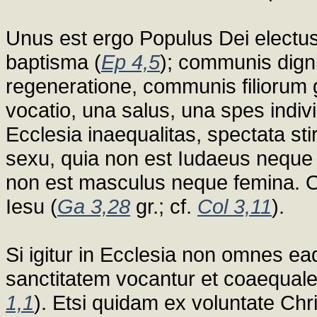
Unus est ergo Populus Dei electu
baptisma (
Ep 4,5
); communis dign
regeneratione, communis filiorum
vocatio, una salus, una spes indivis
Ecclesia inaequalitas, spectata sti
sexu, quia non est Iudaeus neque 
non est masculus neque femina. O
Iesu (
Ga 3,28
gr.; cf.
Col 3,11
).
Si igitur in Ecclesia non omnes 
sanctitatem vocantur et coaequalem 
1,1
). Etsi quidam ex voluntate Chr