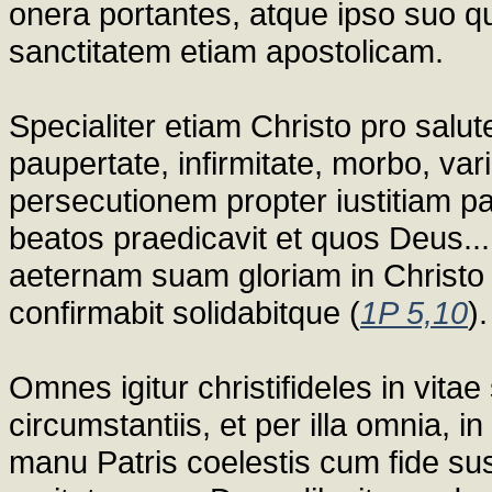
onera portantes, atque ipso suo q
sanctitatem etiam apostolicam.
Specialiter etiam Christo pro salute
paupertate, infirmitate, morbo, va
persecutionem propter iustitiam p
beatos praedicavit et quos Deus...
aeternam suam gloriam in Christo 
confirmabit solidabitque (
1P 5,10
).
Omnes igitur christifideles in vitae 
circumstantiis, et per illa omnia, i
manu Patris coelestis cum fide sus