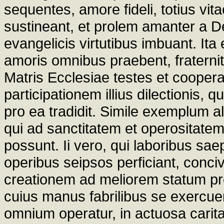
sequentes, amore fideli, totius vit
sustineant, et prolem amanter a De
evangelicis virtutibus imbuant. It
amoris omnibus praebent, fraternita
Matris Ecclesiae testes et coopera
participationem illius dilectionis
pro ea tradidit. Simile exemplum al
qui ad sanctitatem et operositatem
possunt. Ii vero, qui laboribus sa
operibus seipsos perficiant, conc
creationem ad meliorem statum pr
cuius manus fabrilibus se exercue
omnium operatur, in actuosa caritat