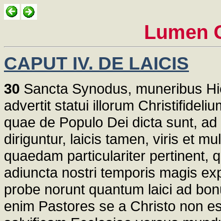
Lumen G
CAPUT IV. DE LAICIS
30
Sancta Synodus, muneribus Hier
advertit statui illorum Christifidel
quae de Populo Dei dicta sunt, ad l
diriguntur, laicis tamen, viris et mu
quaedam particulariter pertinent,
adiuncta nostri temporis magis ex
probe norunt quantum laici ad bon
enim Pastores se a Christo non es