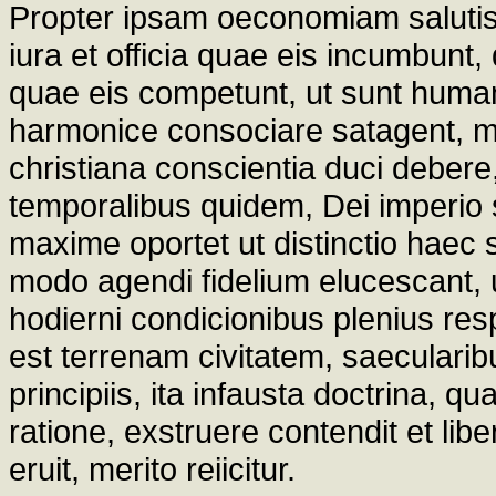
Propter ipsam oeconomiam salutis, 
iura et officia quae eis incumbunt
quae eis competunt, ut sunt huma
harmonice consociare satagent, me
christiana conscientia duci debere
temporalibus quidem, Dei imperio 
maxime oportet ut distinctio haec 
modo agendi fidelium elucescant, 
hodierni condicionibus plenius r
est terrenam civitatem, saecularibu
principiis, ita infausta doctrina, qu
ratione, exstruere contendit et lib
eruit, merito reiicitur.