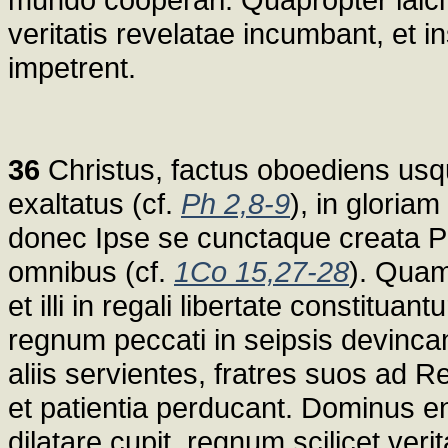
veritatis revelatae incumbant, et 
impetrent.
36
Christus, factus oboediens usq
exaltatus (cf.
Ph 2,8-9
), in gloriam
donec Ipse se cunctaque creata Pat
omnibus (cf.
1Co 15,27-28
). Quam
et illi in regali libertate constitua
regnum peccati in seipsis devincan
aliis servientes, fratres suos ad R
et patientia perducant. Dominus e
dilatare cupit, regnum scilicet verit