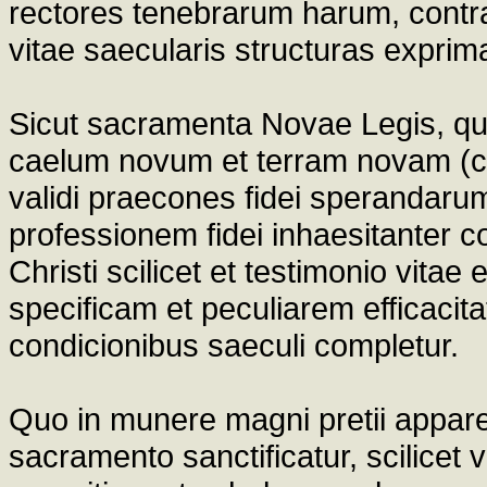
rectores tenebrarum harum, contra 
vitae saecularis structuras exprim
Sicut sacramenta Novae Legis, quibu
caelum novum et terram novam (c
validi praecones fidei sperandaru
professionem fidei inhaesitanter 
Christi scilicet et testimonio vit
specificam et peculiarem efficaci
condicionibus saeculi completur.
Quo in munere magni pretii apparet 
sacramento sanctificatur, scilicet vi