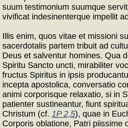
suum testimonium suumque servitiu
vivificat indesinenterque impelli
Illis enim, quos vitae et missioni 
sacerdotalis partem tribuit ad cult
Deus et salventur homines. Qua de 
Spiritu Sancto uncti, mirabiliter v
fructus Spiritus in ipsis producan
incepta apostolica, conversatio coni
animi corporisque relaxatio, si in 
patienter sustineantur, fiunt spiri
Christum (cf.
1P 2,5
), quae in Euc
Corporis oblatione, Patri piissime o