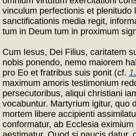
omnium virtutum exercitationi cons
vinculum perfectionis et plenitudo l
sanctificationis media regit, infor
tum in Deum tum in proximum signa
Cum Iesus, Dei Filius, caritatem
nobis ponendo, nemo maiorem ha
pro Eo et fratribus suis ponit (cf.
1
maximum amoris testimonium red
persecutoribus, aliqui christiani 
vocabuntur. Martyrium igitur, quo 
mortem libere accipienti assimilatu
conformatur, ab Ecclesia eximium
aestimatur. Quod si paucis datur, 