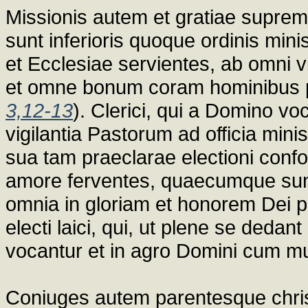
Missionis autem et gratiae supremi
sunt inferioris quoque ordinis minis
et Ecclesiae servientes, ab omni v
et omne bonum coram hominibus p
3,12-13
). Clerici, qui a Domino voc
vigilantia Pastorum ad officia min
sua tam praeclarae electioni confo
amore ferventes, quaecumque sunt
omnia in gloriam et honorem Dei pe
electi laici, qui, ut plene se deda
vocantur et in agro Domini cum mul
Coniuges autem parentesque christ