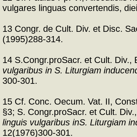
vulgares linguas convertendis, d
13 Congr. de Cult. Div. et Disc. Sac
(1995)288-314.
14 S.Congr.proSacr. et Cult. Div.,
vulgaribus in S. Liturgiam inducen
300-301.
15 Cf. Conc. Oecum. Vat. II, Cons
§3; S. Congr.proSacr. et Cult. Div
linguis vulgaribus inS. Liturgiam i
12(1976)300-301.