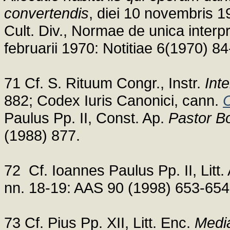
convertendis
, diei 10 novembris 
Cult. Div., Normae de unica interpr
februarii 1970: Notitiae 6(1970) 84
71 Cf. S. Rituum Congr., Instr.
Int
882; Codex Iuris Canonici, cann.
Paulus Pp. II, Const. Ap.
Pastor B
(1988) 877.
72 Cf. Ioannes Paulus Pp. II, Litt.
nn. 18-19: AAS 90 (1998) 653-654
73 Cf. Pius Pp. XII, Litt. Enc.
Media