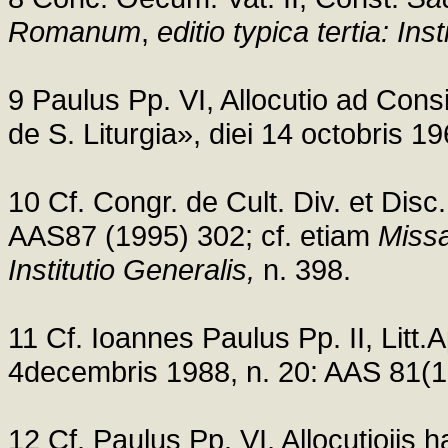
Romanum
,
editio typica tertia: Ins
9 Paulus Pp. VI, Allocutio ad Co
de S. Liturgia», diei 14 octobris 
10 Cf. Congr. de Cult. Div. et Disc.
AAS87 (1995) 302; cf. etiam
Miss
Institutio Generalis,
n. 398.
11 Cf. Ioannes Paulus Pp. II, Litt.A
4decembris 1988, n. 20: AAS 81(
12 Cf. Paulus Pp. VI, Allocutioiis h