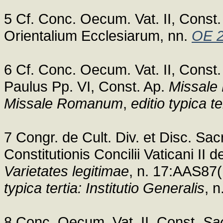
5 Cf. Conc. Oecum. Vat. II, Const
Orientalium Ecclesiarum, nn.
OE 2
6 Cf. Conc. Oecum. Vat. II, Const
Paulus Pp. VI, Const. Ap.
Missal
Missale Romanum
,
editio typica te
7 Congr. de Cult. Div. et Disc. Sac
Constitutionis Concilii Vaticani II
Varietates legitimae
, n. 17:AAS87
typica tertia: Institutio Generalis
, n
8 Conc. Oecum. Vat. II, Const.
Sa