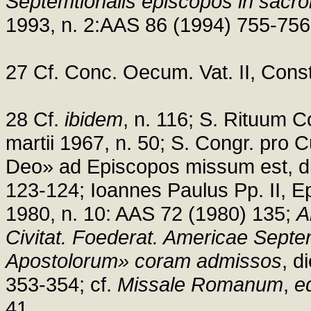
Septemtionalis episcopos in sacro
1993, n. 2:AAS 86 (1994) 755-756
27 Cf. Conc. Oecum. Vat. II, Cons
28 Cf.
ibidem
, n. 116; S. Rituum Co
martii 1967, n. 50; S. Congr. pro 
Deo» ad Episcopos missum est, die
123-124; Ioannes Paulus Pp. II, Ep
1980, n. 10: AAS 72 (1980) 135;
A
Civitat. Foederat. Americae Septen
Apostolorum» coram admissos
, d
353-354; cf.
Missale Romanum
,
ed
41.