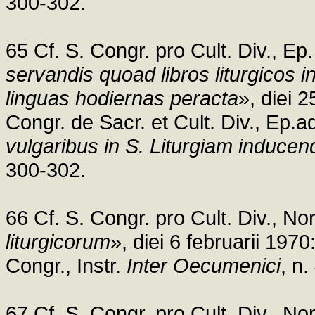
300-302.
65 Cf. S. Congr. pro Cult. Div., Ep
servandis quoad libros liturgicos i
linguas hodiernas peracta
», diei 
Congr. de Sacr. et Cult. Div., Ep.
vulgaribus in S. Liturgiam inducen
300-302.
66 Cf. S. Congr. pro Cult. Div., N
liturgicorum
», diei 6 februarii 197
Congr., Instr.
Inter Oecumenici
, n
67 Cf. S. Congr. pro Cult. Div., N