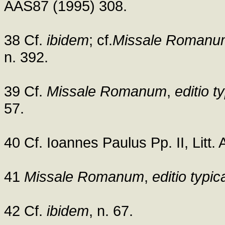
AAS87 (1995) 308.
38 Cf.
ibidem
; cf.
Missale Romanu
n. 392.
39 Cf.
Missale Romanum
,
editio t
57.
40 Cf. Ioannes Paulus Pp. II, Litt.
41
Missale Romanum
,
editio typic
42 Cf.
ibidem
, n. 67.