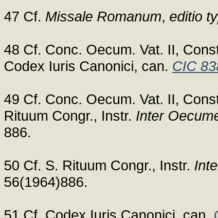
47 Cf.
Missale Romanum
,
editio t
48 Cf. Conc. Oecum. Vat. II, Cons
Codex Iuris Canonici, can.
CIC 83
49 Cf. Conc. Oecum. Vat. II, Cons
Rituum Congr., Instr.
Inter Oecume
886.
50 Cf. S. Rituum Congr., Instr.
Int
56(1964)886.
51 Cf. Codex Iuris Canonici, can.