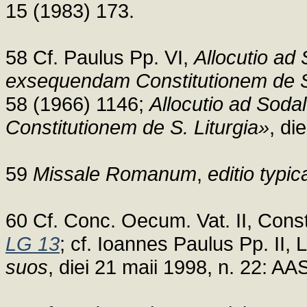
15 (1983) 173.
58 Cf. Paulus Pp. VI,
Allocutio ad 
exsequendam Constitutionem de S.
58 (1966) 1146;
Allocutio ad Soda
Constitutionem de S. Liturgia»
, di
59
Missale Romanum
,
editio typic
60 Cf. Conc. Oecum. Vat. II, Cons
LG 13
; cf. Ioannes Paulus Pp. II, 
suos
, diei 21 maii 1998, n. 22: A