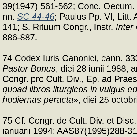
39(1947) 561-562; Conc. Oecum. V
nn.
SC 44-46
; Paulus Pp. VI, Litt
141; S. Rituum Congr., Instr.
Inter
886-887.
74 Codex Iuris Canonici, cann. 333
Pastor Bonus
, diei 28 iunii 1988,
Congr. pro Cult. Div., Ep. ad Prae
quoad libros liturgicos in vulgus e
hodiernas peracta
», diei 25 octob
75 Cf. Congr. de Cult. Div. et Disc.
ianuarii 1994: AAS87(1995)288-31