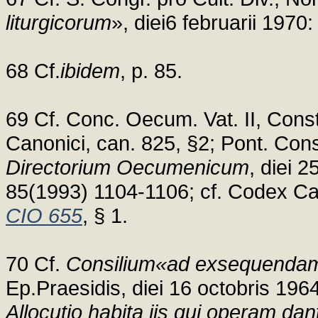
liturgicorum
», diei6 februarii 1970
68 Cf.
ibidem
, p. 85.
69 Cf. Conc. Oecum. Vat. II, Cons
Canonici, can. 825, §2; Pont. Con
Directorium Oecumenicum
, diei 
85(1993) 1104-1106; cf. Codex C
CIO 655
, § 1.
70 Cf.
Consilium«ad exsequendam 
Ep.Praesidis, diei 16 octobris 196
Allocutio habita iis qui operam dant