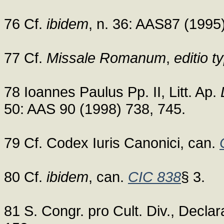
76 Cf.
ibidem
, n. 36: AAS87 (1995
77 Cf.
Missale Romanum
,
editio t
78 Ioannes Paulus Pp. II, Litt. Ap.
50: AAS 90 (1998) 738, 745.
79 Cf. Codex Iuris Canonici, can.
80 Cf.
ibidem
, can.
CIC 838
§ 3.
81 S. Congr. pro Cult. Div., Declar