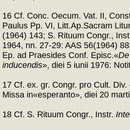
16 Cf. Conc. Oecum. Vat. II, Cons
Paulus Pp. VI, Litt.Ap.Sacram Litu
(1964) 143; S. Rituum Congr., Inst
1964, nn. 27-29: AAS 56(1964) 883; 
Ep. ad Praesides Conf. Episc.«
De 
inducendis
», diei 5 iunii 1976: No
17 Cf. ex. gr. Congr. pro Cult. Di
Missa in«esperanto», diei 20 mart
18 Cf. S. Rituum Congr., Instr.
Int