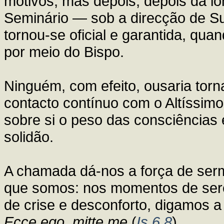
motivos; mas depois, depois da l
Seminário — sob a direcção de Su
tornou-se oficial e garantida, qu
por meio do Bispo.
Ninguém, com efeito, ousaria torna
contacto contínuo com o Altíssim
sobre si o peso das consciências 
solidão.
A chamada dá-nos a força de sermo
que somos: nos momentos de ser
de crise e desconforto, digamos
Ecce ego, mitte me
(
Is 6,8
).