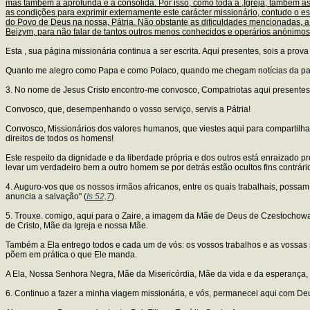
mas também a aprofunda e a consolida. Por isso, como toda a ,Igreja, também as 
as condições para exprimir externamente este carácter missionário, contudo o 
do Povo de Deus na nossa, Pátria. Não obstante as dificuldades mencionadas, a
Bejzym, para não falar de tantos outros menos conhecidos e operários anónimo
Esta , sua página missionária continua a ser escrita. Aqui presentes, sois a prova
Quanto me alegro como Papa e como Polaco, quando me chegam notícias da parti
3. No nome de Jesus Cristo encontro-me convosco, Compatriotas aqui presentes,
Convosco, que, desempenhando o vosso serviço, servis a Pátria!
Convosco, Missionários dos valores humanos, que viestes aqui para compartilhar
direitos de todos os homens!
Este respeito da dignidade e da liberdade própria e dos outros está enraizado
levar um verdadeiro bem a outro homem se por detrás estão ocultos fins contrári
4. Auguro-vos que os nossos irmãos africanos, entre os quais trabalhais, possam
anuncia a salvação" (
Is 52,7
).
5. Trouxe. comigo, aqui para o Zaire, a imagem da Mãe de Deus de Czestochowa,
de Cristo, Mãe da Igreja e nossa Mãe.
Também a Ela entrego todos e cada um de vós: os vossos trabalhos e as vossas s
põem em prática o que Ele manda.
A Ela, Nossa Senhora Negra, Mãe da Misericórdia, Mãe da vida e da esperança, co
6. Continuo a fazer a minha viagem missionária, e vós, permanecei aqui com De