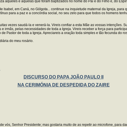
za aqueles e aquelas que foram baptizados no nome do Pai e do Filho e, do Espíri
de Isabel, em Caná, no Gólgota... continue na inquietude maternal da Igreja, pa
ínuo para a paz e a concórdia social, no seu zelo para que todos os homens tenham
itas vezes saudá-la e venerá-la. Vireis confiar a esta Mãe as vossas intenções. Su
e irmãs, pelas necessidades de toda a Igreja. Vireis receber a força para partici
e Pastor de toda a Igreja. Apreciareis a oração toda simples e tão fecunda do ros
iária do meu rosário.
A
DISCURSO DO PAPA JOÃO PAULO II
NA CERIMÓNIA DE DESPEDIDA DO ZAIRE
e vós, Senhor Presidente; mas gostaria muito de as repetir ao microfone, para da