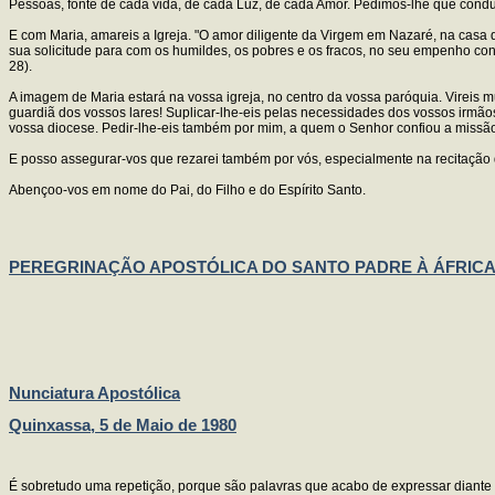
Pessoas, fonte de cada vida, de cada Luz, de cada Amor. Pedimos-lhe que condu
E com Maria, amareis a Igreja. "O amor diligente da Virgem em Nazaré, na casa 
sua solicitude para com os humildes, os pobres e os fracos, no seu empenho cont
28).
A imagem de Maria estará na vossa igreja, no centro da vossa paróquia. Vireis mu
guardiã dos vossos lares! Suplicar-lhe-eis pelas necessidades dos vossos irmãos 
vossa diocese. Pedir-lhe-eis também por mim, a quem o Senhor confiou a missão d
E posso assegurar-vos que rezarei também por vós, especialmente na recitação d
Abençoo-vos em nome do Pai, do Filho e do Espírito Santo.
PEREGRINAÇÃO APOSTÓLICA DO SANTO PADRE À ÁFRIC
Nunciatura Apostólica
Quinxassa, 5 de Maio de 1980
É sobretudo uma repetição, porque são palavras que acabo de expressar diante d