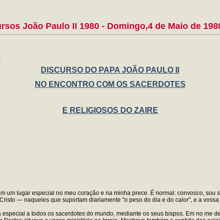
rsos João Paulo II 1980 - Domingo,4 de Maio de 198
A
DISCURSO DO PAPA JOÃO PAULO II
NO ENCONTRO COM OS SACERDOTES
E RELIGIOSOS DO ZAIRE
m um lugar especial no meu coração e na minha prece. É normal: convosco, sou sa
Cristo — naqueles que suportam diariamente "o peso do dia e do calor", e a vossa 
a especial a todos os sacerdotes do mundo, mediante os seus bispos. Em no me de