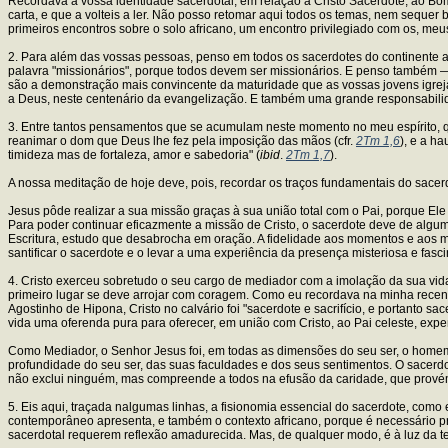
Recordava a vossa identidade sacerdotal, em relação a Cristo Sacerdote, ao Bom
carta, e que a volteis a ler. Não posso retomar aqui todos os temas, nem seque
primeiros encontros sobre o solo africano, um encontro privilegiado com os, meu
2. Para além das vossas pessoas, penso em todos os sacerdotes do continente af
palavra "missionários", porque todos devem ser missionários. E penso também 
são a demonstração mais convincente da maturidade que as vossas jovens igrej
a Deus, neste centenário da evangelização. E também uma grande responsabili
3. Entre tantos pensamentos que se acumulam neste momento no meu espírito, q
reanimar o dom que Deus lhe fez pela imposição das mãos (cfr.
2Tm 1,6
), e a h
timideza mas de fortaleza, amor e sabedoria" (
ibid
.
2Tm 1,7
).
A nossa meditação de hoje deve, pois, recordar os traços fundamentais do sacer
Jesus pôde realizar a sua missão graças à sua união total com o Pai, porque El
Para poder continuar eficazmente a missão de Cristo, o sacerdote deve de alg
Escritura, estudo que desabrocha em oração. A fidelidade aos momentos e aos m
santificar o sacerdote e o levar a uma experiência da presença misteriosa e fa
4. Cristo exerceu sobretudo o seu cargo de mediador com a imolação da sua vid
primeiro lugar se deve arrojar com coragem. Como eu recordava na minha recente 
Agostinho de Hipona, Cristo no calvário foi "sacerdote e sacrifício, e portanto sace
vida uma oferenda pura para oferecer, em união com Cristo, ao Pai celeste, exper
Como Mediador, o Senhor Jesus foi, em todas as dimensões do seu ser, o homem 
profundidade do seu ser, das suas faculdades e dos seus sentimentos. O sacerdo
não exclui ninguém, mas compreende a todos na efusão da caridade, que provém
5. Eis aqui, traçada nalgumas linhas, a fisionomia essencial do sacerdote, com
contemporâneo apresenta, e também o contexto africano, porque é necessário pr
sacerdotal requerem reflexão amadurecida. Mas, de qualquer modo, é à luz da te