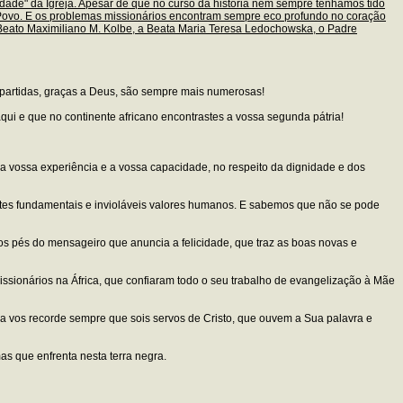
iedade" da Igreja. Apesar de que no curso da história nem sempre tenhamos tido
o Povo. E os problemas missionários encontram sempre eco profundo no coração
o Beato Maximiliano M. Kolbe, a Beata Maria Teresa Ledochowska, o Padre
 partidas, graças a Deus, são sempre mais numerosas!
ui e que no continente africano encontrastes a vossa segunda pátria!
 a vossa experiência e a vossa capacidade, no respeito da dignidade e dos
estes fundamentais e invioláveis valores humanos. E sabemos que não se pode
 os pés do mensageiro que anuncia a felicidade, que traz as boas novas e
ssionários na África, que confiaram todo o seu trabalho de evangelização à Mãe
Ela vos recorde sempre que sois servos de Cristo, que ouvem a Sua palavra e
as que enfrenta nesta terra negra.