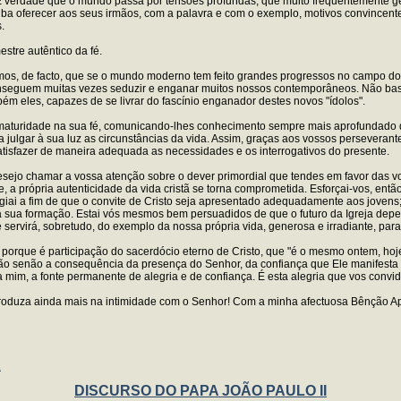
É verdade que o mundo passa por tensões profundas, que muito frequentemente ger
ba oferecer aos seus irmãos, com a palavra e com o exemplo, motivos convincentes
.
stre autêntico da fé.
mos, de facto, que se o mundo moderno tem feito grandes progressos no campo 
nseguem muitas vezes seduzir e enganar muitos nossos contemporâneos. Não basta,
bém eles, capazes de se livrar do fascínio enganador destes novos "ídolos".
s à maturidade na sua fé, comunicando-lhes conhecimento sempre mais aprofundad
 julgar à sua luz as circunstâncias da vida. Assim, graças aos vossos perseverante
atisfazer de maneira adequada as necessidades e os interrogativos do presente.
 desejo chamar a vossa atenção sobre o dever primordial que tendes em favor das 
 própria autenticidade da vida cristã se torna comprometida. Esforçai-vos, entã
vigiai a fim de que o convite de Cristo seja apresentado adequadamente aos jovens
a sua formação. Estai vós mesmos bem persuadidos de que o futuro da Igreja depen
 servirá, sobretudo, do exemplo da nossa própria vida, generosa e irradiante, par
 porque é participação do sacerdócio eterno de Cristo, que "é o mesmo ontem, hoj
o são senão a consequência da presença do Senhor, da confiança que Ele manifest
mim, a fonte permanente de alegria e de confiança. É esta alegria que vos convid
troduza ainda mais na intimidade com o Senhor! Com a minha afectuosa Bênção Ap
A
DISCURSO DO PAPA JOÃO PAULO II