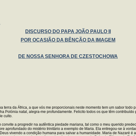
A
DISCURSO DO PAPA JOÃO PAULO II
POR OCASIÃO DA BÊNÇÃO DA IMAGEM
DE NOSSA SENHORA DE CZESTOCHOWA
 na terra da África, a que vós me proporcionais neste momento tem um sabor todo p
Polónia natal, alegra-me profundamente. Felicito todos os que têm contribuído p
e culto.
um convite a progredir na autêntica piedade mariana, tal como o meu querido pred
aprofundado do mistério trinitário a exemplo de Maria. Ela entregou-se à vontad
 Deus vivendo a condição humana para salvar a humanidade. Maria de Nazaré é a pr