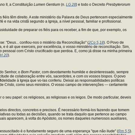
no II, a Constituição
Lumen Gentium
(n.
LG 28
) e todo o Decreto
Presbyterorum
fiéis têm direito. A este ministério da Palavra de Deus pertencem especialmente
 na vida cristã segundo a Igreja, a nível pessoal, familiar e profissional.
iduidade de preparar os fiéis para os receber, a fim de que, por exemplo, os
e: "Deus... confiou-nos o mistério da Reconciliação" (
2Co 5,18
). O Povo de
é ali que exerceis, por excelência, o vosso ministério de reconciliação. Sim,
tro pessoal com Cristo crucificado que perdoa. E, como já disse na minha primeira
H 20
).
 do Senhor, o
Bom Pastor
, com devotamento humilde e desinteressado, sempre
citude de colaboração entre vós, sacerdotes, e com os vossos bispos. O povo
delidade à Igreja que vo-las conferiu. Deixai as responsabilidades políticas
io de Cristo, como seus ministros. O vosso campo de intervenções — certamente
eu papel: os religiosos, as religiosas e os leigos. De modo particular, deveis
pelos directos, concretos e precisos. É necessário formá-los fazendo que tomem
ciativas ou todas as decisões, quando se trata daquilo que pertence ao campo
uais aparecem, à volta do Apóstolo, os nomes daqueles numerosos auxiliares,
to ressuscitado é o fundamento seguro de uma esperança "que não ilude" (
Rm 5,5
).