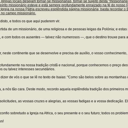
Igrejas locais desejam tornar-se missionárias, tornar-se sujeito desta "missionar
espírito missionário esteve e está sempre profundamente enraizado na fé do noss
 Igreja na nossa Pátria escreveu esplêndida página missionária; basta recordar 
s no campo missionário.
 disto, e todos os que aqui puderem vir.
da de um missionário, de uma religiosa e de pessoas leigas da Polónia; e estas
 e com todos os ausentes — talvez não numerosos —, que o destino trouxe para aq
, neste continente que se desenvolve e precisa de auxílio, o vosso conhecimento,
 profundamente na nossa tradição cristã e nacional, porque conhecemos o preço d
os ou talvez interesses secundários.
 dizer de vós o que se lê no texto de Isaias: "Como são belos sobre as montanhas
 a nós tão cara. Deste modo, recordo aquela esplêndida tradição dos primeiros mi
olicitudes, as vossas cruzes e alegrias, as vossas fadigas e a vossa dedicação. 
nfio sobretudo a Igreja na Africa, o seu presente e o seu futuro; todos os problem
us!