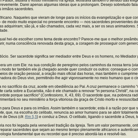
 Pastor; situava o vosso ministério na Igreja. Mostrava também o sentido das exig
r brevemente. Darei apenas algumas ideias que a prolongam. Desejo sobretudo fala
s irmãos sacerdotes.
ricano. Naqueles que vieram de longe para os inícios da evangelização e que cont
— de modo muito especial no presente encontro — nos sacerdotes provenientes do
as adquiriram; são já, e são chamados, cada vez mais, a ser os seus animadore
dade.
ual hei-de escolher como tema deste encontro? Parece-me que o melhor preâmbulo
aurir, numa consciência renovada desta graça, a coragem de prosseguir com gene
dócio. Ser sacerdote significa ser mediador entre Deus e os homens, no Mediador p
e era um com Ele: na sua condição de peregrino pelos caminhos da nossa terra (
via
um modo ter também ele já chegado aonde quer conduzir os outros: consegue-o com
eios de oração pessoal, a oração mais oficial das horas, mas também o cumprime
scinadora do Deus vivo, permitindo-lhe agir vigorosamente no meio humano que o ci
a no sacrifício da cruz, aceite em obediência ao Pai. A cruz permanece o caminho
carta sobre a Eucaristia, não é ele chamado a renovar "in persona Christi", na ce
rdote porque sacrifício" (
Confessions
, X, 43, 69). O sacerdote que, na pobreza rad
imentará no seu ministério a força vitoriosa da graça de Cristo morto e ressuscitad
para Deus e para os irmãos. Assim também o sacerdote; esta é a razão por que se
te, que, na escolha do celibato, renuncia ao amor humano para se abrir totalmen
 de Deus (cfr.
Rm 5,5
) e conduz a Deus. O celibato, ligando o sacerdote a Deus, 
o ela nos foi legada pela venerável tradição da Igreja. Tem um valor permanente, 
eparar sacerdotes que sejam ao mesmo tempo plenamente africanos e autenticamen
ologia fundamental que eu recordei que é preciso abordá-las e resolvê-las.