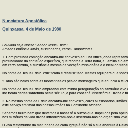
Nunciatura Apostólica
Quinxassa, 4 de Maio de 1980
Louvado seja Nosso Senhor Jesus Cristo!
Amados Irmãos e Irmãs, Missionários, caros Compatriotas.
1. Com profunda comoção encontro-me convosco aqui na Africa, onde representai
profundidade do conteúdo específico, que recorda a Terra natal, a Família e o
em certo sentido, a substância mesma da vocação missionária e o ideal do traba
No nome de Jesus Cristo, crucificado e ressuscitado, viestes aqui para que tod
"Como são belos sobre as montanhas os pés do mensageiro que anuncia a felicid
No nome de Jesus Cristo empreendi esta minha peregrinação ao santuário vivo d
lhe foram dadas sobretudo neste século, e para confiar à Misericórdia Divina o fu
2. No mesmo nome de Cristo encontro-me convosco, caros Missionários, Irmãos e 
este serviço em favor dos nossos irmãos no Continente africano.
Sabemos muito bem que devemos a nossa fé a outros que, impelidos pelo apelo 
nos mistérios da vida divina introduziram-nos e inseriram-nos no organismo vivo 
O vivo testemunho da maturidade de cada Igreja é não só a sua abertura à Palav