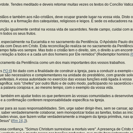
dote. Tendes meditado e deveis retomar muitas vezes os textos do Concílio Vatica
tãos e também aos não-cristãos, deve ocupar grande lugar na vossa vida. Disto os 
as, e a formação dos catequistas, religiosos e leigos. E sede os educadores na fé e
nção igualmente central na vossa vida de sacerdotes. Neste campo, cuidai com ass
 todos os seus frutos.
 especialmente na Eucaristia e no sacramento da Penitência. O Apóstolo Paulo diss
om Deus em Cristo. Esta reconciliação realiza-se no sacramento da Penitência, e 
tempo falta-vos sempre. Mas todo o cristão tem o direito, sim, o direito a um encon
 em relação a todos e a cada um dos homens por Ele remidos" (Redemptor hominis
R
sacramento da Penitência como um dos mais importantes dos vossos trabalhos.
is
PO 6
) foi dado com a finalidade de construir a Igreja, para a conduzir a exemplo
 que são necessários e complementares na unidade do presbitério, com grande soli
ifestais. A vossa autoridade no exercício das vossas funções está ligada à vossa fi
nífica: sois "chefes" por outro título e de outro modo, participando no sacerdóc
m a palavra corajosa e, ao mesmo tempo, com o exemplo da vossa vida.
 também em ajudar todos os que pertencem às vossas comunidades a desenvolver o s
 e a confirmação conferem responsabilidade específica na Igreja.
mar para as suas responsabilidades. Sim, urge saber dirigir-lhes, sem se cansar, a
 saber verdadeiramente colaborar, sem monopolizar todas as tarefas, todas as ini
es vivas, que fazem voltar verdadeiramente a imagem da Igreja primitiva, nas q
esus" (
Rm 16,3
).
 nossa confiança. "Scimus Christum surrexisse a mortuis vere". A presença de Cris