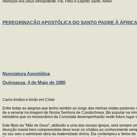
Abençoe-vos Deus omnipotente: Pai, Filho e Espírito Santo. Amen.
PEREGRINAÇÃO APOSTÓLICA DO SANTO PADRE À ÁFRIC
Nunciatura Apostólica
Quinxassa, 4 de Maio de 1980
Caros Irmãos e Irmãs em Cristo
Entre todas as alegrias que tenho sentido ao longo das minhas visitas pastorais
de a venerar na imagem de Nossa Senhora de Czestochowa, tão popular na minha 
ministério que os missionários da Consolata desempenharão neste futuro lugar d
Este título da "Mãe de Deus", atribuído a uma das vossas igrejas, será sempre 
devoção marial bem compreendida deve levar os cristãos ao conhecimento sempre 
no seu seio a admirável obra da maternidade divina. Ela contemplou a Verbo de