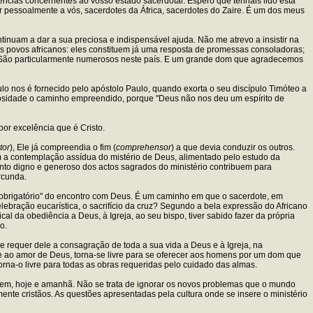
ências concernentes ao vosso estado sacerdotal. Espero que tenhais lido esta
r pessoalmente a vós, sacerdotes da África, sacerdotes do Zaire. É um dos meus
inuam a dar a sua preciosa e indispensável ajuda. Não me atrevo a insistir na
s povos africanos: eles constituem já uma resposta de promessas consoladoras;
s. São particularmente numerosos neste país. E um grande dom que agradecemos
 nos é fornecido pelo apóstolo Paulo, quando exorta o seu discípulo Timóteo a
rosidade o caminho empreendido, porque "Deus não nos deu um espírito de
or excelência que é Cristo.
tor
), Ele já compreendia o fim (
comprehensor
) a que devia conduzir os outros.
 a contemplação assídua do mistério de Deus, alimentado pelo estudo da
nto digno e generoso dos actos sagrados do ministério contribuem para
rcunda.
 "obrigatório" do encontro com Deus. É um caminho em que o sacerdote, em
lebração eucarística, o sacrifício da cruz? Segundo a bela expressão do Africano
ical da obediência a Deus, à Igreja, ao seu bispo, tiver sabido fazer da própria
o.
 requer dele a consagração de toda a sua vida a Deus e à Igreja, na
te ao amor de Deus, torna-se livre para se oferecer aos homens por um dom que
torna-o livre para todas as obras requeridas pelo cuidado das almas.
ontem, hoje e amanhã. Não se trata de ignorar os novos problemas que o mundo
te cristãos. As questões apresentadas pela cultura onde se insere o ministério