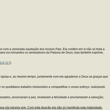
-vos com a venerada saudação dos nossos Pais. Ela contém em si não só toda a
", para vos tornardes os semeadores da Palavra de Deus; mas também exprime,
116,117
).
em Igreja e, ao mesmo tempo, juntamente com ela agradecer a Deus as graças que
no quotidiano trabalho missionário e compartilhar o vosso esforço, realizando
ssados, anunciaram a paz, revelaram a felicidade e proclamaram a salvação;
que ela mesma vive. Com esta doação ela não só manifesta esta maturidade,