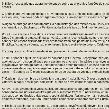
6. Não é necessário que agora me delongue sobre as diferentes funções do sacer
ordinis
.
O anúncio do Evangelho, de todo o Evangelho, a cada uma das categorias de cris
a catequese, que deve poder chegar ao coração e ao espírito dos vossos compatriot
A digna celebração dos sacramentos, a administração dos mistérios de Deus, é fu
sacramentos do Baptismo, da Penitência, da Eucaristia e do Matrimónio produzam
Pois, Cristo exerce a força da sua acção redentora nestes sacramentos. Exerce-a
Deus é chamado a uma contínua conversão, a uma reconciliação sempre renovada c
conheço as vossas dificuldades: tendes tantos trabalhos pastorais a realizar e o 
Encíclica, "como é evidente, isto é ao mesmo tempo o direito do próprio Cristo
Eis porque vos suplico: Considerai sempre este ministério de reconciliação no 
Enfim, o "poder espiritual" que vos foi conferido (cfr. Decreto Presbyterorum ordin
acolhedor, com disponibilidade para assumir os diversos ministérios e serviços
cristão deve ser atraído para a unidade vendo o amor fraterno e a coesão que man
àqueles que delas são encarregados: a parte que vos cabe é outra, uma parte mag
vasto — é aquele da fé e dos costumes, onde se espera de vós que exorteis co
7. Cada um dos membros da Igreja tem um papel insubstituível. O vosso consiste
valorizar o papel dos leigos: com efeito, nunca se deve esquecer que o baptismo
Aprovo, pois, vivamente a vossa solicitude em suscitar colaboradores, em os for
consciência das riquezas ocultas que em si mesmos trazem. É necessário, enfim,
das suas competências e das suas responsabilidades. Assim se formam comunidad
homens e mulheres, que São Paulo saúda como "seus colaboradores em Cristo J
8. Em todo este trabalho pastoral, as dificuldades inevitáveis não devem ferir a