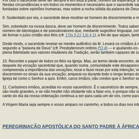
Por isso o sacerdote deve ser sempre e em toda a parte, homem de esperança. 
Nestas circunstâncias e em todos os momentos é necessário que o sacerdote sai
fundadas sobre opiniões humanas, mas sobre a rocha sólida da palavra de Deus
9. Sustentado por ela, o sacerdote deve mostrar-se homem de discernimento e me
Sim, sobretudo na nossa época, deve ser homem de discernimento. Todos sabe
número de ideologias e de pseudovalores que, mediante sugestivo linguajar, co
de formar o juízo cristão dos fiéis (cfr.
1Tm 5,21
1Jn 4,1
), a fim de que sejam, tam
Deste modo, o sacerdote revelar-se mestre autêntico da fé. Levará os cristão
segundo a "palavra de Deus" (cfr. Presbyterorum ordinis
PO 4
) — e ajudando-os a
plena fidelidade aos valores imutáveis da Tradição, serão também capazes de s
10. Recordei o papel de todos os fiéis na Igreja. Mas, ao termo deste encontro,
daquele da vocação sacerdotal que, quando numa ,comunidade este desaparece, a
compreenda a importância das vocações; rezai e fazei rezar por esta intenção; 
discernirem os sinais da sua vocação; amparai-os durante todo o longo tempo d
Igreja tal como o Senhor a quis. Enfim, caros irmãos; não credes que o Senhor se
11. Caríssimos irmãos, acreditai no vosso sacerdócio. É o sacerdócio de sempre,
são muito grandes, e se não hesitei não obstante isto a falar-vos, é porque nã
canto do dia da nossa ordenação continua a ser para cada um de vós, como para 
A Virgem Maria seja sempre o vosso amparo no caminho, e todos os dias nos in
PEREGRINAÇÃO APOSTÓLICA DO SANTO PADRE À ÁFRIC