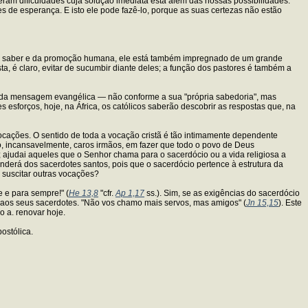
am dificuldades cuja solução imediata está além das nossas possibilidades.
 de esperança. E isto ele pode fazê-lo, porque as suas certezas não estão
do saber e da promoção humana, ele está também impregnado de um grande
 é claro, evitar de sucumbir diante deles; a função dos pastores é também a
o da mensagem evangélica — não conforme a sua "própria sabedoria", mas
s esforços, hoje, na África, os católicos saberão descobrir as respostas que, na
vocações. O sentido de toda a vocação cristã é tão intimamente dependente
o, incansavelmente, caros irmãos, em fazer que todo o povo de Deus
; ajudai aqueles que o Senhor chama para o sacerdócio ou a vida religiosa a
derá dos sacerdotes santos, pois que o sacerdócio pertence à estrutura da
a suscitar outras vocações?
e e para sempre!" (
He 13,8
"cfr.
Ap 1,17
ss.). Sim, se as exigências do sacerdócio
a aos seus sacerdotes. "Não vos chamo mais servos, mas amigos" (
Jn 15,15
). Este
o a. renovar hoje.
ostólica.