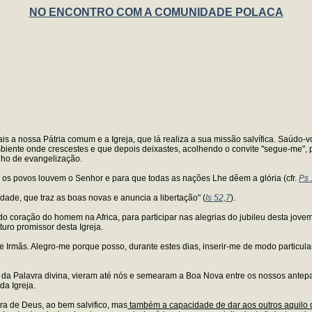
NO ENCONTRO COM A COMUNIDADE POLACA
s a nossa Pátria comum e a Igreja, que lá realiza a sua missão salvífica. Saúdo
 ambiente onde crescestes e que depois deixastes, acolhendo o convite "segue-me
lho de evangelização.
os os povos louvem o Senhor e para que todas as nações Lhe dêem a glória (cfr.
Ps 
ade, que traz as boas novas e anuncia a libertação" (
Is 52,7
).
o coração do homem na Africa, para participar nas alegrias do jubileu desta jov
turo promissor desta Igreja.
Irmãs. Alegro-me porque posso, durante estes dias, inserir-me de modo particular 
da Palavra divina, vieram até nós e semearam a Boa Nova entre os nossos antepa
da Igreja.
ra de Deus, ao bem salvifico, mas
também a capacidade de dar aos outros aquilo 