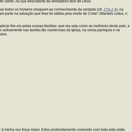
to Santo, na sua descoberta da verdadeira face de Deus.
ra que todos os homens cheguem ao conhecimento da verdade (cfr.
1Tm 2,4
), na
 parte na salvação que lhes foi obtida pela morte de Cristo" (
Marialis cultus
, n.
plicar-lhe-eis pelas vossas famílias: que ela seja como as mulheres deste país, a
par activamente nas tarefas tão numerosas da Igreja, na vossa paróquia e na
ário.
r à minha voz força maior. Estou profundamente comovido com toda esta visita.