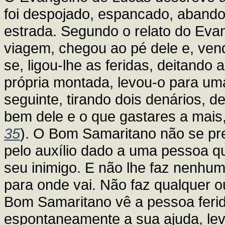
foi despojado, espancado, abando
estrada. Segundo o relato do Eva
viagem, chegou ao pé dele e, ven
se, ligou-lhe as feridas, deitando 
própria montada, levou-o para uma
seguinte, tirando dois denários, d
bem dele e o que gastares a mais, 
35
). O Bom Samaritano não se pr
pelo auxílio dado a uma pessoa qu
seu inimigo. E não lhe faz nenhum
para onde vai. Não faz qualquer o
Bom Samaritano vê a pessoa ferid
espontaneamente a sua ajuda, le