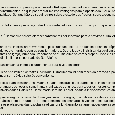
preciei os temas propostos para o estudo. Pelo que diz respeito aos Seminários, e
 instrumentos, de que podem tirar mesmo vantagens para o apostolado. Por outro 
itualidade. Sei que hão-de seguir outros sobre o estudo dos Padres, sobre a doutrina
 feito para a preparação dos futuros educadores do clero. É campo no qual nunca
. É sector que parece oferecer confortantes perspectivas para o próximo futuro. 
 de me interessarem vivamente, pois cada um deles tem a sua importância própri
de todo o mundo e com os seus formadores. Quero todavia insistir ainda aqui em 
mantes da Igreja, formando um coração só e uma alma só com o próprio Bispo e os o
dial incitamento por parte do Seu Vigário.
icas têm ainda interesse fundamental para a vida da Igreja.
tuição Apostólica
Sapientia Christiana
. O documento foi bem recebido em toda a pa
ontrar sem dúvida solução conveniente.
tólicas, para lhes dar uma "Magna Charta", em que seja claramente definida a cato
mportância que reveste semelhante clarificação de fundo, para todos os nossos cen
versidades Católicas. Deste modo será mais aprofundada a indispensável colabor
ropõe assegurar a particular formação cristã dos leigos, que militam nas fileiras 
sonância entre os alunos, que, sendo em maioria chamados à vida matrimonial, p
tre os professores das Escolas católicas, tire fundamento às lamentações que às 
al.