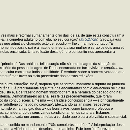
ez mais e retornar sumariamente o fio das ideias, de que estas constituíram a
-a, já cometeu adultério com ela, no seu coração" (
Mt 5,27-28
).
São palavras
isés que admitia o chamado acto de repúdio — lhe tinham perguntado: "É
 homem deixará o pai e a mãe, e unir-se-á a sua mulher e serão os dois uma só
 nelas encerrada. Uma reflexão deste género consentiu-nos apresentar a
e "princípio". Das análises feitas surgiu não só uma imagem da situação do
 mistério da pessoa: imagem de Deus, encarnada no facto visível e
corpóreo da
articular com a sua indissolubilidade. É verdade sobre o homem, verdade que
 procurámos fazer no ciclo precedente das nossas reflexões.
e outra situação: isto é, daquela que se formou mediante a ruptura da primeira
itária. E é precisamente aqui
que nos encontramos com o enunciado de Cristo
, isto é, a de trazer o homem "histórico" em si a herança do pecado original;
 densa. Demonstram-no as análises feitas precedentemente, que foram
blico da concupiscência mesma — da tríplice concupiscência — e principalmente
"adultério cometido no coração". Efectuando as análises respectivas,
o, isto é, na tradição dos textos legislativos, como também proféticos e
eo
, considerando os seus vários condicionamentos culturais. Estamos
ntético: a cada um anunciam elas a verdade que é para ele válida e substancial.
rdade contida no mandamento: "Não cometerás adultério". A interpretação deste
a que a vitória sobre os desejos abre caminho. Este bem é a "pureza de