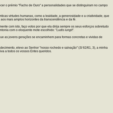
recer o prémio "Facho de Ouro" a personalidades que se distinguiram no campo
ênticas virtudes humanas, como a lealdade, a generosidade e a criatividade, que
 aos mais amplos horizontes da transcendência e da fé.
ente com isto, faço votos por que ela dirija sempre os seus esforços sobretudo
intonia com o eloquente mote escolhido: "
Ludis iungit
".
que as jovens gerações se encaminhem para formas concretas e vividas de
decimento, elevo ao Senhor "nosso rochedo e salvação" (
Sl
62/61, 3), a minha
va a todos os vossos Entes queridos.