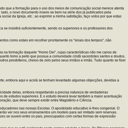
ntendo que a formação para o uso dos meios de comunicação social merece atenta
lado, o novo documento insere-se bem na série dos já publicados pela
 social da Igreja, etc.: ao exprimir a minha satisfação, faço votos por que estas
 se insistirá suficientemente, sendo os superiores e os professores dos
Atentos como estais em recolher prontamente os "sinais dos tempos", não
a na formação daquele "Homo Dei", cujas características não me canso de
quanto tomo a peito que possua a comunidade cristã sacerdotes santos e doutos,
utros presbíteros, cheios de zelo pelos seus irmãos e irmãs. Tudo quanto se fizer
rte, embora aqui e acolá se tenham levantado algumas objecções, devidas a
licidade delas, embora respeitando a precisa natureza de verdadeiras
tros de estudos superiores. E o estudo deverá levar também a maior acentuação
ação, que deve sempre existir entre Magistério e Ciência.
dos educadores nas nossas Escolas. O apostolado educativo é-lhes congenial. O
oderão ver nos seus ensinamentos um modelo para ser imitado sem reservas.
vezes se ouvem entre os pais, preocupados com certas formas de expressão