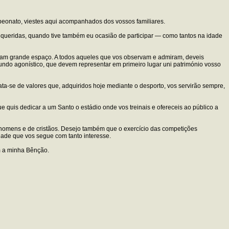
mpeonato, viestes aqui acompanhados dos vossos familiares.
queridas, quando tive também eu ocasião de participar — como tantos na idade
icam grande espaço. A todos aqueles que vos observam e admiram, deveis
mundo agonístico, que devem representar em primeiro lugar uni património vosso
Trata-se de valores que, adquiridos hoje mediante o desporto, vos servirão sempre,
e quis dedicar a um Santo o estádio onde vos treinais e ofereceis ao público a
 homens e de cristãos. Desejo também que o exercício das competições
dade que vos segue com tanto interesse.
m a minha Bênção.