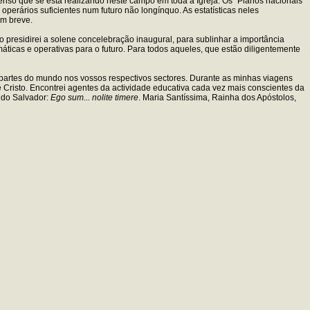
ntenso que se está realizando neste campo em toda a Igreja. Os "Planos nacionais
erários suficientes num futuro não longínquo. As estatísticas neles
em breve.
presidirei a solene concelebração inaugural, para sublinhar a importância
icas e operativas para o futuro. Para todos aqueles, que estão diligentemente
artes do mundo nos vossos respectivos sectores. Durante as minhas viagens
 Cristo. Encontrei agentes da actividade educativa cada vez mais conscientes da
 do Salvador:
Ego sum... nolite timere
. Maria Santíssima, Rainha dos Apóstolos,