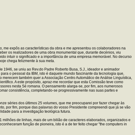
us
, me expôs as características da obra e me apresentou os colaboradores na
eber os realizadores de uma obra monumental que, durante decénios, viu
bido intuir o significado e a importância de uma empresa memorável. No decurso
hoje chega felizmente à sua meta.
e 1946, se uniu ao Rev.do Padre Roberto Busa, S.J., ideador e animador
 para o pessoal da IBM, isto é daquele mundo fascinante da tecnologia que,
ão merecem também quer a Associação Centro Automático de Análise Linguística,
entífico. A este propósito, apraz-me recordar que esta Comissão teve como
cessores nesta Sé romana. O pensamento alarga-se, por fim, aos numerosos
o tomar consistência, completando-se progressivamente nas suas partes e
 onze séries dos últimos 25 volumes, que me preocuparei por fazer chegar às
to, por fim, porque das palavras do vosso Presidente compreendi que já se vão
lidade para a investigação teológica futura.
1 milhões de linhas, mais de um bilião de caracteres elaborados, organizados e
nheceram função de pioneira, isto é a de ter feito chegar "the computers in