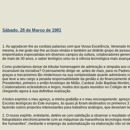
Sábado, 28 de Março de 1981
1. Ao agradecer-lhe as cordiais palavras com que Vossa Excelência, Venerado 
mesma, á-me grato dar-lhe as boas-vindas e também ao distinto grupo de pesso
empenhados especialistas em diversos campos da cultura, colaboradores generoso
de mais de 30 anos, o saber teológico uniu-se à ciência tecnológica mais avança
Como poderíamos deixar de tributar homenagem de admiração e simpatia aos comp
incansável da iniciativa? O pensamento dirige-se, antes de mais, para os Padre
graças a mecanismos tão misteriosos na sua complexidade quanto admiráveis na
que teve a seu cargo a pesada responsabilidade da gestão e do financiamento da
Presidentes, primeiro o então Arcebispo de Milão, Cardeal João Baptista Monti
Colaboradores eclesiásticos e leigos, muitos dos quais reunidos no Colégio de I
chegando agora à sua definitiva realização.
A todos exprimo o meu apreço, a minha gratidão e o meu encorajamento: apreço pe
Escolas teológicas do Este europeu, às quais já foram destinados os primeiros
fazendo outros projectos interessantes para trabalhos análogos, que deveriam leva
2. O nosso espírito, entretanto, detém-se com satisfação a observar o resultad
fotografados electronicamente com as máquinas da maravilhosa tecnologia modern
the humanities", mediante o emprego da automatização na elaboração não só d