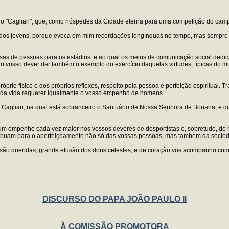
ol do "Cagliari", que, como hóspedes da Cidade eterna para uma competição do ca
io dos jovens, porque evoca em mim recordações longínquas no tempo, mas sempre 
ssas de pessoas para os estádios, e ao qual os meios de comunicação social ded
 do vosso dever dar também o exemplo do exercício daquelas virtudes, típicas do 
óprio físico e dos próprios reflexos, respeito pela pessoa e perfeição espiritual. 
" da vida requerer igualmente o vosso empenho de homens.
e Cagliari, na qual está sobranceiro o Santuário de Nossa Senhora de Bonaria, e qu
 um empenho cada vez maior nos vossos deveres de desportistas e, sobretudo, de
ntribuam para o aperfeiçoamento não só das vossas pessoas, mas também da socie
 são queridas, grande efusão dos dons celestes, e de coração vos acompanho co
DISCURSO DO PAPA JOÃO PAULO II
À COMISSÃO PROMOTORA