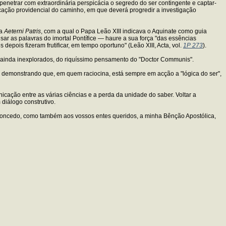
 penetrar com extraordinária perspicácia o segredo do ser contingente e captar-
icação providencial do caminho, em que deverá progredir a investigação
ca
Aeterni Patris
, com a qual o Papa Leão XIII indicava o Aquinate como guia
sar as palavras do imortal Pontífice — haure a sua força "das essências
depois fizeram frutificar, em tempo oportuno" (Leão XIII, Acta, vol.
1P 273
).
, ainda inexplorados, do riquíssimo pensamento do "Doctor Communis".
em, demonstrando que, em quem raciocina, está sempre em acção a "lógica do ser",
icação entre as várias ciências e a perda da unidade do saber. Voltar a
diálogo construtivo.
 concedo, como também aos vossos entes queridos, a minha Bênção Apostólica,