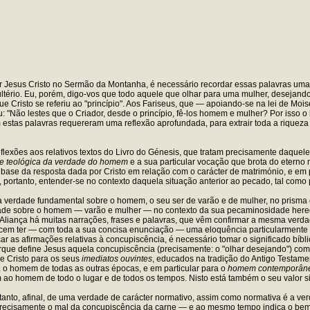
or Jesus Cristo no Sermão da Montanha, é necessário recordar essas palavras uma v
ultério. Eu, porém, digo-vos que todo aquele que olhar para uma mulher, desejando
 Cristo se referiu ao "princípio". Aos Fariseus, que — apoiando-se na lei de Mo
 "Não lestes que o Criador, desde o princípio, fê-los homem e mulher? Por isso o
 estas palavras requereram uma reflexão aprofundada, para extrair toda a riqueza
eflexões aos relativos textos do Livro do Génesis, que tratam precisamente daquel
e teológica da verdade do homem
e a sua particular vocação que brota do eterno
ase da resposta dada por Cristo em relação com o carácter de matrimónio, e em p
o, portanto, entender-se no contexto daquela situação anterior ao pecado, tal como
a verdade fundamental sobre o homem, o seu ser de varão e de mulher, no prisma d
erdade sobre o homem — varão e mulher — no contexto da sua pecaminosidade hered
Aliança há muitas narrações, frases e palavras, que vêm confirmar a mesma verdade
ecem ter — com toda a sua concisa enunciação — uma eloquência particularmente
ar as afirmações relativas à concupiscência, é necessário tomar o significado bí
ue define Jesus aquela concupiscência (precisamente: o "olhar desejando") como 
e Cristo para os seus
imediatos ouvintes
, educados na tradição do Antigo Testament
ra o homem de todas as outras épocas, e em particular para o
homem contemporân
m ao homem de todo o lugar e de todos os tempos. Nisto está também o seu valor si
tanto, afinal, de uma verdade de carácter normativo, assim como normativa é a ve
precisamente o mal da concupiscência da carne — e ao mesmo tempo indica o bem 