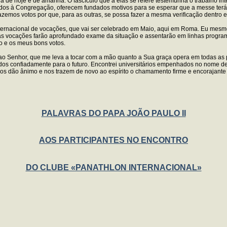
reja de hoje e de amanhã. O fascículo que a elas se refere testemunha o trabalho i
ados à Congregação, oferecem fundados motivos para se esperar que a messe terá op
emos votos por que, para as outras, se possa fazer a mesma verificação dentro 
ernacional de vocações, que vai ser celebrado em Maio, aqui em Roma. Eu mesmo 
as vocações farão aprofundado exame da situação e assentarão em linhas programát
o e os meus bons votos.
o Senhor, que me leva a tocar com a mão quanto a Sua graça opera em todas as p
ados confiadamente para o futuro. Encontrei universitários empenhados no nome de
nos dão ânimo e nos trazem de novo ao espírito o chamamento firme e encorajante
PALAVRAS DO PAPA JOÃO PAULO II
AOS PARTICIPANTES NO ENCONTRO
DO CLUBE «PANATHLON INTERNACIONAL»