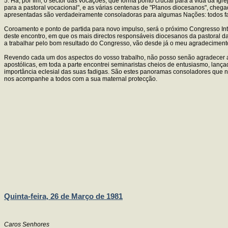
5. Há, por fim, o sector das vocações, que forma ponto crucial para a vida da Ig
para a pastoral vocacional", e as várias centenas de "Planos diocesanos", cheg
apresentadas são verdadeiramente consoladoras para algumas Nações: todos faz
Coroamento e ponto de partida para novo impulso, será o próximo Congresso Int
deste encontro, em que os mais directos responsáveis diocesanos da pastoral d
a trabalhar pelo bom resultado do Congresso, vão desde já o meu agradeciment
Revendo cada um dos aspectos do vosso trabalho, não posso senão agradecer a
apostólicas, em toda a parte encontrei seminaristas cheios de entusiasmo, lanç
importância eclesial das suas fadigas. São estes panoramas consoladores que 
nos acompanhe a todos com a sua maternal protecção.
Quinta-feira, 26 de Março de 1981
Caros Senhores