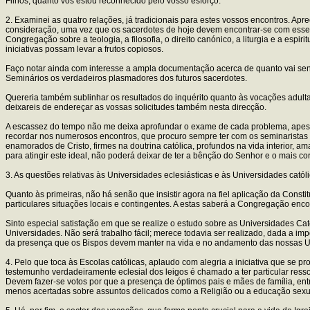
Filhos, quanto vos estou reconhecido pelo vosso esforço.
2. Examinei as quatro relações, já tradicionais para estes vossos encontros. A
consideração, uma vez que os sacerdotes de hoje devem encontrar-se com esses
Congregação sobre a teologia, a filosofia, o direito canónico, a liturgia e a espir
iniciativas possam levar a frutos copiosos.
Faço notar ainda com interesse a ampla documentação acerca de quanto vai sendo
Seminários os verdadeiros plasmadores dos futuros sacerdotes.
Quereria também sublinhar os resultados do inquérito quanto às vocações adultas
deixareis de endereçar as vossas solicitudes também nesta direcção.
A escassez do tempo não me deixa aprofundar o exame de cada problema, apesar
recordar nos numerosos encontros, que procuro sempre ter com os seminaristas 
enamorados de Cristo, firmes na doutrina católica, profundos na vida interior, a
para atingir este ideal, não poderá deixar de ter a bênção do Senhor e o mais cor
3. As questões relativas às Universidades eclesiásticas e às Universidades catól
Quanto às primeiras, não há senão que insistir agora na fiel aplicação da Consti
particulares situações locais e contingentes. A estas saberá a Congregação enc
Sinto especial satisfação em que se realize o estudo sobre as Universidades Ca
Universidades. Não será trabalho fácil; merece todavia ser realizado, dada a i
da presença que os Bispos devem manter na vida e no andamento das nossas Uni
4. Pelo que toca às Escolas católicas, aplaudo com alegria a iniciativa que se p
testemunho verdadeiramente eclesial dos leigos é chamado a ter particular res
Devem fazer-se votos por que a presença de óptimos pais e mães de família, en
menos acertadas sobre assuntos delicados como a Religião ou a educação sexu