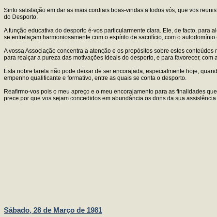
Sinto satisfação em dar as mais cordiais boas-vindas a todos vós, que vos reun
do Desporto.
A função educativa do desporto é-vos particularmente clara. Ele, de facto, para
se entrelaçam harmoniosamente com o espírito de sacrifício, com o autodomínio
A vossa Associação concentra a atenção e os propósitos sobre estes conteúdos mo
para realçar a pureza das motivações ideais do desporto, e para favorecer, com 
Esta nobre tarefa não pode deixar de ser encorajada, especialmente hoje, qua
empenho qualificante e formativo, entre as quais se conta o desporto.
Reafirmo-vos pois o meu apreço e o meu encorajamento para as finalidades que
prece por que vos sejam concedidos em abundância os dons da sua assistência 
Sábado, 28 de Março de 1981