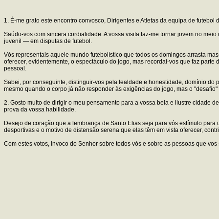
1. É-me grato este encontro convosco, Dirigentes e Atletas da equipa de futeb
Saúdo-vos com sincera cordialidade. A vossa visita faz-me tornar jovem no me
juvenil — em disputas de futebol.
Vós representais aquele mundo futebolístico que todos os domingos arrasta ma
oferecer, evidentemente, o espectáculo do jogo, mas recordai-vos que faz parte
pessoal.
Sabei, por conseguinte, distinguir-vos pela lealdade e honestidade, domínio do pr
mesmo quando o corpo já não responder às exigências do jogo, mas o "desafio
2. Gosto muito de dirigir o meu pensamento para a vossa bela e ilustre cidade d
prova da vossa habilidade.
Desejo de coração que a lembrança de Santo Elias seja para vós estímulo para
desportivas e o motivo de distensão serena que elas têm em vista oferecer, co
Com estes votos, invoco do Senhor sobre todos vós e sobre as pessoas que vos