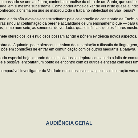
 que o passado se une ao futuro, contenha a análise da obra de um Santo, que soube
erdade, em si mesma subsistente. Como poderíamos deixar de ver nisto quase a ind
 conhecido aforisma em que se inspirou todo o trabalho intelectual de São Tomás?
ando ainda são vivos os ecos suscitados pela celebração do centenário da Encícli
lho traz singular confirmação da perene actualidade de um ensinamento que — para u
las, como num seio, as sementes de verdades quase infinitas, que os futuros mestres 
nele oferecidos, os estudiosos possam atingir e pôr em evidência novos aspectos
na obra do Aquinate, pode oferecer utilíssima documentação à filosofia da linguag
as, põe em condições de entrar em comunicação com os outros mediante a palavra.
modo especial hoje, quando de muitos lados se deplora com acerto a falta de comun
e é possível encontrar um ponto de encontro com os outros e encetar com eles um 
incomparável investigador da Verdade em todos os seus aspectos, de coração vos
AUDIÊNCIA GERAL