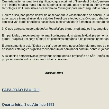
Quereria salientar quanto é significativo que o primeiro "livro electrónico", em
lhe a íntima riqueza numa síntese superior, iluminada pelo reflexo da eterna V
tecnológica do futuro, isto é o caminho do "distinguir para unir", segundo o bem
E além disso, não posso deixar de observar que o vosso trabalho se conclui, qu
autorizado e insubstituível dos estudos filosóficos e teológicos. O vosso traba
constitutivas e dos princípios das coisas, cuja virtualidade é imensa, contendo e
3. O que agora se espera do
Index Thomisticus
é que, mediante os instrumentos 
Em particular, o recenseamento analítico integral do sistema lexical, presente 
a qual, graças a um certo número de conceitos primários e de certezas primári
É precisamente a esta "lógica do ser" que se torna necessário referirmo-nos de 
descobrir esta lógica significa recuperar um denominador comum, sobre cuja bas
À luz destas perspectivas e invocando sobre todos a protecção de São Tomás, 
propiciadora de todos os aspirados bens celestes.
Abril de 1981
PAPA JOÃO PAULO II
Quarta-feira, 1 de Abril de 1981