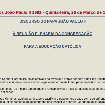
s João Paulo II 1981 - Quinta-feira, 26 de Março de 
DISCURSO DO PAPA JOÃO PAULO II
À REUNIÃO PLENÁRIA DA CONGREGAÇÃO
PARA A EDUCAÇÃO CATÓLICA
er ao Senhor Cardeal Baum as amáveis palavras que houve por bem dirigir-me, r
onhecidos, e ainda — como é óbvio — pelo empenho em tomar parte no estudo de pr
ssembleia: ao mesmo tempo que lhe renovo os votos mais cordiais de fecundo trab
 delicados.
os Membros, aqui presentes, pelo sacrifício e pela generosidade com que enfrent
cam quotidianamente ao desempenho dos respectivos cargos. Obrigado do coração.