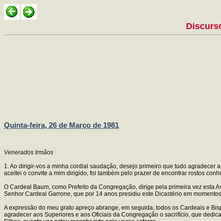
Discurso
Quinta-feira, 26 de Março de 1981
Venerados Irmãos
1. Ao dirigir-vos a minha cordial saudação, desejo primeiro que tudo agradec
aceitei o convite a mim dirigido, foi também pelo prazer de encontrar rostos c
O Cardeal Baum, como Prefeito da Congregação, dirige pela primeira vez esta A
Senhor Cardeal Garrone, que por 14 anos presidiu este Dicastério em momentos
A expressão do meu grato apreço abrange, em seguida, todos os Cardeais e Bisp
agradecer aos Superiores e aos Oficiais da Congregação o sacrifício, que dedi