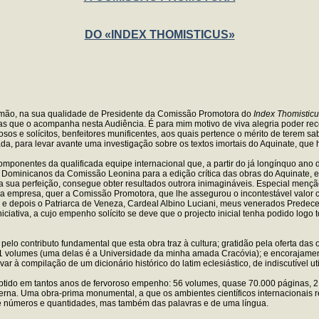
DO «INDEX THOMISTICUS»
Irmão, na sua qualidade de Presidente da Comissão Promotora do
Index Thomistic
as que o acompanha nesta Audiência. É para mim motivo de viva alegria poder rec
s e solícitos, benfeitores munificentes, aos quais pertence o mérito de terem sa
da, para levar avante uma investigação sobre os textos imortais do Aquinate, que 
onentes da qualificada equipe internacional que, a partir do já longínquo ano d
s Dominicanos da Comissão Leonina para a edição crítica das obras do Aquinate, e
 sua perfeição, consegue obter resultados outrora inimagináveis. Especial menç
 empresa, quer a Comissão Promotora, que lhe assegurou o incontestável valor ci
ni, e depois o Patriarca de Veneza, Cardeal Albino Luciani, meus venerados Prede
niciativa, a cujo empenho solícito se deve que o projecto inicial tenha podido log
lo contributo fundamental que esta obra traz à cultura; gratidão pela oferta das
 31 volumes (uma delas é a Universidade da minha amada Cracóvia); e encorajamen
r à compilação de um dicionário histórico do latim eclesiástico, de indiscutível uti
o obtido em tantos anos de fervoroso empenho: 56 volumes, quase 70.000 páginas, 2
a. Uma obra-prima monumental, a que os ambientes científicos internacionais reco
e números e quantidades, mas também das palavras e de uma língua.