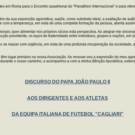
istes em Roma para o Encontro quadrienal do "Panathlon Internacional" e para ofe
 além da sua expressão agonística, supõe, como substrato ideal, a exaltação de aut
 e com a temperança, em vista de uma completa formação da pessoa, aberta assim
rais; quer alimentar nos próprios sócios esta perspectiva. Ao alegrar-me sinceram
acção previdente, os laços de fraternidade entre indivíduos, grupos e nações, em s
ndo se requer com urgência, em vista de uma profunda recuperação da sociedade, 
 têm lugar primário na vossa Associação. Ao renovar-vos a expressão do meu agra
durante o vosso caminho, e acompanho-a com a minha Bênção Apostólica, extensi
DISCURSO DO PAPA JOÃO PAULO II
AOS DIRIGENTES E AOS ATLETAS
DA EQUIPA ITALIANA DE FUTEBOL "CAGLIARI"