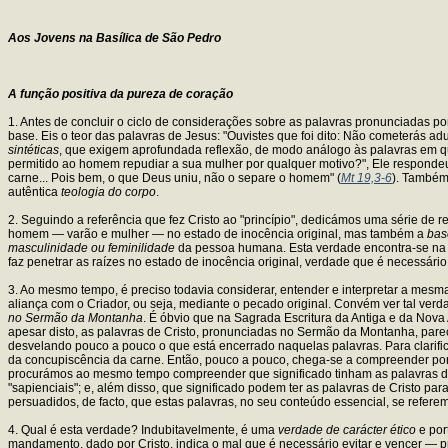
Aos Jovens na Basílica de São Pedro
A função positiva da pureza de coração
1. Antes de concluir o ciclo de considerações sobre as palavras pronunciadas p
base. Eis o teor das palavras de Jesus: "Ouvistes que foi dito: Não cometerás ad
sintéticas
, que exigem aprofundada reflexão, de modo análogo às palavras em que
permitido ao homem repudiar a sua mulher por qualquer motivo?", Ele respondeu:
carne... Pois bem, o que Deus uniu, não o separe o homem" (
Mt 19,3-6
). Também
autêntica
teologia do corpo
.
2. Seguindo a referência que fez Cristo ao "princípio", dedicámos uma série de r
homem — varão e mulher — no estado de inocência original, mas também a
bas
masculinidade ou feminilidade
da pessoa humana. Esta verdade encontra-se na b
faz penetrar as raízes no estado de inocência original, verdade que é necessári
3. Ao mesmo tempo, é preciso todavia considerar, entender e interpretar a mesm
aliança com o Criador, ou seja, mediante o pecado original. Convém ver tal v
no Sermão da Montanha
. É óbvio que na Sagrada Escritura da Antiga e da Nova 
apesar disto, as palavras de Cristo, pronunciadas no Sermão da Montanha, par
desvelando pouco a pouco o que está encerrado naquelas palavras. Para clarific
da concupiscência da carne. Então, pouco a pouco, chega-se a compreender porq
procurámos ao mesmo tempo compreender que significado tinham as palavras d
"sapienciais"; e, além disso, que significado podem ter as palavras de Cristo pa
persuadidos, de facto, que estas palavras, no seu conteúdo essencial, se refere
4. Qual é esta verdade? Indubitavelmente, é uma
verdade de carácter ético
e por
mandamento, dado por Cristo, indica o mal que é necessário evitar e vencer — 