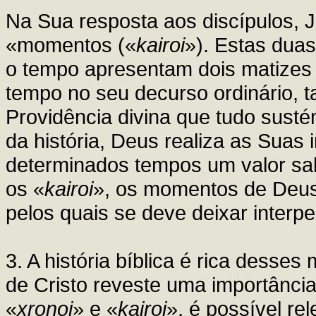
Na Sua resposta aos discípulos, 
«momentos («
kairoi
»). Estas dua
o tempo apresentam dois matizes
tempo no seu decurso ordinário, t
Providência divina que tudo susté
da história, Deus realiza as Suas
determinados tempos um valor salv
os «
kairoi
», os momentos de Deus
pelos quais se deve deixar interpel
3. A história bíblica é rica dess
de Cristo reveste uma importância
«
xronoi
» e «
kairoi
», é possível re