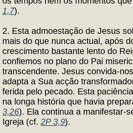
os tempos nem os momentos que o
1,7
).
2. Esta admoestação de Jesus so
mais do que nunca actual, após do
crescimento bastante lento do Re
confiemos no plano do Pai miseri
transcendente. Jesus convida-nos
adapta a Sua acção transformador
ferida pelo pecado. Esta paciênci
na longa história que havia prep
3,26
). Ela continua a manifestar-
Igreja (cf.
2P 3,9
).