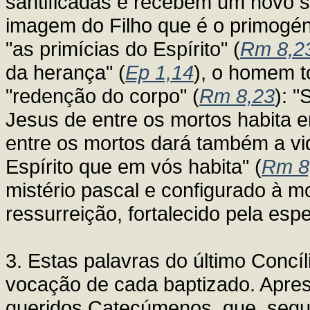
santificadas e recebem um novo se
imagem do Filho que é o primogéni
"as primícias do Espírito" (
Rm 8,2
da herança" (
Ep 1,14
), o homem t
"redenção do corpo" (
Rm 8,23
): "
Jesus de entre os mortos habita 
entre os mortos dará também a vi
Espírito que em vós habita" (
Rm 8
mistério pascal e configurado à mo
ressurreição, fortalecido pela esp
3. Estas palavras do último Concí
vocação de cada baptizado. Apres
queridos Catecúmenos, que, segund