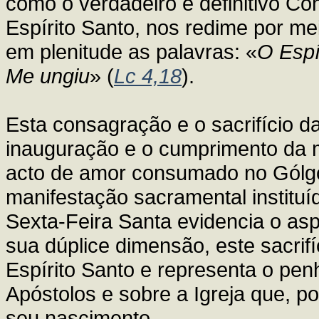
como o verdadeiro e definitivo C
Espírito Santo, nos redime por me
em plenitude as palavras: «
O Espí
Me ungiu
» (
Lc 4,18
).
Esta consagração e o sacrifício 
inauguração e o cumprimento da 
acto de amor consumado no Gólgo
manifestação sacramental institu
Sexta-Feira Santa evidencia o asp
sua dúplice dimensão, este sacrifíc
Espírito Santo e representa o pen
Apóstolos e sobre a Igreja que, po
seu nascimento.