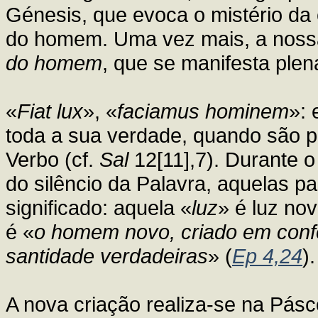
Génesis, que evoca o mistério da 
do homem. Uma vez mais, a noss
do homem
, que se manifesta plen
«
Fiat lux
», «
faciamus hominem
»: 
toda a sua verdade, quando são 
Verbo (cf.
Sal
12[11],7). Durante 
do silêncio da Palavra, aquelas p
significado: aquela «
luz
» é luz no
é «
o homem novo, criado em conf
santidade verdadeiras
» (
Ep 4,24
).
A nova criação realiza-se na Pásc