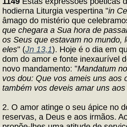
1149
Estas expressões poéticas d
hodierna Liturgia vespertina "
in C
âmago do mistério que celebramo
que chegara a Sua hora de passa
os Seus que estavam no mundo, l
eles
" (
Jn 13,1
). Hoje é o dia em q
dom do amor e fonte inexaurível d
novo mandamento: "
Mandatum nov
vos dou: Que vos ameis uns aos 
também vos deveis amar uns aos 
2. O amor atinge o seu ápice no 
reservas, a Deus e aos irmãos. Ao
propõe-lhes uma atitude de serviço