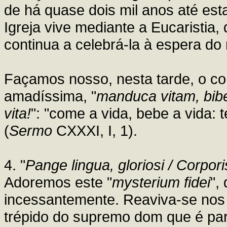
de há quase dois mil anos até est
Igreja vive mediante a Eucaristia,
continua a celebrá-la à espera do
Façamos nosso, nesta tarde, o con
amadíssima, "
manduca vitam, bibe 
vita!
": "come a vida, bebe a vida: 
(
Sermo
CXXXI, I, 1).
4. "
Pange lingua, gloriosi / Corpor
Adoremos este "
mysterium fidei
",
incessantemente. Reaviva-se nos 
trépido do supremo dom que é par