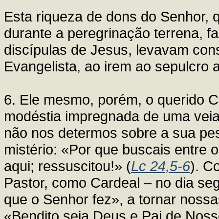
Esta riqueza de dons do Senhor, qu
durante a peregrinação terrena, 
discípulas de Jesus, levavam con
Evangelista, ao irem ao sepulcro 
6. Ele mesmo, porém, o querido C
modéstia impregnada de uma veia
não nos determos sobre a sua pes
mistério: «Por que buscais entre 
aqui; ressuscitou!» (
Lc 24,5-6
). C
Pastor, como Cardeal – no dia seg
que o Senhor fez», a tornar nossa
«Bendito seja Deus e Pai de Noss