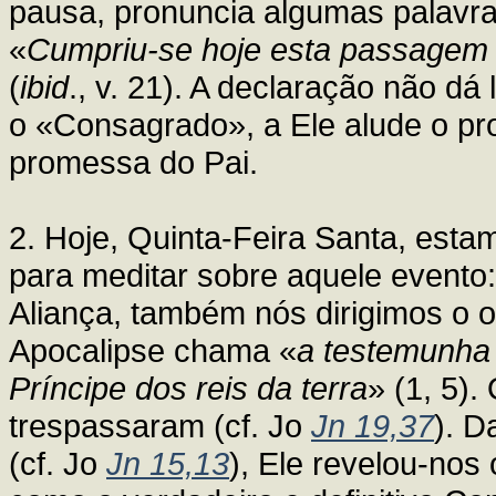
pausa, pronuncia algumas palavr
«
Cumpriu-se hoje esta passagem d
(
ibid
., v. 21). A declaração não dá 
o «Consagrado», a Ele alude o pro
promessa do Pai.
2. Hoje, Quinta-Feira Santa, esta
para meditar sobre aquele evento
Aliança, também nós dirigimos o o
Apocalipse chama «
a testemunha 
Príncipe dos reis da terra
» (1, 5)
trespassaram (cf. Jo
Jn 19,37
). D
(cf. Jo
Jn 15,13
), Ele revelou-nos