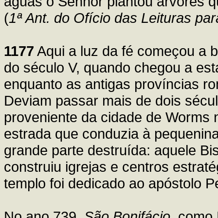
águas o Senhor plantou árvores q
(
1ª Ant. do Ofício das Leituras par
1177
Aqui a luz da fé começou a bri
do século V, quando chegou a est
enquanto as antigas províncias r
Deviam passar mais de dois sécul
proveniente da cidade de Worms 
estrada que conduzia à pequenin
grande parte destruída: aquele B
construiu igrejas e centros estraté
templo foi dedicado ao apóstolo P
No ano 739,
São Bonifácio
, como 