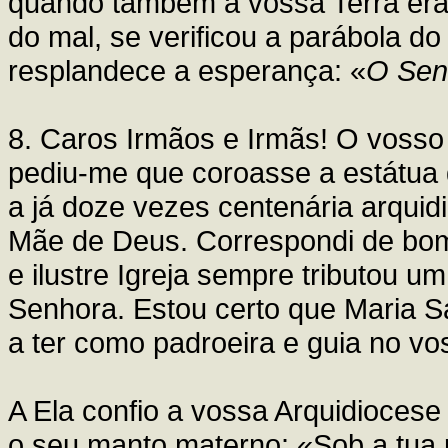
quando também a vossa Terra era 
do mal, se verificou a parábola d
resplandece a esperança: «
O Senh
8. Caros Irmãos e Irmãs! O vosso
pediu-me que coroasse a estátua
a já doze vezes centenária arquid
Mãe de Deus. Correspondi de bom 
e ilustre Igreja sempre tributou u
Senhora. Estou certo que Maria Sa
a ter como padroeira e guia no v
A Ela confio a vossa Arquidioces
o seu manto materno: «Sob a tua 