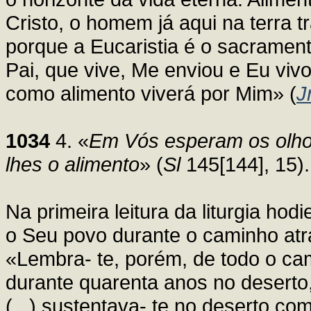
Cristo, o homem já aqui na terra t
porque a Eucaristia é o sacramen
Pai, que vive, Me enviou e Eu viv
como alimento viverá por Mim» (
J
1034
4. «
Em Vós esperam os olhos
lhes o alimento
» (
Sl
145[144], 15).
Na primeira leitura da liturgia ho
o Seu povo durante o caminho atra
«Lembra- te, porém, de todo o ca
durante quarenta anos no deserto,
(...) sustentava- te no deserto c