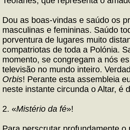
Teófanes, que representa o amado 
Dou as boas-vindas e saúdo os pre
masculinas e femininas. Saúdo to
porventura de lugares muito dista
compatriotas de toda a Polónia. 
momento, se congregam a nós espi
televisão no mundo inteiro. Verda
Orbis
! Perante esta assembleia eu
neste instante circunda o Altar, é 
2. «
Mistério da fé
»!
Para perscrutar profundamente o m