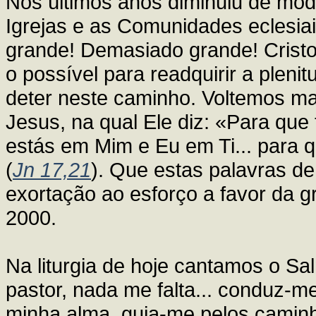
Nos últimos anos diminuiu de modo
Igrejas e as Comunidades eclesiais
grande! Demasiado grande! Cristo
o possível para readquirir a ple
deter neste caminho. Voltemos ma
Jesus, na qual Ele diz: «Para que
estás em Mim e Eu em Ti... para 
(
Jn 17,21
). Que estas palavras d
exortação ao esforço a favor da g
2000.
Na liturgia de hoje cantamos o S
pastor, nada me falta... conduz-m
minha alma, guia-me pelos camin