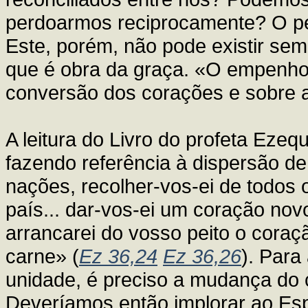
perdoarmos reciprocamente? O per
Este, porém, não pode existir sem
que é obra da graça. «O empenho
conversão dos corações e sobre 
A leitura do Livro do profeta Ezeq
fazendo referência à dispersão de 
nações, recolher-vos-ei de todos 
país... dar-vos-ei um coração novo
arrancarei do vosso peito o cora
carne» (
Ez 36,24
Ez 36,26
). Para
unidade, é preciso a mudança do
Deveríamos então implorar ao Esp