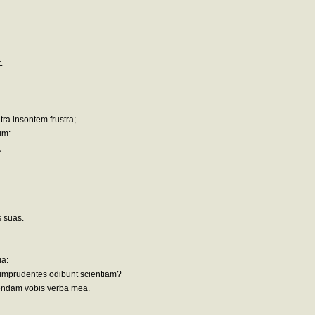
.
ra insontem frustra;
um:
;
s suas.
ua:
et imprudentes odibunt scientiam?
endam vobis verba mea.