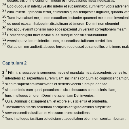
despexistis omne consilium meum et increpationes meas neglexistis.
26
Ego quoque in interitu vestro ridebo et subsannabo, cum terror vobis advenerit
27
cum irruerit ut procella terror, et interitus quasi tempestas ingruerit, quando ven
28
Tunc invocabunt me, et non exaudiam, instanter quaerent me et non invenient
29
eo quod exosam habuerint disciplinam et timorem Domini non elegerint
30
nec acquieverint consilio meo et despexerint universam correptionem meam.
31
Comedent igitur fructus viae suae suisque consiliis saturabuntur.
32
Aversio parvulorum interficiet eos, et securitas stultorum perdet illos.
33
Qui autem me audierit, absque terrore requiescet et tranquillus erit timore mal
Capitulum 2
1
2
Fili mi, si susceperis sermones meos et mandata mea absconderis penes te,
2
intendens ad sapientiam aurem tuam, inclinans cor tuum ad cognoscendam pr
3
si enim sapientiam invocaveris et dederis vocem tuam prudentiae,
4
si quaesieris eam quasi pecuniam et sicut thesauros conquisieris illam,
5
tunc intelleges timorem Domini et scientiam Dei invenies.
6
Quia Dominus dat sapientiam, et ex ore eius scientia et prudentia.
7
Thesaurizabit rectis sollertiam et clipeus erit gradientibus simpliciter
8
servans semitas iustitiae et vias sanctorum custodiens.
9
Tunc intelleges iustitiam et iudicium et aequitatem et omnem semitam bonam,