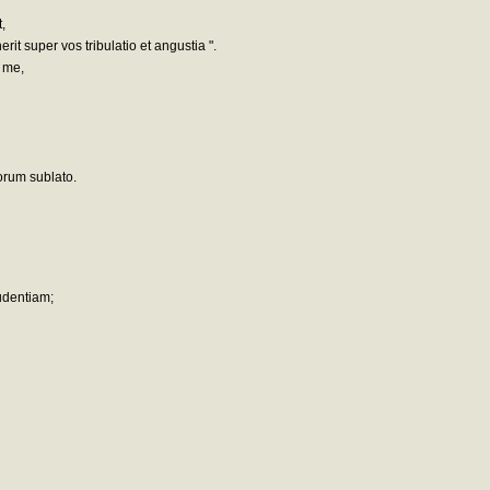
,
erit super vos tribulatio et angustia ".
 me,
orum sublato.
udentiam;