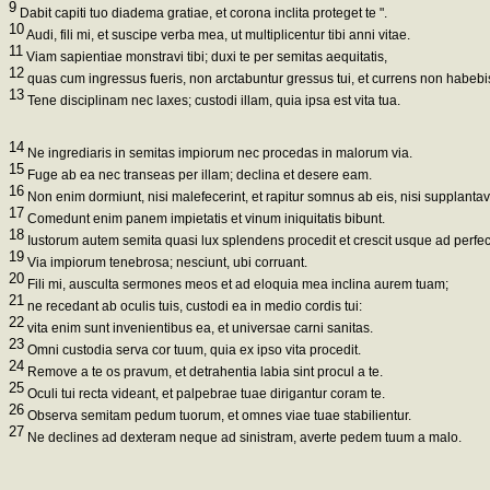
9
Dabit capiti tuo diadema gratiae, et corona inclita proteget te ".
10
Audi, fili mi, et suscipe verba mea, ut multiplicentur tibi anni vitae.
11
Viam sapientiae monstravi tibi; duxi te per semitas aequitatis,
12
quas cum ingressus fueris, non arctabuntur gressus tui, et currens non habebi
13
Tene disciplinam nec laxes; custodi illam, quia ipsa est vita tua.
14
Ne ingrediaris in semitas impiorum nec procedas in malorum via.
15
Fuge ab ea nec transeas per illam; declina et desere eam.
16
Non enim dormiunt, nisi malefecerint, et rapitur somnus ab eis, nisi supplantav
17
Comedunt enim panem impietatis et vinum iniquitatis bibunt.
18
Iustorum autem semita quasi lux splendens procedit et crescit usque ad perfe
19
Via impiorum tenebrosa; nesciunt, ubi corruant.
20
Fili mi, ausculta sermones meos et ad eloquia mea inclina aurem tuam;
21
ne recedant ab oculis tuis, custodi ea in medio cordis tui:
22
vita enim sunt invenientibus ea, et universae carni sanitas.
23
Omni custodia serva cor tuum, quia ex ipso vita procedit.
24
Remove a te os pravum, et detrahentia labia sint procul a te.
25
Oculi tui recta videant, et palpebrae tuae dirigantur coram te.
26
Observa semitam pedum tuorum, et omnes viae tuae stabilientur.
27
Ne declines ad dexteram neque ad sinistram, averte pedem tuum a malo.