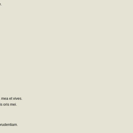
e.
 mea et vives.
s oris mei.
prudentiam.