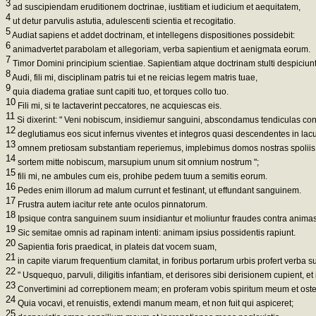
3
ad suscipiendam eruditionem doctrinae, iustitiam et iudicium et aequitatem,
4
ut detur parvulis astutia, adulescenti scientia et recogitatio.
5
Audiat sapiens et addet doctrinam, et intellegens dispositiones possidebit:
6
animadvertet parabolam et allegoriam, verba sapientium et aenigmata eorum.
7
Timor Domini principium scientiae. Sapientiam atque doctrinam stulti despiciunt
8
Audi, fili mi, disciplinam patris tui et ne reicias legem matris tuae,
9
quia diadema gratiae sunt capiti tuo, et torques collo tuo.
10
Fili mi, si te lactaverint peccatores, ne acquiescas eis.
11
Si dixerint: " Veni nobiscum, insidiemur sanguini, abscondamus tendiculas cont
12
deglutiamus eos sicut infernus viventes et integros quasi descendentes in lac
13
omnem pretiosam substantiam reperiemus, implebimus domos nostras spoliis
14
sortem mitte nobiscum, marsupium unum sit omnium nostrum ";
15
fili mi, ne ambules cum eis, prohibe pedem tuum a semitis eorum.
16
Pedes enim illorum ad malum currunt et festinant, ut effundant sanguinem.
17
Frustra autem iacitur rete ante oculos pinnatorum.
18
Ipsique contra sanguinem suum insidiantur et moliuntur fraudes contra anima
19
Sic semitae omnis ad rapinam intenti: animam ipsius possidentis rapiunt.
20
Sapientia foris praedicat, in plateis dat vocem suam,
21
in capite viarum frequentium clamitat, in foribus portarum urbis profert verba s
22
" Usquequo, parvuli, diligitis infantiam, et derisores sibi derisionem cupient, 
23
Convertimini ad correptionem meam; en proferam vobis spiritum meum et ost
24
Quia vocavi, et renuistis, extendi manum meam, et non fuit qui aspiceret;
25