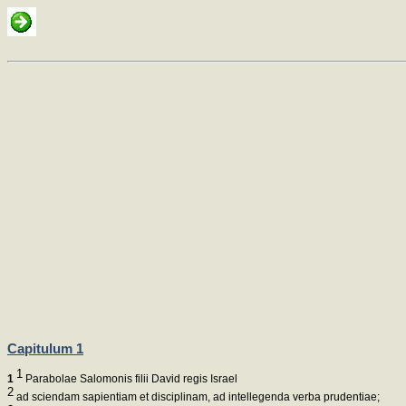
Capitulum 1
1
1
Parabolae Salomonis filii David regis Israel
2
ad sciendam sapientiam et disciplinam, ad intellegenda verba prudentiae;