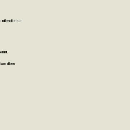
s offendiculum.
erint.
ctam diem.