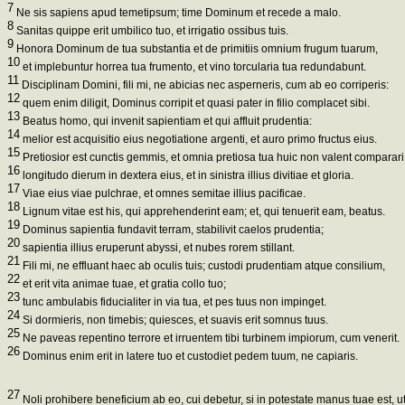
7
Ne sis sapiens apud temetipsum; time Dominum et recede a malo.
8
Sanitas quippe erit umbilico tuo, et irrigatio ossibus tuis.
9
Honora Dominum de tua substantia et de primitiis omnium frugum tuarum,
10
et implebuntur horrea tua frumento, et vino torcularia tua redundabunt.
11
Disciplinam Domini, fili mi, ne abicias nec asperneris, cum ab eo corriperis:
12
quem enim diligit, Dominus corripit et quasi pater in filio complacet sibi.
13
Beatus homo, qui invenit sapientiam et qui affluit prudentia:
14
melior est acquisitio eius negotiatione argenti, et auro primo fructus eius.
15
Pretiosior est cunctis gemmis, et omnia pretiosa tua huic non valent comparari
16
longitudo dierum in dextera eius, et in sinistra illius divitiae et gloria.
17
Viae eius viae pulchrae, et omnes semitae illius pacificae.
18
Lignum vitae est his, qui apprehenderint eam; et, qui tenuerit eam, beatus.
19
Dominus sapientia fundavit terram, stabilivit caelos prudentia;
20
sapientia illius eruperunt abyssi, et nubes rorem stillant.
21
Fili mi, ne effluant haec ab oculis tuis; custodi prudentiam atque consilium,
22
et erit vita animae tuae, et gratia collo tuo;
23
tunc ambulabis fiducialiter in via tua, et pes tuus non impinget.
24
Si dormieris, non timebis; quiesces, et suavis erit somnus tuus.
25
Ne paveas repentino terrore et irruentem tibi turbinem impiorum, cum venerit.
26
Dominus enim erit in latere tuo et custodiet pedem tuum, ne capiaris.
27
Noli prohibere beneficium ab eo, cui debetur, si in potestate manus tuae est, ut