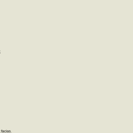
;
 facias.