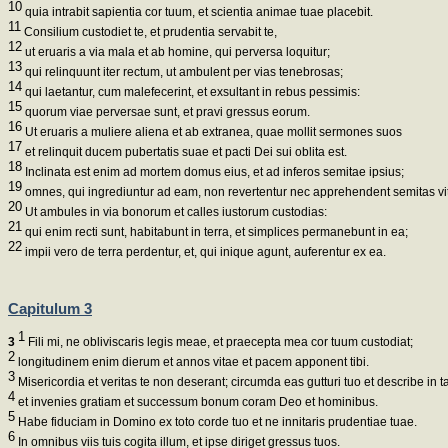
10
quia intrabit sapientia cor tuum, et scientia animae tuae placebit.
11
Consilium custodiet te, et prudentia servabit te,
12
ut eruaris a via mala et ab homine, qui perversa loquitur;
13
qui relinquunt iter rectum, ut ambulent per vias tenebrosas;
14
qui laetantur, cum malefecerint, et exsultant in rebus pessimis:
15
quorum viae perversae sunt, et pravi gressus eorum.
16
Ut eruaris a muliere aliena et ab extranea, quae mollit sermones suos
17
et relinquit ducem pubertatis suae et pacti Dei sui oblita est.
18
Inclinata est enim ad mortem domus eius, et ad inferos semitae ipsius;
19
omnes, qui ingrediuntur ad eam, non revertentur nec apprehendent semitas vi
20
Ut ambules in via bonorum et calles iustorum custodias:
21
qui enim recti sunt, habitabunt in terra, et simplices permanebunt in ea;
22
impii vero de terra perdentur, et, qui inique agunt, auferentur ex ea.
Capitulum 3
1
3
Fili mi, ne obliviscaris legis meae, et praecepta mea cor tuum custodiat;
2
longitudinem enim dierum et annos vitae et pacem apponent tibi.
3
Misericordia et veritas te non deserant; circumda eas gutturi tuo et describe in ta
4
et invenies gratiam et successum bonum coram Deo et hominibus.
5
Habe fiduciam in Domino ex toto corde tuo et ne innitaris prudentiae tuae.
6
In omnibus viis tuis cogita illum, et ipse diriget gressus tuos.