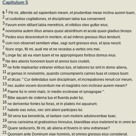
Capitulum 5
1
5
Fili mi, attende ad sapientiam meam, et prudentiae meae inclina aurem tuam,
2
ut custodias cogitationes, et disciplinam labia tua conservent.
3
Favum enim stillant labia meretricis, et nitidius oleo guttur eius;
4
novissima autem illius amara quasi absinthium et acuta quasi gladius biceps.
5
Pedes eius descendunt in mortem, et ad inferos gressus illius tendunt;
6
cum non observet semitam vitae, vagi sunt gressus eius, et ipsa nescit.
7
Nunc ergo, fili mi, audi me et ne recedas a verbis oris mei.
8
Longe fac ab ea viam tuam et ne appropinques foribus domus eius.
9
Ne des alienis honorem tuum et annos tuos crudeli,
10
ne forte impleantur extranei viribus tuis, et labores tui sint in domo aliena,
11
et gemas in novissimis, quando consumpseris carnes tuas et corpus tuum
12
et dicas: " Cur detestatus sum disciplinam, et increpationes renuit cor meum,
13
nec audivi vocem docentium me et magistris non inclinavi aurem meam?
14
Paene fui in omni malo, in medio ecclesiae et synagogae ".
15
Bibe aquam de cisterna tua et fluenta putei tui,
16
ne deriventur fontes tui foras, et in plateis rivi aquarum;
17
habeto eas solus, nec sint alieni participes tui.
18
Sit vena tua benedicta, et laetare cum muliere adulescentiae tuae;
19
cerva carissima et gratissimus hinnulus, blanditiae eius inebrient te in omni te
20
Quare seduceris, fili mi, ab aliena et foveris in sinu extraneae?
21
Quoniam ante Dominum viae hominis, et omnes gressus eius considerat.