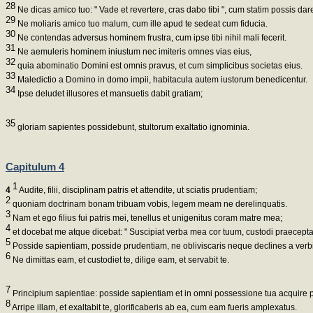
28
Ne dicas amico tuo: " Vade et revertere, cras dabo tibi ", cum statim possis dar
29
Ne moliaris amico tuo malum, cum ille apud te sedeat cum fiducia.
30
Ne contendas adversus hominem frustra, cum ipse tibi nihil mali fecerit.
31
Ne aemuleris hominem iniustum nec imiteris omnes vias eius,
32
quia abominatio Domini est omnis pravus, et cum simplicibus societas eius.
33
Maledictio a Domino in domo impii, habitacula autem iustorum benedicentur.
34
Ipse deludet illusores et mansuetis dabit gratiam;
35
gloriam sapientes possidebunt, stultorum exaltatio ignominia.
Capitulum 4
1
4
Audite, filii, disciplinam patris et attendite, ut sciatis prudentiam;
2
quoniam doctrinam bonam tribuam vobis, legem meam ne derelinquatis.
3
Nam et ego filius fui patris mei, tenellus et unigenitus coram matre mea;
4
et docebat me atque dicebat: " Suscipiat verba mea cor tuum, custodi praecepta
5
Posside sapientiam, posside prudentiam, ne obliviscaris neque declines a verbi
6
Ne dimittas eam, et custodiet te, dilige eam, et servabit te.
7
Principium sapientiae: posside sapientiam et in omni possessione tua acquire 
8
Arripe illam, et exaltabit te, glorificaberis ab ea, cum eam fueris amplexatus.