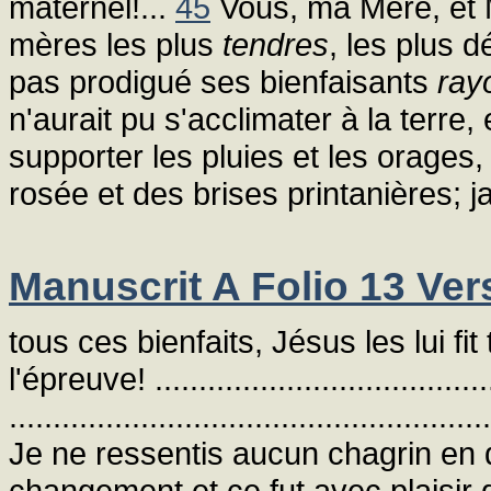
maternel!...
45
Vous, ma Mère, et M
mères les plus
tendres
, les plus 
pas prodigué ses bienfaisants
ray
n'aurait pu s'acclimater à la terre, 
supporter les pluies et les orages, i
rosée et des brises printanières; 
Manuscrit A Folio 13 Ver
tous ces bienfaits, Jésus les lui f
l'épreuve! ........................................
.......................................................
Je ne ressentis aucun chagrin en q
changement et ce fut avec plaisir 