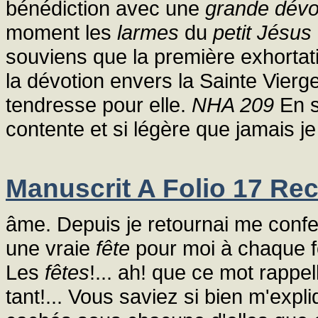
bénédiction avec une
grande dévo
moment les
larmes
du
petit Jésus
souviens que la première exhortati
la dévotion envers la Sainte Vierg
tendresse pour elle.
NHA 209
En so
contente et si légère que jamais j
Manuscrit A Folio 17 Rec
âme. Depuis je retournai me confes
une vraie
fête
pour moi à chaque foi
Les
fêtes
!... ah! que ce mot rappe
tant!... Vous saviez si bien m'exp