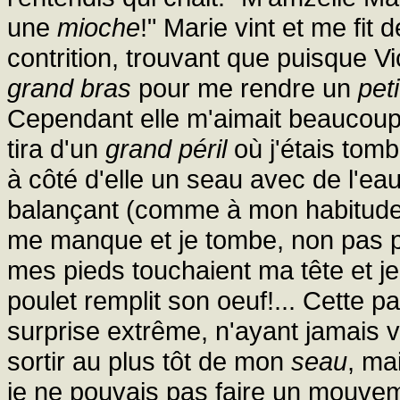
une
mioche
!" Marie vint et me fit
contrition, trouvant que puisque Vi
grand bras
pour me rendre un
pet
Cependant elle m'aimait beaucoup e
tira d'un
grand péril
où j'étais tomb
à côté d'elle un seau avec de l'ea
balançant (comme à mon habitude) 
me manque et je tombe, non pas p
mes pieds touchaient ma tête et je
poulet remplit son oeuf!... Cette 
surprise extrême, n'ayant jamais v
sortir au plus tôt de mon
seau
, ma
je ne pouvais pas faire un mouvem