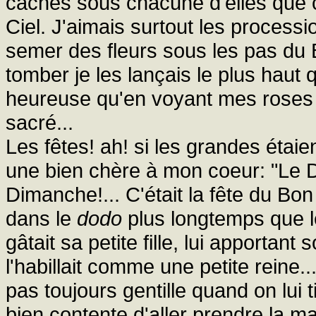
cachés sous chacune d'elles que c
Ciel. J'aimais surtout les process
semer des fleurs sous les pas du B
tomber je les lançais le plus haut 
heureuse qu'en voyant mes roses 
sacré...
Les fêtes! ah! si les grandes étai
une bien chère à mon coeur: "Le D
Dimanche!... C'était la fête du Bon
dans le
dodo
plus longtemps que l
gâtait sa petite fille, lui apportan
l'habillait comme une petite reine..
pas toujours gentille quand on lui t
bien contente d'aller prendre la m