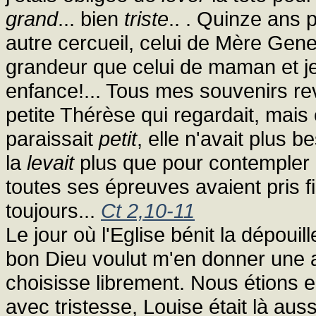
grand
... bien
triste
.. . Quinze ans 
autre cercueil, celui de Mère Gen
grandeur que celui de maman et j
enfance!... Tous mes souvenirs rev
petite Thérèse qui regardait, mais 
paraissait
petit
, elle n'avait plus 
la
levait
plus que pour contempler
toutes ses épreuves avaient pris f
toujours...
Ct 2,10-11
Le jour où l'Eglise bénit la dépouil
bon Dieu voulut m'en donner une aut
choisisse librement. Nous étions 
avec tristesse, Louise était là aussi