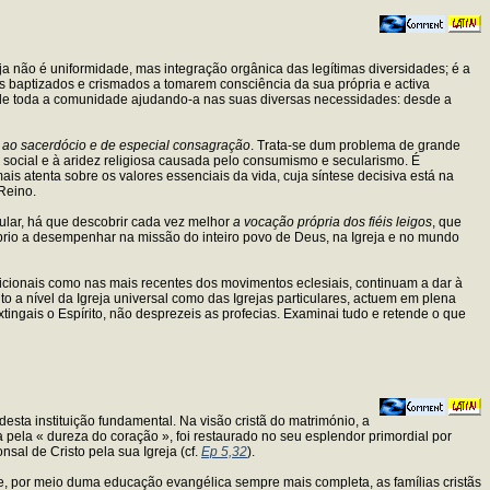
a não é uniformidade, mas integração orgânica das legítimas diversidades; é a
s os baptizados e crismados a tomarem consciência da sua própria e activa
to de toda a comunidade ajudando-a nas suas diversas necessidades: desde a
ao sacerdócio e de especial consagração
. Trata-se dum problema de grande
 social e à aridez religiosa causada pelo consumismo e secularismo. É
ais atenta sobre os valores essenciais da vida, cuja síntese decisiva está na
Reino.
ular, há que descobrir cada vez melhor
a vocação própria dos fiéis leigos
, que
rio a desempenhar na missão do inteiro povo de Deus, na Igreja e no mundo
dicionais como nas mais recentes dos movimentos eclesiais, continuam a dar à
o a nível da Igreja universal como das Igrejas particulares, actuem em plena
xtingais o Espírito, não desprezeis as profecias. Examinai tudo e retende o que
desta instituição fundamental. Na visão cristã do matrimónio, a
 pela « dureza do coração », foi restaurado no seu esplendor primordial por
sal de Cristo pela sua Igreja (cf.
Ep 5,32
).
ue, por meio duma educação evangélica sempre mais completa, as famílias cristãs