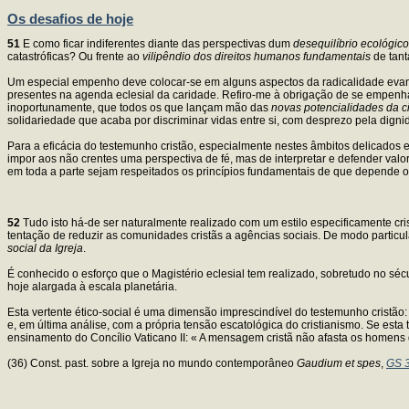
Os desafios de hoje
51
E como ficar indiferentes diante das perspectivas dum
desequilíbrio ecológico
catastróficas? Ou frente ao
vilipêndio dos direitos humanos fundamentais
de tant
Um especial empenho deve colocar-se em alguns aspectos da radicalidade evan
presentes na agenda eclesial da caridade. Refiro-me à obrigação de se empenh
inoportunamente, que todos os que lançam mão das
novas potencialidades da c
solidariedade que acaba por discriminar vidas entre si, com desprezo pela dign
Para a eficácia do testemunho cristão, especialmente nestes âmbitos delicados 
impor aos não crentes uma perspectiva de fé, mas de interpretar e defender valo
em toda a parte sejam respeitados os princípios fundamentais de que depende o 
52
Tudo isto há-de ser naturalmente realizado com um estilo especificamente cr
tentação de reduzir as comunidades cristãs a agências sociais. De modo particu
social da Igreja
.
É conhecido o esforço que o Magistério eclesial tem realizado, sobretudo no sécu
hoje alargada à escala planetária.
Esta vertente ético-social é uma dimensão imprescindível do testemunho cristão: 
e, em última análise, com a própria tensão escatológica do cristianismo. Se esta 
ensinamento do Concílio Vaticano II: « A mensagem cristã não afasta os homens 
(36) Const. past. sobre a Igreja no mundo contemporâneo
Gaudium et spes
,
GS 