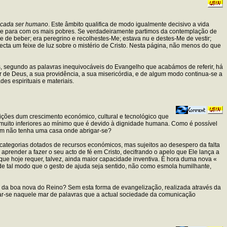
r cada ser humano
. Este âmbito qualifica de modo igualmente decisivo a vida
idade para com os mais pobres. Se verdadeiramente partimos da contemplação de
 de beber; era peregrino e recolhestes-Me; estava nu e destes-Me de vestir;
ecta um feixe de luz sobre o mistério de Cristo. Nesta página, não menos do que
, segundo as palavras inequivocáveis do Evangelho que acabámos de referir, há
r de Deus, a sua providência, a sua misericórdia, e de algum modo continua-se a
es espirituais e materiais.
ições dum crescimento económico, cultural e tecnológico que
muito inferiores ao mínimo que é devido à dignidade humana. Como é possível
em não tenha uma casa onde abrigar-se?
ategorias dotados de recursos económicos, mas sujeitos ao desespero da falta
 aprender a fazer o seu acto de fé em Cristo, decifrando o apelo que Ele lança a
que hoje requer, talvez, ainda maior capacidade inventiva. É hora duma nova «
 de tal modo que o gesto de ajuda seja sentido, não como esmola humilhante,
ão da boa nova do Reino? Sem esta forma de evangelização, realizada através da
gar-se naquele mar de palavras que a actual sociedade da comunicação