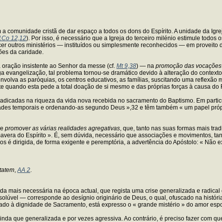
 comunidade cristã de dar espaço a todos os dons do Espírito. A unidade da Igrej
1Co 12,12
). Por isso, é necessário que a Igreja do terceiro milénio estimule todo
escer outros ministérios — instituídos ou simplesmente reconhecidos — em provei
ões da caridade.
oração insistente ao Senhor da messe (cf.
Mt 9,38
) — na
promoção das vocações 
ga evangelização, tal problema tornou-se dramático devido à alteração do contexto
envolva as paróquias, os centros educativos, as famílias, suscitando uma reflexão m
 quando esta pede a total doação de si mesmo e das próprias forças à causa do 
radicadas na riqueza da vida nova recebida no sacramento do Baptismo. Em partic
idades temporais e ordenando-as segundo Deus »,32 e têm também « um papel próp
de
promover as várias realidades agregativas
, que, tanto nas suas formas mais tra
avera do Espírito ». É, sem dúvida, necessário que associações e movimentos, tant
dos é dirigida, de forma exigente e peremptória, a advertência do Apóstolo: « Não e
itatem
,
AA 2
.
nda mais necessária na época actual, que regista uma crise generalizada e radical 
olúvel — corresponde ao desígnio originário de Deus, o qual, ofuscado na história
ado à dignidade de Sacramento, está expresso o « grande mistério » do amor espon
ainda que generalizada e por vezes agressiva. Ao contrário, é preciso fazer com q