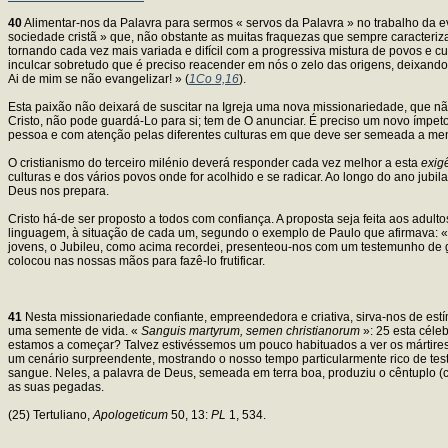
40
Alimentar-nos da Palavra para sermos « servos da Palavra » no trabalho da eva
sociedade cristã » que, não obstante as muitas fraquezas que sempre caracteri
tornando cada vez mais variada e difícil com a progressiva mistura de povos e cu
inculcar sobretudo que é preciso reacender em nós o zelo das origens, deixand
Ai de mim se não evangelizar! » (
1Co 9,16
).
Esta paixão não deixará de suscitar na Igreja uma nova missionariedade, que 
Cristo, não pode guardá-Lo para si; tem de O anunciar. É preciso um novo ímpet
pessoa e com atenção pelas diferentes culturas em que deve ser semeada a mens
O cristianismo do terceiro milénio deverá responder cada vez melhor a esta
exig
culturas e dos vários povos onde for acolhido e se radicar. Ao longo do ano jubi
Deus nos prepara.
Cristo há-de ser proposto a todos com confiança. A proposta seja feita aos adul
linguagem, à situação de cada um, segundo o exemplo de Paulo que afirmava: « F
jovens, o Jubileu, como acima recordei, presenteou-nos com um testemunho de g
colocou nas nossas mãos para fazê-lo frutificar.
41
Nesta missionariedade confiante, empreendedora e criativa, sirva-nos de estí
uma semente de vida. «
Sanguis martyrum, semen christianorum
»: 25 esta céleb
estamos a começar? Talvez estivéssemos um pouco habituados a ver os mártires
um cenário surpreendente, mostrando o nosso tempo particularmente rico de te
sangue. Neles, a palavra de Deus, semeada em terra boa, produziu o cêntuplo (c
as suas pegadas.
(25) Tertuliano,
Apologeticum
50, 13:
PL
1, 534.