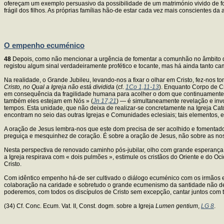
ofereçam um exemplo persuasivo da possibilidade de um matrimónio vivido de
frágil dos filhos. As próprias famílias hão-de estar cada vez mais conscientes da
O empenho ecuménico
48
Depois, como não mencionar a urgência de fomentar a comunhão no âmbito 
registou algum sinal verdadeiramente profético e tocante, mas há ainda tanto ca
Na realidade, o Grande Jubileu, levando-nos a fixar o olhar em Cristo, fez-nos t
Cristo, no Qual a Igreja não está dividida
(cf.
1Co 1,11-13
). Enquanto Corpo de Cri
em consequência da fragilidade humana para acolher o dom que continuamente 
também eles estejam em Nós » (
Jn 17,21
) — é simultaneamente revelação e invo
tempos. Esta unidade, que não deixa de realizar-se concretamente na Igreja Ca
encontram no seio das outras Igrejas e Comunidades eclesiais; tais elementos, 
A oração de Jesus lembra-nos que este dom precisa de ser acolhido e fomentad
preguiça e mesquinhez de coração. É sobre a oração de Jesus, não sobre as noss
Nesta perspectiva de renovado caminho pós-jubilar, olho com grande esperança
a Igreja respirava com « dois pulmões », estimule os cristãos do Oriente e do 
Cristo.
Com idêntico empenho há-de ser cultivado o diálogo ecuménico com os irmãos 
colaboração na caridade e sobretudo o grande ecumenismo da santidade não dei
poderemos, com todos os discípulos de Cristo sem excepção, cantar juntos com 
(34) Cf. Conc. Ecum. Vat. II, Const. dogm. sobre a Igreja
Lumen gentium
,
LG 8
.