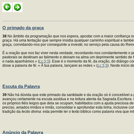
O primado da graça
38
No âmbito da programação que nos espera, apostar com a maior confiança numa
graça
. Há uma tentação que sempre insidia qualquer caminho espiritual e tamb
graça, convidando-nos por conseguinte a investir, no serviço pela causa do Rein
É a oração que nos faz viver nesta verdade, recordando-nos constantemente o pr
pastorais se destinam ao falimento e deixam na alma um deprimente sentido de 
e nada apanhámos » (
Lc 5,5
). Esse é o momento da fé, da oração, do diálogo co
disse a palavra de fé: « À tua palavra, lançarei as redes » (
Lc 5,5
). Neste início 
Escuta da Palavra
39
Não há dúvida que este primado da santidade e da oração só é concebível a
avançou certamente na escuta assídua e na leitura atenta da Sagrada Escritura. 
os próprios fiéis leigos que dela se ocupam, habilitados com a ajuda preciosa d
preciso, amados irmãos e irmãs, consolidar e aprofundar esta linha, inclusive co
tradição da
lectio divina
: esta permite ler o texto bíblico como palavra viva que in
Anúncio da Palavra