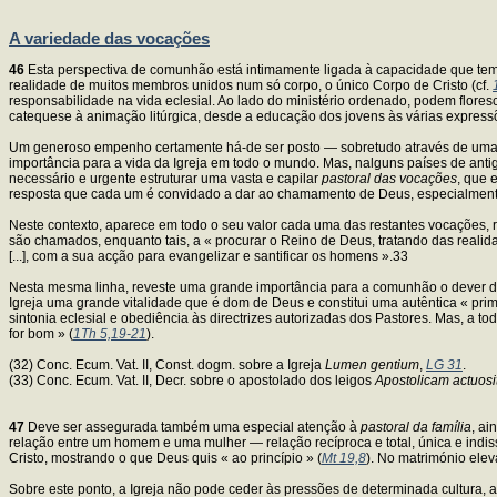
A variedade das vocações
46
Esta perspectiva de comunhão está intimamente ligada à capacidade que tem a
realidade de muitos membros unidos num só corpo, o único Corpo de Cristo (cf.
responsabilidade na vida eclesial. Ao lado do ministério ordenado, podem flor
catequese à animação litúrgica, desde a educação dos jovens às várias express
Um generoso empenho certamente há-de ser posto — sobretudo através de uma 
importância para a vida da Igreja em todo o mundo. Mas, nalguns países de anti
necessário e urgente estruturar uma vasta e capilar
pastoral das vocações
, que 
resposta que cada um é convidado a dar ao chamamento de Deus, especialmente
Neste contexto, aparece em todo o seu valor cada uma das restantes vocações, 
são chamados, enquanto tais, a « procurar o Reino de Deus, tratando das real
[...], com a sua acção para evangelizar e santificar os homens ».33
Nesta mesma linha, reveste uma grande importância para a comunhão o dever 
Igreja uma grande vitalidade que é dom de Deus e constitui uma autêntica « prim
sintonia eclesial e obediência às directrizes autorizadas dos Pastores. Mas, a to
for bom » (
1Th 5,19-21
).
(32) Conc. Ecum. Vat. II, Const. dogm. sobre a Igreja
Lumen gentium
,
LG 31
.
(33) Conc. Ecum. Vat. II, Decr. sobre o apostolado dos leigos
Apostolicam actuos
47
Deve ser assegurada também uma especial atenção à
pastoral da família
, ai
relação entre um homem e uma mulher — relação recíproca e total, única e indiss
Cristo, mostrando o que Deus quis « ao princípio » (
Mt 19,8
). No matrimónio elev
Sobre este ponto, a Igreja não pode ceder às pressões de determinada cultura, 