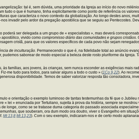
ngelização: tal é, sem dúvida, uma prioridade da Igreja ao início do novo milénio
zam tudo o que é humano, tinha explicitamente como ponto de referência os valore
lturas que caracteriza o novo contexto da globalização. Ao longo destes anos, mui
o-nos invadir pelo ardor da pregação apostólica que se seguiu ao Pentecostes. De
não poderá ser delegada a um grupo de « especialistas », mas deverá correspons
o apostólico, vivido como
compromisso diário das comunidades e grupos cristãos
.
agem cristã, para que os valores específicos de cada povo não sejam renegados,
ência de inculturação
. Permanecendo o que é, na fidelidade total ao anúncio evang
lar, pudemos saborear de modo especial a beleza deste rosto pluriforme da Igreja. 
tos, às famílias, aos jovens, às crianças, sem nunca esconder as exigências mais 
iz-me tudo para todos, para salvar alguns a todo o custo » (
1Co 9,22
). Ao recome
enerosa disponibilidade. Temos de saber valorizar resposta tão consoladora, inv
mulo e orientação o exemplo luminoso de tantas testemunhas da fé que o Jubileu no
re « lei » enunciada por Tertuliano, sujeita à prova da história, sempre se mostr
 de longe, como se se tratasse duma categoria do passado associada especialment
stemunhas, que souberam, ora dum modo ora doutro, viver o Evangelho em situaçõ
f.
Mt 13,8
Mt 13,23
). Com o seu exemplo, indicaram-nos e de certo modo aplanaram