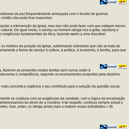
roblemas da paz,
frequentemente ameaçada com o íncubo de guerras
cristão não pode ficar insensível.
ular a intervenção da Igreja, mas isso não pode fazer com que estejam menos
natural. De igual modo, o serviço ao homem obriga-nos a gritar, oportuna e
s exigências fundamentais da ética, fazendo apelo a uma discutível
 os motivos da posição da Igreja, sublinhando sobretudo que não se trata de
amente a forma de serviço à cultura, à política, à economia, à família, para que
a, fazerem-se presentes nestas tarefas sem nunca ceder à
sua autonomia e competência, segundo os ensinamentos propostos pela
doutrina
z mais concreta e orgânica o seu contributo para a solução da questão social,
ificilmente se coaduna com as exigências da caridade, com a lógica da encarnação
sinteressarmos do dever de a construir. A tal respeito, continua sempre actual o
tes, mas, antes, os obriga ainda mais a realizar essas actividades ».36