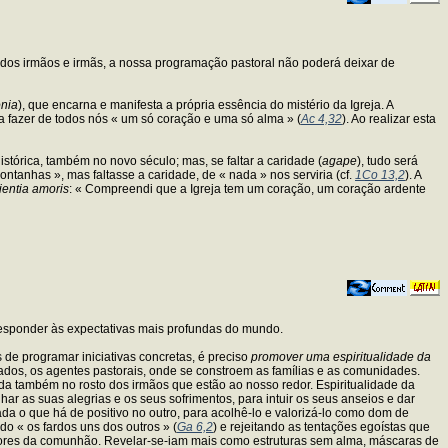
ados irmãos e irmãs, a nossa programação pastoral não poderá deixar de
onia
), que encarna e manifesta a própria essência do mistério da Igreja. A
ra fazer de todos nós « um só coração e uma só alma » (
Ac 4,32
). Ao realizar esta
istórica, também no novo século; mas, se faltar a caridade (
agape
), tudo será
tanhas », mas faltasse a caridade, de « nada » nos serviria (cf.
1Co 13,2
). A
ientia amoris
: « Compreendi que a Igreja tem um coração, um coração ardente
rresponder às expectativas mais profundas do mundo.
 de programar iniciativas concretas, é preciso
promover uma espiritualidade da
rados, os agentes pastorais, onde se constroem as famílias e as comunidades.
bida também no rosto dos irmãos que estão ao nosso redor. Espiritualidade da
ar as suas alegrias e os seus sofrimentos, para intuir os seus anseios e dar
a o que há de positivo no outro, para acolhê-lo e valorizá-lo como dom de
o « os fardos uns dos outros » (
Ga 6,2
) e rejeitando as tentações egoístas que
eriores da comunhão. Revelar-se-iam mais como estruturas sem alma, máscaras de