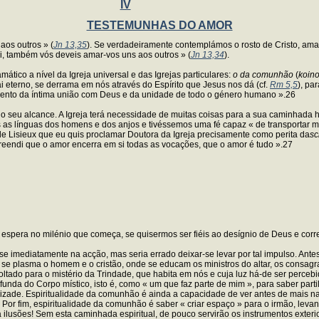
IV
TESTEMUNHAS DO AMOR
aos outros » (
Jn 13,35
). Se verdadeiramente contemplámos o rosto de Cristo, am
, também vós deveis amar-vos uns aos outros » (
Jn 13,34
).
ico a nível da Igreja universal e das Igrejas particulares:
o da comunhão
(
koin
 eterno, se derrama em nós através do Espírito que Jesus nos dá (cf.
Rm 5,5
), pa
umento da íntima união com Deus e da unidade de todo o género humano ».26
r o seu alcance. A Igreja terá necessidade de muitas coisas para a sua caminhada h
 as línguas dos homens e dos anjos e tivéssemos uma fé capaz « de transportar mon
de Lisieux que eu quis proclamar Doutora da Igreja precisamente como perita da
sc
preendi que o amor encerra em si todas as vocações, que o amor é tudo ».27
s espera no milénio que começa, se quisermos ser fiéis ao desígnio de Deus e co
 imediatamente na acção, mas seria errado deixar-se levar por tal impulso. Antes
e se plasma o homem e o cristão, onde se educam os ministros do altar, os consag
voltado para o mistério da Trindade, que habita em nós e cuja luz há-de ser perce
da do Corpo místico, isto é, como « um que faz parte de mim », para saber partilh
zade. Espiritualidade da comunhão é ainda a capacidade de ver antes de mais nad
or fim, espiritualidade da comunhão é saber « criar espaço » para o irmão, levand
a ilusões! Sem esta caminhada espiritual, de pouco servirão os instrumentos ext