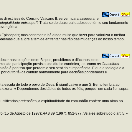
directrizes do Concílio Vaticano II, servem para assegurar e
colegialidade episcopal
? Trata-se de duas realidades que têm o seu fundamento
 evangélica.
Episcopais; mas certamente há ainda muito que fazer para valorizar o melhor
problemas que a Igreja tem de enfrentar nas rápidas mudanças do nosso tempo.
ecer nas relações entre Bispos, presbíteros e diáconos, entre
mos de participação previstos no direito canónico, tais como
os Conselhos
s não é por isso que perdem o seu sentido e importância. É que a teologia e a
 por outro fá-los confluir normalmente para decisões ponderadas e
la escuta de todo o povo de Deus. É significativo o que S. Bento lembra ao
 exorta: « Dependemos dos lábios de todos os fiéis, porque, em cada fiel, sopra
 injustificadas pretensões, a espiritualidade da comunhão confere uma alma ao
io
(15 de Agosto de 1997):
AAS
89 (1997), 852-877. Veja-se sobretudo o art. 5: «