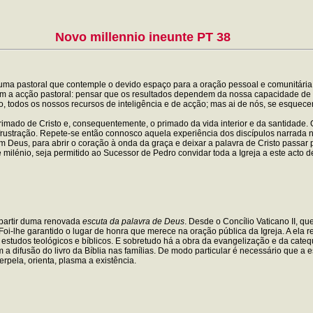
Novo millennio ineunte PT 38
 pastoral que contemple o devido espaço para a oração pessoal e comunitária sign
ém a acção pastoral: pensar que os resultados dependem da nossa capacidade de 
o, todos os nossos recursos de inteligência e de acção; mas ai de nós, se esquec
imado de Cristo e, consequentemente, o primado da vida interior e da santidade. 
frustração. Repete-se então connosco aquela experiência dos discípulos narrada 
m Deus, para abrir o coração à onda da graça e deixar a palavra de Cristo passar 
de milénio, seja permitido ao Sucessor de Pedro convidar toda a Igreja a este act
 partir duma renovada
escuta da palavra de Deus
. Desde o Concílio Vaticano II, q
Foi-lhe garantido o lugar de honra que merece na oração pública da Igreja. A ela 
e estudos teológicos e bíblicos. E sobretudo há a obra da evangelização e da cat
m a difusão do livro da Bíblia nas famílias. De modo particular é necessário que a 
terpela, orienta, plasma a existência.