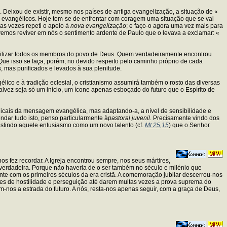
. Deixou de existir, mesmo nos países de antiga evangelização, a situação de «
s evangélicos. Hoje tem-se de enfrentar com coragem uma situação que se vai
tas vezes repeti o apelo à
nova evangelização
; e faço-o agora uma vez mais para
vemos reviver em nós o sentimento ardente de Paulo que o levava a exclamar: «
abilizar todos os membros do povo de Deus. Quem verdadeiramente encontrou
 Que isso se faça, porém, no devido respeito pelo caminho próprio de cada
 mas purificados e levados à sua plenitude.
élico e à tradição eclesial, o cristianismo assumirá também o rosto das diversas
Talvez seja só um início, um ícone apenas esboçado do futuro que o Espírito de
radicais da mensagem evangélica, mas adaptando-a, a nível de sensibilidade e
ndar tudo isto, penso particularmente à
pastoral juvenil
. Precisamente vindo dos
estindo aquele entusiasmo como um novo talento (cf.
Mt 25,15
) que o Senhor
s fez recordar. A Igreja encontrou sempre, nos seus mártires,
ou verdadeira. Porque não haveria de o ser também no século e milénio que
e com os primeiros séculos da era cristã. A comemoração jubilar descerrou-nos
es de hostilidade e perseguição até darem muitas vezes a prova suprema do
-nos a estrada do futuro. A nós, resta-nos apenas seguir, com a graça de Deus,