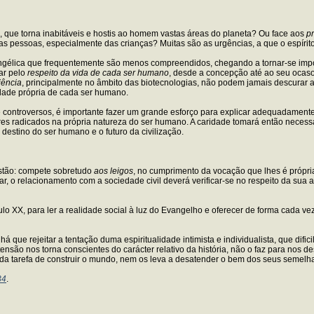
, que torna inabitáveis e hostis ao homem vastas áreas do planeta? Ou face aos
p
as pessoas, especialmente das crianças? Muitas são as urgências, a que o espírito 
gélica que frequentemente são menos compreendidos, chegando a tornar-se impop
ar pelo
respeito da vida de cada ser humano
, desde a concepção até ao seu ocaso 
iência
, principalmente no âmbito das biotecnologias, não podem jamais descurar a
idade própria de cada ser humano.
e controversos, é importante fazer um grande esforço para explicar adequadamente
res radicados na própria natureza do ser humano. A caridade tomará então necessari
destino do ser humano e o futuro da civilização.
istão: compete sobretudo
aos leigos
, no cumprimento da vocação que lhes é própri
lar, o relacionamento com a sociedade civil deverá verificar-se no respeito da 
lo XX, para ler a realidade social à luz do Evangelho e oferecer de forma cada ve
há que rejeitar a tentação duma espiritualidade intimista e individualista, que d
tensão nos torna conscientes do carácter relativo da história, não o faz para nos de
da tarefa de construir o mundo, nem os leva a desatender o bem dos seus semelhan
34
.