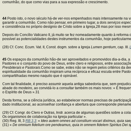
comunhão, do que como vias para a sua expressão e crescimento.
44
Posto isto, o novo século há-de ver-nos empenhados mais intensamente na val
garantir a comunhão. Como não pensar, em primeiro lugar, a dois
serviços espe
e consistência no próprio desígnio de Cristo sobre a Igreja,28 mas por isso me
Depois do Concílio Vaticano II, já muito se fez nomeadamente quanto à reforma
possível as potencialidades destes instrumentos da comunhão, hoje particularme
(28) Cf. Conc. Ecum. Vat. II, Const. dogm. sobre a Igreja
Lumen gentium
, cap. III.
45
Os espaços da comunhão hão-de ser aproveitados e promovidos dia-a-dia, a to
Pastores e o conjunto do povo de Deus, entre clero e religiosos, entre associaç
Presbiterais e Pastorais
.Como se sabe, estes não se regem pelos critérios da dem
espiritualidade da comunhão inspiram uma recíproca e eficaz escuta entre Pasto
compartilhadas mesmo naquilo que é opinável.
Com tal finalidade, é preciso assumir aquela antiga sabedoria que, sem prejudic
abade do mosteiro, ao convidá-lo a consultar também os mais novos: « É frequen
o Espírito de Deus ».31
Desta forma, se a ciência jurídica, ao estabelecer normas precisas de participaç
dado institucional, ao aconselhar confiança e abertura que corresponde plena
(29) Cf. Congr. do Clero e Outras, Instr. acerca de algumas questões sobre a col
Os organismos de colaboração na Igreja particular ».
(30) Reg. III, 3
RB 3,3
: «
Ideo autem omnes ad consilium vocari diximus, quia sae
(31) «
De omnium fidelium ore pendeamus, quia in omnem fidelem Spiritus Dei sp