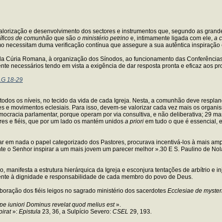
orização e desenvolvimento dos sectores e instrumentos que, segundo as grandes 
cíficos de comunhão
que são
o ministério petrino
e, intimamente ligada com ele,
a 
smo necessitam duma verificação contínua que assegure a sua autêntica inspiração
 da Cúria Romana, à organização dos Sínodos, ao funcionamento das Conferências 
nte necessários tendo em vista a exigência de dar resposta pronta e eficaz aos 
LG 18-29
dos os níveis, no tecido da vida de cada Igreja. Nesta, a comunhão deve respland
ões e movimentos eclesiais. Para isso, devem-se valorizar cada vez mais os organis
ocracia parlamentar, porque operam por via consultiva, e não deliberativa; 29 ma
res e fiéis, que por um lado os mantém unidos
a priori
em tudo o que é essencial, e
ar em nada o papel categorizado dos Pastores, procurava incentivá-los à mais amp
te o Senhor inspirar a um mais jovem um parecer melhor ».30 E S. Paulino de Nola
ão, manifesta a estrutura hierárquica da Igreja e esconjura tentações de arbítrio e
mente à dignidade e responsabilidade de cada membro do povo de Deus.
aboração dos fiéis leigos no sagrado ministério dos sacerdotes
Ecclesiae de myster
pe iuniori Dominus revelat quod melius est
».
irat
»:
Epistula
23, 36, a Sulpício Severo:
CSEL
29, 193.