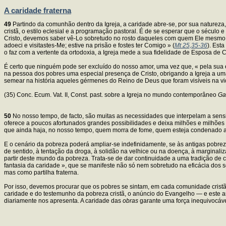
A caridade fraterna
49
Partindo da comunhão dentro da Igreja, a caridade abre-se, por sua natureza, 
cristã, o estilo eclesial e a programação pastoral. É de se esperar que o sécu
Cristo, devemos saber vê-Lo sobretudo no rosto daqueles com quem Ele mesmo Se 
adoeci e visitastes-Me; estive na prisão e fostes ter Comigo » (
Mt 25,35-36
). Est
o faz com a vertente da ortodoxia, a Igreja mede a sua fidelidade de Esposa de Cr
É certo que ninguém pode ser excluído do nosso amor, uma vez que, « pela sua
na pessoa dos pobres uma especial presença de Cristo, obrigando a Igreja a uma
semear na história aqueles gérmenes do Reino de Deus que foram visíveis na vida
(35) Conc. Ecum. Vat. II, Const. past. sobre a Igreja no mundo contemporâneo
Ga
50
No nosso tempo, de facto, são muitas as necessidades que interpelam a sens
oferece a poucos afortunados grandes possibilidades e deixa milhões e milhõe
que ainda haja, no nosso tempo, quem morra de fome, quem esteja condenado a
E o cenário da pobreza poderá ampliar-se indefinidamente, se às antigas pobr
de sentido, à tentação da droga, à solidão na velhice ou na doença, à marginaliz
partir deste mundo da pobreza. Trata-se de dar continuidade a uma tradição de 
fantasia da caridade », que se manifeste não só nem sobretudo na eficácia dos 
mas como partilha fraterna.
Por isso, devemos procurar que os pobres se sintam, em cada comunidade cristã,
caridade e do testemunho da pobreza cristã, o anúncio do Evangelho — e este a
diariamente nos apresenta. A caridade das
obras
garante uma força inequivocáv