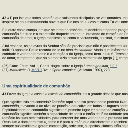
42
« É por isto que todos saberão que sois meus discípulos, se vos amardes uns 
inspirar-se ao « mandamento novo » que Ele nos deu: « Assim como Eu vos amei
É o outro vasto campo, em que se torna necessário um decidido empenho programát
comunhão é o fruto e a expressão daquele amor que, brotando do coração do Pai
comunhão de amor, a Igreja manifesta-se como « sacramento, ou sinal, e instr
A tal respeito, as palavras do Senhor são tão precisas que não é possível reduzi
inútil. O apóstolo Paulo recorda-no-lo no
hino da caridade
: Ainda que falássemos
caridade é verdadeiramente o « coração » da Igreja, como bem intuiu S. Teresa 
de amor; compreendi que só o amor fazia actuar os membros da Igreja [...]; com
(26) Conc. Ecum. Vat. II, Const. dogm. sobre a Igreja
Lumen gentium
,
LG 1
.
(27)
Manuscrito B
,
MSB 3
-3vs. :
Opere complete
(Vaticano 1997), 223.
Uma espiritualidade de comunhão
43
Fazer da Igreja
a casa
e
a escola da comunhão
: eis o grande desafio que no
Que significa isto em concreto? Também aqui o nosso pensamento poderia fixar-se
comunhão
, elevando-a ao nível de princípio educativo em todos os lugares ond
Espiritualidade da comunhão significa em primeiro lugar ter o olhar do coração 
comunhão significa também a capacidade de sentir o irmão de fé na unidade profun
remédio às suas necessidades, para oferecer-lhe uma verdadeira e profunda ami
Deus: um « dom para mim », como o é para o irmão que directamente o recebeu. P
sempre nos insidiam e geram competição, arrivismo, suspeitas, ciúmes. Não haj