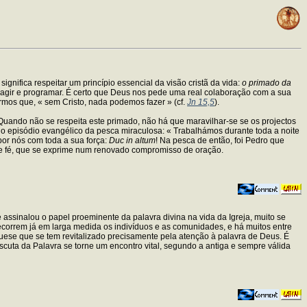
ifica respeitar um princípio essencial da visão cristã da vida:
o primado da
agir e programar. É certo que Deus nos pede uma real colaboração com a sua
ermos que, « sem Cristo, nada podemos fazer » (cf.
Jn 15,5
).
Quando não se respeita este primado, não há que maravilhar-se se os projectos
no episódio evangélico da pesca miraculosa: « Trabalhámos durante toda a noite
por nós com toda a sua força:
Duc in altum
! Na pesca de então, foi Pedro que
o de fé, que se exprime num renovado compromisso de oração.
ue assinalou o papel proeminente da palavra divina na vida da Igreja, muito se
recorrem já em larga medida os indivíduos e as comunidades, e há muitos entre
equese que se tem revitalizado precisamente pela atenção à palavra de Deus. É
escuta da Palavra se torne um encontro vital, segundo a antiga e sempre válida