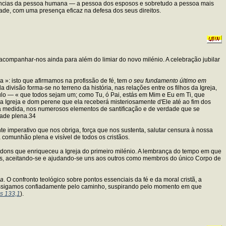
gências da pessoa humana — a pessoa dos esposos e sobretudo a pessoa mais
edade, com uma presença eficaz na defesa dos seus direitos.
 acompanhar-nos ainda para além do limiar do novo milénio. A celebração jubilar
a »: isto que afirmamos na profissão de fé, tem
o seu fundamento último em
a divisão forma-se no terreno da história, nas relações entre os filhos da Igreja,
o — « que todos sejam um; como Tu, ó Pai, estás em Mim e Eu em Ti, que
a Igreja e dom perene que ela receberá misteriosamente d'Ele até ao fim dos
rsa medida, nos numerosos elementos de santificação e de verdade que se
dade plena.34
e imperativo que nos obriga, força que nos sustenta, salutar censura à nossa
comunhão plena e visível de todos os cristãos.
dons que enriqueceu a Igreja do primeiro milénio. A lembrança do tempo em que
enças, aceitando-se e ajudando-se uns aos outros como membros do único Corpo de
ma
. O confronto teológico sobre pontos essenciais da fé e da moral cristã, a
prossigamos confiadamente pelo caminho, suspirando pelo momento em que
s 133,1
).