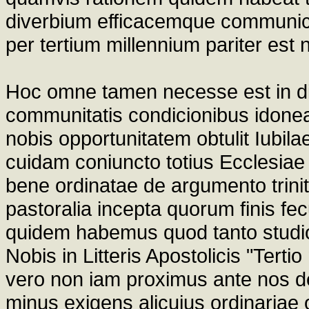
diverbium efficacemque communica
per tertium millennium pariter est 
Hoc omne tamen necesse est in di
communitatis condicionibus idonea
nobis opportunitatem obtulit Iubil
cuidam coniuncto totius Ecclesiae p
bene ordinatae de argumento trinit
pastoralia incepta quorum finis fecu
quidem habemus quod tanto studio
Nobis in Litteris Apostolicis "Tert
vero non iam proximus ante nos de
minus exigens alicuius ordinariae 