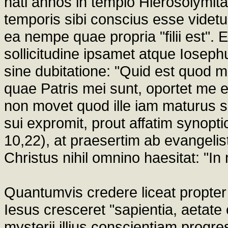
nati annos in templo Hierosolymit
temporis sibi conscius esse videtu
ea nempe quae propria "filii est". 
sollicitudine ipsamet atque Iosep
sine dubitatione: "Quid est quod m
quae Patris mei sunt, oportet me 
non movet quod ille iam maturus su
sui expromit, prout affatim synoptic
10,22), at praesertim ab evangelis
Christus nihil omnino haesitat: "In 
Quantumvis credere liceat propte
Iesus cresceret "sapientia, aetate
mysterii illius conscientiam prog