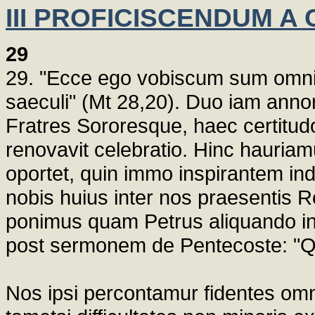
III PROFICISCENDUM A
29
29. "Ecce ego vobiscum sum omn
saeculi" (Mt 28,20). Duo iam anno
Fratres Sororesque, haec certitudo
renovavit celebratio. Hinc hauriam
oportet, quin immo inspirantem inde
nobis huius inter nos praesentis R
ponimus quam Petrus aliquando in 
post sermonem de Pentecoste: "Quid
Nos ipsi percontamur fidentes omn