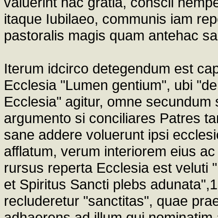
valuerint hac gratia, conscii nempe
itaque Iubilaeo, communis iam repe
pastoralis magis quam antehac san
Iterum idcirco detegendum est cap
Ecclesia "Lumen gentium", ubi "de 
Ecclesia" agitur, omne secundum 
argumento si conciliares Patres 
sane addere voluerunt ipsi eccle
afflatum, verum interiorem eius a
rursus reperta Ecclesia est veluti "
et Spiritus Sancti plebs adunata",
recluderetur "sanctitas", quae pra
adhaerens ad illum qui nominatim 