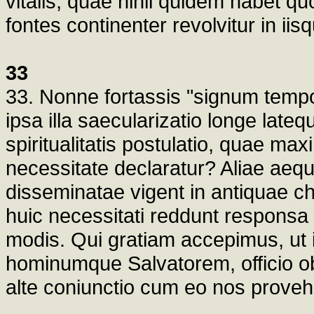
vitalis, quae nihil quidem habet 
fontes continenter revolvitur in iis
33
33. Nonne fortassis "signum tempo
ipsa illa saecularizatio longe lateq
spiritualitatis postulatio, quae m
necessitate declaratur? Aliae aequa
disseminatae vigent in antiquae ch
huic necessitati reddunt respons
modis. Qui gratiam accepimus, ut
hominumque Salvatorem, officio 
alte coniunctio cum eo nos proveh