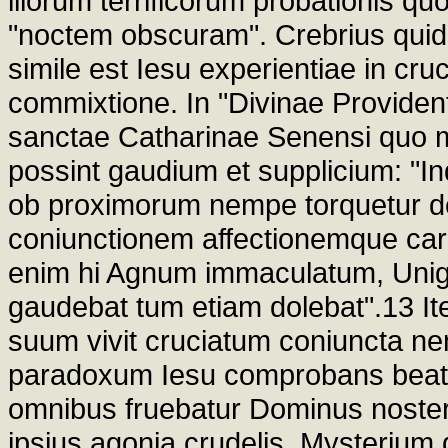
illorum terrificorum probationis qu
"noctem obscuram". Crebrius quide
simile est Iesu experientiae in cruce
commixtione. In "Divinae Providen
sanctae Catharinae Senensi quo 
possint gaudium et supplicium: "I
ob proximorum nempe torquetur del
coniunctionem affectionemque carit
enim hi Agnum immaculatum, Unige
gaudebat tum etiam dolebat".13 It
suum vivit cruciatum coniuncta ne
paradoxum Iesu comprobans beati si
omnibus fruebatur Dominus noster T
ipsius agonia crudelis. Mysterium q