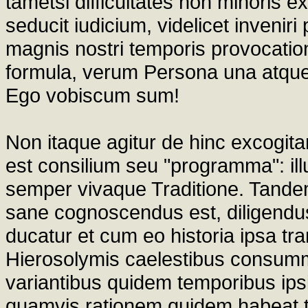
tametsi difficultates non minoris 
seducit iudicium, videlicet inveni
magnis nostri temporis provocation
formula, verum Persona una atque c
Ego vobiscum sum!
Non itaque agitur de hinc excogita
est consilium seu "programma": il
semper vivaque Traditione. Tandem 
sane cognoscendus est, diligendus a
ducatur et cum eo historia ipsa tr
Hierosolymis caelestibus consumm
variantibus quidem temporibus ips
quamvis rationem quidem habeat te