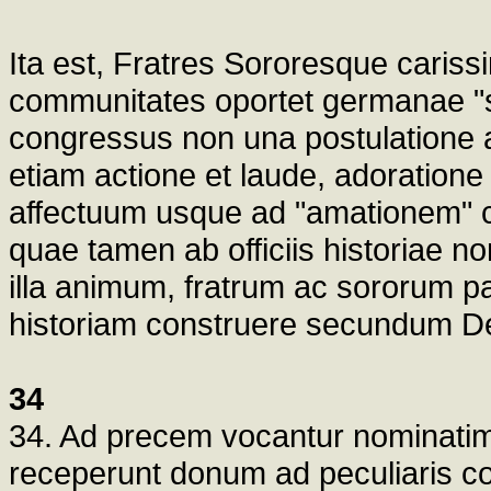
Ita est, Fratres Sororesque cariss
communitates oportet germanae "sc
congressus non una postulatione a
etiam actione et laude, adoratione
affectuum usque ad "amationem" co
quae tamen ab officiis historiae n
illa animum, fratrum ac sororum pa
historiam construere secundum Dei
34
34. Ad precem vocantur nominatim ch
receperunt donum ad peculiaris co