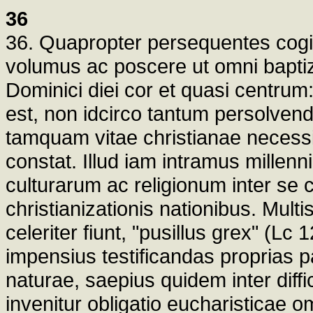
36
36. Quapropter persequentes cogita
volumus ac poscere ut omni baptiza
Dominici diei cor et quasi centrum
est, non idcirco tantum persolvendu
tamquam vitae christianae necessi
constat. Illud iam intramus millen
culturarum ac religionum inter se 
christianizationis nationibus. Multi
celeriter fiunt, "pusillus grex" (Lc
impensius testificandas proprias p
naturae, saepius quidem inter diffic
invenitur obligatio eucharisticae o