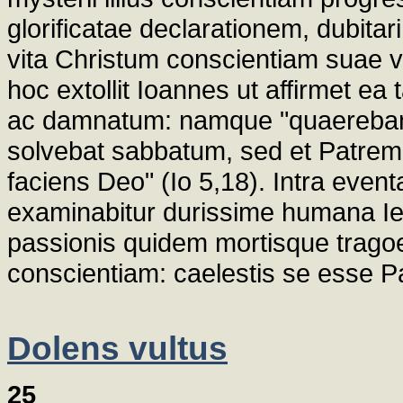
glorificatae declarationem, dubitar
vita Christum conscientiam suae v
hoc extollit Ioannes ut affirmet 
ac damnatum: namque "quaerebant 
solvebat sabbatum, sed et Patre
faciens Deo" (Io 5,18). Intra even
examinabitur durissime humana I
passionis quidem mortisque tragoed
conscientiam: caelestis se esse Pa
Dolens vultus
25