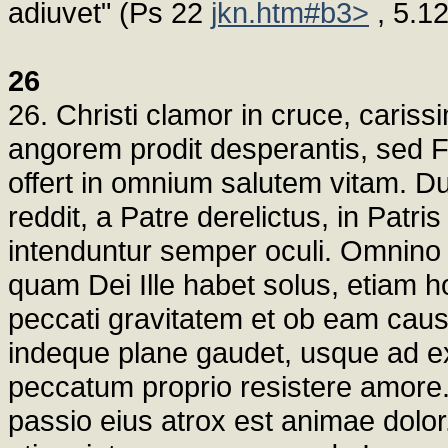
adiuvet" (Ps 22
jkn.htm#b3>
, 5.12
26
26. Christi clamor in cruce, caris
angorem prodit desperantis, sed F
offert in omnium salutem vitam. 
reddit, a Patre derelictus, in Patr
intenduntur semper oculi. Omnino 
quam Dei Ille habet solus, etiam ho
peccati gravitatem et ob eam causa
indeque plane gaudet, usque ad ex
peccatum proprio resistere amore
passio eius atrox est animae dolor