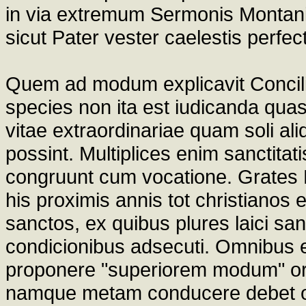
in via extremum Sermonis Montani 
sicut Pater vester caelestis perfec
Quem ad modum explicavit Concili
species non ita est iudicanda qu
vitae extraordinariae quam soli ali
possint. Multiplices enim sanctitat
congruunt cum vocatione. Grates 
his proximis annis tot christianos
sanctos, ex quibus plures laici s
condicionibus adsecuti. Omnibus e
proponere "superiorem modum" ord
namque metam conducere debet omn