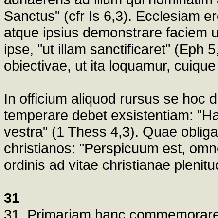
Sanctus" (cfr Is 6,3). Ecclesiam e
atque ipsius demonstrare faciem u
ipse, "ut illam sanctificaret" (Eph
obiectivae, ut ita loquamur, cuique
In officium aliquod rursus se hoc
temperare debet exsistentiam: "Hae
vestra" (1 Thess 4,3). Quae obliga
christianos: "Perspicuum est, omn
ordinis ad vitae christianae plenit
31
31. Primariam hanc commemorare