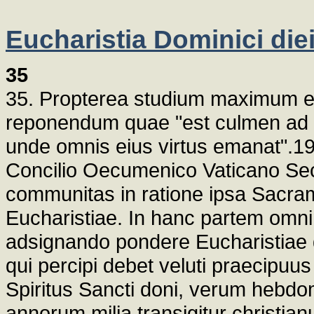
Eucharistia Dominici die
35
35. Propterea studium maximum et
reponendum quae "est culmen ad qu
unde omnis eius virtus emanat".1
Concilio Oecumenico Vaticano Sec
communitas in ratione ipsa Sacr
Eucharistiae. In hanc partem omnin
adsignando pondere Eucharistiae d
qui percipi debet veluti praecipuus 
Spiritus Sancti doni, verum hebd
annorum milia transigitur christia