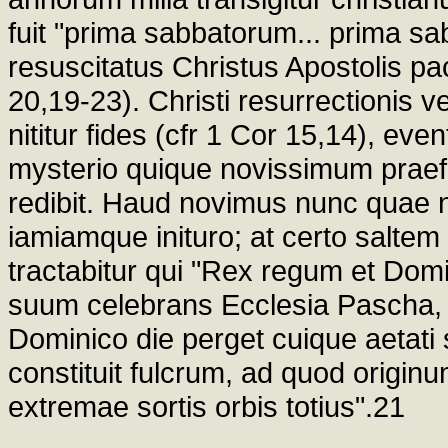
fuit "prima sabbatorum... prima sab
resuscitatus Christus Apostolis pac
20,19-23). Christi resurrectionis ve
nititur fides (cfr 1 Cor 15,14), eve
mysterio quique novissimum praefi
redibit. Haud novimus nunc quae 
iamiamque inituro; at certo saltem 
tractabitur qui "Rex regum et Dom
suum celebrans Ecclesia Pascha,
Dominico die perget cuique aetati 
constituit fulcrum, ad quod origin
extremae sortis orbis totius".21