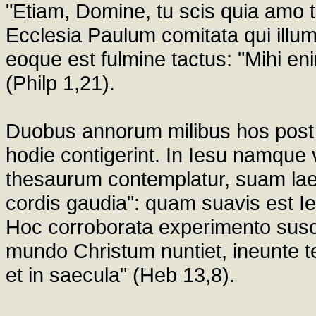
"Etiam, Domine, tu scis quia amo te"
Ecclesia Paulum comitata qui illu
eoque est fulmine tactus: "Mihi en
(Philp 1,21).
Duobus annorum milibus hos post e
hodie contigerint. In Iesu namque
thesaurum contemplatur, suam laet
cordis gaudia": quam suavis est Ies
Hoc corroborata experimento susci
mundo Christum nuntiet, ineunte ter
et in saecula" (Heb 13,8).