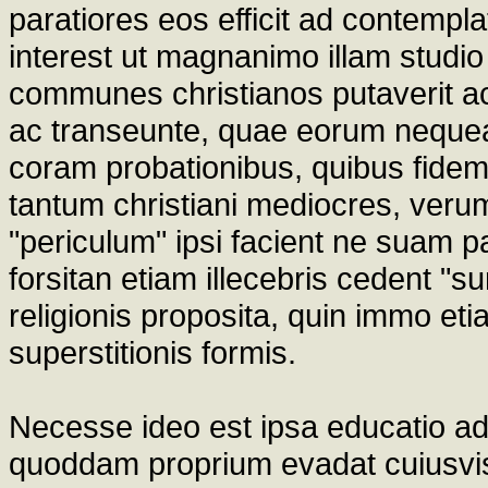
paratiores eos efficit ad contemp
interest ut magnanimo illam studio 
communes christianos putaverit a
ac transeunte, quae eorum nequea
coram probationibus, quibus fidem 
tantum christiani mediocres, verum 
"periculum" ipsi facient ne suam 
forsitan etiam illecebris cedent "s
religionis proposita, quin immo et
superstitionis formis.
Necesse ideo est ipsa educatio 
quoddam proprium evadat cuiusvis 