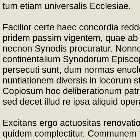
tum etiam universalis Ecclesiae.
Facilior certe haec concordia redd
pridem passim vigentem, quae ab E
necnon Synodis procuratur. Nonne 
continentalium Synodorum Episcop
persecuti sunt, dum normas enucl
nuntiationem diversis in locorum s
Copiosum hoc deliberationum patri
sed decet illud re ipsa aliquid opera
Excitans ergo actuositas renovati
quidem complectitur. Communem ta