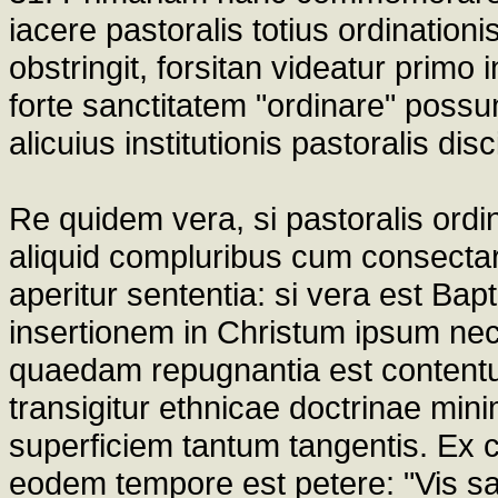
iacere pastoralis totius ordination
obstringit, forsitan videatur primo
forte sanctitatem "ordinare" possu
alicuius institutionis pastoralis disc
Re quidem vera, si pastoralis ordina
aliquid compluribus cum consectari
aperitur sententia: si vera est Bap
insertionem in Christum ipsum nec
quaedam repugnantia est content
transigitur ethnicae doctrinae min
superficiem tantum tangentis. Ex 
eodem tempore est petere: "Vis san