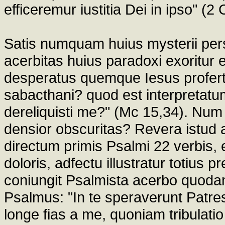
efficeremur iustitia Dei in ipso" (2 
Satis numquam huius mysterii per
acerbitas huius paradoxi exoritur ex
desperatus quemque Iesus profert 
sabacthani? quod est interpretat
dereliquisti me?" (Mc 15,34). Num 
densior obscuritas? Revera istud 
directum primis Psalmi 22 verbis, e
doloris, adfectu illustratur totius 
coniungit Psalmista acerbo quodam
Psalmus: "In te speraverunt Patres 
longe fias a me, quoniam tribulati