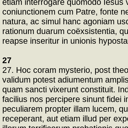
etiam interrogare quomodo Iesus v
coniunctionem cum Patre, fonte ne
natura, ac simul hanc agoniam us
rationum duarum coëxsistentia, qua
reapse inseritur in unionis hyposta
27
27. Hoc coram mysterio, post theo
validum potest adiumentum ampliss
quam sancti vixerunt constituit. Ind
facilius nos percipere sinunt fidei
peculiarem propter illam lucem, q
receperant, aut etiam illud per e