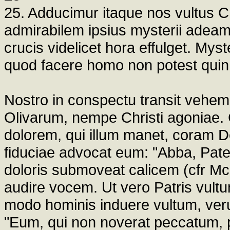
25. Adducimur itaque nos vultus C
admirabilem ipsius mysterii ade
crucis videlicet hora effulget. Mys
quod facere homo non potest quin
Nostro in conspectu transit vehemen
Olivarum, nempe Christi agoniae.
dolorem, qui illum manet, coram D
fiduciae advocat eum: "Abba, Pater".
doloris submoveat calicem (cfr Mc 
audire vocem. Ut vero Patris vultu
modo hominis induere vultum, veru
"Eum, qui non noverat peccatum, p