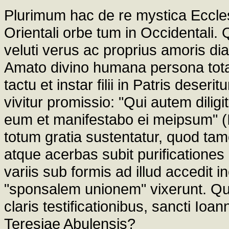
Plurimum hac de re mystica Ecclesi
Orientali orbe tum in Occidentali. 
veluti verus ac proprius amoris di
Amato divino humana persona tota
tactu et instar filii in Patris dese
vivitur promissio: "Qui autem diligi
eum et manifestabo ei meipsum" (Io
totum gratia sustentatur, quod ta
atque acerbas subit purificationes
variis sub formis ad illud accedit
"sponsalem unionem" vixerunt. Qui
claris testificationibus, sancti Io
Teresiae Abulensis?