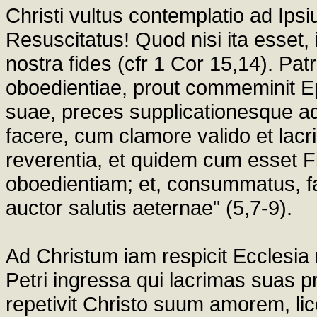
Christi vultus contemplatio ad Ipsi
Resuscitatus! Quod nisi ita esset,
nostra fides (cfr 1 Cor 15,14). Pat
oboedientiae, prout commeminit Ep
suae, preces supplicationesque ad
facere, cum clamore valido et lacr
reverentia, et quidem cum esset Fil
oboedientiam; et, consummatus, fa
auctor salutis aeternae" (5,7-9).
Ad Christum iam respicit Ecclesia 
Petri ingressa qui lacrimas suas pr
repetivit Christo suum amorem, lic