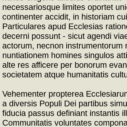
necessariosque limites oportet un
continenter accidit, in historiam cu
Particulares apud Ecclesias ration
decerni possunt - sicut agendi via
actorum, necnon instrumentorum ne
nuntiationem homines singulos att
alte res afficere per bonorum evan
societatem atque humanitatis cult
Vehementer propterea Ecclesiarum
a diversis Populi Dei partibus sim
fiducia passus definiant instantis i
Communitatis voluntates componan