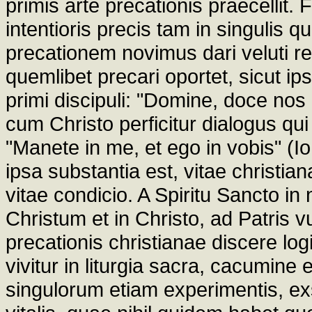
primis arte precationis praecellit. 
intentioris precis tam in singulis 
precationem novimus dari veluti
quemlibet precari oportet, sicut ips
primi discipuli: "Domine, doce nos o
cum Christo perficitur dialogus qui
"Manete in me, et ego in vobis" (
ipsa substantia est, vitae christi
vitae condicio. A Spiritu Sancto in 
Christum et in Christo, ad Patris 
precationis christianae discere lo
vivitur in liturgia sacra, cacumine 
singulorum etiam experimentis, exs