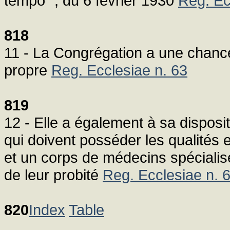
tempo ", du 6 février 1930
Reg. Ec
818
11 - La Congrégation a une chancell
propre
Reg. Ecclesiae n. 63
819
12 - Elle a également à sa disposi
qui doivent posséder les qualités et
et un corps de médecins spécialisé
de leur probité
Reg. Ecclesiae n. 
820
Index
Table