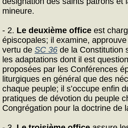
désignation des saints patrons et l
mineure.
- 2.
Le deuxième office
est charg
épiscopales; il examine, approuve 
vertu de
SC 36
de la Constitution s
les adaptations dont il est questio
proposées par les Conférences épi
liturgiques en général que des néc
chaque peuple; il s'occupe enfin du 
pratiques de dévotion du peuple c
Congrégation pour la doctrine de l
- 3.
Le troisième office
assure le