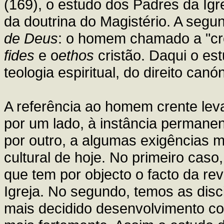
(169), o estudo dos Padres da Igrej
da doutrina do Magistério. A segu
de Deus
: o homem chamado a "crer
fides
e o
ethos
cristão. Daqui o es
teologia espiritual, do direito canó
A referência ao homem crente leva 
por um lado, à instância permanen
por outro, a algumas exigências m
cultural de hoje. No primeiro caso
que tem por objecto o facto da re
Igreja. No segundo, temos as di
mais decidido desenvolvimento co