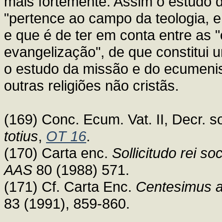
mais fortemente. Assim o estudo da
"pertence ao campo da teologia, e
e que é de ter em conta entre as
evangelização", de que constitui
o estudo da missão e do ecumeni
outras religiões não cristãs.
(169) Conc. Ecum. Vat. II, Decr.
totius
,
OT 16
.
(170) Carta enc.
Sollicitudo rei soc
AAS
80 (1988) 571.
(171) Cf. Carta Enc.
Centesimus 
83 (1991), 859-860.