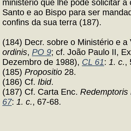
ministério que lhe pode solicitar a
Santo e ao Bispo para ser manda
confins da sua terra (187).
(184) Decr. sobre o Ministério e 
ordinis
,
PO 9
; cf. João Paulo II, E
Dezembro de 1988),
CL 61
:
1. c.
,
(185)
Propositio
28.
(186) Cf.
Ibid
.
(187) Cf. Carta Enc.
Redemptoris 
67
:
1. c.
, 67-68.