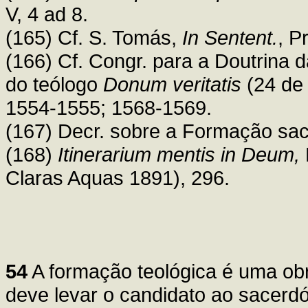
V, 4 ad 8.
(165) Cf. S. Tomás,
In Sentent.
, P
(166) Cf. Congr. para a Doutrina 
do teólogo
Donum veritatis
(24 de 
1554-1555; 1568-1569.
(167) Decr. sobre a Formação sa
(168)
Itinerarium mentis in Deum,
Claras Aquas 1891), 296.
54
A formação teológica é uma obr
deve levar o candidato ao sacerd