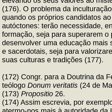
elevando os seus valores ao mist
(176). O problema da inculturação
quando os próprios candidatos ao
autóctones: terão necessidade, 
formação, seja para superarem o 
desenvolver uma educação mais su
e sacerdotais, seja para valoriza
suas culturas e tradições (177).
(172) Congr. para a Doutrina da F
teólogo
Donum veritatis
(24 de Ma
(173)
Propositio
26.
(174) Assim escrevia, por exempl
atermo-nos mais à autoridade da I