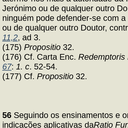
Jerónimo ou de qualquer outro Dou
ninguém pode defender-se com a 
ou de qualquer outro Doutor, cont
11,2
, ad 3.
(175)
Propositio
32.
(176) Cf. Carta Enc.
Redemptoris 
67
:
1. c
. 52-54.
(177) Cf.
Propositio
32.
56
Seguindo os ensinamentos e ori
indicações aplicativas da
Ratio Fun