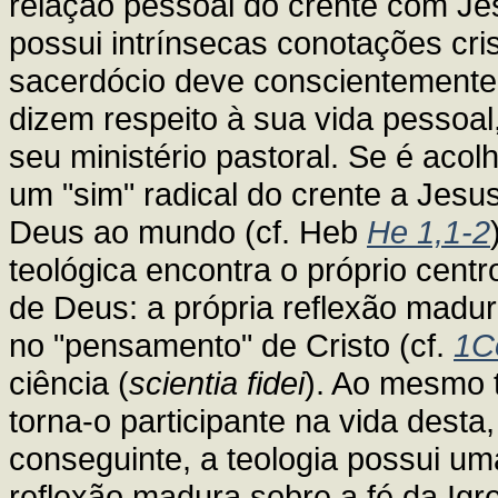
relação pessoal do crente com Jes
possui intrínsecas conotações cris
sacerdócio deve conscientemente 
dizem respeito à sua vida pessoa
seu ministério pastoral. Se é aco
um "sim" radical do crente a Jesus 
Deus ao mundo (cf. Heb
He 1,1-2
teológica encontra o próprio cent
de Deus: a própria reflexão madu
no "pensamento" de Cristo (cf.
1C
ciência (
scientia fidei
). Ao mesmo t
torna-o participante na vida dest
conseguinte, a teologia possui u
reflexão madura sobre a fé da Igr