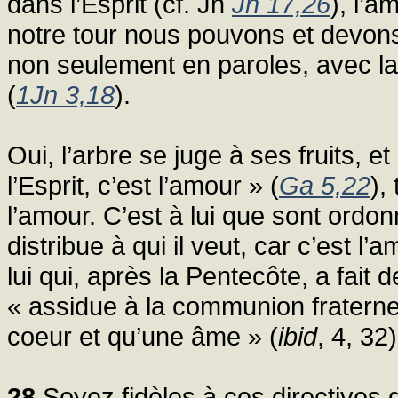
dans l’Esprit (cf. Jn
Jn 17,26
), l’a
notre tour nous pouvons et devons
non seulement en paroles, avec la
(
1Jn 3,18
).
Oui, l’arbre se juge à ses fruits, et
l’Esprit, c’est l’amour » (
Ga 5,22
),
l’amour. C’est à lui que sont ordon
distribue à qui il veut, car c’est l’a
lui qui, après la Pentecôte, a fai
« assidue à la communion fraternel
coeur et qu’une âme » (
ibid
, 4, 32)
28
Soyez fidèles à ces directives 