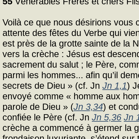
55
Vénérables Frères et chers Fils
Voilà ce que nous désirions vous 
attente des fêtes du Verbe qui vie
est près de la grotte sainte de la N
vers la crèche : Jésus est descend
sacrement du salut ; le Père, comm
parmi les hommes... afin qu’il dem
secrets de Dieu » (cf. Jn
Jn 1,1
) J
envoyé comme « homme aux hom
parole de Dieu » (
Jn 3,34
) et cond
confiée le Père (cf. Jn
Jn 5,36
Jn 
crèche a commencé à germer la gra
frondaison luxuriante, s’étend sur t