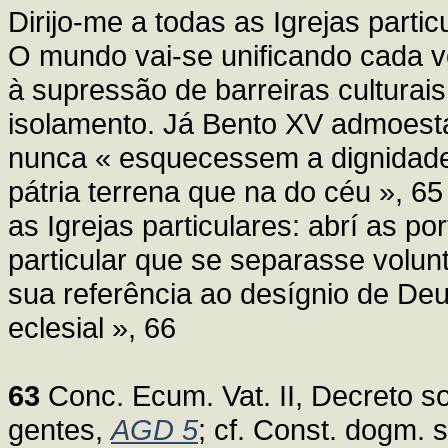
Dirijo-me a todas as Igrejas parti
O mundo vai-se unificando cada ve
à supressão de barreiras culturais
isolamento. Já Bento XV admoest
nunca « esquecessem a dignidad
pátria terrena que na do céu », 
as Igrejas particulares: abrí as po
particular que se separasse volunt
sua referência ao desígnio de De
eclesial », 66
63
Conc. Ecum. Vat. II, Decreto so
gentes,
AGD 5
; cf. Const. dogm.