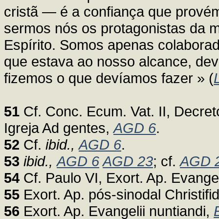
cristã — é a confiança que provém
sermos nós os protagonistas da m
Espírito. Somos apenas colaborado
que estava ao nosso alcance, dev
fizemos o que devíamos fazer » (
51
Cf. Conc. Ecum. Vat. II, Decret
Igreja Ad gentes,
AGD 6
.
52
Cf.
ibid.,
AGD 6
.
53
ibid.,
AGD 6
AGD 23
; cf.
AGD 
54
Cf. Paulo VI, Exort. Ap. Evangel
55
Exort. Ap. pós-sinodal Christifid
56
Exort. Ap. Evangelii nuntiandi,