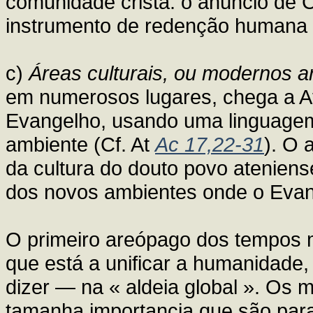
comunidade cristã: o anúncio de C
instrumento de redenção humana 
c)
Áreas culturais, ou modernos 
em numerosos lugares, chega a At
Evangelho, usando uma linguagem
ambiente (Cf. At
Ac 17,22-31
). O 
da cultura do douto povo atenien
dos novos ambientes onde o Evan
O primeiro areópago dos tempos
que está a unificar a humanidad
dizer — na « aldeia global ». Os
tamanha importancia que são para 