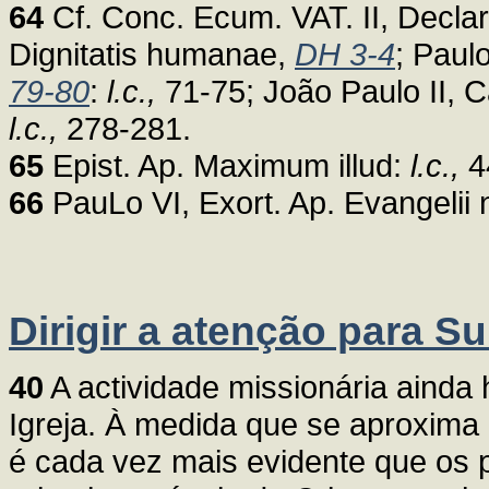
64
Cf. Conc. Ecum. VAT. II, Declar
Dignitatis humanae,
DH 3-4
; Paul
79-80
:
l.c.,
71-75; João Paulo II, 
l.c.,
278-281.
65
Epist. Ap. Maximum illud:
l.c.,
4
66
PauLo VI, Exort. Ap. Evangelii 
Dirigir a atenção para Su
40
A actividade missionária ainda
Igreja. À medida que se aproxima
é cada vez mais evidente que os